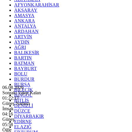
AFYONKARAHİSAR
AKSARAY
AMASYA
ANKARA
ANTALYA
ARDAHAN
ARTVİN
AYDIN
AĞRI
BALIKESİR
BARTIN
BATMAN
BAYBURT
BOLU
BURDUR
BURSA
06.08.2026
BİLECİK
Sonraki Vakte Kalan
BİNGÖL
01:22:16
BİTLİS
Güneş Namazı
DENİZLİ
İmsak
DÜZCE
04:16
DİYARBAKIR
Güneş
EDİRNE
05:58
ELAZIĞ
Öğle