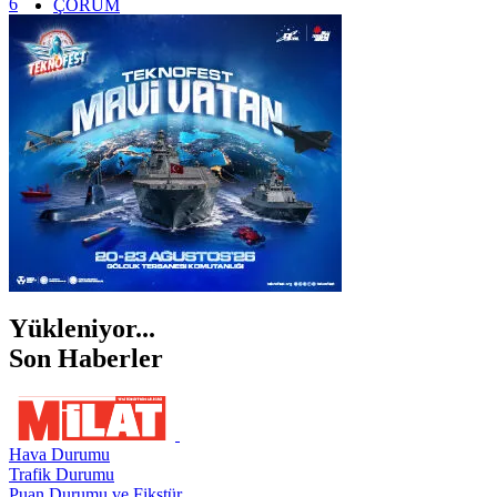
6
ÇORUM
İSTANBUL
İZMİR
ŞANLIURFA
ŞIRNAK
Yükleniyor...
Son Haberler
Hava Durumu
Trafik Durumu
Puan Durumu ve Fikstür