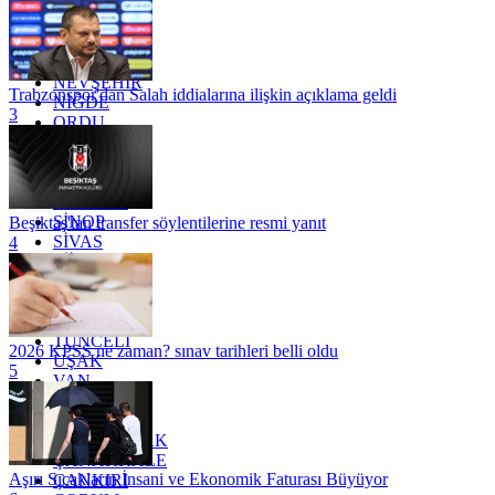
MARDİN
MERSİN
MUĞLA
MUŞ
NEVŞEHİR
Trabzonspor'dan Salah iddialarına ilişkin açıklama geldi
NİĞDE
3
ORDU
OSMANİYE
RİZE
SAKARYA
SAMSUN
SİNOP
Beşiktaş'tan transfer söylentilerine resmi yanıt
SİVAS
4
SİİRT
TEKİRDAĞ
TOKAT
TRABZON
TUNCELİ
2026 KPSS ne zaman? sınav tarihleri belli oldu
UŞAK
5
VAN
YALOVA
YOZGAT
ZONGULDAK
ÇANAKKALE
Aşırı Sıcakların İnsani ve Ekonomik Faturası Büyüyor
ÇANKIRI