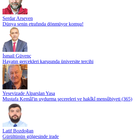
Serdar Arseven
Dünya senin etrafında dönmüyor komşu!
İsmail Güvenç
Hayatın gerçekleri karşısında üniversite tercihi
Yesevizade Alparslan Yasa
Mustafa Kemâl'in uydurma şecereleri ve hakîkî mensûbiyeti (365)
Latif Bozdoğan
Gürültünün gölgesinde irade