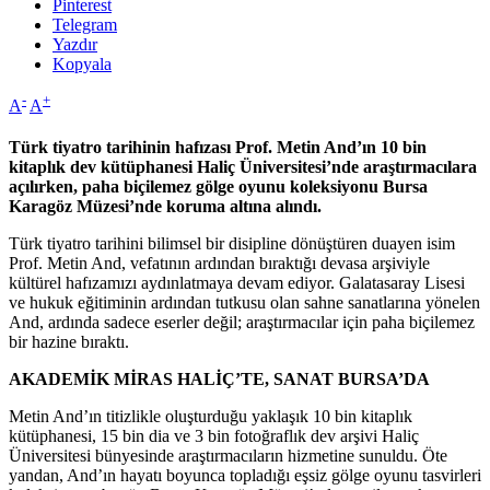
Pinterest
Telegram
Yazdır
Kopyala
-
+
A
A
Türk tiyatro tarihinin hafızası Prof. Metin And’ın 10 bin
kitaplık dev kütüphanesi Haliç Üniversitesi’nde araştırmacılara
açılırken, paha biçilemez gölge oyunu koleksiyonu Bursa
Karagöz Müzesi’nde koruma altına alındı.
Türk tiyatro tarihini bilimsel bir disipline dönüştüren duayen isim
Prof. Metin And, vefatının ardından bıraktığı devasa arşiviyle
kültürel hafızamızı aydınlatmaya devam ediyor. Galatasaray Lisesi
ve hukuk eğitiminin ardından tutkusu olan sahne sanatlarına yönelen
And, ardında sadece eserler değil; araştırmacılar için paha biçilemez
bir hazine bıraktı.
AKADEMİK MİRAS HALİÇ’TE, SANAT BURSA’DA
Metin And’ın titizlikle oluşturduğu yaklaşık 10 bin kitaplık
kütüphanesi, 15 bin dia ve 3 bin fotoğraflık dev arşivi Haliç
Üniversitesi bünyesinde araştırmacıların hizmetine sunuldu. Öte
yandan, And’ın hayatı boyunca topladığı eşsiz gölge oyunu tasvirleri