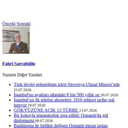
Önceki
Sonraki
Fahri Sarrafoğlu
Yazarın Diğer Yazıları
Türk devlet geleneğinin izleri Slovenya Ulusal Müzesi’nde
25.07.2026
İstanbul'un ayakları altındaki 8 bin 500 yıllık sır
20.07.2026
İstanbul’un ilk telefon aboneleri: 1916 rehberi tarihe ışık
tutuyor
19.07.2026
GÖKYÜZÜNE AÇIK 13 TÜRBE
13.07.2026
Bir kokuyla imparatorluk inşa edildi: Osmanlı'da gül
diplomasisi
09.07.2026
Batılılaşma ile birlikte değişen Osmanlı mezar taşları