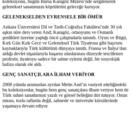
koleksiyonu, bugün Bursa Karagöz Müzesi’nde sergilenerek
geleneksel sanatımızın köprülerini geleceğe kuruyor.
GELENEKSELDEN EVRENSELE BİR ÖMÜR
Ankara Üniversitesi Dil ve Tarih-Coğrafya Fakültesi’nde 30 yılı
aşkın süre ders veren And; Karagöz, ortaoyunu ve Osmanlı
şenlikleri üzerine yaptığı öncü çalışmalarla tanındı. Oyun ve Bügü,
Kırk Gün Kırk Gece ve Geleneksel Türk Tiyatrosu gibi başvuru
kaynaklarıyla Türk kültürünü dünyaya tanıttı. Fransa ve İtalya’dan
aldığı devlet nişanlarıyla başarısı uluslararası düzeyde tescillenen
profesör, tiyatroyu sadece bir sahne eylemi değil, bir sosyolojik
hafıza olarak ele aldı.
GENÇ SANATÇILARA İLHAM VERİYOR
2008 yılında aramızdan ayrılan Metin And’ın vasiyeti niteliğindeki
bu koleksiyonlar, bugün hem genç sanatçılara ilham veriyor hem de
Türk sahne sanatlarının yazılı ve görsel belleğini diri tutuyor. Onun
mirası, tozlu raflarda değil, sahnede ve üniversite kürsülerinde
yaşamaya devam ediyor.