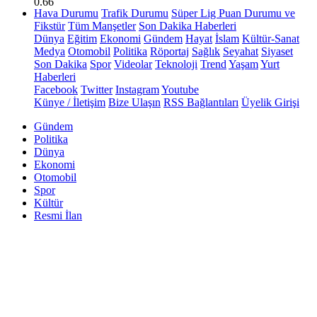
0.66
Hava Durumu
Trafik Durumu
Süper Lig Puan Durumu ve
Fikstür
Tüm Manşetler
Son Dakika Haberleri
Dünya
Eğitim
Ekonomi
Gündem
Hayat
İslam
Kültür-Sanat
Medya
Otomobil
Politika
Röportaj
Sağlık
Seyahat
Siyaset
Son Dakika
Spor
Videolar
Teknoloji
Trend
Yaşam
Yurt
Haberleri
Facebook
Twitter
Instagram
Youtube
Künye / İletişim
Bize Ulaşın
RSS Bağlantıları
Üyelik Girişi
Gündem
Politika
Dünya
Ekonomi
Otomobil
Spor
Kültür
Resmi İlan