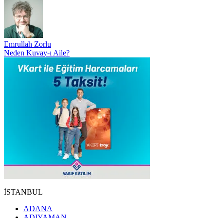
Emrullah Zorlu
Neden Kuvay-ı Aile?
İSTANBUL
ADANA
ADIYAMAN