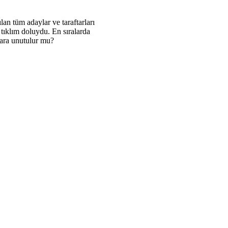
an tüm adaylar ve taraftarları
 tıklım doluydu. En sıralarda
zara unutulur mu?