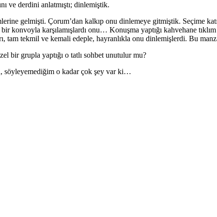
ı ve derdini anlatmıştı; dinlemiştik.
lerine gelmişti. Çorum’dan kalkıp onu dinlemeye gitmiştik. Seçime katıl
ılmaz bir konvoyla karşılamışlardı onu… Konuşma yaptığı kahvehane tıklım
ı, tam tekmil ve kemali edeple, hayranlıkla onu dinlemişlerdi. Bu man
l bir grupla yaptığı o tatlı sohbet unutulur mu?
n, söyleyemediğim o kadar çok şey var ki…