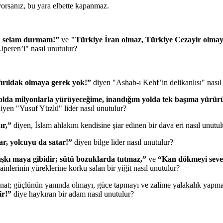
yorsanız, bu yara elbette kapanmaz.
ka selam durmam!”
ve
"Türkiye İran olmaz, Türkiye Cezayir olmay
lperen’i" nasıl unutulur?
fırıldak olmaya gerek yok!”
diyen "Ashab-ı Kehf’in delikanlısı" nasıl
lda milyonlarla yürüyeceğime, inandığım yolda tek başıma yürür
iyen "Yusuf Yüzlü" lider nasıl unutulur?
ır,”
diyen, İslam ahlakını kendisine şiar edinen bir dava eri nasıl unutul
ar, yolcuyu da satar!”
diyen bilge lider nasıl unutulur?
şkı maya gibidir; sütü bozuklarda tutmaz,”
ve
“Kan dökmeyi seven 
inlerinin yüreklerine korku salan bir yiğit nasıl unutulur?
 inat; güçlünün yanında olmayı, güce tapmayı ve zalime yalakalık yapmay
ir!”
diye haykıran bir adam nasıl unutulur?