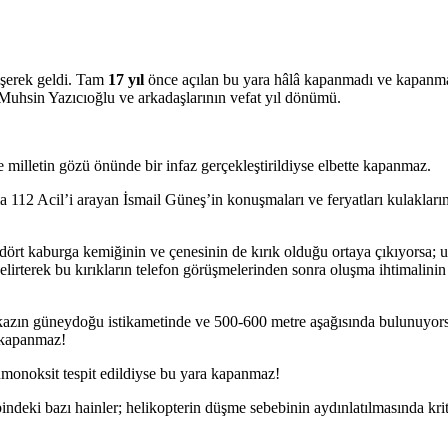
eşerek geldi. Tam
17 yıl
önce açılan bu yara hâlâ kapanmadı ve kapanm
en Muhsin Yazıcıoğlu ve arkadaşlarının vefat yıl dönümü.
milletin gözü önünde bir infaz gerçekleştirildiyse elbette kapanmaz.
 112 Acil’i arayan İsmail Güneş’in konuşmaları ve feryatları kulaklar
dört kaburga kemiğinin ve çenesinin de kırık olduğu ortaya çıkıyorsa; u
irterek bu kırıkların telefon görüşmelerinden sonra oluşma ihtimalini
nkazın güneydoğu istikametinde ve 500-600 metre aşağısında bulunuyorsa
a kapanmaz!
nmonoksit tespit edildiyse bu yara kapanmaz!
bindeki bazı hainler; helikopterin düşme sebebinin aydınlatılmasında kr