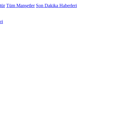
tür
Tüm Manşetler
Son Dakika Haberleri
ri