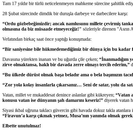
Tam 17 yıldır bir türlü neticelenmeyen mahkeme sürecine şahitlik edi
28 Şubat sürecinde dimdik bir duruşla darbeye ve darbecilere karşı:
“Ordu gözbebeğimizdir; ancak namlusunu millete çevirmiş tan
olmasına da biz müsaade etmeyeceğiz!"
sözleriyle direnen "Asrın A
Vefatından birkaç saat önce yaptığı konuşmada:
“Bir saniyesine bile hükmedemediğimiz bir dünya için bu kadar 
Davasına yürekten inanan ve bu uğurda çile çeken;
“İnanmadığım yo
zirve olmaktansa, haklı bir davada zerre olmayı tercih ederim,”
d
“Bu ülkede dürüst olmak başa beladır ama o bela başımızın tacıd
“Zor yola kolay insanlarla çıkarsanız… Seni de satar, yolu da sat
Vatan, millet ve mukaddesat denince aslanlar gibi kükreyen;
“Vatan a
konusu vatan ise dünyanın şah damarını keseriz!”
diyerek vatan ha
Siyasi ikbal uğruna taklacı güvercin gibi havada dokuz takla atanlara
“Firavun’a karşı çıkmak yetmez, Musa’nın yanında olmak gerek
Elbette unutulmaz!