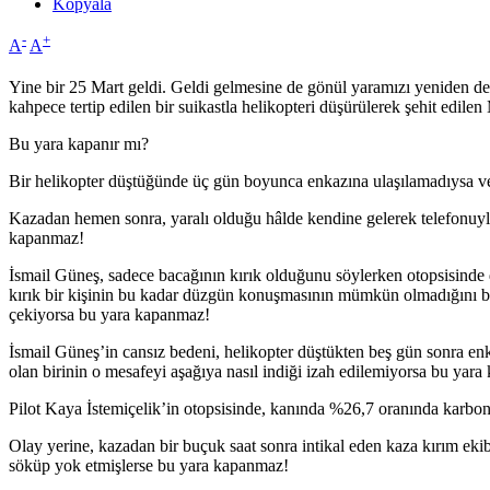
Kopyala
-
+
A
A
Yine bir 25 Mart geldi. Geldi gelmesine de gönül yaramızı yeniden d
kahpece tertip edilen bir suikastla helikopteri düşürülerek şehit edil
Bu yara kapanır mı?
Bir helikopter düştüğünde üç gün boyunca enkazına ulaşılamadıysa ve 
Kazadan hemen sonra, yaralı olduğu hâlde kendine gelerek telefonuyla
kapanmaz!
İsmail Güneş, sadece bacağının kırık olduğunu söylerken otopsisinde 
kırık bir kişinin bu kadar düzgün konuşmasının mümkün olmadığını bel
çekiyorsa bu yara kapanmaz!
İsmail Güneş’in cansız bedeni, helikopter düştükten beş gün sonra e
olan birinin o mesafeyi aşağıya nasıl indiği izah edilemiyorsa bu yar
Pilot Kaya İstemiçelik’in otopsisinde, kanında %26,7 oranında karbo
Olay yerine, kazadan bir buçuk saat sonra intikal eden kaza kırım eki
söküp yok etmişlerse bu yara kapanmaz!