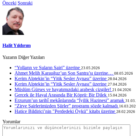
Önceki
Sonraki
Halit Yıldırım
Yazarın Diğer Yazıları
“Yolların ve Suların Şairi” üzerine
23.05.2026
Ahmet Melih Karauğuz’un Son Santra’sı üzerine…
08.05.2026
Kerim Alptekin’in “Yitik Sesler Aynası” üzerine
28.04.2026
Kerim Alptekin’in “Yitik Sesler Aynası” üzerine
27.04.2026
Müslüm Gürses ve hayatımızdaki arabesk çizgiler!
21.04.2026
Gerçek ile Hayal Arasında Bir Köprü: Bir Dilek
15.04.2026
Erzurum’un tarihî mekânlarında “İyilik Hazinesi” aramak
31.03
“Zirve Şairlerimizden Şiirler” programı sözde kalmadı
16.03.202
Hatice Bildirici’nin "Perdedeki Öykü" kitabı üzerine
28.02.2026
Yorumlar