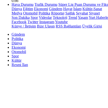
0.66
Hava Durumu
Trafik Durumu
Süper Lig Puan Durumu ve Fiks
Dünya
Eğitim
Ekonomi
Gündem
Hayat
İslam
Kültür-Sanat
Medya
Otomobil
Politika
Röportaj
Sağlık
Seyahat
Siyaset
Son Dakika
Spor
Videolar
Teknoloji
Trend
Yaşam
Yurt Haberle
Facebook
Twitter
Instagram
Youtube
Künye / İletişim
Bize Ulaşın
RSS Bağlantıları
Üyelik Girişi
Gündem
Politika
Dünya
Ekonomi
Otomobil
Spor
Kültür
Resmi İlan