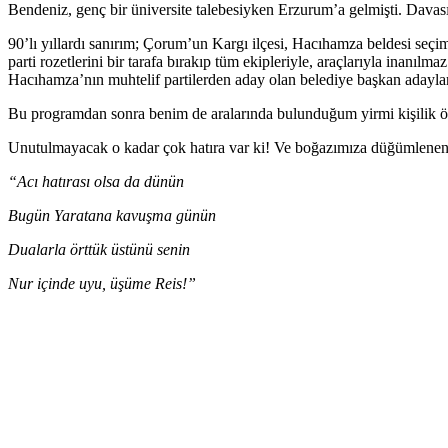
Bendeniz, genç bir üniversite talebesiyken Erzurum’a gelmişti. Davasın
90’lı yıllardı sanırım; Çorum’un Kargı ilçesi, Hacıhamza beldesi seçim
parti rozetlerini bir tarafa bırakıp tüm ekipleriyle, araçlarıyla inan
Hacıhamza’nın muhtelif partilerden aday olan belediye başkan adaylar
Bu programdan sonra benim de aralarında bulunduğum yirmi kişilik öze
Unutulmayacak o kadar çok hatıra var ki! Ve boğazımıza düğümlene
“Acı hatırası olsa da dünün
Bugün Yaratana kavuşma günün
Dualarla örttük üstünü senin
Nur içinde uyu, üşüme Reis!”