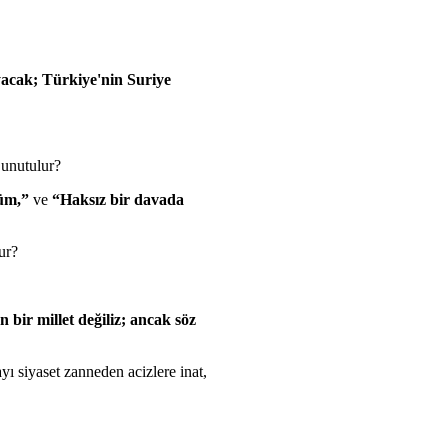
acak; Türkiye'nin Suriye
 unutulur?
üm,”
ve
“Haksız bir davada
ur?
bir millet değiliz; ancak söz
ı siyaset zanneden acizlere inat,