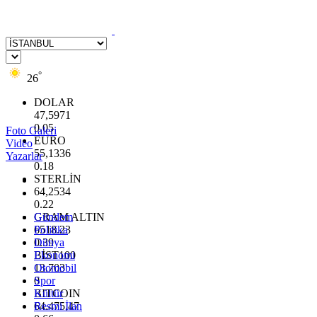
°
26
DOLAR
47,5971
0.05
Foto Galeri
EURO
Video
55,1336
Yazarlar
0.18
STERLİN
64,2534
0.22
GRAM ALTIN
Gündem
6518.23
Politika
0.39
Dünya
BİST100
Ekonomi
13.703
Otomobil
0
Spor
BITCOIN
Kültür
64.475,47
Resmi İlan