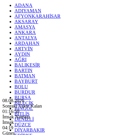
ADANA
ADIYAMAN
AFYONKARAHİSAR
AKSARAY
AMASYA
ANKARA
ANTALYA
ARDAHAN
ARTVİN
AYDIN
AĞRI
BALIKESİR
BARTIN
BATMAN
BAYBURT
BOLU
BURDUR
BURSA
08.08.2026
BİLECİK
Sonraki Vakte Kalan
BİNGÖL
01:16:48
BİTLİS
İmsak Namazı
DENİZLİ
İmsak
DÜZCE
04:19
DİYARBAKIR
Güneş