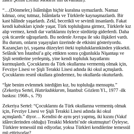
“…(Dönmeler,) İslâmlığın hiçbir kuralına uymazlardı. Namaz
kılmaz, oruç tutmaz, İslâmlarla ve Türklerle kaynaşmazlardı. Bir
kast hâlinde yaşarlardı. Zekî, becerikli ve sevimli insanlardı. Fakat
kendi kabukları içinde yaşar, Türk topluluğuna girmez, Türklerle kız
alıp vermez, kendi dar varlıklarını öylece sürdürüp giderlerdi. Daha
çok ticaretle uğraşırlardı. Bu nedenle Avrupa ile sıkı ilişkileri vardı.
Bu durum, onların yaşayışları üzerinde de etkisini gösteriyordu.
Kazançları iyi, yaşama düzeyleri öteki topluluklarınkinden yüksekti.
Selânik’ten İstanbul’a göç ettikten sonra çoğunlukla Nişantaşı ve
Şişli semtlerine yerleşmiş, yine kendi topluluk hayatlarını
kurmuşlardı. Çocuklarını da Türk okullarına vermemiş olmak için,
Fevziye Lisesi ve Şişli Terakki Lisesi adında iki okul açmışlardı.
Çocuklarını resmî okullara göndermez, bu okullarda okuturlardı.
“İşte benim evlenmek istediğim kız, bu topluluğa mensuptu.”
(Zekeriya Sertel,
Hatırladıklarım
, İstanbul: Gözlem Yl., 1977 -ilk
baskısı: 1968-, s. 79)
Zekeriya Sertel: “Çocuklarını da Türk okullarına vermemiş olmak
için, Fevziye Lisesi ve Şişli Terakki Lisesi adında iki okul
açmışlardı.” diyor… Kendisi de aynı şeyi yapmış, iki kızını (Vakıf
idârecilerinden olduğu) Terakki Mektebi’nde okutmuştur! Öyleyse,
Türklere temessül mü ediyorlar, yoksa Türkleri kendilerine temessül
mü ettiriyorlar?