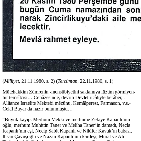
(
Milliyet
, 21.11.1980, s. 2) (
Tercüman
, 22.11.1980, s. 1)
Mütehakkim Zümrenin -mensûbiyetini saklamıya lüzûm görmiyen-
bir temsîlcisi… Cenâzesinde, devrin Devlet ricâliyle berâber, -
Alliance Israélite Mektebi mêzûnu, Kemâlperest, Farmason, v.s.-
Celâl Bayar da hazır bulunmuştu…
“Büyük kayıp: Merhum Mekki ve merhume Zekiye Kapanlı’nın
oğlu, merhum Muhittin Taner ve Meliha Taner’in damadı, Necla
Kapanlı’nın eşi, Necip Sabit Kapanlı ve Nilüfer Kavak’ın babası,
İhsan Çavuşoğlu ve Nazan Kapanlı’nın kardeşi, Murat ve Ali