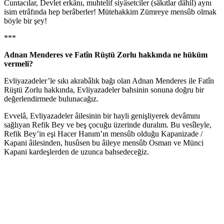
Cuntacılar, Devlet erk̃ânı, muhtelif siyâsetciler (sâkıtlar dâhil) aynı
isim etrâfında hep berâberler! Mütehakkim Zümreye mensûb olmak
böyle bir şey!
***
Adnan Menderes ve Fatîn Rüştü Zorlu hakkında ne hüküm
vermeli?
Evliyazadeler’le sıkı akrabâlık bağı olan Adnan Menderes ile Fatîn
Rüştü Zorlu hakkında, Evliyazadeler bahsinin sonuna doğru bir
değerlendirmede bulunacağız.
Evvelâ, Evliyazadeler âilesinin bir hayli genişliyerek devâmını
sağlıyan Refik Bey ve beş çocuğu üzerinde duralım. Bu vesîleyle,
Refik Bey’in eşi Hacer Hanım’ın mensûb olduğu Kapanizade /
Kapani âilesinden, husûsen bu âileye mensûb Osman ve Münci
Kapani kardeşlerden de uzunca bahsedeceğiz.