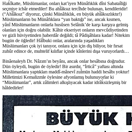
Hak̆îkatte, Müslümanlar, onları kat’iyen Münâfıklık dîni Sabataîliği
seçmiye icbâr etmediler! Bu ahl̃âksız tercîhde bulunan, kendileridir!
(“Ahl̃âksız” diyoruz, çünki Münâfıklık, en büyük ahl̃âksızlıktır!)
Müslümanların bu Münâfıklara “yan baktığı” ise, ancak kısmen,
yânî Müslümanların onlarla husûsen Selânik’de karşı karşıya gelmiş
olanları için doğru olabilir. Kâhir ekseriyet onların mevcûdiyetinden
ve gizli hüviyetinden haberdâr değildi; tâ Pâdişâhlara kadar! Nitekim
bugün de öğledir! Hâl̃buki onlar, aralarında yaşadıkları
Müslümanları çok iyi tanıyor, onlara için için diş biliyor, bir fırsat
zuhûr edince de, muhtelif kılıflar içinde kînlerini dışa vuruyorlardı…
Binâenaleyh Dr. Nâzım’ın beyânı, ancak onlar hesâbına doğrudur.
Dün öyleydi, bugün de öyledir! Bir asırdır, “İrticâ” yaftası altında
Müslümanlara yaptıkları maddî-mânevî zul̃mün haddi hesâbı yoktur!
Milletimizi Kemalizmle öylesine afyonlamış bulunuyorlar ki
“Müslümanlar”, artık zâlimleri alkışlıyacak kadar idrâk̃sizleşmiş bir
hâldedirler!