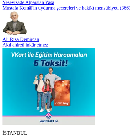
Yesevizade Alparslan Yasa
Mustafa Kemâl'in uydurma şecereleri ve hakîkî mensûbiyeti (366)
Ali Rıza Demircan
Akıl ahireti inkâr etmez
İSTANBUL