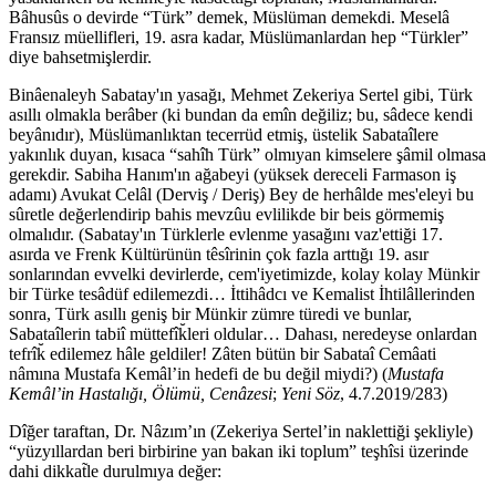
Bâhusûs o devirde “Türk” demek, Müslüman demekdi. Meselâ
Fransız müellifleri, 19. asra kadar, Müslümanlardan hep “Türkler”
diye bahsetmişlerdir.
Binâenaleyh Sabatay'ın yasağı, Mehmet Zekeriya Sertel gibi, Türk
asıllı olmakla berâber (ki bundan da emîn değiliz; bu, sâdece kendi
beyânıdır), Müslümanlıktan tecerrüd etmiş, üstelik Sabataîlere
yakınlık duyan, kısaca “sahîh Türk” olmıyan kimselere şâmil olmasa
gerekdir. Sabiha Hanım'ın ağabeyi (yüksek dereceli Farmason iş
adamı) Avukat Celâl (Derviş / Deriş) Bey de herhâlde mes'eleyi bu
sûretle değerlendirip bahis mevzûu evlilikde bir beis görmemiş
olmalıdır. (Sabatay'ın Türklerle evlenme yasağını vaz'ettiği 17.
asırda ve Frenk Kültürünün têsîrinin çok fazla arttığı 19. asır
sonlarından evvelki devirlerde, cem'iyetimizde, kolay kolay Münkir
bir Türke tesâdüf edilemezdi… İttihâdcı ve Kemalist İhtilâllerinden
sonra, Türk asıllı geniş bir Münkir zümre türedi ve bunlar,
Sabataîlerin tabiî müttefîk̆leri oldular… Dahası, neredeyse onlardan
tefrîk̆ edilemez hâle geldiler! Zâten bütün bir Sabataî Cemâati
nâmına Mustafa Kemâl’in hedefi de bu değil miydi?) (
Mustafa
Kemâl’in Hastalığı, Ölümü, Cenâzesi
;
Yeni Söz
, 4.7.2019/283)
Dîğer taraftan, Dr. Nâzım’ın (Zekeriya Sertel’in naklettiği şekliyle)
“yüzyıllardan beri birbirine yan bakan iki toplum” teşhîsi üzerinde
dahi dikkat̃le durulmıya değer: