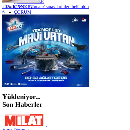
ÇANAKKALE
2026 KPSS ne zaman? sınav tarihleri belli oldu
ÇANKIRI
6
ÇORUM
İSTANBUL
İZMİR
ŞANLIURFA
ŞIRNAK
Yükleniyor...
Son Haberler
Hava Durumu