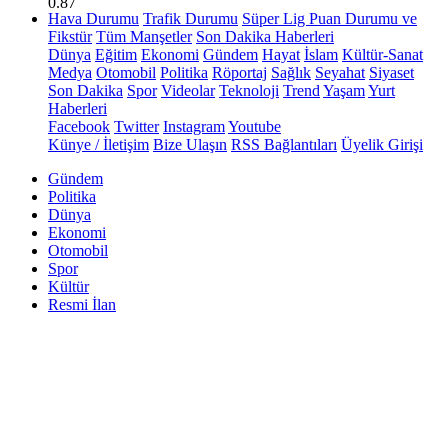
0.87
Hava Durumu
Trafik Durumu
Süper Lig Puan Durumu ve
Fikstür
Tüm Manşetler
Son Dakika Haberleri
Dünya
Eğitim
Ekonomi
Gündem
Hayat
İslam
Kültür-Sanat
Medya
Otomobil
Politika
Röportaj
Sağlık
Seyahat
Siyaset
Son Dakika
Spor
Videolar
Teknoloji
Trend
Yaşam
Yurt
Haberleri
Facebook
Twitter
Instagram
Youtube
Künye / İletişim
Bize Ulaşın
RSS Bağlantıları
Üyelik Girişi
Gündem
Politika
Dünya
Ekonomi
Otomobil
Spor
Kültür
Resmi İlan