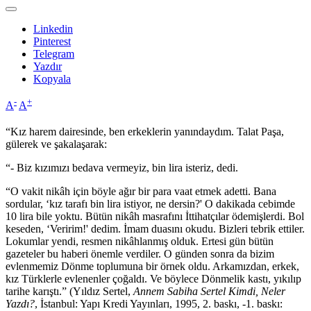
Linkedin
Pinterest
Telegram
Yazdır
Kopyala
-
+
A
A
“Kız harem dairesinde, ben erkeklerin yanındaydım. Talat Paşa,
gülerek ve şakalaşarak:
“- Biz kızımızı bedava vermeyiz, bin lira isteriz, dedi.
“O vakit nikâh için böyle ağır bir para vaat etmek adetti. Bana
sordular, ‘kız tarafı bin lira istiyor, ne dersin?' O dakikada cebimde
10 lira bile yoktu. Bütün nikâh masrafını İttihatçılar ödemişlerdi. Bol
keseden, ‘Veririm!' dedim. İmam duasını okudu. Bizleri tebrik ettiler.
Lokumlar yendi, resmen nikâhlanmış olduk. Ertesi gün bütün
gazeteler bu haberi önemle verdiler. O günden sonra da bizim
evlenmemiz Dönme toplumuna bir örnek oldu. Arkamızdan, erkek,
kız Türklerle evlenenler çoğaldı. Ve böylece Dönmelik kastı, yıkılıp
tarihe karıştı.” (Yıldız Sertel,
Annem Sabiha Sertel Kimdi, Neler
Yazdı?
, İstanbul: Yapı Kredi Yayınları, 1995, 2. baskı, -1. baskı: