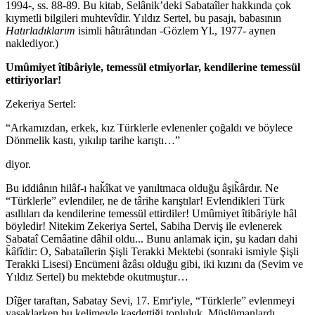
1994-, ss. 88-89. Bu kitab, Selânik’deki Sabataîler hakkında çok
kıymetli bilgileri muhtevîdir. Yıldız Sertel, bu pasajı, babasının
Hatırladıklarım
isimli hâtırâtından -Gözlem Yl., 1977- aynen
naklediyor.)
Umûmiyet îtibâriyle, temessül etmiyorlar, kendilerine temessül
ettiriyorlar!
Zekeriya Sertel:
“Arkamızdan, erkek, kız Türklerle evlenenler çoğaldı ve böylece
Dönmelik kastı, yıkılıp tarihe karıştı…”
diyor.
Bu iddiânın hilâf-ı hak̆îkat ve yanıltmaca olduğu âşik̃ârdır. Ne
“Türklerle” evlendiler, ne de târihe karıştılar! Evlendikleri Türk
asıllıları da kendilerine temessül ettirdiler! Umûmiyet îtibâriyle hâl
böyledir! Nitekim Zekeriya Sertel, Sabiha Derviş ile evlenerek
Sabataî Cemâatine dâhil oldu... Bunu anlamak için, şu kadarı dahi
k̃âfîdir: O, Sabataîlerin Şişli Terakki Mektebi (sonraki ismiyle Şişli
Terakki Lisesi) Encümeni âzâsı olduğu gibi, iki kızını da (Sevim ve
Yıldız Sertel) bu mektebde okutmuştur…
Dîğer taraftan, Sabatay Sevi, 17. Emr'iyle, “Türklerle” evlenmeyi
yasaklarken bu kelimeyle kasdettiği topluluk, Müslümanlardı.