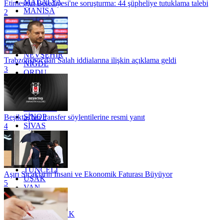
MALATYA
Etimesgut Belediyesi'ne soruşturma: 44 şüpheliye tutuklama talebi
MANİSA
2
MARDİN
MERSİN
MUĞLA
MUŞ
NEVŞEHİR
Trabzonspor'dan Salah iddialarına ilişkin açıklama geldi
NİĞDE
3
ORDU
OSMANİYE
RİZE
SAKARYA
SAMSUN
SİNOP
Beşiktaş'tan transfer söylentilerine resmi yanıt
SİVAS
4
SİİRT
TEKİRDAĞ
TOKAT
TRABZON
TUNCELİ
Aşırı Sıcakların İnsani ve Ekonomik Faturası Büyüyor
UŞAK
5
VAN
YALOVA
YOZGAT
ZONGULDAK