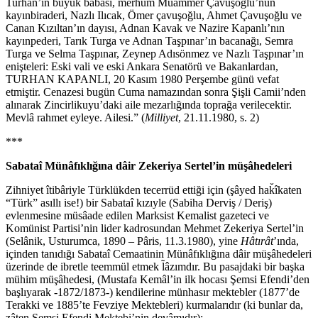
Turhan’ın büyük babası, merhum Muammer Çavuşoğlu’nun
kayınbiraderi, Nazlı Ilıcak, Ömer çavuşoğlu, Ahmet Çavuşoğlu ve
Canan Kızıltan’ın dayısı, Adnan Kavak ve Nazire Kapanlı’nın
kayınpederi, Tarık Turga ve Adnan Taşpınar’ın bacanağı, Semra
Turga ve Selma Taşpınar, Zeynep Adısönmez ve Nazlı Taşpınar’ın
enişteleri: Eski vali ve eski Ankara Senatörü ve Bakanlardan,
TURHAN KAPANLI, 20 Kasım 1980 Perşembe günü vefat
etmiştir. Cenazesi bugün Cuma namazından sonra Şişli Camii’nden
alınarak Zincirlikuyu’daki aile mezarlığında toprağa verilecektir.
Mevlâ rahmet eyleye. Ailesi.” (
Milliyet
, 21.11.1980, s. 2)
***
Sabataî Münâfıklığına dâir Zekeriya Sertel’in müşâhedeleri
Zihniyet îtibâriyle Türklükden tecerrüd ettiği için (şâyed hak̆îkaten
“Türk” asıllı ise!) bir Sabataî kızıyle (Sabiha Derviş / Deriş)
evlenmesine müsâade edilen Marksist Kemalist gazeteci ve
Komünist Partisi’nin lider kadrosundan Mehmet Zekeriya Sertel’in
(Selânik, Usturumca, 1890 – Pâris, 11.3.1980), yine
Hâtırât
’ında,
içinden tanıdığı Sabataî Cemaatinin Münâfıklığına dâir müşâhedeleri
üzerinde de ibretle teemmül etmek l̃âzımdır. Bu pasajdaki bir başka
mühim müşâhedesi, (Mustafa Kemâl’in ilk hocası Şemsi Efendi’den
başlıyarak -1872/1873-) kendilerine münhasır mektebler (1877’de
Terakki ve 1885’te Fevziye Mektebleri) kurmalarıdır (ki bunlar da,
zâten Şemsi Efendi Mektebi’nin devâmıdır):