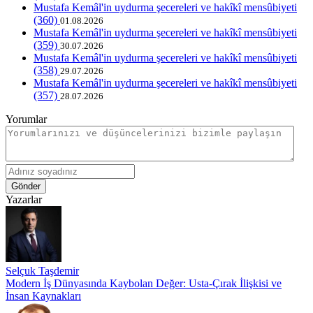
Mustafa Kemâl'in uydurma şecereleri ve hakîkî mensûbiyeti
(360)
01.08.2026
Mustafa Kemâl'in uydurma şecereleri ve hakîkî mensûbiyeti
(359)
30.07.2026
Mustafa Kemâl'in uydurma şecereleri ve hakîkî mensûbiyeti
(358)
29.07.2026
Mustafa Kemâl'in uydurma şecereleri ve hakîkî mensûbiyeti
(357)
28.07.2026
Yorumlar
Gönder
Yazarlar
Selçuk Taşdemir
Modern İş Dünyasında Kaybolan Değer: Usta-Çırak İlişkisi ve
İnsan Kaynakları