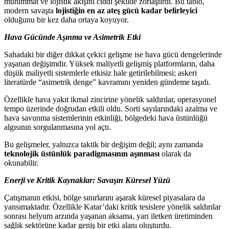
mühimmat ve lojistik akışını ciddi şekilde zorlaştırdı. Bu tablo,
modern savaşta
lojistiğin en az ateş gücü kadar belirleyici
olduğunu bir kez daha ortaya koyuyor.
Hava Gücünde Aşınma ve Asimetrik Etki
Sahadaki bir diğer dikkat çekici gelişme ise hava gücü dengelerinde
yaşanan değişimdir. Yüksek maliyetli gelişmiş platformların, daha
düşük maliyetli sistemlerle etkisiz hale getirilebilmesi; askeri
literatürde “asimetrik denge” kavramını yeniden gündeme taşıdı.
Özellikle hava yakıt ikmal zincirine yönelik saldırılar, operasyonel
tempo üzerinde doğrudan etkili oldu. Sorti sayılarındaki azalma ve
hava savunma sistemlerinin etkinliği, bölgedeki hava üstünlüğü
algısının sorgulanmasına yol açtı.
Bu gelişmeler, yalnızca taktik bir değişim değil; aynı zamanda
teknolojik üstünlük paradigmasının aşınması
olarak da
okunabilir.
Enerji ve Kritik Kaynaklar: Savaşın Küresel Yüzü
Çatışmanın etkisi, bölge sınırlarını aşarak küresel piyasalara da
yansımaktadır. Özellikle Katar’daki kritik tesislere yönelik saldırılar
sonrası helyum arzında yaşanan aksama, yarı iletken üretiminden
sağlık sektörüne kadar geniş bir etki alanı oluşturdu.