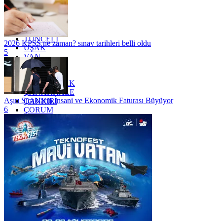
SİİRT
TEKİRDAĞ
TOKAT
TRABZON
TUNCELİ
2026 KPSS ne zaman? sınav tarihleri belli oldu
UŞAK
5
VAN
YALOVA
YOZGAT
ZONGULDAK
ÇANAKKALE
Aşırı Sıcakların İnsani ve Ekonomik Faturası Büyüyor
ÇANKIRI
6
ÇORUM
İSTANBUL
İZMİR
ŞANLIURFA
ŞIRNAK