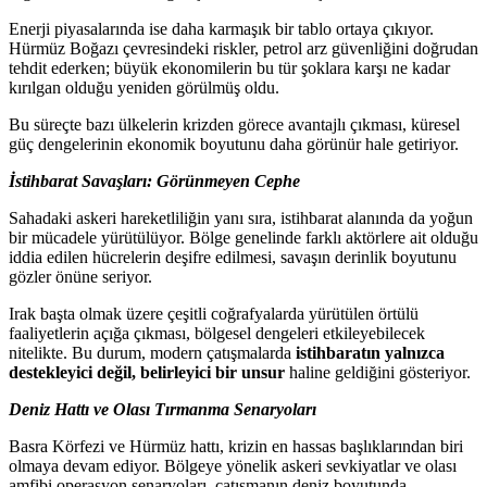
Enerji piyasalarında ise daha karmaşık bir tablo ortaya çıkıyor.
Hürmüz Boğazı çevresindeki riskler, petrol arz güvenliğini doğrudan
tehdit ederken; büyük ekonomilerin bu tür şoklara karşı ne kadar
kırılgan olduğu yeniden görülmüş oldu.
Bu süreçte bazı ülkelerin krizden görece avantajlı çıkması, küresel
güç dengelerinin ekonomik boyutunu daha görünür hale getiriyor.
İstihbarat Savaşları: Görünmeyen Cephe
Sahadaki askeri hareketliliğin yanı sıra, istihbarat alanında da yoğun
bir mücadele yürütülüyor. Bölge genelinde farklı aktörlere ait olduğu
iddia edilen hücrelerin deşifre edilmesi, savaşın derinlik boyutunu
gözler önüne seriyor.
Irak başta olmak üzere çeşitli coğrafyalarda yürütülen örtülü
faaliyetlerin açığa çıkması, bölgesel dengeleri etkileyebilecek
nitelikte. Bu durum, modern çatışmalarda
istihbaratın yalnızca
destekleyici değil, belirleyici bir unsur
haline geldiğini gösteriyor.
Deniz Hattı ve Olası Tırmanma Senaryoları
Basra Körfezi ve Hürmüz hattı, krizin en hassas başlıklarından biri
olmaya devam ediyor. Bölgeye yönelik askeri sevkiyatlar ve olası
amfibi operasyon senaryoları, çatışmanın deniz boyutunda