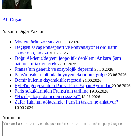
Ali Coşar
Yazarın Diğer Yazıları
Moderatörün zor sınavı
03.08.2026
Değişen savaş konseptleri ve konvansiyonel orduların
asimetrik çıkmazı
30.07.2026
Doğu Akdeniz'de yeni jeopolitik denklem: Ankara-Şam
hattında ortak gelecek
27.07.2026
Fransa’nın genetik ve sosyolojik depremi
30.06.2026
Paris'in ışıkları altında büyüyen ekonomik gölge
23.06.2026
Demir kulenin dayanıklılık reçetesi
21.06.2026
Eyfel'in gölgesindeki Paris'i Paris Yapan Ayrıntılar
20.06.2026
Paris sokaklarından Fransa'nın tarihine
19.06.2026
*Hicrî yılbaşında neden sessiziz?*
18.06.2026
Zafer Takı'nın gölgesinde: Paris'in taşları ne anlatıyor?
16.06.2026
Yorumlar