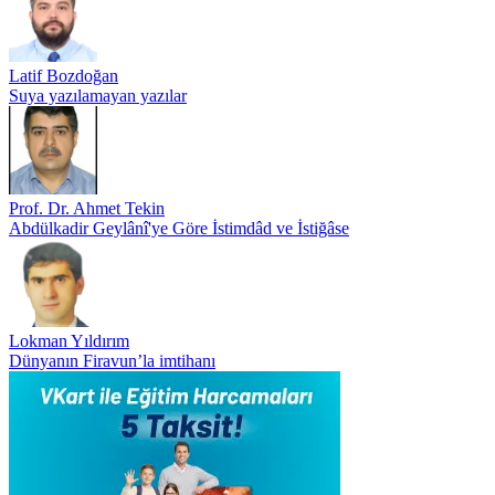
Latif Bozdoğan
Suya yazılamayan yazılar
Prof. Dr. Ahmet Tekin
Abdülkadir Geylânî'ye Göre İstimdâd ve İstiğâse
Lokman Yıldırım
Dünyanın Firavun’la imtihanı