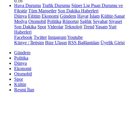
0.16
Hava Durumu
Trafik Durumu
Süper Lig Puan Durumu ve
Fikstür
Tüm Manşetler
Son Dakika Haberleri
Dünya
Eğitim
Ekonomi
Gündem
Hayat
İslam
Kültür-Sanat
Medya
Otomobil
Politika
Röportaj
Sağlık
Seyahat
Siyaset
Son Dakika
Spor
Videolar
Teknoloji
Trend
Yaşam
Yurt
Haberleri
Facebook
Twitter
Instagram
Youtube
Künye / İletişim
Bize Ulaşın
RSS Bağlantıları
Üyelik Girişi
Gündem
Politika
Dünya
Ekonomi
Otomobil
Spor
Kültür
Resmi İlan