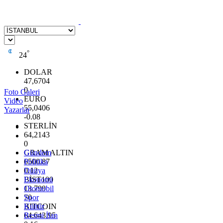
°
24
DOLAR
47,6704
0
Foto Galeri
EURO
Video
55,0406
Yazarlar
-0.08
STERLİN
64,2143
0
GRAM ALTIN
Gündem
6500.87
Politika
0.12
Dünya
BİST100
Ekonomi
13.799
Otomobil
70
Spor
BITCOIN
Kültür
64.643,95
Resmi İlan