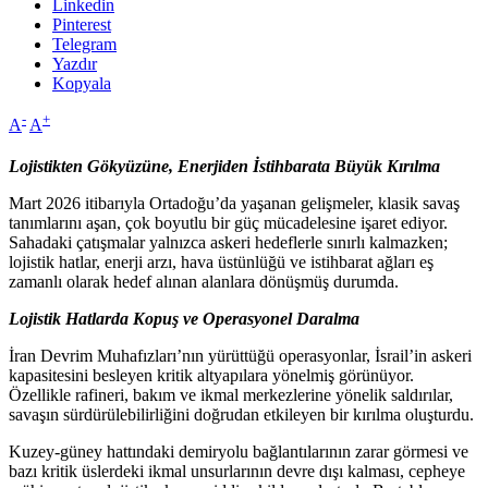
Linkedin
Pinterest
Telegram
Yazdır
Kopyala
-
+
A
A
Lojistikten Gökyüzüne, Enerjiden İstihbarata Büyük Kırılma
Mart 2026 itibarıyla Ortadoğu’da yaşanan gelişmeler, klasik savaş
tanımlarını aşan, çok boyutlu bir güç mücadelesine işaret ediyor.
Sahadaki çatışmalar yalnızca askeri hedeflerle sınırlı kalmazken;
lojistik hatlar, enerji arzı, hava üstünlüğü ve istihbarat ağları eş
zamanlı olarak hedef alınan alanlara dönüşmüş durumda.
Lojistik Hatlarda Kopuş ve Operasyonel Daralma
İran Devrim Muhafızları’nın yürüttüğü operasyonlar, İsrail’in askeri
kapasitesini besleyen kritik altyapılara yönelmiş görünüyor.
Özellikle rafineri, bakım ve ikmal merkezlerine yönelik saldırılar,
savaşın sürdürülebilirliğini doğrudan etkileyen bir kırılma oluşturdu.
Kuzey-güney hattındaki demiryolu bağlantılarının zarar görmesi ve
bazı kritik üslerdeki ikmal unsurlarının devre dışı kalması, cepheye