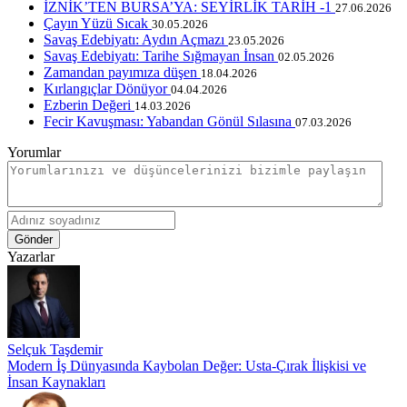
İZNİK’TEN BURSA’YA: SEYİRLİK TARİH -1
27.06.2026
Çayın Yüzü Sıcak
30.05.2026
Savaş Edebiyatı: Aydın Açmazı
23.05.2026
Savaş Edebiyatı: Tarihe Sığmayan İnsan
02.05.2026
Zamandan payımıza düşen
18.04.2026
Kırlangıçlar Dönüyor
04.04.2026
Ezberin Değeri
14.03.2026
Fecir Kavuşması: Yabandan Gönül Sılasına
07.03.2026
Yorumlar
Gönder
Yazarlar
Selçuk Taşdemir
Modern İş Dünyasında Kaybolan Değer: Usta-Çırak İlişkisi ve
İnsan Kaynakları