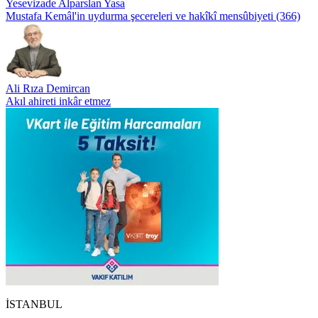
Yesevizade Alparslan Yasa
Mustafa Kemâl'in uydurma şecereleri ve hakîkî mensûbiyeti (366)
Ali Rıza Demircan
Akıl ahireti inkâr etmez
İSTANBUL