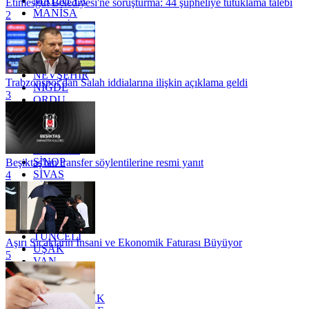
MALATYA
Etimesgut Belediyesi'ne soruşturma: 44 şüpheliye tutuklama talebi
MANİSA
2
MARDİN
MERSİN
MUĞLA
MUŞ
NEVŞEHİR
Trabzonspor'dan Salah iddialarına ilişkin açıklama geldi
NİĞDE
3
ORDU
OSMANİYE
RİZE
SAKARYA
SAMSUN
SİNOP
Beşiktaş'tan transfer söylentilerine resmi yanıt
SİVAS
4
SİİRT
TEKİRDAĞ
TOKAT
TRABZON
TUNCELİ
Aşırı Sıcakların İnsani ve Ekonomik Faturası Büyüyor
UŞAK
5
VAN
YALOVA
YOZGAT
ZONGULDAK