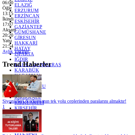
06:00
ELAZIĞ
Öğle
ERZURUM
13:15
ERZİNCAN
İkindi
ESKİŞEHİR
17:07
GAZİANTEP
Akşam
GÜMÜŞHANE
20:20
GİRESUN
Yatsı
HAKKARİ
21:54
HATAY
Aylık Vakitler
ISPARTA
IĞDIR
Trend Haberler
KAHRAMANMARAŞ
KARABÜK
KARAMAN
KARS
KASTAMONU
KAYSERİ
KIRIKKALE
Siyonistleri durdurmanın tek yolu ceplerinden paralarını almaktır!
KIRKLARELİ
1
KIRŞEHİR
KOCAELİ
KONYA
KÜTAHYA
KİLİS