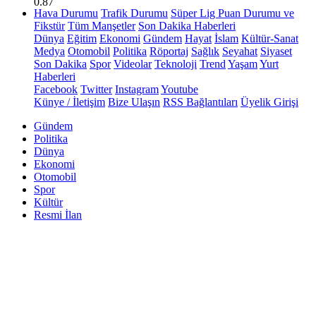
0.87
Hava Durumu
Trafik Durumu
Süper Lig Puan Durumu ve
Fikstür
Tüm Manşetler
Son Dakika Haberleri
Dünya
Eğitim
Ekonomi
Gündem
Hayat
İslam
Kültür-Sanat
Medya
Otomobil
Politika
Röportaj
Sağlık
Seyahat
Siyaset
Son Dakika
Spor
Videolar
Teknoloji
Trend
Yaşam
Yurt
Haberleri
Facebook
Twitter
Instagram
Youtube
Künye / İletişim
Bize Ulaşın
RSS Bağlantıları
Üyelik Girişi
Gündem
Politika
Dünya
Ekonomi
Otomobil
Spor
Kültür
Resmi İlan