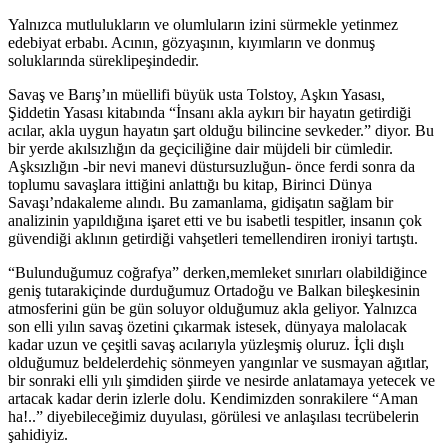
Yalnızca mutlulukların ve olumluların izini sürmekle yetinmez
edebiyat erbabı. Acının, gözyaşının, kıyımların ve donmuş
soluklarında süreklipeşindedir.
Savaş ve Barış’ın müellifi büyük usta Tolstoy, Aşkın Yasası,
Şiddetin Yasası kitabında “İnsanı akla aykırı bir hayatın getirdiği
acılar, akla uygun hayatın şart olduğu bilincine sevkeder.” diyor. Bu
bir yerde akılsızlığın da geçiciliğine dair müjdeli bir cümledir.
Aşksızlığın -bir nevi manevi düstursuzluğun- önce ferdi sonra da
toplumu savaşlara ittiğini anlattığı bu kitap, Birinci Dünya
Savaşı’ndakaleme alındı. Bu zamanlama, gidişatın sağlam bir
analizinin yapıldığına işaret etti ve bu isabetli tespitler, insanın çok
güvendiği aklının getirdiği vahşetleri temellendiren ironiyi tartıştı.
“Bulunduğumuz coğrafya” derken,memleket sınırları olabildiğince
geniş tutarakiçinde durduğumuz Ortadoğu ve Balkan bileşkesinin
atmosferini gün be gün soluyor olduğumuz akla geliyor. Yalnızca
son elli yılın savaş özetini çıkarmak istesek, dünyaya malolacak
kadar uzun ve çeşitli savaş acılarıyla yüzleşmiş oluruz. İçli dışlı
olduğumuz beldelerdehiç sönmeyen yangınlar ve susmayan ağıtlar,
bir sonraki elli yılı şimdiden şiirde ve nesirde anlatamaya yetecek ve
artacak kadar derin izlerle dolu. Kendimizden sonrakilere “Aman
ha!..” diyebileceğimiz duyulası, görülesi ve anlaşılası tecrübelerin
şahidiyiz.