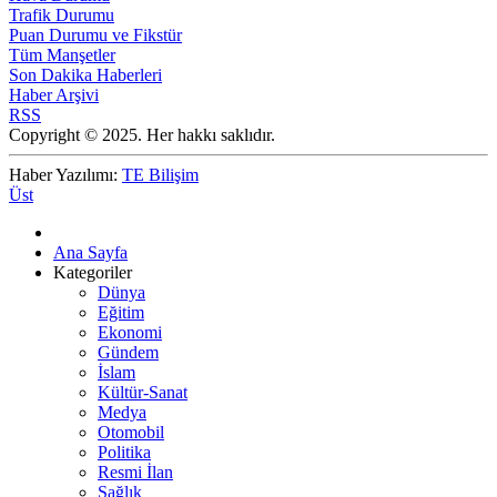
Trafik Durumu
Puan Durumu ve Fikstür
Tüm Manşetler
Son Dakika Haberleri
Haber Arşivi
RSS
Copyright © 2025. Her hakkı saklıdır.
Haber Yazılımı:
TE Bilişim
Üst
Ana Sayfa
Kategoriler
Dünya
Eğitim
Ekonomi
Gündem
İslam
Kültür-Sanat
Medya
Otomobil
Politika
Resmi İlan
Sağlık