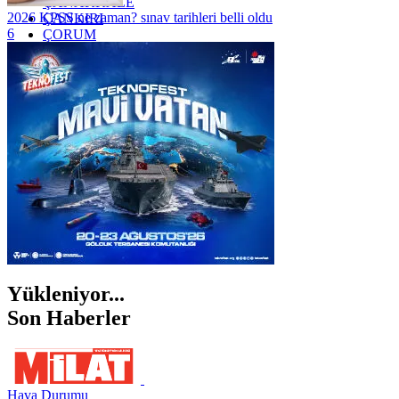
ÇANAKKALE
2026 KPSS ne zaman? sınav tarihleri belli oldu
ÇANKIRI
6
ÇORUM
İSTANBUL
İZMİR
ŞANLIURFA
ŞIRNAK
Yükleniyor...
Son Haberler
Hava Durumu