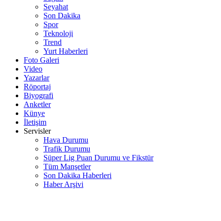
Seyahat
Son Dakika
Spor
Teknoloji
Trend
Yurt Haberleri
Foto Galeri
Video
Yazarlar
Röportaj
Biyografi
Anketler
Künye
İletişim
Servisler
Hava Durumu
Trafik Durumu
Süper Lig Puan Durumu ve Fikstür
Tüm Manşetler
Son Dakika Haberleri
Haber Arşivi