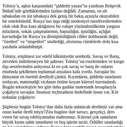
Tolstoy’a, aşkın karşısındaki “şiddetin yasası”nı yazdıran Bolşevik
İhtilali’nde gördüklerinden fazlası değildi. Zamanını, en alt
tabakadan en üst tabakaya dek geniş bir bakış açısıyla okuyabilen
bir entelektüeldi. Rusya’nın inşa ettiği medeniyet merdivenlerinden
oluk oluk Rus kanı aktığınıve bu vahşet yüzündenülkenin yargısız
infazların, sokak çatışmalarının, başsızlığın, işsizliğin, açlığın
kavurduğu bir Rusya’ya dönüştürdüğünü ciltler doldurarak değil,
“özetleri” ve “nispetleri” sindirdiği, aforizma cümlelerle dolu kısa
yazılarla anlatabilmişti.
Tolstoy, erişilmesi zor edebî hâkimiyetin sembolü. Savaş ve Barış,
zirveden indirilemeyen bir şaheser. Tolstoy’un eserlerinden ve kurgu
dışı nesirlerinden anlıyoruz ki en çok savaş ve barış ile onların
etrafında şekillenen toplumsal arızalara kafa yordu. Savaşlar bu
dünyanın en önemli derdiydi çünkü. Kıyımların, şiddetin sınırlarını
zorlayan, matematiği vicdanın önüne koyan küresel travmalardı.
Bugün teknolojiyle her gün daha gaddar matematik hesaplarıyla
çoğalıyor savaşlar. İnsansız teçhizatların hedefinde insan var. Kör
noktalar çoğalıyor.
Şüphesiz bugün Tolstoy’dan daha fazla anlatacak derdimiz var ama
onun kadar dertli miyiz?Zira bugüne dair sarsıcı, gerçekçi, ders
veren bir savaş edebiyatından mahrumuz. Küresel çok satanların
büyük kısmı sahte umutların ve boş işlerin taciri. Ödüller sıradanlığı