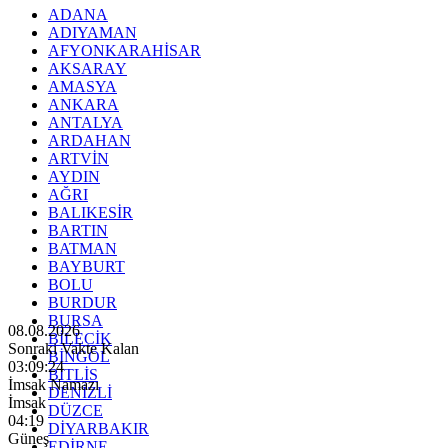
ADANA
ADIYAMAN
AFYONKARAHİSAR
AKSARAY
AMASYA
ANKARA
ANTALYA
ARDAHAN
ARTVİN
AYDIN
AĞRI
BALIKESİR
BARTIN
BATMAN
BAYBURT
BOLU
BURDUR
BURSA
08.08.2026
BİLECİK
Sonraki Vakte Kalan
BİNGÖL
03:09:23
BİTLİS
İmsak Namazı
DENİZLİ
İmsak
DÜZCE
04:19
DİYARBAKIR
Güneş
EDİRNE