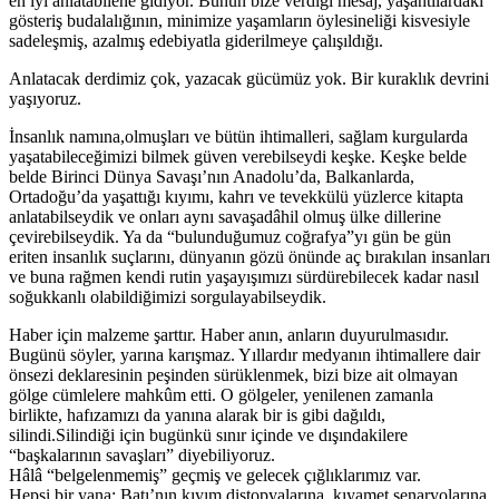
en iyi anlatabilene gidiyor. Bunun bize verdiği mesaj, yaşantılardaki
gösteriş budalalığının, minimize yaşamların öylesineliği kisvesiyle
sadeleşmiş, azalmış edebiyatla giderilmeye çalışıldığı.
Anlatacak derdimiz çok, yazacak gücümüz yok. Bir kuraklık devrini
yaşıyoruz.
İnsanlık namına,olmuşları ve bütün ihtimalleri, sağlam kurgularda
yaşatabileceğimizi bilmek güven verebilseydi keşke. Keşke belde
belde Birinci Dünya Savaşı’nın Anadolu’da, Balkanlarda,
Ortadoğu’da yaşattığı kıyımı, kahrı ve tevekkülü yüzlerce kitapta
anlatabilseydik ve onları aynı savaşadâhil olmuş ülke dillerine
çevirebilseydik. Ya da “bulunduğumuz coğrafya”yı gün be gün
eriten insanlık suçlarını, dünyanın gözü önünde aç bırakılan insanları
ve buna rağmen kendi rutin yaşayışımızı sürdürebilecek kadar nasıl
soğukkanlı olabildiğimizi sorgulayabilseydik.
Haber için malzeme şarttır. Haber anın, anların duyurulmasıdır.
Bugünü söyler, yarına karışmaz. Yıllardır medyanın ihtimallere dair
önsezi deklaresinin peşinden sürüklenmek, bizi bize ait olmayan
gölge cümlelere mahkûm etti. O gölgeler, yenilenen zamanla
birlikte, hafızamızı da yanına alarak bir is gibi dağıldı,
silindi.Silindiği için bugünkü sınır içinde ve dışındakilere
“başkalarının savaşları” diyebiliyoruz.
Hâlâ “belgelenmemiş” geçmiş ve gelecek çığlıklarımız var.
Hepsi bir yana; Batı’nın kıyım distopyalarına, kıyamet senaryolarına