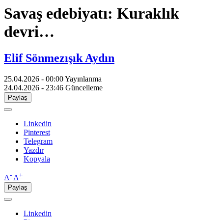
Savaş edebiyatı: Kuraklık
devri…
Elif Sönmezışık Aydın
25.04.2026 - 00:00
Yayınlanma
24.04.2026 - 23:46
Güncelleme
Paylaş
Linkedin
Pinterest
Telegram
Yazdır
Kopyala
-
+
A
A
Paylaş
Linkedin