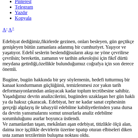
Pinterest
Telegram
Yazdır
Kopyala
-
+
A
A
Edebiyat dediğimiz,fikirlerde gezinen, onları besleyen, gün geçtikçe
genişleyen bütün zamanlara adanmış bir cumhuriyet. Yaşıyor ve
yaşatıyor. Edebî seslerin beslendiğisuların akışı ne yöne çevrilirse
çevrilsin; bereketin, zamanın ve tarihin arkeolojisi için fikrî dürtü
meydana getirdiği,özellikle bulunduğumuz coğrafya için son derece
önemli.
Bugüne, bugün hakkında bir şey söylemenin, hedefi tutturmuş bir
kanaat kondurmanın güçlüğünü, temizlenmesi zor yakın tarih
deformasyonlarından anlayacak kadar toplum tecrübesine sahibiz.
Yaşadığımız devrin analizcilerini, bugünden uzaklaşan her gün haklı
ya da haksız çıkaracak. Edebiyat, her ne kadar sanat cephesinin
gerçeği algılayış ile tahayyül edebilme kabiliyetlerinden yana dursa
da devrin yansımalarını somut unsurlarla analiz edebilme
sorumluluğunu asırlar boyunca üstlendi.
Ve zamanlardan taşan, mekânları aşan edebiyat, titizlikle ölçü alan,
daima ince işçilikle devirlerin üzerine tıpatıp oturan elbiseleri diken
usta zaman terzilerinin buluşma noktası oldu.