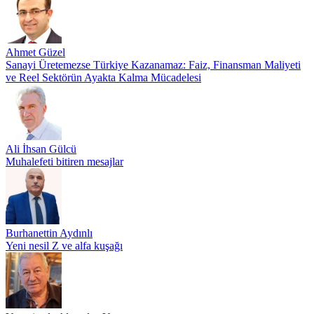
Ahmet Güzel
Sanayi Üretemezse Türkiye Kazanamaz: Faiz, Finansman Maliyeti
ve Reel Sektörün Ayakta Kalma Mücadelesi
Ali İhsan Gülcü
Muhalefeti bitiren mesajlar
Burhanettin Aydınlı
Yeni nesil Z ve alfa kuşağı