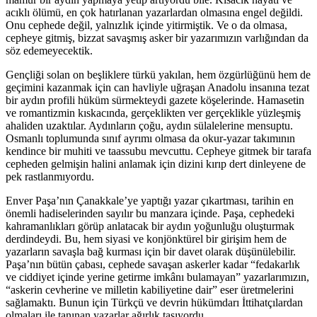
acıklı ölümü, en çok hatırlanan yazarlardan olmasına engel değildi.
Onu cephede değil, yalnızlık içinde yitirmiştik. Ve o da olmasa,
cepheye gitmiş, bizzat savaşmış asker bir yazarımızın varlığından da
söz edemeyecektik.
Gençliği solan on beşliklere türkü yakılan, hem özgürlüğünü hem de
geçimini kazanmak için can havliyle uğraşan Anadolu insanına tezat
bir aydın profili hüküm sürmekteydi gazete köşelerinde. Hamasetin
ve romantizmin kıskacında, gerçeklikten ver gerçeklikle yüzleşmiş
ahaliden uzaktılar. Aydınların çoğu, aydın sülalelerine mensuptu.
Osmanlı toplumunda sınıf ayrımı olmasa da okur-yazar takımının
kendince bir muhiti ve taassubu mevcuttu. Cepheye gitmek bir tarafa
cepheden gelmişin halini anlamak için dizini kırıp dert dinleyene de
pek rastlanmıyordu.
Enver Paşa’nın Çanakkale’ye yaptığı yazar çıkartması, tarihin en
önemli hadiselerinden sayılır bu manzara içinde. Paşa, cephedeki
kahramanlıkları görüp anlatacak bir aydın yoğunluğu oluşturmak
derdindeydi. Bu, hem siyasi ve konjönktürel bir girişim hem de
yazarların savaşla bağ kurması için bir davet olarak düşünülebilir.
Paşa’nın bütün çabası, cephede savaşan askerler kadar “fedakarlık
ve ciddiyet içinde yerine getirme imkânı bulamayan” yazarlarımızın,
“askerin cevherine ve milletin kabiliyetine dair” eser üretmelerini
sağlamaktı. Bunun için Türkçü ve devrin hükümdarı İttihatçılardan
olmaları ile tanınan yazarlar ağırlık taşıyordu.