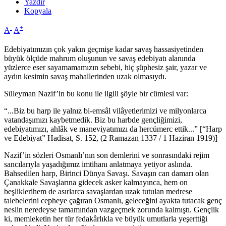
Yazdır
Kopyala
-
+
A
A
Edebiyatımızın çok yakın geçmişe kadar savaş hassasiyetinden
büyük ölçüde mahrum oluşunun ve savaş edebiyatı alanında
yüzlerce eser sayamamamızın sebebi, hiç şüphesiz şair, yazar ve
aydın kesimin savaş mahallerinden uzak olmasıydı.
Süleyman Nazif’in bu konu ile ilgili şöyle bir cümlesi var:
“...Biz bu harp ile yalnız bi-emsâl vilâyetlerimizi ve milyonlarca
vatandaşımızı kaybetmedik. Biz bu harbde gençliğimizi,
edebiyatımızı, ahlâk ve maneviyatımızı da hercümerc ettik...” [“Harp
ve Edebiyat” Hadisat, S. 152, (2 Ramazan 1337 / 1 Haziran 1919)]
Nazif’in sözleri Osmanlı’nın son demlerini ve sonrasındaki rejim
sancılarıyla yaşadığımız imtihanı anlatmaya yetiyor aslında.
Bahsedilen harp, Birinci Dünya Savaşı. Savaşın can damarı olan
Çanakkale Savaşlarına gidecek asker kalmayınca, hem on
beşliklerihem de asırlarca savaşlardan uzak tutulan medrese
talebelerini cepheye çağıran Osmanlı, geleceğini ayakta tutacak genç
neslin neredeyse tamamından vazgeçmek zorunda kalmıştı. Gençlik
ki, memleketin her tür fedakârlıkla ve büyük umutlarla yeşerttiği