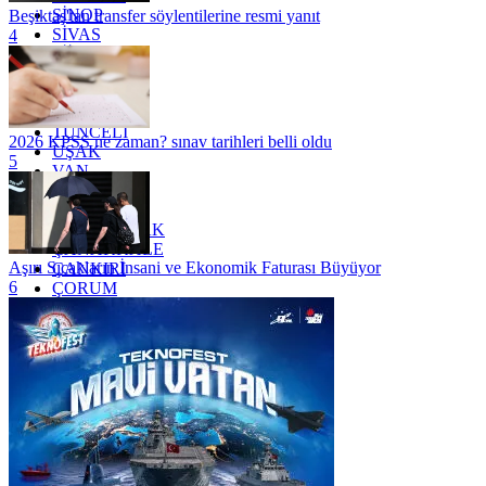
SİNOP
Beşiktaş'tan transfer söylentilerine resmi yanıt
SİVAS
4
SİİRT
TEKİRDAĞ
TOKAT
TRABZON
TUNCELİ
2026 KPSS ne zaman? sınav tarihleri belli oldu
UŞAK
5
VAN
YALOVA
YOZGAT
ZONGULDAK
ÇANAKKALE
Aşırı Sıcakların İnsani ve Ekonomik Faturası Büyüyor
ÇANKIRI
6
ÇORUM
İSTANBUL
İZMİR
ŞANLIURFA
ŞIRNAK