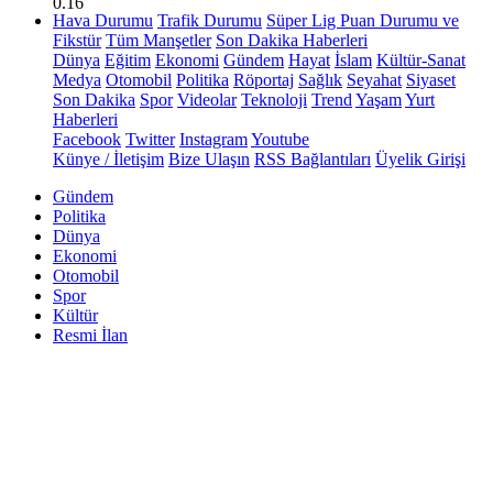
0.16
Hava Durumu
Trafik Durumu
Süper Lig Puan Durumu ve
Fikstür
Tüm Manşetler
Son Dakika Haberleri
Dünya
Eğitim
Ekonomi
Gündem
Hayat
İslam
Kültür-Sanat
Medya
Otomobil
Politika
Röportaj
Sağlık
Seyahat
Siyaset
Son Dakika
Spor
Videolar
Teknoloji
Trend
Yaşam
Yurt
Haberleri
Facebook
Twitter
Instagram
Youtube
Künye / İletişim
Bize Ulaşın
RSS Bağlantıları
Üyelik Girişi
Gündem
Politika
Dünya
Ekonomi
Otomobil
Spor
Kültür
Resmi İlan