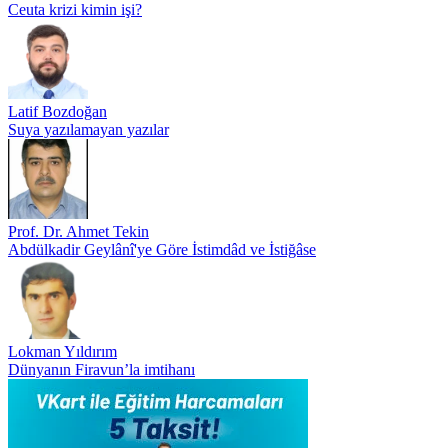
Ceuta krizi kimin işi?
Latif Bozdoğan
Suya yazılamayan yazılar
Prof. Dr. Ahmet Tekin
Abdülkadir Geylânî'ye Göre İstimdâd ve İstiğâse
Lokman Yıldırım
Dünyanın Firavun’la imtihanı