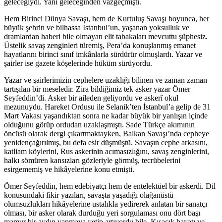
geleceğiydi. Yani geleceğinden vazgeçmişti.
Hem Birinci Dünya Savaşı, hem de Kurtuluş Savaşı boyunca, her
büyük şehrin ve bilhassa İstanbul’un, yaşanan yoksulluk ve
dramlardan haberi bile olmayan elit tabakaları mevcuttu şüphesiz.
Üstelik savaş zenginleri türemiş, Pera’da konuşlanmış emanet
hayatlarını birinci sınıf imkânlarla sürdürür olmuşlardı. Yazar ve
şairler ise gazete köşelerinde hüküm sürüyordu.
Yazar ve şairlerimizin cephelere uzaklığı bilinen ve zaman zaman
tartışılan bir meseledir. Zira bildiğimiz tek asker yazar Ömer
Seyfeddin’di. Asker bir aileden geliyordu ve askerî okul
mezunuydu. Hareket Ordusu ile Selanik’ten İstanbul’a gelip de 31
Mart Vakası yaşandıktan sonra ne kadar büyük bir yanlışın içinde
olduğunu görüp ordudan uzaklaşmıştı. Sade Türkçe akımının
öncüsü olarak dergi çıkartmaktayken, Balkan Savaşı’nda cepheye
yenidençağırılmış, bu defa esir düşmüştü. Savaşın cephe arkasını,
katliam köylerini, Rus askerinin acımasızlığını, savaş zenginlerini,
halkı sömüren kansızları gözleriyle görmüş, tecrübelerini
esirgememiş ve hikâyelerine konu etmişti.
Ömer Seyfeddin, hem edebiyatçı hem de entelektüel bir askerdi. Dil
konusundaki fikir yazıları, savaşta yaşadığı olağanüstü
olumsuzlukları hikâyelerine ustalıkla yedirerek anlatan bir sanatçı
olması, bir asker olarak durduğu yeri sorgulaması onu dört başı
mamur bir aydın yapmaya yetip artıyordu bile. Kısacık hayatı ve