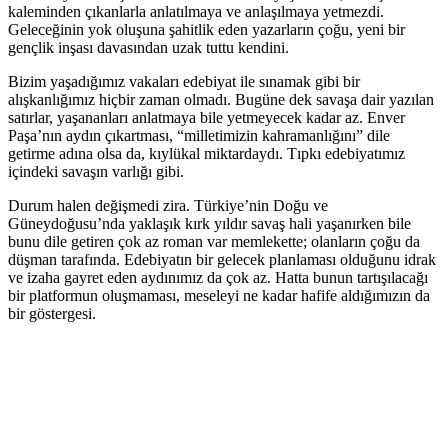
kaleminden çıkanlarla anlatılmaya ve anlaşılmaya yetmezdi.
Geleceğinin yok oluşuna şahitlik eden yazarların çoğu, yeni bir
gençlik inşası davasından uzak tuttu kendini.
Bizim yaşadığımız vakaları edebiyat ile sınamak gibi bir
alışkanlığımız hiçbir zaman olmadı. Bugüne dek savaşa dair yazılan
satırlar, yaşananları anlatmaya bile yetmeyecek kadar az. Enver
Paşa’nın aydın çıkartması, “milletimizin kahramanlığını” dile
getirme adına olsa da, kıylükal miktardaydı. Tıpkı edebiyatımız
içindeki savaşın varlığı gibi.
Durum halen değişmedi zira. Türkiye’nin Doğu ve
Güneydoğusu’nda yaklaşık kırk yıldır savaş hali yaşanırken bile
bunu dile getiren çok az roman var memlekette; olanların çoğu da
düşman tarafında. Edebiyatın bir gelecek planlaması olduğunu idrak
ve izaha gayret eden aydınımız da çok az. Hatta bunun tartışılacağı
bir platformun oluşmaması, meseleyi ne kadar hafife aldığımızın da
bir göstergesi.