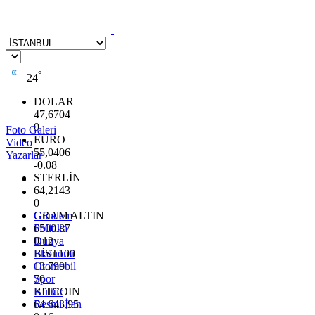
°
24
DOLAR
47,6704
0
Foto Galeri
EURO
Video
55,0406
Yazarlar
-0.08
STERLİN
64,2143
0
GRAM ALTIN
Gündem
6500.87
Politika
0.12
Dünya
BİST100
Ekonomi
13.799
Otomobil
70
Spor
BITCOIN
Kültür
64.643,95
Resmi İlan