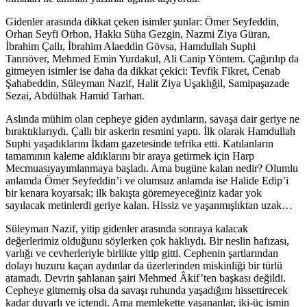
Gidenler arasında dikkat çeken isimler şunlar: Ömer Seyfeddin,
Orhan Seyfi Orhon, Hakkı Süha Gezgin, Nazmi Ziya Güran,
İbrahim Çallı, İbrahim Alaeddin Gövsa, Hamdullah Suphi
Tanrıöver, Mehmed Emin Yurdakul, Ali Canip Yöntem. Çağırılıp da
gitmeyen isimler ise daha da dikkat çekici: Tevfik Fikret, Cenab
Şahabeddin, Süleyman Nazif, Halit Ziya Uşaklığil, Samipaşazade
Sezai, Abdülhak Hamid Tarhan.
Aslında mühim olan cepheye giden aydınların, savaşa dair geriye ne
bıraktıklarıydı. Çallı bir askerin resmini yaptı. İlk olarak Hamdullah
Suphi yaşadıklarını İkdam gazetesinde tefrika etti. Katılanların
tamamının kaleme aldıklarını bir araya getirmek için Harp
Mecmuasıyayımlanmaya başladı. Ama bugüne kalan nedir? Olumlu
anlamda Ömer Seyfeddin’i ve olumsuz anlamda ise Halide Edip’i
bir kenara koyarsak; ilk bakışta göremeyeceğiniz kadar yok
sayılacak metinlerdi geriye kalan. Hissiz ve yaşanmışlıktan uzak…
Süleyman Nazif, yitip gidenler arasında sonraya kalacak
değerlerimiz olduğunu söylerken çok haklıydı. Bir neslin hafızası,
varlığı ve cevherleriyle birlikte yitip gitti. Cephenin şartlarından
dolayı huzuru kaçan aydınlar da üzerlerinden miskinliği bir türlü
atamadı. Devrin şahlanan şairi Mehmed Âkif’ten başkası değildi.
Cepheye gitmemiş olsa da savaşı ruhunda yaşadığını hissettirecek
kadar duyarlı ve içtendi. Ama memlekette yaşananlar, iki-üç ismin