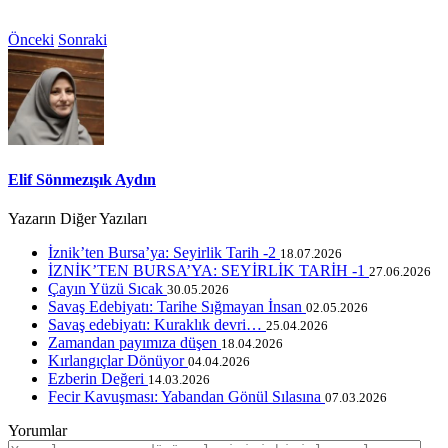
Önceki
Sonraki
Elif Sönmezışık Aydın
Yazarın Diğer Yazıları
İznik’ten Bursa’ya: Seyirlik Tarih -2
18.07.2026
İZNİK’TEN BURSA’YA: SEYİRLİK TARİH -1
27.06.2026
Çayın Yüzü Sıcak
30.05.2026
Savaş Edebiyatı: Tarihe Sığmayan İnsan
02.05.2026
Savaş edebiyatı: Kuraklık devri…
25.04.2026
Zamandan payımıza düşen
18.04.2026
Kırlangıçlar Dönüyor
04.04.2026
Ezberin Değeri
14.03.2026
Fecir Kavuşması: Yabandan Gönül Sılasına
07.03.2026
Yorumlar