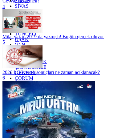
SİNOP
Cevvaz ne demek?
SİVAS
4
SİİRT
TEKİRDAĞ
TOKAT
TRABZON
TUNCELİ
Milat yazarı 2019 da yazmıştı! Bugün gerçek oluyor
UŞAK
5
VAN
YALOVA
YOZGAT
ZONGULDAK
ÇANAKKALE
2026 LGS tercih sonuçları ne zaman açıklanacak?
ÇANKIRI
6
ÇORUM
İSTANBUL
İZMİR
ŞANLIURFA
ŞIRNAK