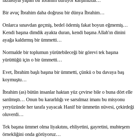
fazlasıyla yapan bir İbrahim duruyor karşımızda…
Bir avuç İbrahim daha doğrusu bir dünya İbrahim…
Onlarca sınavdan geçmiş, bedel ödemiş fakat boyun eğmemiş…
Kendi başına dimdik ayakta duran, kendi başına Allah'ın dinini
ayağa kaldırmış bir ümmetti…
Normalde bir toplumun yürütebileceği bir görevi tek başına
yürüttüğü için o bir ümmetti…
Evet, İbrahim başlı başına bir ümmetti, çünkü o bu davaya baş
koymuştu…
İbrahim (as) bütün insanlar haktan yüz çevirse bile o buna dört elle
sarılmıştı… Onun bu kararlılığı ve sarsılmaz imanı bu misyonu
yeryüzünde her tarafa yayacak Hanif bir ümmetin nüvesi, çekirdeği
oluverdi…
Tek başına ümmet olma liyakıtını, ehliyetini, gayretini, muhteşem
örnekliğini onda görüyoruz…