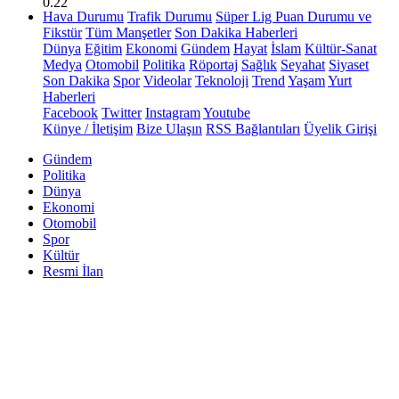
0.22
Hava Durumu
Trafik Durumu
Süper Lig Puan Durumu ve
Fikstür
Tüm Manşetler
Son Dakika Haberleri
Dünya
Eğitim
Ekonomi
Gündem
Hayat
İslam
Kültür-Sanat
Medya
Otomobil
Politika
Röportaj
Sağlık
Seyahat
Siyaset
Son Dakika
Spor
Videolar
Teknoloji
Trend
Yaşam
Yurt
Haberleri
Facebook
Twitter
Instagram
Youtube
Künye / İletişim
Bize Ulaşın
RSS Bağlantıları
Üyelik Girişi
Gündem
Politika
Dünya
Ekonomi
Otomobil
Spor
Kültür
Resmi İlan