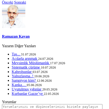
Önceki
Sonraki
Ramazan Kayan
Yazarın Diğer Yazıları
Taş...
31.07.2026
Acılarla arınmak
24.07.2026
Mevsimlik Müslümanlık
17.07.2026
Sistematik çürüme
10.07.2026
Kahrolsunlar
03.07.2026
Yalnızlaşma..!
19.06.2026
Şampiyon kim?
12.06.2026
Kanka…
05.06.2026
Uyutulmuş yığınlar
29.05.2026
Kurbanlar Gazze’ye
22.05.2026
Yorumlar