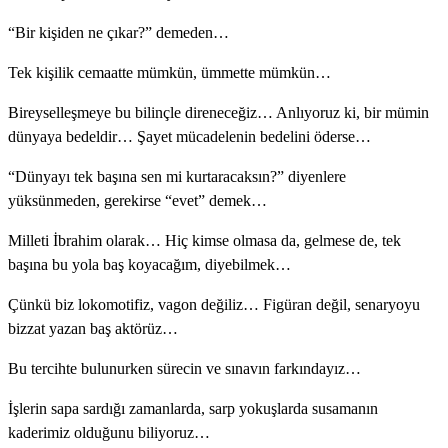
“Bir kişiden ne çıkar?” demeden…
Tek kişilik cemaatte mümkün, ümmette mümkün…
Bireyselleşmeye bu bilinçle direneceğiz… Anlıyoruz ki, bir mümin
dünyaya bedeldir… Şayet mücadelenin bedelini öderse…
“Dünyayı tek başına sen mi kurtaracaksın?” diyenlere
yüksünmeden, gerekirse “evet” demek…
Milleti İbrahim olarak… Hiç kimse olmasa da, gelmese de, tek
başına bu yola baş koyacağım, diyebilmek…
Çünkü biz lokomotifiz, vagon değiliz… Figüran değil, senaryoyu
bizzat yazan baş aktörüz…
Bu tercihte bulunurken sürecin ve sınavın farkındayız…
İşlerin sapa sardığı zamanlarda, sarp yokuşlarda susamanın
kaderimiz olduğunu biliyoruz…