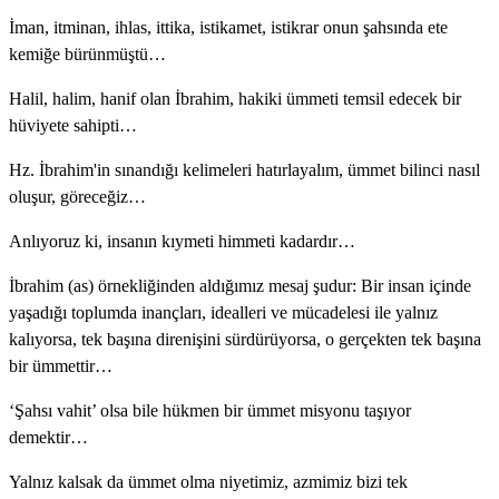
İman, itminan, ihlas, ittika, istikamet, istikrar onun şahsında ete
kemiğe bürünmüştü…
Halil, halim, hanif olan İbrahim, hakiki ümmeti temsil edecek bir
hüviyete sahipti…
Hz. İbrahim'in sınandığı kelimeleri hatırlayalım, ümmet bilinci nasıl
oluşur, göreceğiz…
Anlıyoruz ki, insanın kıymeti himmeti kadardır…
İbrahim (as) örnekliğinden aldığımız mesaj şudur: Bir insan içinde
yaşadığı toplumda inançları, idealleri ve mücadelesi ile yalnız
kalıyorsa, tek başına direnişini sürdürüyorsa, o gerçekten tek başına
bir ümmettir…
‘Şahsı vahit’ olsa bile hükmen bir ümmet misyonu taşıyor
demektir…
Yalnız kalsak da ümmet olma niyetimiz, azmimiz bizi tek