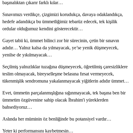
başınalıktan çıkarır farklı kılar…
Sınavımızı verdikçe, çizgimizi korudukça, davaya odaklandıkça,
hedefe adandıkça bu ümmetliğimiz tebarüz edecek, tek kişilik
ordular olduğumuz kendini gösterecektir…
Gayet tabii ki, ümmet bilinci zor bir sürecinin, çetin bir sınavın
adıdır… Yalnız kalsa da yılmayacak, ye’se yenik düşmeyecek,
yenilse de yıkılmayacak…
Seçilmiş yalnızlıklar tuzağına düşmeyecek, öğretilmiş çaresizliklere
teslim olmayacak, bireyselleşme belasına fırsat vermeyecek,
tükenmişlik sendromuna yakalanmayacak yiğitlerin adıdır ümmet…
Evet, ümmetin parçalanmışlığına sığınmayacak, tek başına ben bir
ümmetim özgüvenine sahip olacak İbrahim'i yüreklerden
bahsediyoruz…
Aslında her müminin öz benliğinde bu potansiyel vardır…
Yeter ki performansını kaybetmesin…