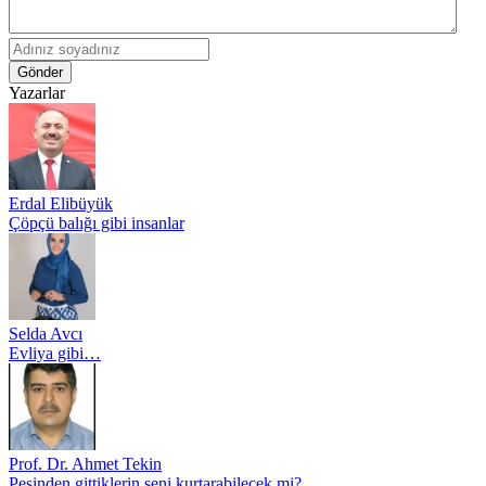
Gönder
Yazarlar
Erdal Elibüyük
Çöpçü balığı gibi insanlar
Selda Avcı
Evliya gibi…
Prof. Dr. Ahmet Tekin
Peşinden gittiklerin seni kurtarabilecek mi?