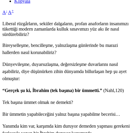
Kopyala
-
+
A
A
Liberal rüzgârların, seküler dalgaların, profan anaforların insanımızı
tükettiği modern zamanlarda kulluk sınavımızı yüz akı ile nasıl
sürdürebiliriz?
Bireyselleşme, bencilleşme, yalnızlaşma günlerinde bu marazi
hallerden nasıl korunabiliriz?
Dünyevileşme, duyarsızlaşma, değersizleşme duvarlarını nasıl
aşabiliriz, diye düşünürken zihin dünyamda billurlaşan hep şu ayet
olmuştur:
“Gerçek şu ki, İbrahim (tek başına) bir ümmetti.”
(Nahl,120)
Tek başına ümmet olmak ne demekti?
Bir ümmetin yapabileceğini yalnız başına yapabilme becerisi…
Yanımda kim var, karşımda kim duruyor demeden yapması gerekeni