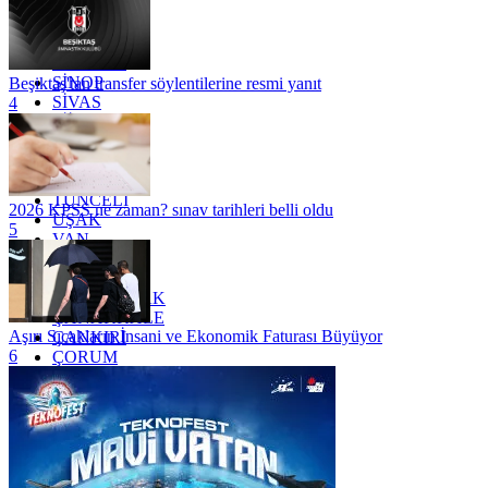
OSMANİYE
RİZE
SAKARYA
SAMSUN
SİNOP
Beşiktaş'tan transfer söylentilerine resmi yanıt
SİVAS
4
SİİRT
TEKİRDAĞ
TOKAT
TRABZON
TUNCELİ
2026 KPSS ne zaman? sınav tarihleri belli oldu
UŞAK
5
VAN
YALOVA
YOZGAT
ZONGULDAK
ÇANAKKALE
Aşırı Sıcakların İnsani ve Ekonomik Faturası Büyüyor
ÇANKIRI
6
ÇORUM
İSTANBUL
İZMİR
ŞANLIURFA
ŞIRNAK