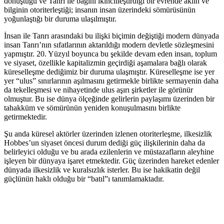
dönüştüğü ve Tanrı ile bağını ikincilleştirdiği bir evrende aklın ve
bilginin otoriterleştiği; insanın insan üzerindeki sömürüsünün
yoğunlaştığı bir duruma ulaşılmıştır.
İnsan ile Tanrı arasındaki bu ilişki biçimin değiştiği modern dünyada
insan Tanrı’nın sıfatlarının aktarıldığı modern devletle sözleşmesini
yapmıştır. 20. Yüzyıl boyunca bu şekilde devam eden insan, toplum
ve siyaset, özellikle kapitalizmin geçirdiği aşamalara bağlı olarak
küreselleşme dediğimiz bir duruma ulaşmıştır. Küreselleşme ise yer
yer “ulus” sınırlarının aşılmasını getirmekle birlikte sermayenin daha
da tekelleşmesi ve nihayetinde ulus aşırı şirketler ile görünür
olmuştur. Bu ise dünya ölçeğinde gelirlerin paylaşımı üzerinden bir
tahakküm ve sömürünün yeniden konuşulmasını birlikte
getirmektedir.
Şu anda küresel aktörler üzerinden izlenen otoriterleşme, ilkesizlik
Hobbes’un siyaset öncesi durum dediği güç ilişkilerinin daha da
belirleyici olduğu ve bu arada ezilenlerin ve müstazafların aleyhine
işleyen bir dünyaya işaret etmektedir. Güç üzerinden hareket edenler
dünyada ilkesizlik ve kuralsızlık isterler. Bu ise hakikatin değil
güçlünün haklı olduğu bir “batıl”ı tanımlamaktadır.