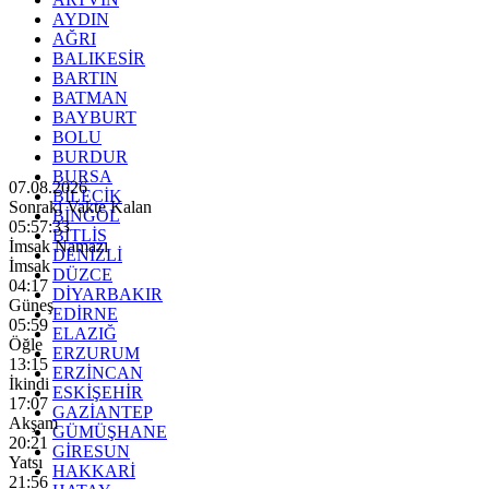
AYDIN
AĞRI
BALIKESİR
BARTIN
BATMAN
BAYBURT
BOLU
BURDUR
BURSA
07.08.2026
BİLECİK
Sonraki Vakte Kalan
BİNGÖL
05:57:32
BİTLİS
İmsak Namazı
DENİZLİ
İmsak
DÜZCE
04:17
DİYARBAKIR
Güneş
EDİRNE
05:59
ELAZIĞ
Öğle
ERZURUM
13:15
ERZİNCAN
İkindi
ESKİŞEHİR
17:07
GAZİANTEP
Akşam
GÜMÜŞHANE
20:21
GİRESUN
Yatsı
HAKKARİ
21:56