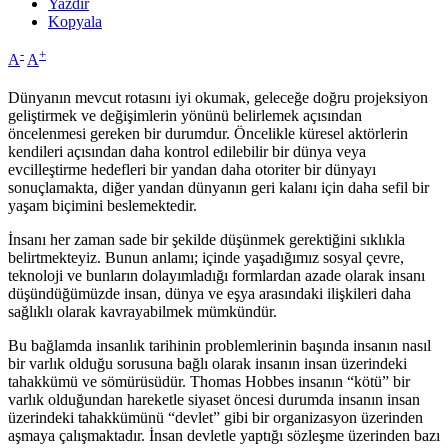
Yazdır
Kopyala
-
+
A
A
Dünyanın mevcut rotasını iyi okumak, geleceğe doğru projeksiyon
geliştirmek ve değişimlerin yönünü belirlemek açısından
öncelenmesi gereken bir durumdur. Öncelikle küresel aktörlerin
kendileri açısından daha kontrol edilebilir bir dünya veya
evcilleştirme hedefleri bir yandan daha otoriter bir dünyayı
sonuçlamakta, diğer yandan dünyanın geri kalanı için daha sefil bir
yaşam biçimini beslemektedir.
İnsanı her zaman sade bir şekilde düşünmek gerektiğini sıklıkla
belirtmekteyiz. Bunun anlamı; içinde yaşadığımız sosyal çevre,
teknoloji ve bunların dolayımladığı formlardan azade olarak insanı
düşündüğümüzde insan, dünya ve eşya arasındaki ilişkileri daha
sağlıklı olarak kavrayabilmek mümkündür.
Bu bağlamda insanlık tarihinin problemlerinin başında insanın nasıl
bir varlık olduğu sorusuna bağlı olarak insanın insan üzerindeki
tahakkümü ve sömürüsüdür. Thomas Hobbes insanın “kötü” bir
varlık olduğundan hareketle siyaset öncesi durumda insanın insan
üzerindeki tahakkümünü “devlet” gibi bir organizasyon üzerinden
aşmaya çalışmaktadır. İnsan devletle yaptığı sözleşme üzerinden bazı