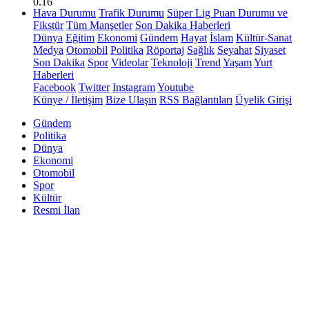
0.16
Hava Durumu
Trafik Durumu
Süper Lig Puan Durumu ve
Fikstür
Tüm Manşetler
Son Dakika Haberleri
Dünya
Eğitim
Ekonomi
Gündem
Hayat
İslam
Kültür-Sanat
Medya
Otomobil
Politika
Röportaj
Sağlık
Seyahat
Siyaset
Son Dakika
Spor
Videolar
Teknoloji
Trend
Yaşam
Yurt
Haberleri
Facebook
Twitter
Instagram
Youtube
Künye / İletişim
Bize Ulaşın
RSS Bağlantıları
Üyelik Girişi
Gündem
Politika
Dünya
Ekonomi
Otomobil
Spor
Kültür
Resmi İlan