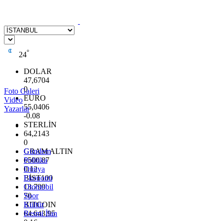
°
24
DOLAR
47,6704
0
Foto Galeri
EURO
Video
55,0406
Yazarlar
-0.08
STERLİN
64,2143
0
GRAM ALTIN
Gündem
6500.87
Politika
0.12
Dünya
BİST100
Ekonomi
13.799
Otomobil
70
Spor
BITCOIN
Kültür
64.643,95
Resmi İlan