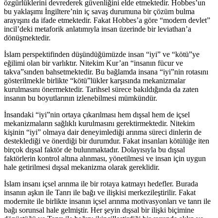
özgürlüklerini devrederek güvenliğini elde etmektedir. Hobbes’un
bu yaklaşımı İngiltere’nin iç savaş durumuna bir çözüm bulma
arayışını da ifade etmektedir. Fakat Hobbes’a göre “modern devlet”
incil’deki metaforik anlatımıyla insan üzerinde bir leviathan’a
dönüşmektedir.
İslam perspektifinden düşündüğümüzde insan “iyi” ve “kötü”ye
eğilimi olan bir varlıktır. Nitekim Kur’an “insanın fücur ve
takva”sınden bahsetmektedir. Bu bağlamda insana “iyi”nin rotasını
gösterilmekle birlikte “kötü”lükler karşısında mekanizmalar
kurulmasını önermektedir. Tarihsel sürece bakıldığında da zaten
insanın bu boyutlarının izlenebilmesi mümkündür.
İnsandaki “iyi”nin ortaya çıkarılması hem dışsal hem de içsel
mekanizmaların sağlıklı kurulmasını gerektirmektedir. Nitekim
kişinin “iyi” olmaya dair deneyimlediği arınma süreci dinlerin de
desteklediği ve önerdiği bir durumdur. Fakat insanları kötülüğe iten
birçok dışsal faktör de bulunmaktadır. Dolayısıyla bu dışsal
faktörlerin kontrol altına alınması, yönetilmesi ve insan için uygun
hale getirilmesi dışsal mekanizma olarak gereklidir.
İslam insanı içsel arınma ile bir rotaya katmayı hedefler. Burada
insanın aşkın ile Tanrı ile bağı ve ilişkisi merkezileştirilir. Fakat
modernite ile birlikte insanın içsel arınma motivasyonları ve tanrı ile
bağı sorunsal hale gelmiştir. Her şeyin dışsal bir ilişki biçimine