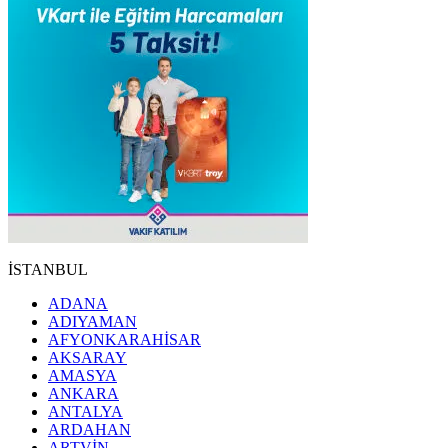
İSTANBUL
ADANA
ADIYAMAN
AFYONKARAHİSAR
AKSARAY
AMASYA
ANKARA
ANTALYA
ARDAHAN
ARTVİN