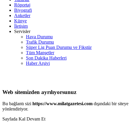
Röportaj
Biyografi
Anketler
Künye
İletişim
Servisler
Hava Durumu
Trafik Durumu
Süper Lig Puan Durumu ve Fikstür
Tüm Manşetler
Son Dakika Haberleri
Haber Arşivi
Web sitemizden ayrılıyorsunuz
Bu bağlantı sizi
https://www.milatgazetesi.com
dışındaki bir siteye
yönlendiriyor.
Sayfada Kal
Devam Et