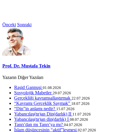
Önceki
Sonraki
Prof. Dr. Mustafa Tekin
Yazarın Diğer Yazıları
Raşid Gannuşi
01.08.2026
Sosyolojik Mabetler
29.07.2026
Gerçekliği kavramsallaştırmak
22.07.2026
“Kavramı Gerçeklik Saymak”
18.07.2026
“Din”in anlamı nedir?
15.07.2026
Yabancılaş(tır)an Din(darlık) II
11.07.2026
Yabancılaş(tır)an din(darlık) I
08.07.2026
Tanrı’dan mı Tanrı’ya mı?
04.07.2026
İslam düşüncesinin “aktif”leşmesi
02.07.2026