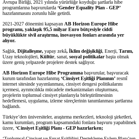
Avrupa Birliği, 2021 yılında yürürlüğe koyduğu şartlarla hibe
programlarına başvurularda
‘Gender Equality Plan - GEP’
hazırlanmasını zorunlu hâle getirdi.
2021-2027 dönemini kapsayan
AB Horizon Europe Hibe
programı, yaklaşık 95,5 milyar Euro bütçesiyle ciddi
büyüklükte sivil araştırma, inovasyon fonları arasında yer
alıyor.
Sağlık,
Dijitalleşme,
yapay zekâ
, İklim değişikliği
, Enerji,
Tarım,
Uzay teknolojileri,
Kültür
, sanat,
sosyal politikalar
başta olmak
üzere geniş yelpazede projelere destek sağlıyor.
AB
Horizon Europe Hibe Programına
başvurular, başvuracak
kurum tarafından hazırlanmış
‘Cinsiyet Eşitliği Planının’
resmî
internet sitesinde yayımlanması, cinsiyet dengesi politikalarını
içermesi, ayrımcılıkla mücadele mekanizmaları oluşturması,
projelerin toplumsal cinsiyet planlarıyla birleştirilmesinin
hedeflemesi, uygulama, izleme süreçlerinin tanımlanması şartlarına
bağlandı.
Türkiye’den üniversiteler, araştırma merkezleri, teknoloji şirketleri,
kamu kurumları, program kapsamındaki fonlara başvuru yapabilmek
üzere,
‘Cinsiyet Eşitliği Planı - GEP hazırlarken;
‘Toplumsal Cinsiyet ve Fırsat Eşitliğini Destekleme Eylem Planı’nın