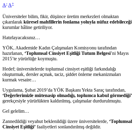
-
+
A
A
Üniversiteler bilim, fikir, düşünce üretim merkezleri olmaktan
çıkarılarak
küresel mahfillerin fonlama yoluyla nüfuz edebileceği
kurumlar hâline getiriliyor.
Hatırlayacaksınız…
YÖK, Akademide Kadın Çalışmaları Komisyonu tarafından
hazırlanan,
‘Toplumsal Cinsiyet Eşitliği Tutum Belgesi
’ni Mayıs
2015’te yürürlüğe koymuştu.
Hedef; üniversitelerde toplumsal cinsiyet eşitliği farkındalığı
oluşturmak, dersler açmak, taciz, şiddet önleme mekanizmaları
kurmak vesaire…
Uygulama, Şubat 2019’da YÖK Başkanı Yekta Saraç tarafından,
‘Değerlerimizle mütenasip olmadığı, toplumca kabul görmediği’
gerekçesiyle yürürlükten kaldırılmış, çalışmalar durdurulmuştu.
Gel gelelim…
Zannedildiği veyahut beklenildiği üzere üniversitelerde,
‘Toplumsal
Cinsiyet Eşitliği’
faaliyetleri sonlandırılmış değildir.