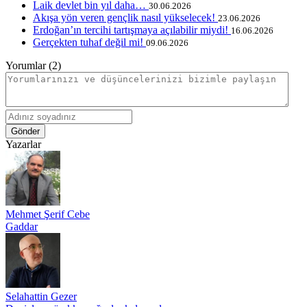
Laik devlet bin yıl daha…
30.06.2026
Akışa yön veren gençlik nasıl yükselecek!
23.06.2026
Erdoğan’ın tercihi tartışmaya açılabilir miydi!
16.06.2026
Gerçekten tuhaf değil mi!
09.06.2026
Yorumlar (2)
Gönder
Yazarlar
Mehmet Şerif Cebe
Gaddar
Selahattin Gezer