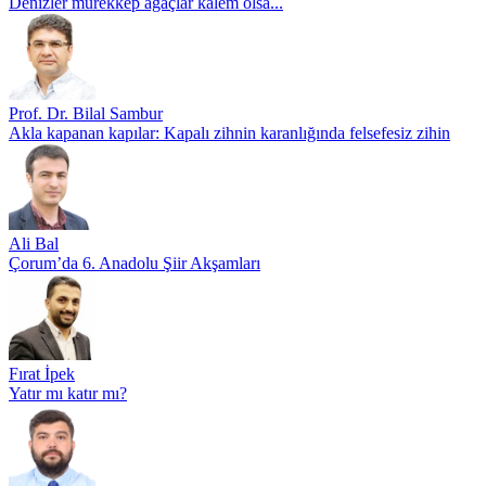
Denizler mürekkep ağaçlar kalem olsa...
Prof. Dr. Bilal Sambur
Akla kapanan kapılar: Kapalı zihnin karanlığında felsefesiz zihin
Ali Bal
Çorum’da 6. Anadolu Şiir Akşamları
Fırat İpek
Yatır mı katır mı?