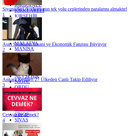
KIRIKKALE
Siyonistleri durdurmanın tek yolu ceplerinden paralarını almaktır!
KIRKLARELİ
1
KIRŞEHİR
KOCAELİ
KONYA
KÜTAHYA
KİLİS
MALATYA
Aşırı Sıcakların İnsani ve Ekonomik Faturası Büyüyor
MANİSA
2
MARDİN
MERSİN
MUĞLA
MUŞ
NEVŞEHİR
Ankara Kedileri 27 Ülkeden Canlı Takip Ediliyor
NİĞDE
3
ORDU
OSMANİYE
RİZE
SAKARYA
SAMSUN
SİNOP
Cevvaz ne demek?
SİVAS
4
SİİRT
TEKİRDAĞ