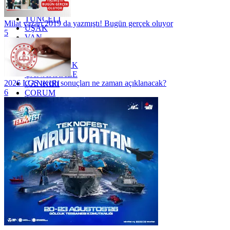
TOKAT
TRABZON
TUNCELİ
Milat yazarı 2019 da yazmıştı! Bugün gerçek oluyor
UŞAK
5
VAN
YALOVA
YOZGAT
ZONGULDAK
ÇANAKKALE
2026 LGS tercih sonuçları ne zaman açıklanacak?
ÇANKIRI
6
ÇORUM
İSTANBUL
İZMİR
ŞANLIURFA
ŞIRNAK