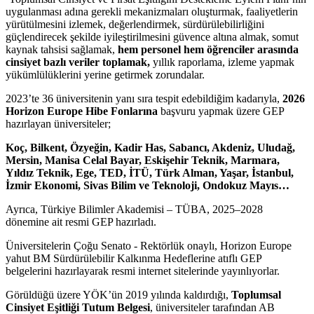
uygulanması adına gerekli mekanizmaları oluşturmak, faaliyetlerin
yürütülmesini izlemek, değerlendirmek, sürdürülebilirliğini
güçlendirecek şekilde iyileştirilmesini güvence altına almak, somut
kaynak tahsisi sağlamak,
hem personel hem öğrenciler arasında
cinsiyet bazlı veriler toplamak,
yıllık raporlama, izleme yapmak
yükümlülüklerini yerine getirmek zorundalar.
2023’te 36 üniversitenin yanı sıra tespit edebildiğim kadarıyla,
2026
Horizon Europe Hibe Fonlarına
başvuru yapmak üzere GEP
hazırlayan üniversiteler;
Koç, Bilkent, Özyeğin, Kadir Has, Sabancı, Akdeniz, Uludağ,
Mersin, Manisa Celal Bayar, Eskişehir Teknik, Marmara,
Yıldız Teknik, Ege, TED, İTÜ, Türk Alman, Yaşar, İstanbul,
İzmir Ekonomi, Sivas Bilim ve Teknoloji, Ondokuz Mayıs…
Ayrıca, Türkiye Bilimler Akademisi – TÜBA, 2025–2028
dönemine ait resmi GEP hazırladı.
Üniversitelerin Çoğu Senato - Rektörlük onaylı, Horizon Europe
yahut BM Sürdürülebilir Kalkınma Hedeflerine atıflı GEP
belgelerini hazırlayarak resmi internet sitelerinde yayınlıyorlar.
Görüldüğü üzere YÖK’ün 2019 yılında kaldırdığı,
Toplumsal
Cinsiyet Eşitliği Tutum Belgesi
, üniversiteler tarafından AB