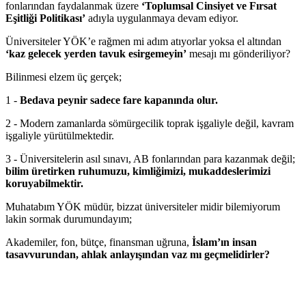
fonlarından faydalanmak üzere
‘Toplumsal Cinsiyet ve Fırsat
Eşitliği Politikası’
adıyla uygulanmaya devam ediyor.
Üniversiteler YÖK’e rağmen mi adım atıyorlar yoksa el altından
‘kaz gelecek yerden tavuk esirgemeyin’
mesajı mı gönderiliyor?
Bilinmesi elzem üç gerçek;
1 -
Bedava peynir sadece fare kapanında olur.
2 - Modern zamanlarda sömürgecilik toprak işgaliyle değil, kavram
işgaliyle yürütülmektedir.
3 - Üniversitelerin asıl sınavı, AB fonlarından para kazanmak değil;
bilim üretirken ruhumuzu, kimliğimizi, mukaddeslerimizi
koruyabilmektir.
Muhatabım YÖK müdür, bizzat üniversiteler midir bilemiyorum
lakin sormak durumundayım;
Akademiler, fon, bütçe, finansman uğruna,
İslam’ın insan
tasavvurundan, ahlak anlayışından vaz mı geçmelidirler?