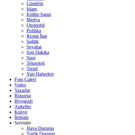
Gündem
İslam
Kültür-Sanat
Medya
Otomobil
Politika
Resmi İlan
Sağlık
Seyahat
Son Dakika
Spor
Teknoloji
Trend
Yurt Haberleri
Foto Galeri
Video
Yazarlar
Röportaj
Biyografi
Anketler
Künye
İletişim
Servisler
Hava Durumu
Trafik Durumu