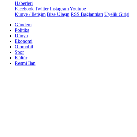
Haberleri
Facebook
Twitter
Instagram
Youtube
Künye / İletişim
Bize Ulaşın
RSS Bağlantıları
Üyelik Girişi
Gündem
Politika
Dünya
Ekonomi
Otomobil
Spor
Kültür
Resmi İlan