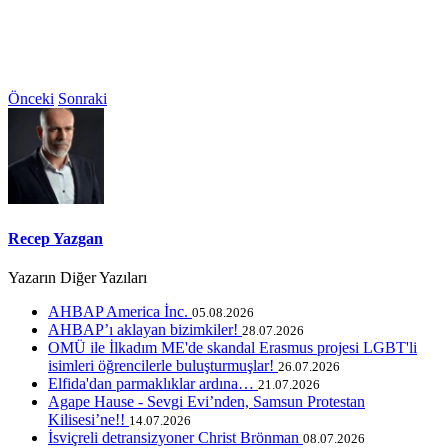
Önceki
Sonraki
Recep Yazgan
Yazarın Diğer Yazıları
AHBAP America İnc.
05.08.2026
AHBAP’ı aklayan bizimkiler!
28.07.2026
OMÜ ile İlkadım ME'de skandal Erasmus projesi LGBT'li
isimleri öğrencilerle buluşturmuşlar!
26.07.2026
Elfida'dan parmaklıklar ardına…
21.07.2026
Agape Hause - Sevgi Evi’nden, Samsun Protestan
Kilisesi’ne!!
14.07.2026
İsviçreli detransizyoner Christ Brönman
08.07.2026