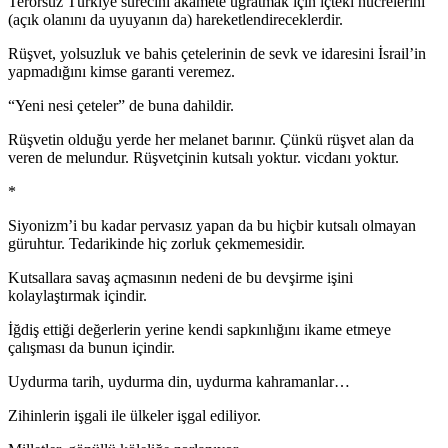
Terörsüz Türkiye sürecini akamete uğratmak için içteki hücrelerini
(açık olanını da uyuyanın da) hareketlendireceklerdir.
Rüşvet, yolsuzluk ve bahis çetelerinin de sevk ve idaresini İsrail’in
yapmadığını kimse garanti veremez.
“Yeni nesi çeteler” de buna dahildir.
Rüşvetin olduğu yerde her melanet barınır. Çünkü rüşvet alan da
veren de melundur. Rüşvetçinin kutsalı yoktur. vicdanı yoktur.
*
Siyonizm’i bu kadar pervasız yapan da bu hiçbir kutsalı olmayan
güruhtur. Tedarikinde hiç zorluk çekmemesidir.
Kutsallara savaş açmasının nedeni de bu devşirme işini
kolaylaştırmak içindir.
İğdiş ettiği değerlerin yerine kendi sapkınlığını ikame etmeye
çalışması da bunun içindir.
Uydurma tarih, uydurma din, uydurma kahramanlar…
Zihinlerin işgali ile ülkeler işgal ediliyor.