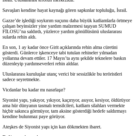
Savaşları kendine hayat kaynağı gören sapkınlar topluluğu, İsrail.
Gazze’de işlediği soykırım suçunu daha büyük katliamlarla örtmeye
çalışan beyinsizler yine yardım malzemesi taşıyan SUMUD
FİLOSU’na saldırdı, yüzlerce yardım gönüllüsünü uluslararası
sularda rehin aldı.
En son, 1 ay kadar önce Girit açıklarında rehin alma cüretini
gösterdi. Günlerce işkenceye tabi tutulan rehineler yılmadan
yollarına devam ettiler. 17 Mayıs’ta aynı şekilde teknelere baskın
düzenleyip yardımseverleri rehin aldılar.
Uluslararası kuruluşlar utanç verici bir sessizlikle bu teröristleri
sadece seyretmekte.
Vicdanlar bu kadar mı nasırlaşır?
Siyonist yapı, yakıyor, yıkıyor, kaçırıyor, asıyor, kesiyor, öldürüyor
ama hür dünyanın tasmalı temsilcileri, katliam silahları vermekte
hiçbir sakınca görmüyor, tam aksine gösterdiği hedefe saldırmayı
kendine bulunmaz paye görüyor.
Ateşkes de Siyonist yapı için kan dökmekten ibaret.