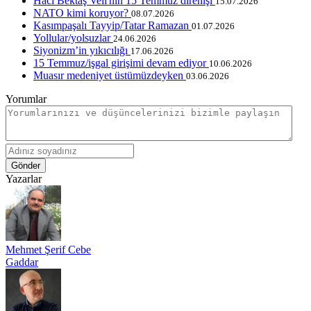
Hacı Bektaş Veli'nin 15 Temmuz direnişi
15.07.2026
NATO kimi koruyor?
08.07.2026
Kasımpaşalı Tayyip/Tatar Ramazan
01.07.2026
Yollular/yolsuzlar
24.06.2026
Siyonizm’in yıkıcılığı
17.06.2026
15 Temmuz/işgal girişimi devam ediyor
10.06.2026
Muasır medeniyet üstümüzdeyken
03.06.2026
Yorumlar
Gönder
Yazarlar
Mehmet Şerif Cebe
Gaddar