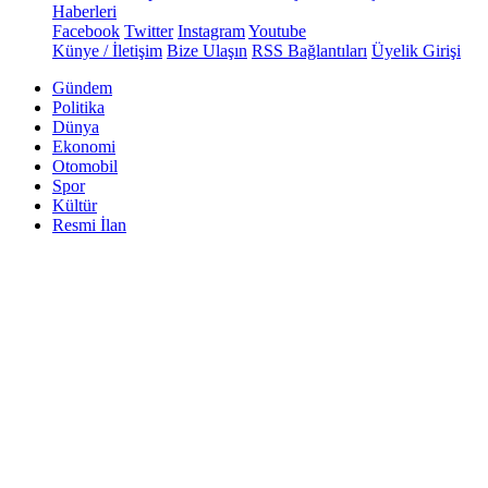
Haberleri
Facebook
Twitter
Instagram
Youtube
Künye / İletişim
Bize Ulaşın
RSS Bağlantıları
Üyelik Girişi
Gündem
Politika
Dünya
Ekonomi
Otomobil
Spor
Kültür
Resmi İlan