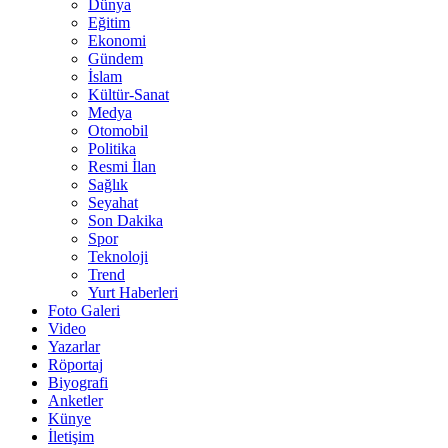
Dünya
Eğitim
Ekonomi
Gündem
İslam
Kültür-Sanat
Medya
Otomobil
Politika
Resmi İlan
Sağlık
Seyahat
Son Dakika
Spor
Teknoloji
Trend
Yurt Haberleri
Foto Galeri
Video
Yazarlar
Röportaj
Biyografi
Anketler
Künye
İletişim