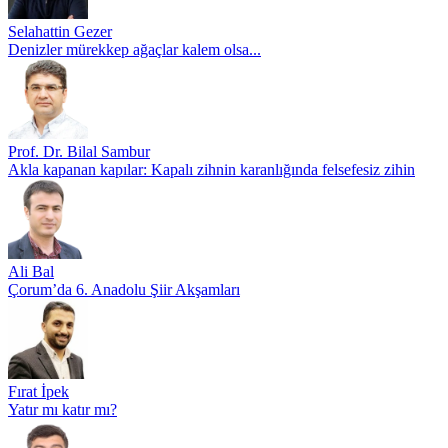
Selahattin Gezer
Denizler mürekkep ağaçlar kalem olsa...
Prof. Dr. Bilal Sambur
Akla kapanan kapılar: Kapalı zihnin karanlığında felsefesiz zihin
Ali Bal
Çorum’da 6. Anadolu Şiir Akşamları
Fırat İpek
Yatır mı katır mı?