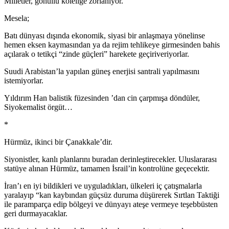
Milletler, gönüllü köleliğe zorlanıyor.
Mesela;
Batı dünyası dışında ekonomik, siyasi bir anlaşmaya yönelinse
hemen eksen kaymasından ya da rejim tehlikeye girmesinden bahis
açılarak o tetikçi “zinde güçleri” harekete geçiriveriyorlar.
Suudi Arabistan’la yapılan güneş enerjisi santrali yapılmasını
istemiyorlar.
Yıldırım Han balistik füzesinden ’dan cin çarpmışa döndüler,
Siyokemalist örgüt…
*
Hürmüz, ikinci bir Çanakkale’dir.
Siyonistler, kanlı planlarını buradan derinleştirecekler. Uluslararası
statüye alınan Hürmüz, tamamen İsrail’in kontrolüne geçecektir.
İran’ı en iyi bildikleri ve uyguladıkları, ülkeleri iç çatışmalarla
yaralayıp “kan kaybından güçsüz duruma düşürerek Sırtlan Taktiği
ile paramparça edip bölgeyi ve dünyayı ateşe vermeye teşebbüsten
geri durmayacaklar.