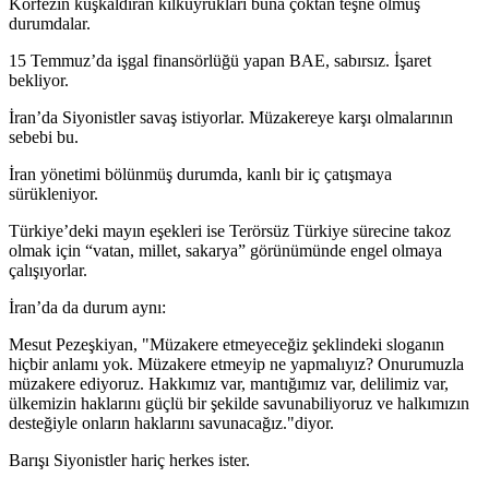
Körfezin kuşkaldıran kılkuyrukları buna çoktan teşne olmuş
durumdalar.
15 Temmuz’da işgal finansörlüğü yapan BAE, sabırsız. İşaret
bekliyor.
İran’da Siyonistler savaş istiyorlar. Müzakereye karşı olmalarının
sebebi bu.
İran yönetimi bölünmüş durumda, kanlı bir iç çatışmaya
sürükleniyor.
Türkiye’deki mayın eşekleri ise Terörsüz Türkiye sürecine takoz
olmak için “vatan, millet, sakarya” görünümünde engel olmaya
çalışıyorlar.
İran’da da durum aynı:
Mesut Pezeşkiyan, "Müzakere etmeyeceğiz şeklindeki sloganın
hiçbir anlamı yok. Müzakere etmeyip ne yapmalıyız? Onurumuzla
müzakere ediyoruz. Hakkımız var, mantığımız var, delilimiz var,
ülkemizin haklarını güçlü bir şekilde savunabiliyoruz ve halkımızın
desteğiyle onların haklarını savunacağız."diyor.
Barışı Siyonistler hariç herkes ister.