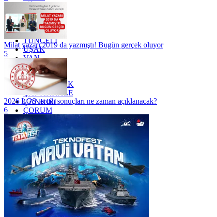
SİİRT
TEKİRDAĞ
TOKAT
TRABZON
TUNCELİ
Milat yazarı 2019 da yazmıştı! Bugün gerçek oluyor
UŞAK
5
VAN
YALOVA
YOZGAT
ZONGULDAK
ÇANAKKALE
2026 LGS tercih sonuçları ne zaman açıklanacak?
ÇANKIRI
6
ÇORUM
İSTANBUL
İZMİR
ŞANLIURFA
ŞIRNAK