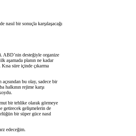
e nasıl bir sonuçla karşılaşacağı
çti. ABD’nin desteğiyle organize
ilk aşamada planın ne kadar
i. Kısa süre içinde çıkarma
açısından bu olay, sadece bir
ba halkının rejime karşı
 koydu.
omut bir tehlike olarak görmeye
ne getirecek gelişmelerin de
örlüğün bir süper güce nasıl
arz edeceğim.