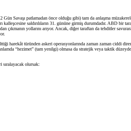
 12 Gün Savaşı patlamadan önce olduğu gibi) tam da anlaşma müzakerele
ları kalleşcesine saldırılıların 31. gününe girmiş durumdadır. ABD bir ta
dan çıkmanın yollarını arıyor. Ancak, diğer taraftan da tehditler savura
or.
tiği harekât türünden askeri operasyonlarında zaman zaman ciddi direni
anlamda “hezimet” (tam yenilgi) olmasa da stratejik veya taktik düzeyde 
i sıralayacak olursak: