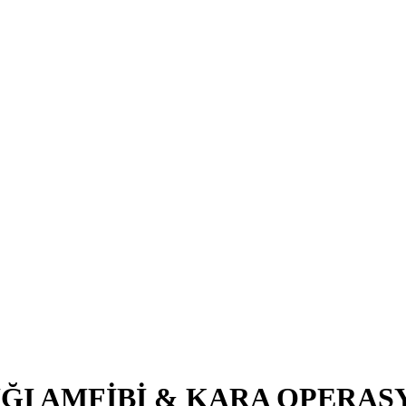
IĞI AMFİBİ & KARA OPERA