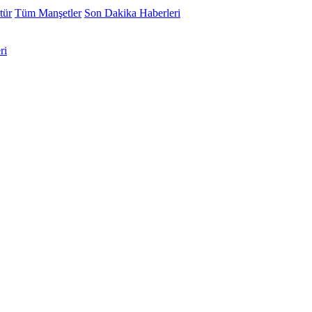
tür
Tüm Manşetler
Son Dakika Haberleri
ri