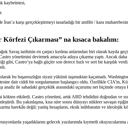
ak kaybetmesi,
r.
ran’a karşı gerçekleştirmeyi tasarladığı bir amfibi / kara muharebesind
 Körfezi Çıkarması”
na kısaca bakalım:
oğuk Savaş tarihinin en çarpıcı kırılma anlarından biri olarak kayda ge
 Castro yönetimini devirmek amacıyla adaya çıkarma yaptı. Ancak daha 
 gibi, Castro’ya bağlı güçler son derece hızlı ve sert bir karşılık verd
ndı.
rak bu başarısızlığın siyasi yükünü taşımaktan kaçamadı. Washington 
esine dair ciddi bir sorgulamanın başlangıcı oldu. Özellikle CIA’in, Kü
ı analiz ile sahadaki gerçeklik arasındaki uçurumu net biçimde ortaya
ni kökten etkiledi. Castro yönetimi, artık ABD tehdidini doğrudan ve s
inleştirdi. Bu yakınlaşma, kısa süre sonra dünyayı nükleer savaşın eşiği
arma harekâtı değil; yanlış hesapların, eksik istihbaratın ve ideolojik k
rasyonlarda yaşadıklarını gelecek yazılarımda kıymetli okuyucularıma 