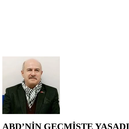
ABD’NİN GEÇMİŞTE YAŞAD