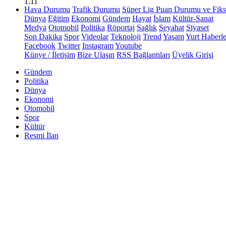
1.11
Hava Durumu
Trafik Durumu
Süper Lig Puan Durumu ve Fiks
Dünya
Eğitim
Ekonomi
Gündem
Hayat
İslam
Kültür-Sanat
Medya
Otomobil
Politika
Röportaj
Sağlık
Seyahat
Siyaset
Son Dakika
Spor
Videolar
Teknoloji
Trend
Yaşam
Yurt Haberle
Facebook
Twitter
Instagram
Youtube
Künye / İletişim
Bize Ulaşın
RSS Bağlantıları
Üyelik Girişi
Gündem
Politika
Dünya
Ekonomi
Otomobil
Spor
Kültür
Resmi İlan