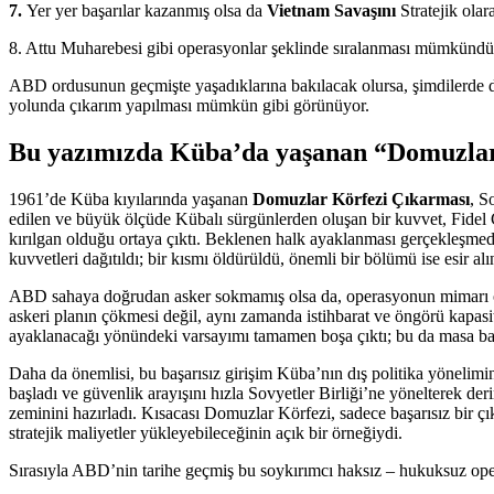
7.
Yer yer başarılar kazanmış olsa da
Vietnam Savaşını
Stratejik olar
8. Attu Muharebesi gibi operasyonlar şeklinde sıralanması mümkündü
ABD ordusunun geçmişte yaşadıklarına bakılacak olursa, şimdilerde de İ
yolunda çıkarım yapılması mümkün gibi görünüyor.
Bu yazımızda Küba’da yaşanan
“
Domuzlar
1961’de Küba kıyılarında yaşanan
Domuzlar Körfezi Çıkarması
, S
edilen ve büyük ölçüde Kübalı sürgünlerden oluşan bir kuvvet, Fidel
kırılgan olduğu ortaya çıktı. Beklenen halk ayaklanması gerçekleşmediği
kuvvetleri dağıtıldı; bir kısmı öldürüldü, önemli bir bölümü ise esir alı
ABD sahaya doğrudan asker sokmamış olsa da, operasyonun mimarı ola
askeri planın çökmesi değil, aynı zamanda istihbarat ve öngörü kapasit
ayaklanacağı yönündeki varsayımı tamamen boşa çıktı; bu da masa baş
Daha da önemlisi, bu başarısız girişim Küba’nın dış politika yönelimi
başladı ve güvenlik arayışını hızla Sovyetler Birliği’ne yönelterek der
zeminini hazırladı. Kısacası Domuzlar Körfezi, sadece başarısız bir çık
stratejik maliyetler yükleyebileceğinin açık bir örneğiydi.
Sırasıyla ABD’nin tarihe geçmiş bu soykırımcı haksız – hukuksuz ope