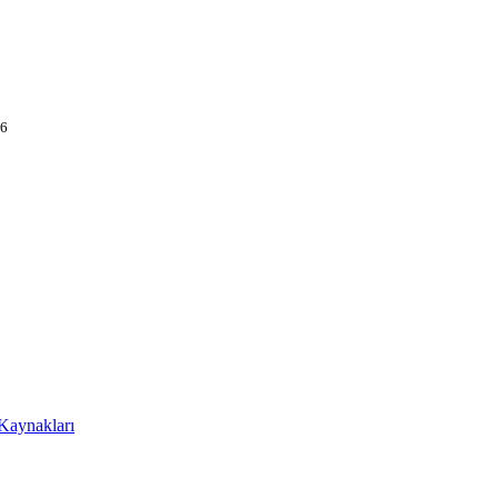
26
 Kaynakları