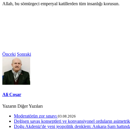
Allah, bu sömürgeci emperyal katillerden tüm insanlığı korusun.
Önceki
Sonraki
Ali Coşar
Yazarın Diğer Yazıları
Moderatörün zor sınavı
03.08.2026
Değişen savaş konseptleri ve konvansiyonel orduların asimetri
Doğu Akdeniz'de yeni jeopolitik denklem: Ankara-Şam hattınd