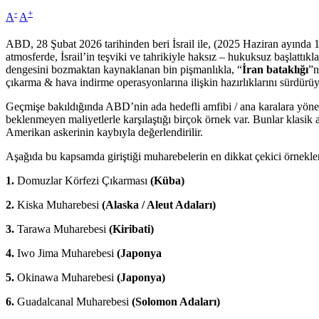
-
+
A
A
ABD, 28 Şubat 2026 tarihinden beri İsrail ile, (2025 Haziran ayında
atmosferde, İsrail’in teşviki ve tahrikiyle haksız – hukuksuz başlattık
dengesini bozmaktan kaynaklanan bin pişmanlıkla, “
İran bataklığı
”n
çıkarma & hava indirme operasyonlarına ilişkin hazırlıklarını sürdürüy
Geçmişe bakıldığında ABD’nin ada hedefli amfibi / ana karalara yönelt
beklenmeyen maliyetlerle karşılaştığı birçok örnek var. Bunlar klasik 
Amerikan askerinin kaybıyla değerlendirilir.
Aşağıda bu kapsamda giriştiği muharebelerin en dikkat çekici örnekler
1.
Domuzlar Körfezi Çıkarması
(Küba)
2.
Kiska Muharebesi
(Alaska / Aleut Adaları)
3.
Tarawa Muharebesi
(Kiribati)
4.
Iwo Jima Muharebesi
(Japonya
5.
Okinawa Muharebesi
(Japonya)
6.
Guadalcanal Muharebesi
(Solomon Adaları)