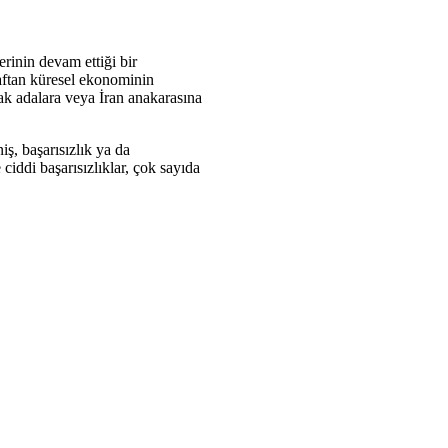
rinin devam ettiği bir
raftan küresel ekonominin
rak adalara veya İran anakarasına
ş, başarısızlık ya da
ciddi başarısızlıklar, çok sayıda