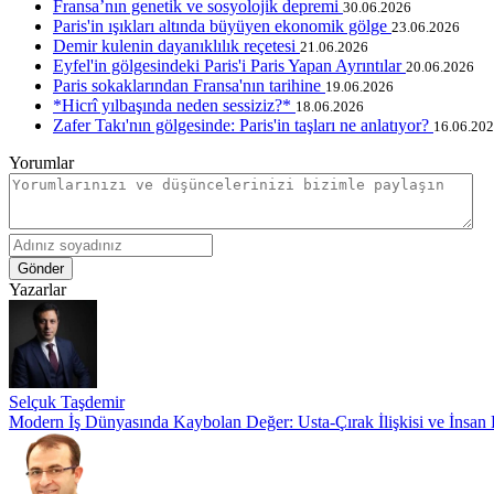
Fransa’nın genetik ve sosyolojik depremi
30.06.2026
Paris'in ışıkları altında büyüyen ekonomik gölge
23.06.2026
Demir kulenin dayanıklılık reçetesi
21.06.2026
Eyfel'in gölgesindeki Paris'i Paris Yapan Ayrıntılar
20.06.2026
Paris sokaklarından Fransa'nın tarihine
19.06.2026
*Hicrî yılbaşında neden sessiziz?*
18.06.2026
Zafer Takı'nın gölgesinde: Paris'in taşları ne anlatıyor?
16.06.20
Yorumlar
Gönder
Yazarlar
Selçuk Taşdemir
Modern İş Dünyasında Kaybolan Değer: Usta-Çırak İlişkisi ve İnsan