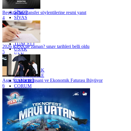
SAKARYA
SAMSUN
SİNOP
Beşiktaş'tan transfer söylentilerine resmi yanıt
SİVAS
4
SİİRT
TEKİRDAĞ
TOKAT
TRABZON
TUNCELİ
2026 KPSS ne zaman? sınav tarihleri belli oldu
UŞAK
5
VAN
YALOVA
YOZGAT
ZONGULDAK
ÇANAKKALE
Aşırı Sıcakların İnsani ve Ekonomik Faturası Büyüyor
ÇANKIRI
6
ÇORUM
İSTANBUL
İZMİR
ŞANLIURFA
ŞIRNAK