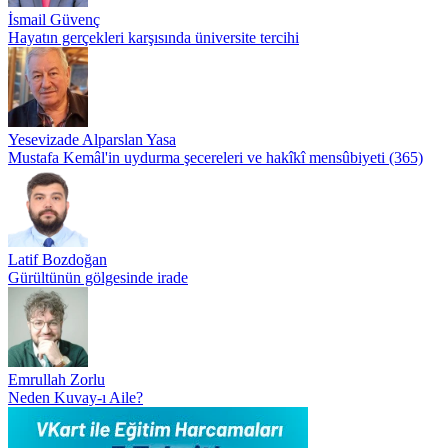
İsmail Güvenç
Hayatın gerçekleri karşısında üniversite tercihi
Yesevizade Alparslan Yasa
Mustafa Kemâl'in uydurma şecereleri ve hakîkî mensûbiyeti (365)
Latif Bozdoğan
Gürültünün gölgesinde irade
Emrullah Zorlu
Neden Kuvay-ı Aile?