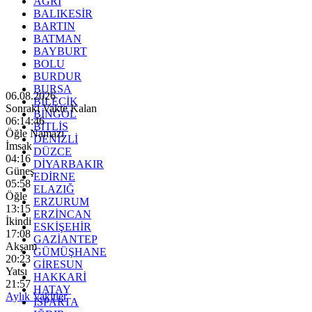
AĞRI
BALIKESİR
BARTIN
BATMAN
BAYBURT
BOLU
BURDUR
BURSA
06.08.2026
BİLECİK
Sonraki Vakte Kalan
BİNGÖL
06:14:45
BİTLİS
Öğle Namazı
DENİZLİ
İmsak
DÜZCE
04:16
DİYARBAKIR
Güneş
EDİRNE
05:58
ELAZIĞ
Öğle
ERZURUM
13:15
ERZİNCAN
İkindi
ESKİŞEHİR
17:08
GAZİANTEP
Akşam
GÜMÜŞHANE
20:23
GİRESUN
Yatsı
HAKKARİ
21:57
HATAY
Aylık Vakitler
ISPARTA