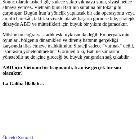
Sonuç olarak; askeri güç sadece yakıp yıkmaya yarar, siyasi netice
almaya yetmez. Vietnam bunu Batı’nın suratına bir tokat gibi
çarpmıştır. Bugün İran’a yönelik yapılacak bir ada operasyonu veya
amfibi harekâtı, taktik seviyede olarak başarılı görünse bile, stratejik
düzeyde ABD ve müttefikleri için büyük bir yıkım doğuracaktır.
Müslüman coğrafyası artık eski uykusunda değil. Emperyalizmin
oyunları, bölgenin dinamikleri ve direniş hattının gerçekliği
karşısında iflas etmeye mahkûmdur. Strateji sadece "vurmak" değil,
"sonrasını yönetebilmektir." Görünen o ki, Batı ne sonrasını
yönetebilir ne de içine gireceği bu büyük yangından sağ çıkabilir.
ABD için Vietnam bir fragmandı, İran ise gerçek bir son
olacaktır!
La Galiba İllallah…
Önceki
Sonraki