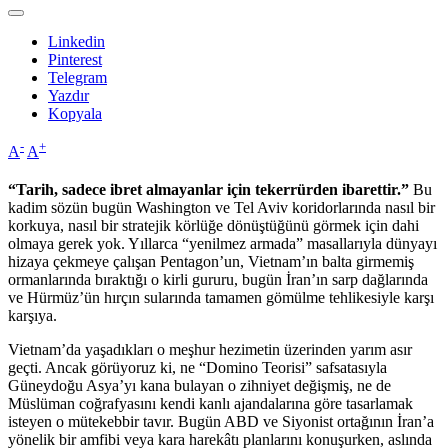
Linkedin
Pinterest
Telegram
Yazdır
Kopyala
-
+
A
A
“Tarih, sadece ibret almayanlar için tekerrürden ibarettir.”
Bu
kadim sözün bugün Washington ve Tel Aviv koridorlarında nasıl bir
korkuya, nasıl bir stratejik körlüğe dönüştüğünü görmek için dahi
olmaya gerek yok. Yıllarca “yenilmez armada” masallarıyla dünyayı
hizaya çekmeye çalışan Pentagon’un, Vietnam’ın balta girmemiş
ormanlarında bıraktığı o kirli gururu, bugün İran’ın sarp dağlarında
ve Hürmüz’ün hırçın sularında tamamen gömülme tehlikesiyle karşı
karşıya.
Vietnam’da yaşadıkları o meşhur hezimetin üzerinden yarım asır
geçti. Ancak görüyoruz ki, ne “Domino Teorisi” safsatasıyla
Güneydoğu Asya’yı kana bulayan o zihniyet değişmiş, ne de
Müslüman coğrafyasını kendi kanlı ajandalarına göre tasarlamak
isteyen o mütekebbir tavır. Bugün ABD ve Siyonist ortağının İran’a
yönelik bir amfibi veya kara harekâtı planlarını konuşurken, aslında