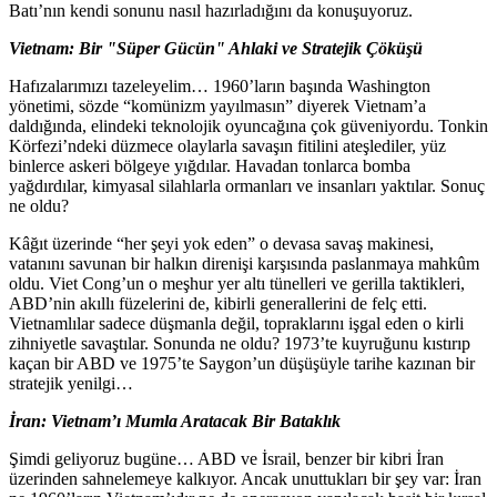
Batı’nın kendi sonunu nasıl hazırladığını da konuşuyoruz.
Vietnam: Bir "Süper Gücün" Ahlaki ve Stratejik Çöküşü
Hafızalarımızı tazeleyelim… 1960’ların başında Washington
yönetimi, sözde “komünizm yayılmasın” diyerek Vietnam’a
daldığında, elindeki teknolojik oyuncağına çok güveniyordu. Tonkin
Körfezi’ndeki düzmece olaylarla savaşın fitilini ateşlediler, yüz
binlerce askeri bölgeye yığdılar. Havadan tonlarca bomba
yağdırdılar, kimyasal silahlarla ormanları ve insanları yaktılar. Sonuç
ne oldu?
Kâğıt üzerinde “her şeyi yok eden” o devasa savaş makinesi,
vatanını savunan bir halkın direnişi karşısında paslanmaya mahkûm
oldu. Viet Cong’un o meşhur yer altı tünelleri ve gerilla taktikleri,
ABD’nin akıllı füzelerini de, kibirli generallerini de felç etti.
Vietnamlılar sadece düşmanla değil, topraklarını işgal eden o kirli
zihniyetle savaştılar. Sonunda ne oldu? 1973’te kuyruğunu kıstırıp
kaçan bir ABD ve 1975’te Saygon’un düşüşüyle tarihe kazınan bir
stratejik yenilgi…
İran: Vietnam’ı Mumla Aratacak Bir Bataklık
Şimdi geliyoruz bugüne… ABD ve İsrail, benzer bir kibri İran
üzerinden sahnelemeye kalkıyor. Ancak unuttukları bir şey var: İran