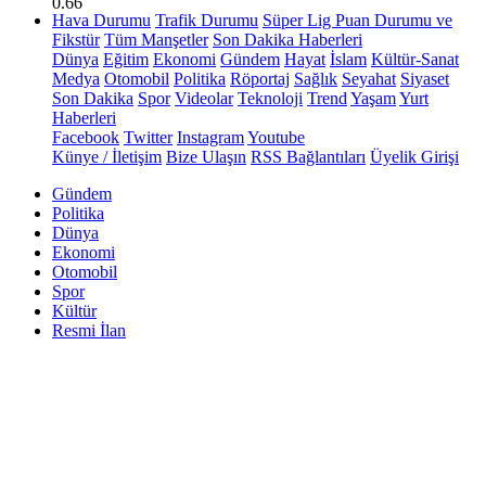
0.66
Hava Durumu
Trafik Durumu
Süper Lig Puan Durumu ve
Fikstür
Tüm Manşetler
Son Dakika Haberleri
Dünya
Eğitim
Ekonomi
Gündem
Hayat
İslam
Kültür-Sanat
Medya
Otomobil
Politika
Röportaj
Sağlık
Seyahat
Siyaset
Son Dakika
Spor
Videolar
Teknoloji
Trend
Yaşam
Yurt
Haberleri
Facebook
Twitter
Instagram
Youtube
Künye / İletişim
Bize Ulaşın
RSS Bağlantıları
Üyelik Girişi
Gündem
Politika
Dünya
Ekonomi
Otomobil
Spor
Kültür
Resmi İlan