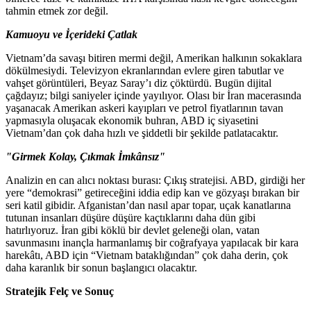
tahmin etmek zor değil.
Kamuoyu ve İçerideki Çatlak
Vietnam’da savaşı bitiren mermi değil, Amerikan halkının sokaklara
dökülmesiydi. Televizyon ekranlarından evlere giren tabutlar ve
vahşet görüntüleri, Beyaz Saray’ı diz çöktürdü. Bugün dijital
çağdayız; bilgi saniyeler içinde yayılıyor. Olası bir İran macerasında
yaşanacak Amerikan askeri kayıpları ve petrol fiyatlarının tavan
yapmasıyla oluşacak ekonomik buhran, ABD iç siyasetini
Vietnam’dan çok daha hızlı ve şiddetli bir şekilde patlatacaktır.
"Girmek Kolay, Çıkmak İmkânsız"
Analizin en can alıcı noktası burası: Çıkış stratejisi. ABD, girdiği her
yere “demokrasi” getireceğini iddia edip kan ve gözyaşı bırakan bir
seri katil gibidir. Afganistan’dan nasıl apar topar, uçak kanatlarına
tutunan insanları düşüre düşüre kaçtıklarını daha dün gibi
hatırlıyoruz. İran gibi köklü bir devlet geleneği olan, vatan
savunmasını inançla harmanlamış bir coğrafyaya yapılacak bir kara
harekâtı, ABD için “Vietnam bataklığından” çok daha derin, çok
daha karanlık bir sonun başlangıcı olacaktır.
Stratejik Felç ve Sonuç