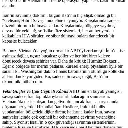
ne 1960’ların Vietnam’ıdır ne de operasyon yapılacak basit bir kırsal
alandır.
İran’ın savunma doktrini, bugün Batı’nın hiç alışık olmadığı bir
“Gelişmiş Hibrit Savaş” modeline dayanıyor. Karşılarında sadece
düzenli bir ordu bulmayacaklar. Karşılarında, bölgeye yayılmış
devasa bir vekil ağ, sofistike füze sistemleri, her an her yerden
kalkabilen İHA sürüleri ve siber dünyayı onlara dar edecek bir
kapasite bulacaklar.
Bakınız, Vietnam’da yoğun ormanlar ABD’yi zorlamıştı. İran’da ise
aşılmaz dağlar, uçsuz buçaksız çöller ve her biri birer kaleye
dönüşecek devasa şehirler var. Daha da kritiği; Hürmüz Boğazı…
Eğer o bölgede bir mermi patlarsa, küresel enerji piyasaları öyle bir
sarsılır ki, Washington’daki o finans baronlarının oturduğu koltuklar
altlarından kayar gider. Bu, sadece bir savaş değil, Batı’nın
ekonomik intiharı olur.
Vekil Güçler ve Çok Cepheli Kâbus
ABD’nin en büyük yanılgısı,
savaşı sadece İran topraklarıyla sınırlı kalacağını sanmasıdır.
Vietnam’da destek dışarıdan geliyordu; ancak İran senaryosunda
düşman her yerde! Hizbullah’tan Husilere, Irak’taki milis
yapılarından bölgedeki diğer direnç hatlarına kadar İran, savaşı
saniyeler içinde çok cepheli bir cehenneme çevirme yeteneğine
sahip. Siyonist İsrail’in o çok güvendiği savunma sistemlerinin,
binlerce füze ve kamikaze İHA karşısında nasıl kevgire döneceğini