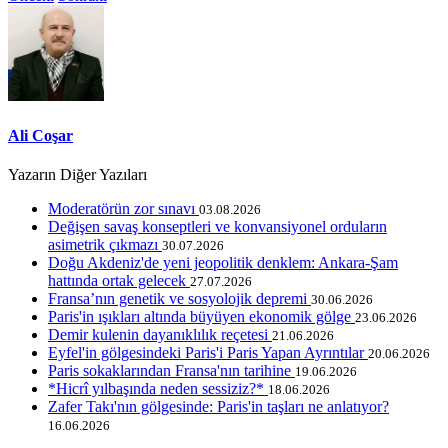
Ali Coşar
Yazarın Diğer Yazıları
Moderatörün zor sınavı
03.08.2026
Değişen savaş konseptleri ve konvansiyonel orduların
asimetrik çıkmazı
30.07.2026
Doğu Akdeniz'de yeni jeopolitik denklem: Ankara-Şam
hattında ortak gelecek
27.07.2026
Fransa’nın genetik ve sosyolojik depremi
30.06.2026
Paris'in ışıkları altında büyüyen ekonomik gölge
23.06.2026
Demir kulenin dayanıklılık reçetesi
21.06.2026
Eyfel'in gölgesindeki Paris'i Paris Yapan Ayrıntılar
20.06.2026
Paris sokaklarından Fransa'nın tarihine
19.06.2026
*Hicrî yılbaşında neden sessiziz?*
18.06.2026
Zafer Takı'nın gölgesinde: Paris'in taşları ne anlatıyor?
16.06.2026