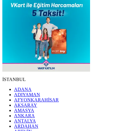
İSTANBUL
ADANA
ADIYAMAN
AFYONKARAHİSAR
AKSARAY
AMASYA
ANKARA
ANTALYA
ARDAHAN