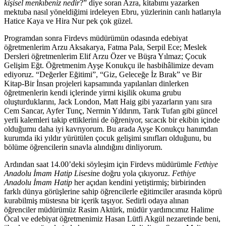
kişisel menkıbeniz nedir
?” diye soran Azra, kitabımı yazarken
mektuba nasıl yöneldiğimi irdeleyen Ebru, yüzlerinin canlı hatlarıyla
Hatice Kaya ve Hira Nur pek çok güzel.
Programdan sonra Firdevs müdürümün odasında edebiyat
öğretmenlerim Arzu Aksakarya, Fatma Pala, Serpil Ece; Meslek
Dersleri öğretmenlerim Elif Arzu Özer ve Büşra Yılmaz; Çocuk
Gelişim Eğt. Öğretmenim Ayşe Konukçu ile hasbihâlimize devam
ediyoruz. “Değerler Eğitimi”, “Giz, Geleceğe İz Bırak” ve Bir
Kitap-Bir İnsan projeleri kapsamında yapılanları dinlerken
öğretmenlerin kendi içlerinde yirmi kişilik okuma grubu
oluşturduklarını, Jack London, Matt Haig gibi yazarların yanı sıra
Cem Sancar, Ayfer Tunç, Nermin Yıldırım, Tarık Tufan gibi güncel
yerli kalemleri takip ettiklerini de öğreniyor, sıcacık bir ekibin içinde
olduğumu daha iyi kavrıyorum. Bu arada Ayşe Konukçu hanımdan
kurumda iki yıldır yürütülen çocuk gelişimi sınıfları olduğunu, bu
bölüme öğrencilerin sınavla alındığını dinliyorum.
Ardından saat 14.00’deki söyleşim için Firdevs müdürümle
Fethiye
Anadolu İmam Hatip Lisesi
ne doğru yola çıkıyoruz.
Fethiye
Anadolu İmam Hatip
her açıdan kendini yetiştirmiş; birbirinden
farklı dünya görüşlerine sahip öğrencilerle eğitimciler arasında köprü
kurabilmiş müstesna bir içerik taşıyor. Sedirli odaya alınan
öğrenciler müdürümüz Rasim Aktürk, müdür yardımcımız Halime
Öcal ve edebiyat öğretmenimiz Hasan Lütfi Akgül nezaretinde beni,