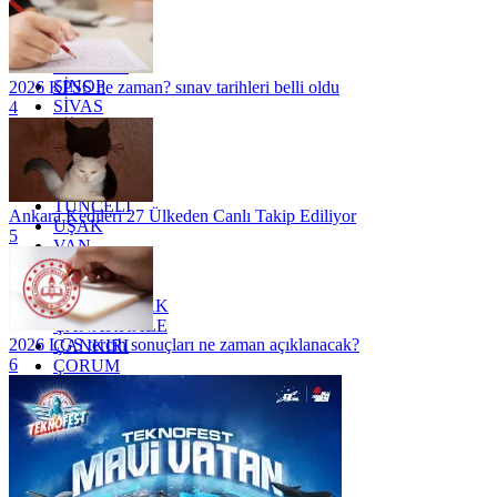
OSMANİYE
RİZE
SAKARYA
SAMSUN
SİNOP
2026 KPSS ne zaman? sınav tarihleri belli oldu
SİVAS
4
SİİRT
TEKİRDAĞ
TOKAT
TRABZON
TUNCELİ
Ankara Kedileri 27 Ülkeden Canlı Takip Ediliyor
UŞAK
5
VAN
YALOVA
YOZGAT
ZONGULDAK
ÇANAKKALE
2026 LGS tercih sonuçları ne zaman açıklanacak?
ÇANKIRI
6
ÇORUM
İSTANBUL
İZMİR
ŞANLIURFA
ŞIRNAK