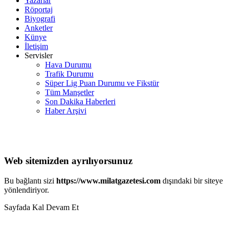
Yazarlar
Röportaj
Biyografi
Anketler
Künye
İletişim
Servisler
Hava Durumu
Trafik Durumu
Süper Lig Puan Durumu ve Fikstür
Tüm Manşetler
Son Dakika Haberleri
Haber Arşivi
Web sitemizden ayrılıyorsunuz
Bu bağlantı sizi
https://www.milatgazetesi.com
dışındaki bir siteye
yönlendiriyor.
Sayfada Kal
Devam Et