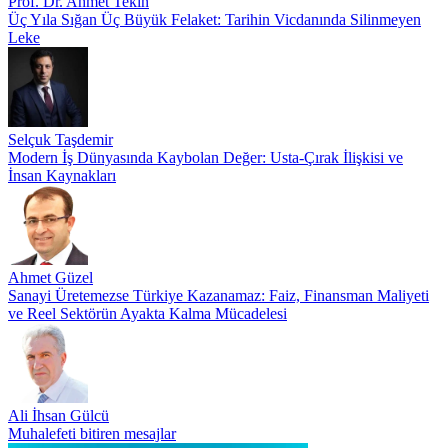
Prof. Dr. Ahmet Tekin
Üç Yıla Sığan Üç Büyük Felaket: Tarihin Vicdanında Silinmeyen
Leke
Selçuk Taşdemir
Modern İş Dünyasında Kaybolan Değer: Usta-Çırak İlişkisi ve
İnsan Kaynakları
Ahmet Güzel
Sanayi Üretemezse Türkiye Kazanamaz: Faiz, Finansman Maliyeti
ve Reel Sektörün Ayakta Kalma Mücadelesi
Ali İhsan Gülcü
Muhalefeti bitiren mesajlar