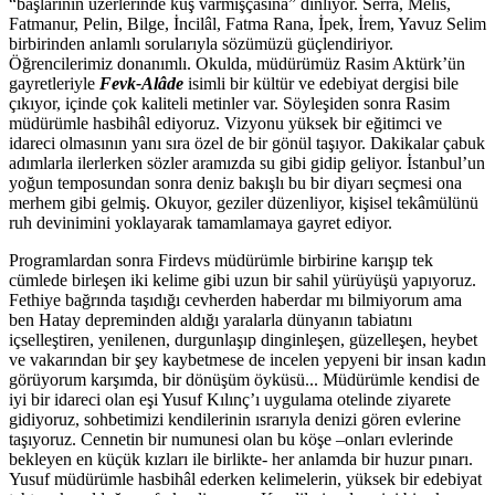
“başlarının üzerlerinde kuş varmışçasına” dinliyor. Serra, Melis,
Fatmanur, Pelin, Bilge, İncilâl, Fatma Rana, İpek, İrem, Yavuz Selim
birbirinden anlamlı sorularıyla sözümüzü güçlendiriyor.
Öğrencilerimiz donanımlı. Okulda, müdürümüz Rasim Aktürk’ün
gayretleriyle
Fevk-Alâde
isimli bir kültür ve edebiyat dergisi bile
çıkıyor, içinde çok kaliteli metinler var. Söyleşiden sonra Rasim
müdürümle hasbihâl ediyoruz. Vizyonu yüksek bir eğitimci ve
idareci olmasının yanı sıra özel de bir gönül taşıyor. Dakikalar çabuk
adımlarla ilerlerken sözler aramızda su gibi gidip geliyor. İstanbul’un
yoğun temposundan sonra deniz bakışlı bu bir diyarı seçmesi ona
merhem gibi gelmiş. Okuyor, geziler düzenliyor, kişisel tekâmülünü
ruh devinimini yoklayarak tamamlamaya gayret ediyor.
Programlardan sonra Firdevs müdürümle birbirine karışıp tek
cümlede birleşen iki kelime gibi uzun bir sahil yürüyüşü yapıyoruz.
Fethiye bağrında taşıdığı cevherden haberdar mı bilmiyorum ama
ben Hatay depreminden aldığı yaralarla dünyanın tabiatını
içselleştiren, yenilenen, durgunlaşıp dinginleşen, güzelleşen, heybet
ve vakarından bir şey kaybetmese de incelen yepyeni bir insan kadın
görüyorum karşımda, bir dönüşüm öyküsü... Müdürümle kendisi de
iyi bir idareci olan eşi Yusuf Kılınç’ı uygulama otelinde ziyarete
gidiyoruz, sohbetimizi kendilerinin ısrarıyla denizi gören evlerine
taşıyoruz. Cennetin bir numunesi olan bu köşe –onları evlerinde
bekleyen en küçük kızları ile birlikte- her anlamda bir huzur pınarı.
Yusuf müdürümle hasbihâl ederken kelimelerin, yüksek bir edebiyat