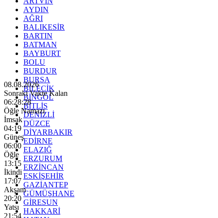
ARTVİN
AYDIN
AĞRI
BALIKESİR
BARTIN
BATMAN
BAYBURT
BOLU
BURDUR
BURSA
08.08.2026
BİLECİK
Sonraki Vakte Kalan
BİNGÖL
06:28:27
BİTLİS
Öğle Namazı
DENİZLİ
İmsak
DÜZCE
04:19
DİYARBAKIR
Güneş
EDİRNE
06:00
ELAZIĞ
Öğle
ERZURUM
13:15
ERZİNCAN
İkindi
ESKİŞEHİR
17:07
GAZİANTEP
Akşam
GÜMÜŞHANE
20:20
GİRESUN
Yatsı
HAKKARİ
21:54