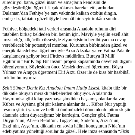
süredir yol bana, güzel insan ve amaçların kendisini de
güzelleştirdiğini öğretti. Uçak rötarsız hareket etti, ardından
Dalaman’dan Fethiye’ye tam vaktinde kalkan otobüs dingin,
endişesiz, tabiatın güzelliğiyle hemhâl bir seyir imkânı sundu.
Fethiye, bölgedeki tatil yerleri arasında Anadolu ruhunu diri
tutabilen birkaç beldeden biri benim için. Maviyle yeşilin ezelî ahit
imzaladığı, küçücük cüssesiyle ziyaretçisinin her ihtiyacına cevap
verebilecek bir potansiyel membaı. Kurumun birbirinden güzel ve
enerjik iki edebiyat öğretmeniyle Arzu Aksakarya ve Fatma Pala ile
karşılamaya geliyor beni Firdevs müdürüm. Buraya İl Millî
Eğitim’in “Bir Kitap-Bir İnsan” projesi kapsamında davet edildiğimi
öğreniyorum. Söyleşiden önce Meslek dersleri öğretmeni Büşra
Yılmaz ve Arapça öğretmeni Elif Arzu Özer ile de kısa bir hasbihâl
imkânı buluyoruz.
Şehit Sümer Deniz Kız Anadolu İmam Hatip Lisesi
,
kitabı titiz bir
dikkatle okuyan meraklı talebelerden oluşuyor. Aralarında
Hayrunnisa gibi kitap yazmaya şimdiden başlamış olanlar da var,
Kübra ve Aysima gibi şiir kaleme alanlar da… Kübra Nur yaptığı
resmin şiirini yazan ve belli ki önümüzdeki dönemlerde pitoresk şiir
alanında adını duyacağımız bir kardeşim. Gençler gibi, Fatma
Duygu’nun, Ahsen Betül’ün, Tuğçe’nin, Sude’nin, Arzu’nun,
Ezgi’nin, Ayşe’nin, dikkatin en soylu hâlini konuşturan Nida’nın
edebiyatıma yönelttiği sorular da güzel. Hele imza esnasında “
Sizin