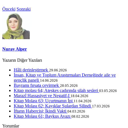
Önceki
Sonraki
Nuray Alper
Yazarın Diğer Yazıları
Hâli derinleştirmek
29.06.2026
İnsan, Kitap ve Toplum Araştırmaları Derneğinde aile ve
gençlik paneli
14.06.2026
Bayramı fırsata çevirmek
28.05.2026
Kitap molası 64; Ateşkes çadırında silah sesleri
03.05.2026
Marazî Hassasiyet ve Negatif-I
18.04.2026
Kitap Molası 63; Uçurtmanın İpi
11.04.2026
Kitap Molası 62; Kayıklar Sulardan Silindi
17.03.2026
İftarın Habercisi; İkindi Vakti
04.03.2026
Kitap Molası 61; Baykuş Avazı
08.02.2026
Yorumlar