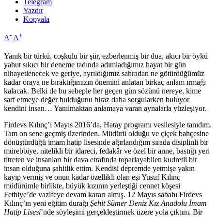
Telegram
Yazdır
Kopyala
-
+
A
A
Yanık bir türkü, coşkulu bir şiir, ezberlenmiş bir dua, akıcı bir öykü
yahut sıkıcı bir deneme tadında adımladığımız hayat bir gün
nihayetlenecek ve geriye, ayrıldığımız sahradan ne götürdüğümüz
kadar oraya ne bıraktığımızın önemini anlatan birkaç anlam ırmağı
kalacak. Belki de bu sebeple her geçen gün sözünü nereye, kime
sarf etmeye değer bulduğunu biraz daha sorgularken buluyor
kendini insan… Yanılmaktan anlamaya varan aynalarla yüzleşiyor.
Firdevs Kılınç’ı Mayıs 2016’da, Hatay programı vesilesiyle tanıdım.
Tam on sene geçmiş üzerinden. Müdürü olduğu ve çiçek bahçesine
dönüştürdüğü imam hatip lisesinde ağırlandığım sırada disiplinli bir
mürebbiye, nitelikli bir idareci, fedakâr ve özel bir anne, bastığı yeri
titreten ve insanları bir dava etrafında toparlayabilen kudretli bir
insan olduğuna şahitlik ettim. Kendisi depremde yetmişe yakın
kayıp vermiş ve onun kadar özellikli olan eşi Yusuf Kılınç
müdürümle birlikte, büyük kızının yerleştiği cennet köşesi
Fethiye’de vazifeye devam kararı almış. 12 Mayıs sabahı Firdevs
Kılınç’ın yeni eğitim durağı
Şehit Sümer Deniz Kız Anadolu İmam
Hatip Lisesi
’nde söyleşimi gerçekleştirmek üzere yola çıktım. Bir