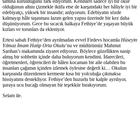
tahtına kurulduğunu fark ediyorum. Kendileri sadece iyi bir okur
olduğunun altını çizmekle iktifa etse de karşımdaki her hâliyle iyi bir
edebiyatçı, yüksek bir insandır; anlıyorum. Edebiyatın sözde
kalmayıp hâle taşınması lazım gelen yapısı üzerinde bir kez daha
düşünüyorum. Gece bu sıcacık halkaya Fethiye’de yaşayan büyük
kızları ve torunları da ekleniyor.
Ertesi sabah Fethiye’den ayrılmadan evvel Firdevs hocamla
Hüseyin
Yılmaz İmam Hatip Orta Okulu
’nu ve müdürümüz Mahmut
Sarıhan’ı makamında ziyaret ediyoruz. Böylece güzellikten nasip
almış bir sohbetin içinde daha buluyorum kendimi. İdarecileri,
öğretmenleri, öğrencileri ile hâlen kocaman bir aile olabilen bu
insanları çağımın içinden izlemek öylesine değerli ki… Okulun
karşısında düzenlenen kermeste kısa bir yolculuğa çıkmaksa
hissiyatımı destekliyor. Fethiye’den huzurlu bir kalple ayrılıyor,
şuraya ucu bucağı olmayan bir teşekkür bırakıyorum.
Selam ile.