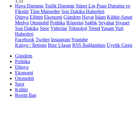
1.11
Hava Durumu
Trafik Durumu
Süper Lig Puan Durumu ve
Fikstür
Tüm Manşetler
Son Dakika Haberleri
Dünya
Eğitim
Ekonomi
Gündem
Hayat
İslam
Kültür-Sanat
Medya
Otomobil
Politika
Röportaj
Sağlık
Seyahat
Siyaset
Son Dakika
Spor
Videolar
Teknoloji
Trend
Yaşam
Yurt
Haberleri
Facebook
Twitter
Instagram
Youtube
Künye / İletişim
Bize Ulaşın
RSS Bağlantıları
Üyelik Girişi
Gündem
Politika
Dünya
Ekonomi
Otomobil
Spor
Kültür
Resmi İlan