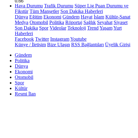
0.66
Hava Durumu
Trafik Durumu
Süper Lig Puan Durumu ve
Fikstür
Tüm Manşetler
Son Dakika Haberleri
Dünya
Eğitim
Ekonomi
Gündem
Hayat
İslam
Kültür-Sanat
Medya
Otomobil
Politika
Röportaj
Sağlık
Seyahat
Siyaset
Son Dakika
Spor
Videolar
Teknoloji
Trend
Yaşam
Yurt
Haberleri
Facebook
Twitter
Instagram
Youtube
Künye / İletişim
Bize Ulaşın
RSS Bağlantıları
Üyelik Girişi
Gündem
Politika
Dünya
Ekonomi
Otomobil
Spor
Kültür
Resmi İlan