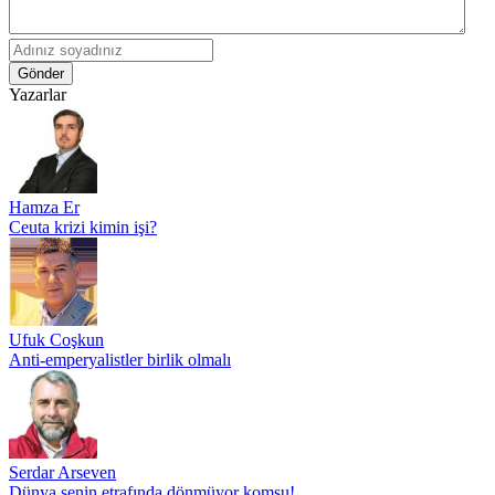
Gönder
Yazarlar
Hamza Er
Ceuta krizi kimin işi?
Ufuk Coşkun
Anti-emperyalistler birlik olmalı
Serdar Arseven
Dünya senin etrafında dönmüyor komşu!