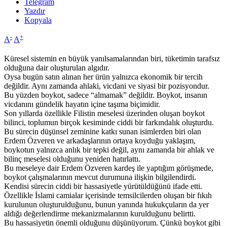
Telegram
Yazdır
Kopyala
-
+
A
A
Küresel sistemin en büyük yanılsamalarından biri, tüketimin tarafsız
olduğuna dair oluşturulan algıdır.
Oysa bugün satın alınan her ürün yalnızca ekonomik bir tercih
değildir. Aynı zamanda ahlaki, vicdani ve siyasi bir pozisyondur.
Bu yüzden boykot, sadece “almamak” değildir. Boykot, insanın
vicdanını gündelik hayatın içine taşıma biçimidir.
Son yıllarda özellikle Filistin meselesi üzerinden oluşan boykot
bilinci, toplumun birçok kesiminde ciddi bir farkındalık oluşturdu.
Bu sürecin düşünsel zeminine katkı sunan isimlerden biri olan
Erdem Özveren ve arkadaşlarının ortaya koyduğu yaklaşım,
boykotun yalnızca anlık bir tepki değil, aynı zamanda bir ahlak ve
bilinç meselesi olduğunu yeniden hatırlattı.
Bu meseleye dair Erdem Özveren kardeş ile yaptığım görüşmede,
boykot çalışmalarının mevcut durumuna ilişkin bilgilendirdi.
Kendisi sürecin ciddi bir hassasiyetle yürütüldüğünü ifade etti.
Özellikle İslami camialar içerisinde temsilcilerden oluşan bir fıkıh
kurulunun oluşturulduğunu, bunun yanında hukukçuların da yer
aldığı değerlendirme mekanizmalarının kurulduğunu belirtti.
Bu hassasiyetin önemli olduğunu düşünüyorum. Çünkü boykot gibi