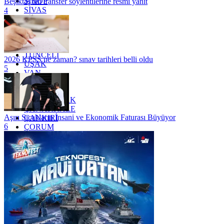
SİNOP
Beşiktaş'tan transfer söylentilerine resmi yanıt
SİVAS
4
SİİRT
TEKİRDAĞ
TOKAT
TRABZON
TUNCELİ
2026 KPSS ne zaman? sınav tarihleri belli oldu
UŞAK
5
VAN
YALOVA
YOZGAT
ZONGULDAK
ÇANAKKALE
Aşırı Sıcakların İnsani ve Ekonomik Faturası Büyüyor
ÇANKIRI
6
ÇORUM
İSTANBUL
İZMİR
ŞANLIURFA
ŞIRNAK