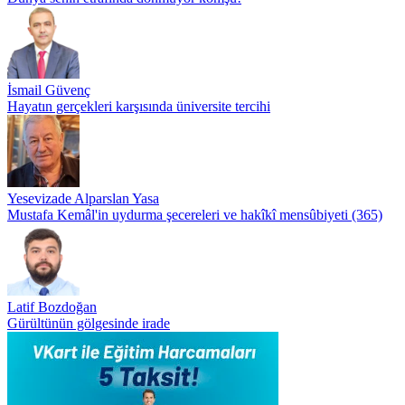
İsmail Güvenç
Hayatın gerçekleri karşısında üniversite tercihi
Yesevizade Alparslan Yasa
Mustafa Kemâl'in uydurma şecereleri ve hakîkî mensûbiyeti (365)
Latif Bozdoğan
Gürültünün gölgesinde irade