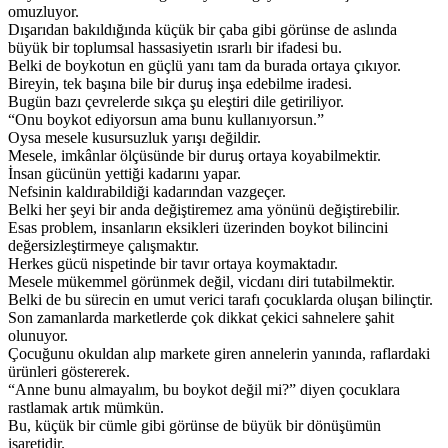
omuzluyor.
Dışarıdan bakıldığında küçük bir çaba gibi görünse de aslında
büyük bir toplumsal hassasiyetin ısrarlı bir ifadesi bu.
Belki de boykotun en güçlü yanı tam da burada ortaya çıkıyor.
Bireyin, tek başına bile bir duruş inşa edebilme iradesi.
Bugün bazı çevrelerde sıkça şu eleştiri dile getiriliyor.
“Onu boykot ediyorsun ama bunu kullanıyorsun.”
Oysa mesele kusursuzluk yarışı değildir.
Mesele, imkânlar ölçüsünde bir duruş ortaya koyabilmektir.
İnsan gücünün yettiği kadarını yapar.
Nefsinin kaldırabildiği kadarından vazgeçer.
Belki her şeyi bir anda değiştiremez ama yönünü değiştirebilir.
Esas problem, insanların eksikleri üzerinden boykot bilincini
değersizleştirmeye çalışmaktır.
Herkes gücü nispetinde bir tavır ortaya koymaktadır.
Mesele mükemmel görünmek değil, vicdanı diri tutabilmektir.
Belki de bu sürecin en umut verici tarafı çocuklarda oluşan bilinçtir.
Son zamanlarda marketlerde çok dikkat çekici sahnelere şahit
olunuyor.
Çocuğunu okuldan alıp markete giren annelerin yanında, raflardaki
ürünleri göstererek.
“Anne bunu almayalım, bu boykot değil mi?” diyen çocuklara
rastlamak artık mümkün.
Bu, küçük bir cümle gibi görünse de büyük bir dönüşümün
işaretidir.