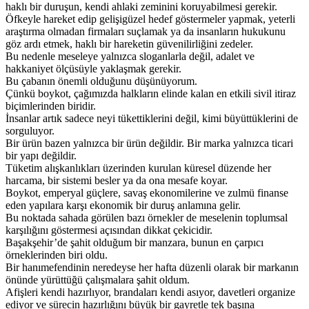
haklı bir duruşun, kendi ahlaki zeminini koruyabilmesi gerekir.
Öfkeyle hareket edip gelişigüzel hedef göstermeler yapmak, yeterli
araştırma olmadan firmaları suçlamak ya da insanların hukukunu
göz ardı etmek, haklı bir hareketin güvenilirliğini zedeler.
Bu nedenle meseleye yalnızca sloganlarla değil, adalet ve
hakkaniyet ölçüsüyle yaklaşmak gerekir.
Bu çabanın önemli olduğunu düşünüyorum.
Çünkü boykot, çağımızda halkların elinde kalan en etkili sivil itiraz
biçimlerinden biridir.
İnsanlar artık sadece neyi tükettiklerini değil, kimi büyüttüklerini de
sorguluyor.
Bir ürün bazen yalnızca bir ürün değildir. Bir marka yalnızca ticari
bir yapı değildir.
Tüketim alışkanlıkları üzerinden kurulan küresel düzende her
harcama, bir sistemi besler ya da ona mesafe koyar.
Boykot, emperyal güçlere, savaş ekonomilerine ve zulmü finanse
eden yapılara karşı ekonomik bir duruş anlamına gelir.
Bu noktada sahada görülen bazı örnekler de meselenin toplumsal
karşılığını göstermesi açısından dikkat çekicidir.
Başakşehir’de şahit olduğum bir manzara, bunun en çarpıcı
örneklerinden biri oldu.
Bir hanımefendinin neredeyse her hafta düzenli olarak bir markanın
önünde yürüttüğü çalışmalara şahit oldum.
Afişleri kendi hazırlıyor, brandaları kendi asıyor, davetleri organize
ediyor ve sürecin hazırlığını büyük bir gayretle tek başına