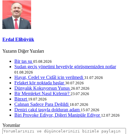
Erdal Elibüyük
Yazarın Diğer Yazıları
Bir tas su
05.08.2026
Sudan geçiş yönetimi heyetiyle görüşmemizden notlar
01.08.2026
Hayat, Cedel ve Cidâl için verilmedi
31.07.2026
Felaket kör noktada başlar
30.07.2026
Dünyalık Kokuyorsun Yunus
26.07.2026
Bir Memleket Nasıl Kirlenir?
23.07.2026
Binxet
19.07.2026
Çalınan Sadece Para Değildi
18.07.2026
Denizi çakıl taşıyla dolduran adam
15.07.2026
Biri Provoke Ediyor, Diğeri Manipüle Ediyor
12.07.2026
Yorumlar