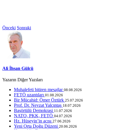
Önceki
Sonraki
Ali İhsan Gülcü
Yazarın Diğer Yazıları
Muhalefeti bitiren mesajlar
08.08.2026
FETÖ uzantıları
01.08.2026
Bir Mücahid: Ömer Öztürk
25.07.2026
Prof. Dr. Nevzat Yalçıntaş
18.07.2026
Başörtülü Demokrasi
11.07.2026
NATO, PKK, FETÖ
04.07.2026
Hz. Hüseyin’in acısı
27.06.2026
Yeni Orta Doğu Düzeni
20.06.2026