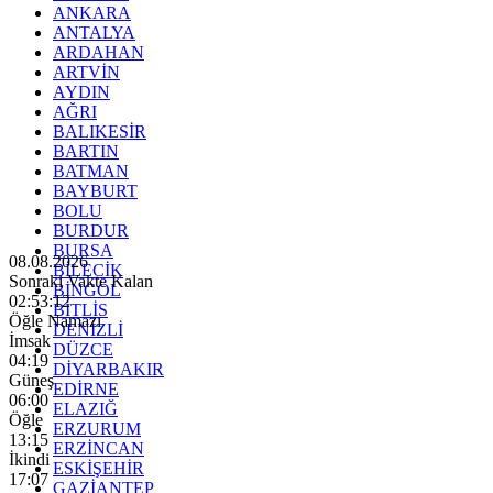
ANKARA
ANTALYA
ARDAHAN
ARTVİN
AYDIN
AĞRI
BALIKESİR
BARTIN
BATMAN
BAYBURT
BOLU
BURDUR
BURSA
08.08.2026
BİLECİK
Sonraki Vakte Kalan
BİNGÖL
02:53:11
BİTLİS
Öğle Namazı
DENİZLİ
İmsak
DÜZCE
04:19
DİYARBAKIR
Güneş
EDİRNE
06:00
ELAZIĞ
Öğle
ERZURUM
13:15
ERZİNCAN
İkindi
ESKİŞEHİR
17:07
GAZİANTEP