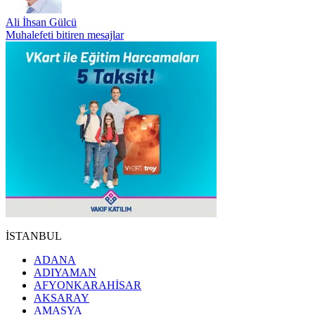
Ali İhsan Gülcü
Muhalefeti bitiren mesajlar
İSTANBUL
ADANA
ADIYAMAN
AFYONKARAHİSAR
AKSARAY
AMASYA