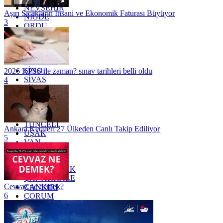
NEVŞEHİR
Aşırı Sıcakların İnsani ve Ekonomik Faturası Büyüyor
NİĞDE
3
ORDU
OSMANİYE
RİZE
SAKARYA
SAMSUN
SİNOP
2026 KPSS ne zaman? sınav tarihleri belli oldu
SİVAS
4
SİİRT
TEKİRDAĞ
TOKAT
TRABZON
TUNCELİ
Ankara Kedileri 27 Ülkeden Canlı Takip Ediliyor
UŞAK
5
VAN
YALOVA
YOZGAT
ZONGULDAK
ÇANAKKALE
Cevvaz ne demek?
ÇANKIRI
6
ÇORUM
İSTANBUL
İZMİR
ŞANLIURFA