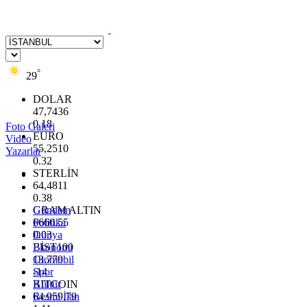
°
29
DOLAR
47,7436
0.18
Foto Galeri
EURO
Video
55,2510
Yazarlar
0.32
STERLİN
64,4811
0.38
GRAM ALTIN
Gündem
6660.55
Politika
0.03
Dünya
BİST100
Ekonomi
13.779
Otomobil
-14
Spor
BITCOIN
Kültür
64.959,79
Resmi İlan