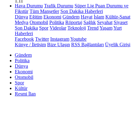
1.11
Hava Durumu
Trafik Durumu
Süper Lig Puan Durumu ve
Fikstür
Tüm Manşetler
Son Dakika Haberleri
Dünya
Eğitim
Ekonomi
Gündem
Hayat
İslam
Kültür-Sanat
Medya
Otomobil
Politika
Röportaj
Sağlık
Seyahat
Siyaset
Son Dakika
Spor
Videolar
Teknoloji
Trend
Yaşam
Yurt
Haberleri
Facebook
Twitter
Instagram
Youtube
Künye / İletişim
Bize Ulaşın
RSS Bağlantıları
Üyelik Girişi
Gündem
Politika
Dünya
Ekonomi
Otomobil
Spor
Kültür
Resmi İlan