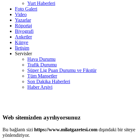
Yurt Haberleri
Foto Galeri
Video
Yazarlar
Röportaj
Biyografi
Anketler
Künye
İletişim
Servisler
Hava Durumu
Trafik Durumu
Süper Lig Puan Durumu ve Fikstür
Tüm Manşetler
Son Dakika Haberleri
Haber Arşivi
Web sitemizden ayrılıyorsunuz
Bu bağlantı sizi
https://www.milatgazetesi.com
dışındaki bir siteye
yönlendiriyor.