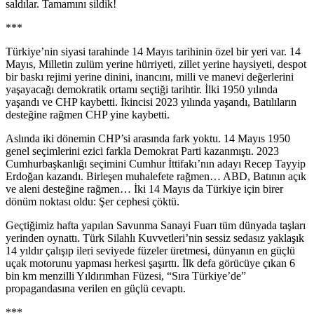
saldılar. Tamamını sildik!
***
Türkiye’nin siyasi tarahinde 14 Mayıs tarihinin özel bir yeri var. 14
Mayıs, Milletin zulüm yerine hürriyeti, zillet yerine haysiyeti, despot
bir baskı rejimi yerine dinini, inancını, milli ve manevi değerlerini
yaşayacağı demokratik ortamı seçtiği tarihtir. İlki 1950 yılında
yaşandı ve CHP kaybetti. İkincisi 2023 yılında yaşandı, Batılıların
desteğine rağmen CHP yine kaybetti.
Aslında iki dönemin CHP’si arasında fark yoktu. 14 Mayıs 1950
genel seçimlerini ezici farkla Demokrat Parti kazanmıştı. 2023
Cumhurbaşkanlığı seçimini Cumhur İttifakı’nın adayı Recep Tayyip
Erdoğan kazandı. Birleşen muhalefete rağmen… ABD, Batının açık
ve aleni desteğine rağmen… İki 14 Mayıs da Türkiye için birer
dönüm noktası oldu: Şer cephesi çöktü.
Geçtiğimiz hafta yapılan Savunma Sanayi Fuarı tüm dünyada taşları
yerinden oynattı. Türk Silahlı Kuvvetleri’nin sessiz sedasız yaklaşık
14 yıldır çalışıp ileri seviyede füzeler üretmesi, dünyanın en güçlü
uçak motorunu yapması herkesi şaşırttı. İlk defa görücüye çıkan 6
bin km menzilli Yıldırımhan Füzesi, “Sıra Türkiye’de”
propagandasına verilen en güçlü cevaptı.
***