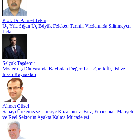
Prof. Dr. Ahmet Tekin
Üç Yıla Sığan Üç Büyük Felaket: Tarihin Vicdanında Silinmeyen
Leke
Selçuk Taşdemir
Modern İş Dünyasında Kaybolan Değer: Usta-Çırak İlişkisi ve
İnsan Kaynakları
Ahmet Güzel
Sanayi Üretemezse Türkiye Kazanamaz: Faiz, Finansman Maliyeti
ve Reel Sektörün Ayakta Kalma Mücadelesi