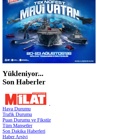
ŞIRNAK
Yükleniyor...
Son Haberler
Hava Durumu
Trafik Durumu
Puan Durumu ve Fikstür
Tüm Manşetler
Son Dakika Haberleri
Haber Arşivi