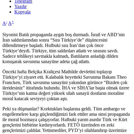
Telegram
Yazdır
Kopyala
-
+
A
A
Siyonist Batılı propaganda aygıtı boş durmadı. İsrail ve ABD’nin
İran saldırılarından sonra “Sıra Türkiye’de” düşüncesini
dillendirmeye başladı. Hulbuki sıra İran’dan çok önce
Türkiye’deydi. Türkiye, tüm saldırıları atlattı ve sırasını savdı.
Sadece tehlikeyi savmakla kalmadı, Batılıların anladığı dilden
konuşarak savunma sanayiine adeta çağ atlattı.
Önceki hafta Belçika Kraliçesi Mathilde devletini toplayıp
Türkiye’yi ziyaret etti. Kalabalık heyetteki Savunma Bakanı Theo
Francken, Türk savunma sanayiini yakından görünce “Bizden çok
ileridesiniz” itirafında bulundu. İHA ve SİHA’lar başta olmak üzere
Türkiye’nin katma değeri yüksek silah sanayii dostların moraline
moral katacak seviyeyi çoktan aştı.
Peki ya düşmanlar? Korktukları başlarına geldi. Tüm ambargo ve
engellemelere karşı güçlendiğimizi fark ettiler ama sinsi propaganda
ile moral bozmaya çalışıyorlar. Halbuki yarım asırdır Türk ve Kürt
gençlerini birbirine kırdırıyorlardı. FETÖ üzerinden en zeki
gençlerimizi çaldılar. Yetinmediler, PYD’yi silahlandırıp üzerimize