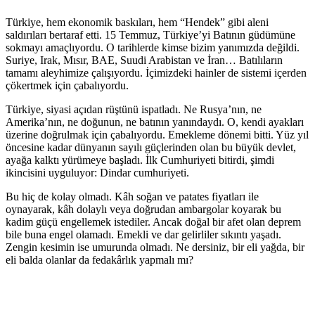
Türkiye, hem ekonomik baskıları, hem “Hendek” gibi aleni
saldırıları bertaraf etti. 15 Temmuz, Türkiye’yi Batının güdümüne
sokmayı amaçlıyordu. O tarihlerde kimse bizim yanımızda değildi.
Suriye, Irak, Mısır, BAE, Suudi Arabistan ve İran… Batılıların
tamamı aleyhimize çalışıyordu. İçimizdeki hainler de sistemi içerden
çökertmek için çabalıyordu.
Türkiye, siyasi açıdan rüştünü ispatladı. Ne Rusya’nın, ne
Amerika’nın, ne doğunun, ne batının yanındaydı. O, kendi ayakları
üzerine doğrulmak için çabalıyordu. Emekleme dönemi bitti. Yüz yıl
öncesine kadar dünyanın sayılı güçlerinden olan bu büyük devlet,
ayağa kalktı yürümeye başladı. İlk Cumhuriyeti bitirdi, şimdi
ikincisini uyguluyor: Dindar cumhuriyeti.
Bu hiç de kolay olmadı. Kâh soğan ve patates fiyatları ile
oynayarak, kâh dolaylı veya doğrudan ambargolar koyarak bu
kadim güçü engellemek istediler. Ancak doğal bir afet olan deprem
bile buna engel olamadı. Emekli ve dar gelirliler sıkıntı yaşadı.
Zengin kesimin ise umurunda olmadı. Ne dersiniz, bir eli yağda, bir
eli balda olanlar da fedakârlık yapmalı mı?