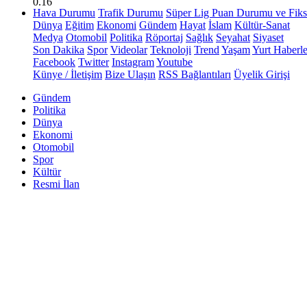
0.16
Hava Durumu
Trafik Durumu
Süper Lig Puan Durumu ve Fiks
Dünya
Eğitim
Ekonomi
Gündem
Hayat
İslam
Kültür-Sanat
Medya
Otomobil
Politika
Röportaj
Sağlık
Seyahat
Siyaset
Son Dakika
Spor
Videolar
Teknoloji
Trend
Yaşam
Yurt Haberle
Facebook
Twitter
Instagram
Youtube
Künye / İletişim
Bize Ulaşın
RSS Bağlantıları
Üyelik Girişi
Gündem
Politika
Dünya
Ekonomi
Otomobil
Spor
Kültür
Resmi İlan