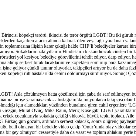
Birincisi köpekçi terörü, ikincisi de terör örgütü LGBT! Bu iki güruh 
erden kaçarken aracın altında kalarak ölen veya ağır yaralanan vatanda
 toplanmasına ilişkin karar çıktığı halde CHP’li belediyeler karara itira
mıyor. Sokaklarımızda yıllardır Hindistan’ı kıskandıracak cinsten bir 
istleri yol kesiyor, belediye görevlilerini tehdit ediyor, darp ediyor, h
altına alınıp serbest bırakılacaklarını ve köpekleri sömürüp para kazanma
 işine geliyor çünkü tanınır oluyorlar, takipçileri artıyor bu da daha fa
en köpekçi ruh hastaları da cebini doldurmayı sürdürüyor. Sonuç! Çözü
: LGBT! Asla çözülmeyen hatta çözülmesi için çaba da sarf edilmeyen bu
mamız bir işe yaramayacak… Instagram’da milyonlarca takipçisi olan
 olmadığı için alamadıkları yüzünden bunalıma giren cahil ergenlere ‘LGB
in Gezgin, Murat Övüç, Mika Raun, Meriç Köse gibi LGBT yaratıkların
ek çocuklarıyla sokakta çektiği videoyla büyük tepki topladı. Aile 
Birkaç gün gözaltı, ardından serbest kalacak, sonra o iğrenç paylaş
ğu belli olmayan bir bebekle video çekip ‘Onur’umla olay videolar çek
bana bir şey olmuyor’ cesaretiyle daha da vasat ve toplum ahlakını yerle 