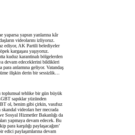
ne yaparsa yapsın yanlarına kâr
şların videolarını izliyoruz.
z ediyor, AK Partili belediyeler
köpek kargaşası yaşıyoruz.
atta kuduz karantinalı bölgelerden
ya devam edeceklerini bildikleri
zla para anlamına geliyor. Vatandaş
me ilişkin derin bir sessizlik…
 toplumsal tehlike bir gün büyük
 LGBT sapıklar yüzünden
T ol, benim gibi çirkin, vasıfsız
 skandal videoları her mecrada
ve Sosyal Hizmetler Bakanlığı da
ımları yapmaya devam edecek. Bu
ip para karşılığı paylaşacağım’
bir edici paylaşımlarına devam