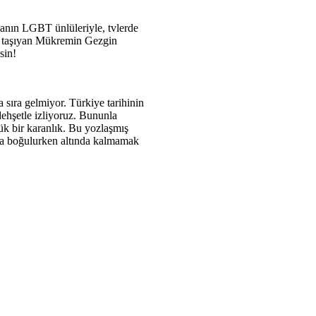
yanın LGBT ünlüleriyle, tvlerde
ği taşıyan Mükremin Gezgin
sin!
sıra gelmiyor. Türkiye tarihinin
ehşetle izliyoruz. Bununla
ük bir karanlık. Bu yozlaşmış
ında boğulurken altında kalmamak