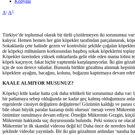
Kopyala
-
+
A
A
Türkiye’de toplumsal olarak bir türlü çözülemeyen iki sorunumuz var: 
kalıyor. Hemen hemen her gün köpekler tarafından parçalanarak, köpekl
Sokaklarda çete halinde gezen ve kontrolsüz şekilde çoğalan köpeklerin
de köpekçi militanların korkusundan başıboş sokak köpeklerini toplaya
Köpekler üzerinden yüksek miktarlarda gelir elde eden mama lobisi terör
köpek kaçırıyor, fakat hiçbir yaptırımla karşılaşmıyorlar. İki gün göz
için de son derece rahatlar. Bununla birlikte gözaltına alınmak hepsinin
köpeklere ayağını, bacağını, kolunu, boğazını kaptırmaya devam ederk
KAALE ALMIYOR MUSUNUZ?
Köpekçi kitle kadar hatta çok daha tehlikeli bir sorunumuz daha var
bir patlamaya sebep olduğunda ne kadar geç kalmış olduğumuzu anla
ergenlerde cinsiyet değiştiren değiştirene! Gözünün kaldığı ve parası
bile olsan büyük paralar kazanıp ünlü olursun’ mesajı veren Mükrem
önümüze sunulmaya devam ediyor. Örneğin Mükremin Gezgin, küçük erk
Mükremin hakkında suç duyurusunda bulundu. Peki sonucu ne olacak? 
Mükremin’in ilk skandal videosu değil ki! Daha önce de nereden buldu
şeklinde videolar yayınladı. Bir iki gün gözaltının ardından ‘nasılsa 