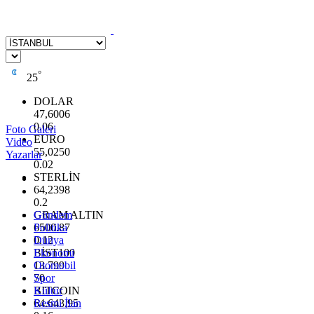
°
25
DOLAR
47,6006
0.06
Foto Galeri
EURO
Video
55,0250
Yazarlar
0.02
STERLİN
64,2398
0.2
GRAM ALTIN
Gündem
6500.87
Politika
0.12
Dünya
BİST100
Ekonomi
13.799
Otomobil
70
Spor
BITCOIN
Kültür
64.643,95
Resmi İlan