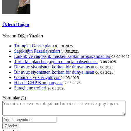
Özlem Doğan
Yazarın Diğer Yazıları
Trump'ın Gazze planı
01.10.2025
Sapıklığın Pazarlayıcıları
17.09.2025
Laiklik ve çağdaşlık maskeli sapkın propagandacılar
03.09.2025
Tarih kitapları bu çağdan utançla bahsedecek
13.08.2025
Bir avuç siyonistten korkan bir dünya insan
06.08.2025
Bir avuç siyonistten korkan bir dünya insan
06.08.2025
Gabar’da yüzler gülüyor
21.05.2025
Hisseli CHP Kumpanyası
07.05.2025
Saraçhane trolleri
26.03.2025
Yorumlar (2)
Gönder