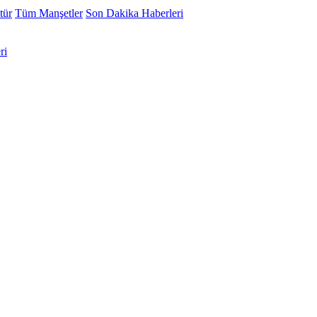
tür
Tüm Manşetler
Son Dakika Haberleri
ri