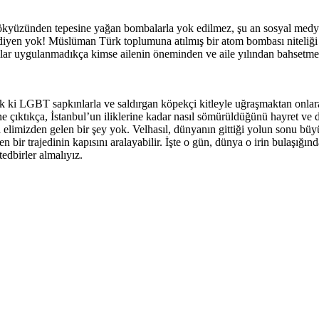
e gökyüzünden tepesine yağan bombalarla yok edilmez, şu an sosyal med
ur diyen yok! Müslüman Türk toplumuna atılmış bir atom bombası niteli
ımlar uygulanmadıkça kimse ailenin öneminden ve aile yılından bahsetme
 ki LGBT sapkınlarla ve saldırgan köpekçi kitleyle uğraşmaktan onlara 
çıktıkça, İstanbul’un iliklerine kadar nasıl sömürüldüğünü hayret ve d
 elimizden gelen bir şey yok. Velhasıl, dünyanın gittiği yolun sonu büy
 bir trajedinin kapısını aralayabilir. İşte o gün, dünya o irin bulaşığ
edbirler almalıyız.