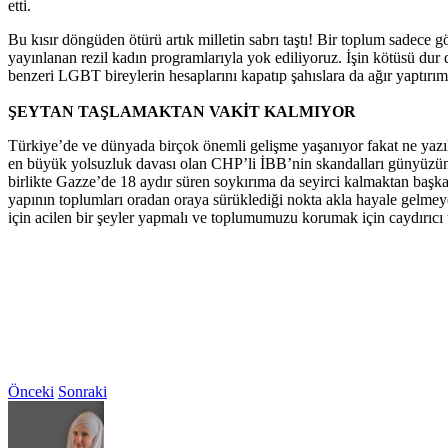
etti.
Bu kısır döngüden ötürü artık milletin sabrı taştı! Bir toplum sadec
yayınlanan rezil kadın programlarıyla yok ediliyoruz. İşin kötüsü d
benzeri LGBT bireylerin hesaplarını kapatıp şahıslara da ağır yaptır
ŞEYTAN TAŞLAMAKTAN VAKİT KALMIYOR
Türkiye’de ve dünyada birçok önemli gelişme yaşanıyor fakat ne yazık
en büyük yolsuzluk davası olan CHP’li İBB’nin skandalları günyüzüne 
birlikte Gazze’de 18 aydır süren soykırıma da seyirci kalmaktan başka
yapının toplumları oradan oraya sürüklediği nokta akla hayale gelmeyen
için acilen bir şeyler yapmalı ve toplumumuzu korumak için caydırıcı t
Önceki
Sonraki