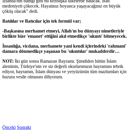
İzlanda'nın battığı gibi bu kezbaşka ülkelerde batacak. Batı
medeniyeti çökecek. Hayatınız boyunca yaşayacağınız en büyük
çöküş olacak" dedi.
Batılılar ve Batıcılar için tek formül var;
-Başkasına merhamet etmeyi, Allah'ın bu dünyayı nimetleriyle
birlikte bize 'emanet' ettiğini akıl etmedikçe 'sıkıntı' bitmeyecek.
İnsanlığa, vicdana, merhamete yani kendi içlerindeki 'rahmani'
damara dönmedikçe yaşanan bu 'sıkıntılar' mukadderdir…
NOT:
İki gün sonra Ramazan Bayramı. Şimdiden bütün İslam
aleminin, Türkiye'nin ve siz değerli okurlarımızın bayramını tebrik
ediyor, bayramın, İslam dünyası ve yeryüzünün tüm mazlumları için
huzura vesile olmasını diliyorum.
Önceki
Sonraki