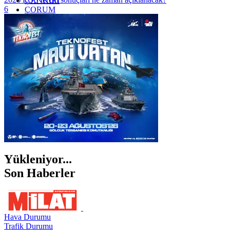
ÇANKIRI
6
ÇORUM
İSTANBUL
İZMİR
ŞANLIURFA
ŞIRNAK
Yükleniyor...
Son Haberler
Hava Durumu
Trafik Durumu