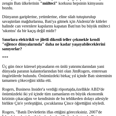
zengin Batı ülkelerinin
"mülteci"
korkusu hepsinin kimyasını
bozdu.
Dünyanın gariplerine, yetimlerine, eline silah tutuşturulup
savaştırılan mağdurlarına, Batı'ya gitmek için Akdeniz'de kitleler
halinde can verenlere kapılarını kapatan Batı'nın bu büyük mülteci
'sıkıntısı' da bir kaçış değil midir?
Sınırlara elektrikli ve jiletli dikenli teller çekmekle kendi
"eğlence dünyalarında" daha ne kadar yaşayabileceklerini
sanıyorlar?
***
Üç gün önce küresel piyasaların en ünlü yatırımcılarından yani
dünyada paranın kalantorlarından biri olan JimRogers, enteresan
öngörülerde bulundu. Önümüzdeki birkaç yıl içinde Batı sisteminin
tamamen çökeceğini iddia etti.
Rogers, Business Insider'a verdiği röportajda,özellikle ABD'de
önümüzdeki iki yıl içinde tüm zamanların en büyük ekonomik
krizinin çıkacağını ve kendisinin de bu tehlikeden dolayı ailesiyle
birlikte Çin'e yerleştiğini, çocuklarına Çince öğrettiğini söyledi.
Rogers, "Batılı Devletlerin iflas ettiğini göreceksiniz. 2007'de