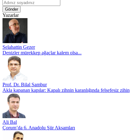
Gönder
Yazarlar
Selahattin Gezer
Denizler mürekkep ağaçlar kalem olsa...
Prof. Dr. Bilal Sambur
Akla kapanan kapılar: Kapalı zihnin karanlığında felsefesiz zihin
Ali Bal
Çorum’da 6. Anadolu Şiir Akşamları