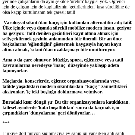
yerinde çalışanların da aynı şekilde 'üretim' kaygısı yok. Öğrenci
için de çalışan için de kapitalizmin 'getirilerinden' kısa süreliğine de
olsa kaçıp kurtulmanın tek çaresi; tatil!
'Varoluşsal sıkıntı'dan kaçış için kullanılan alternatifin adı; tatil!
Ülke içinde veya dışında sürekli mobilize modern insan, geziyor
ha geziyor. Tatil denilen gezintileri kayıt altına almak için
selfyçektirmek gezinin anlamından bile önemli. Bir an önce
başkalarına 'eğlendiğini' göstermek kaygısıyla hayatı kayıt
altına almak, 'sıkıntı'dan uzaklaşmayı bile unutturuyor.
Ama o da çare olmuyor. Müziğe, spora, eğlenceye veya tatil
kavramlarına neredeyse 'inanç' düzeyinde yaklaşıp adeta
tapınıyorlar.
Maçlarda, konserlerde, eğlence organizasyonlarında veya
tatilde yaşadıkları modern sıkıntılardan "kaçış" zannettikleri
aksiyonlar, 'iç'teki boşluğu doldurmaya yetmiyor.
Buradaki kısır döngü şu; Bu tür organizasyonlara katıldıktan,
kitlesel ayinlerde 'kafa boşalttıktan' sonra da kaçmak için
çırpındıkları 'dünyalarına' geri dönüyorlar…
***
Türkiye dört milyon sığınmacıya ev sahipliği yaparken anlı şanlı