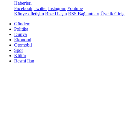
Haberleri
Facebook
Twitter
Instagram
Youtube
Künye / İletişim
Bize Ulaşın
RSS Bağlantıları
Üyelik Girişi
Gündem
Politika
Dünya
Ekonomi
Otomobil
Spor
Kültür
Resmi İlan