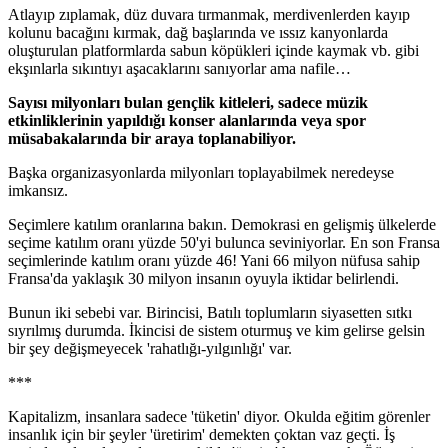
Atlayıp zıplamak, düz duvara tırmanmak, merdivenlerden kayıp
kolunu bacağını kırmak, dağ başlarında ve ıssız kanyonlarda
oluşturulan platformlarda sabun köpükleri içinde kaymak vb. gibi
ekşınlarla sıkıntıyı aşacaklarını sanıyorlar ama nafile…
Sayısı milyonları bulan gençlik kitleleri, sadece müzik
etkinliklerinin yapıldığı konser alanlarında veya spor
müsabakalarında bir araya toplanabiliyor.
Başka organizasyonlarda milyonları toplayabilmek neredeyse
imkansız.
Seçimlere katılım oranlarına bakın. Demokrasi en gelişmiş ülkelerde
seçime katılım oranı yüzde 50'yi bulunca seviniyorlar. En son Fransa
seçimlerinde katılım oranı yüzde 46! Yani 66 milyon nüfusa sahip
Fransa'da yaklaşık 30 milyon insanın oyuyla iktidar belirlendi.
Bunun iki sebebi var. Birincisi, Batılı toplumların siyasetten sıtkı
sıyrılmış durumda. İkincisi de sistem oturmuş ve kim gelirse gelsin
bir şey değişmeyecek 'rahatlığı-yılgınlığı' var.
***
Kapitalizm, insanlara sadece 'tüketin' diyor. Okulda eğitim görenler
insanlık için bir şeyler 'üretirim' demekten çoktan vaz geçti. İş