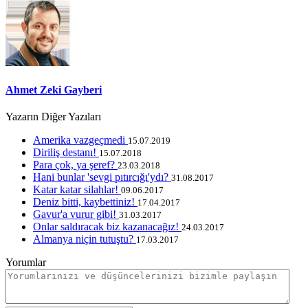
Ahmet Zeki Gayberi
Yazarın Diğer Yazıları
Amerika vazgeçmedi
15.07.2019
Diriliş destanı!
15.07.2018
Para çok, ya şeref?
23.03.2018
Hani bunlar 'sevgi pıtırcığı'ydı?
31.08.2017
Katar katar silahlar!
09.06.2017
Deniz bitti, kaybettiniz!
17.04.2017
Gavur'a vurur gibi!
31.03.2017
Onlar saldıracak biz kazanacağız!
24.03.2017
Almanya niçin tutuştu?
17.03.2017
Yorumlar