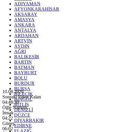
ADIYAMAN
AFYONKARAHİSAR
AKSARAY
AMASYA
ANKARA
ANTALYA
ARDAHAN
ARTVİN
AYDIN
AĞRI
BALIKESİR
BARTIN
BATMAN
BAYBURT
BOLU
BURDUR
BURSA
10.08.2026
BİLECİK
Sonraki Vakte Kalan
BİNGÖL
04:48:29
BİTLİS
Öğle Namazı
DENİZLİ
İmsak
DÜZCE
04:22
DİYARBAKIR
Güneş
EDİRNE
06:02
ELAZIĞ