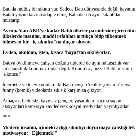
Batı'da müthiş bir sıkıntı var. Sadece Batı dünyasında değil, hayatını
Batalı yaşam tarzına adapte etmiş Batıcılar da aynı 'sıkıntıdan'
mustarip.
Avrupa'dan ABD'ye kadar Batılı ülkeler parantezine giren tüm
ülkelerde insanlar, maddi refahları arttıkça bitip tükenmek
bilmeyen bir "iç sıkıntısı"na duçar oluyor.
Evden, okuldan, işten, kısaca 'hayat'tan sıkılıyorlar.
Batıya öykünmeye çalışan doğulu tiplerde de aynı rahatsızlık var
ama şimdilik konumuz onlar değil. Konumuz, bizzat Batılı insanın
'sıkıntısı!'
İnternette ve televizyonlardaki Batı menşeli 'reality şovlarda' veya
funny (komik) videolarda sık sık karşımıza çıkıyor.
Amaçsız, hedefsiz, kaygısız gençler, yaşadıkları saçma sapan
aksiyonları kameraya kaydederek sosyal medyadan yayınlıyorlar.
***
Modern insanın, içindeki açlığı-sıkıntıyı doyurmaya çalıştığı tek
motivasyon; "Eğlenmek!"