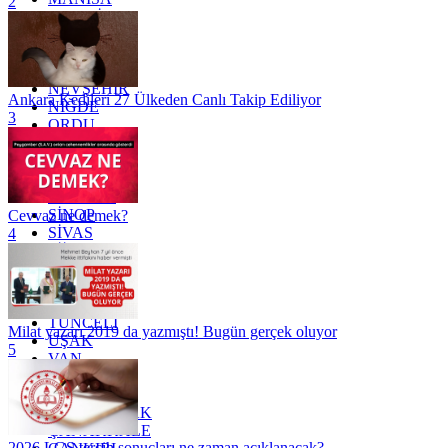
2
MARDİN
MERSİN
MUĞLA
MUŞ
NEVŞEHİR
Ankara Kedileri 27 Ülkeden Canlı Takip Ediliyor
NİĞDE
3
ORDU
OSMANİYE
RİZE
SAKARYA
SAMSUN
SİNOP
Cevvaz ne demek?
SİVAS
4
SİİRT
TEKİRDAĞ
TOKAT
TRABZON
TUNCELİ
Milat yazarı 2019 da yazmıştı! Bugün gerçek oluyor
UŞAK
5
VAN
YALOVA
YOZGAT
ZONGULDAK
ÇANAKKALE
2026 LGS tercih sonuçları ne zaman açıklanacak?