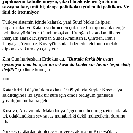
yapılmasını kabullenmeyen, çıkartılmak istenen Şii-Sünni
savaşına karşı müthiş denge politikaları güden iki politikacı. Ve
ikisi de istenmiyor.
Türkiye sistemin içinde kalarak, yani Suud bloku ile ipleri
koparmadan ve Katar'ı yedirmeden çok ince bir diplomatik denge
politikası yürütüyor. Cumhurbaşkanı Erdoğan ilk andan itibaren
inisiyatif alarak Rusya'dan Suudi Arabistan'a, Çin'den, İran'a,
Libya'ya, Yemen'e, Kuveyt'te kadar liderlerle telefonda mekik
diplomasisi kurmaya çalışıyor.
Zira Cumhurbaşkanı Erdoğan da,
"Burada farklı bir oyun
oynanıyor ama bu oyunun arkasında kimler var henüz tespit etmiş
değiliz"
şeklinde konuştu.
***
Katar krizini düşünürken aklıma 1999 yılında Sırplar Kosova'ya
saldırdığında iki aylık bir süre için orada olduğum günlerde
yaşadığım bir hatıra geldi.
Kosova, Arnavutluk, Makedonya üçgeninde benim gazeteci olarak
tek odaklandığım şey savaş muhabirliği değil mültecilerin durumu
idi.
Yüksek dağlardan günlerce yürüyerek akın akın Kosova'dan,