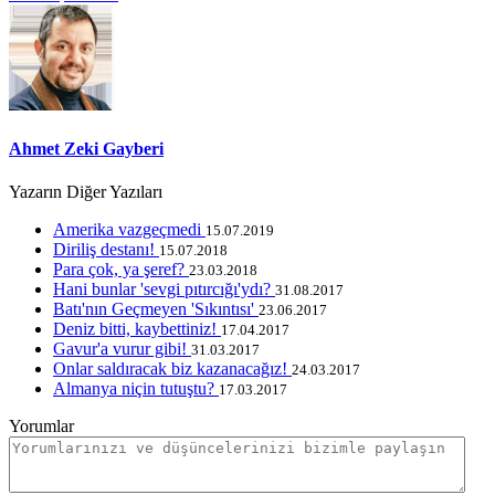
Ahmet Zeki Gayberi
Yazarın Diğer Yazıları
Amerika vazgeçmedi
15.07.2019
Diriliş destanı!
15.07.2018
Para çok, ya şeref?
23.03.2018
Hani bunlar 'sevgi pıtırcığı'ydı?
31.08.2017
Batı'nın Geçmeyen 'Sıkıntısı'
23.06.2017
Deniz bitti, kaybettiniz!
17.04.2017
Gavur'a vurur gibi!
31.03.2017
Onlar saldıracak biz kazanacağız!
24.03.2017
Almanya niçin tutuştu?
17.03.2017
Yorumlar