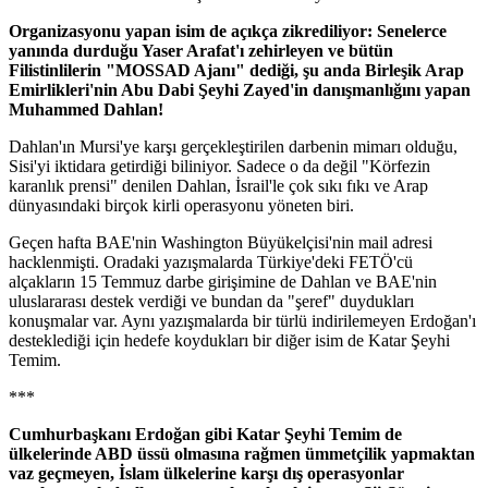
Organizasyonu yapan isim de açıkça zikrediliyor: Senelerce
yanında durduğu Yaser Arafat'ı zehirleyen ve bütün
Filistinlilerin "MOSSAD Ajanı" dediği, şu anda Birleşik Arap
Emirlikleri'nin Abu Dabi Şeyhi Zayed'in danışmanlığını yapan
Muhammed Dahlan!
Dahlan'ın Mursi'ye karşı gerçekleştirilen darbenin mimarı olduğu,
Sisi'yi iktidara getirdiği biliniyor. Sadece o da değil "Körfezin
karanlık prensi" denilen Dahlan, İsrail'le çok sıkı fıkı ve Arap
dünyasındaki birçok kirli operasyonu yöneten biri.
Geçen hafta BAE'nin Washington Büyükelçisi'nin mail adresi
hacklenmişti. Oradaki yazışmalarda Türkiye'deki FETÖ'cü
alçakların 15 Temmuz darbe girişimine de Dahlan ve BAE'nin
uluslararası destek verdiği ve bundan da "şeref" duydukları
konuşmalar var. Aynı yazışmalarda bir türlü indirilemeyen Erdoğan'ı
desteklediği için hedefe koydukları bir diğer isim de Katar Şeyhi
Temim.
***
Cumhurbaşkanı Erdoğan gibi Katar Şeyhi Temim de
ülkelerinde ABD üssü olmasına rağmen ümmetçilik yapmaktan
vaz geçmeyen, İslam ülkelerine karşı dış operasyonlar