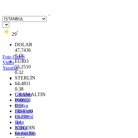
°
29
DOLAR
47,7436
0.18
Foto Galeri
EURO
Video
55,2510
Yazarlar
0.32
STERLİN
64,4811
0.38
GRAM ALTIN
Gündem
6660.55
Politika
0.03
Dünya
BİST100
Ekonomi
13.779
Otomobil
-14
Spor
BITCOIN
Kültür
64.944,08
Resmi İlan