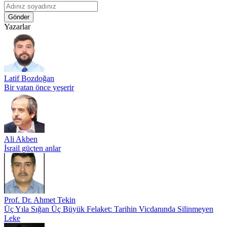
Gönder
Yazarlar
Latif Bozdoğan
Bir vatan önce yeşerir
Ali Akben
İsrail güçten anlar
Prof. Dr. Ahmet Tekin
Üç Yıla Sığan Üç Büyük Felaket: Tarihin Vicdanında Silinmeyen
Leke