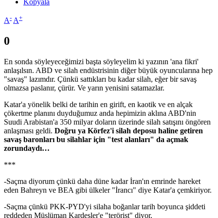
Kopyala
-
+
A
A
0
En sonda söyleyeceğimizi başta söyleyelim ki yazının 'ana fikri'
anlaşılsın. ABD ve silah endüstrisinin diğer büyük oyuncularına hep
"savaş" lazımdır. Çünkü sattıkları bu kadar silah, eğer bir savaş
olmazsa paslanır, çürür. Ve yarın yenisini satamazlar.
Katar'a yönelik belki de tarihin en girift, en kaotik ve en alçak
çökertme planını duyduğumuz anda hepimizin aklına ABD'nin
Suudi Arabistan'a 350 milyar doların üzerinde silah satışını öngören
anlaşması geldi.
Doğru ya Körfez'i silah deposu haline getiren
savaş baronları bu silahlar için "test alanları" da açmak
zorundaydı…
***
-Saçma diyorum çünkü daha düne kadar İran'ın emrinde hareket
eden Bahreyn ve BEA gibi ülkeler "İrancı" diye Katar'a çemkiriyor.
-Saçma çünkü PKK-PYD'yi silaha boğanlar tarih boyunca şiddeti
reddeden Müslüman Kardeşler'e "terörist" diyor.