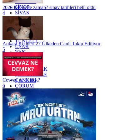
SAMSUN
SİNOP
2026 KPSS ne zaman? sınav tarihleri belli oldu
SİVAS
4
SİİRT
TEKİRDAĞ
TOKAT
TRABZON
TUNCELİ
Ankara Kedileri 27 Ülkeden Canlı Takip Ediliyor
UŞAK
5
VAN
YALOVA
YOZGAT
ZONGULDAK
ÇANAKKALE
Cevvaz ne demek?
ÇANKIRI
6
ÇORUM
İSTANBUL
İZMİR
ŞANLIURFA
ŞIRNAK