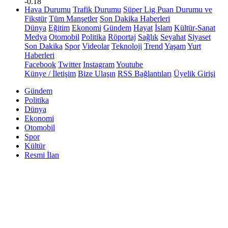
-0.18
Hava Durumu
Trafik Durumu
Süper Lig Puan Durumu ve
Fikstür
Tüm Manşetler
Son Dakika Haberleri
Dünya
Eğitim
Ekonomi
Gündem
Hayat
İslam
Kültür-Sanat
Medya
Otomobil
Politika
Röportaj
Sağlık
Seyahat
Siyaset
Son Dakika
Spor
Videolar
Teknoloji
Trend
Yaşam
Yurt
Haberleri
Facebook
Twitter
Instagram
Youtube
Künye / İletişim
Bize Ulaşın
RSS Bağlantıları
Üyelik Girişi
Gündem
Politika
Dünya
Ekonomi
Otomobil
Spor
Kültür
Resmi İlan