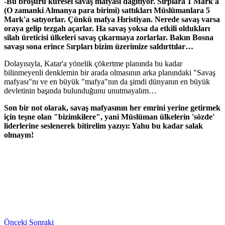
-
Bu broşürü küresel savaş mafyası dağıtıyor. Sırplara 1 Mark'a
(O zamanki Almanya para birimi) sattıkları Müslümanlara 5
Mark'a satıyorlar. Çünkü mafya Hıristiyan. Nerede savaş varsa
oraya gelip tezgah açarlar. Ha savaş yoksa da etkili oldukları
silah üreticisi ülkeleri savaş çıkarmaya zorlarlar. Bakın Bosna
savaşı sona erince Sırpları bizim üzerimize saldırttılar…
Dolayısıyla, Katar'a yönelik çökertme planında bu kadar
bilinmeyenli denklemin bir arada olmasının arka planındaki "Savaş
mafyası"nı ve en büyük "mafya"nın da şimdi dünyanın en büyük
devletinin başında bulunduğunu unutmayalım…
Son bir not olarak, savaş mafyasının her emrini yerine getirmek
için teşne olan "bizimkilere", yani Müslüman ülkelerin 'sözde'
liderlerine seslenerek bitirelim yazıyı: Yahu bu kadar salak
olmayın!
Önceki
Sonraki