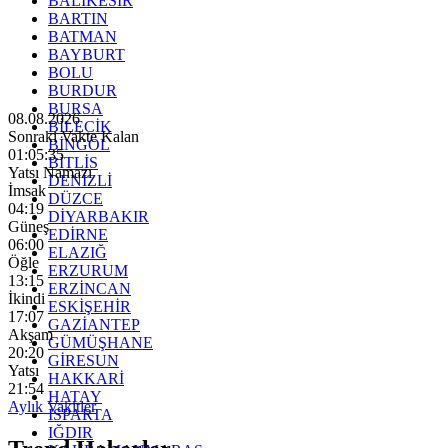
BALIKESİR
BARTIN
BATMAN
BAYBURT
BOLU
BURDUR
BURSA
08.08.2026
BİLECİK
Sonraki Vakte Kalan
BİNGÖL
01:05:34
BİTLİS
Yatsı Namazı
DENİZLİ
İmsak
DÜZCE
04:19
DİYARBAKIR
Güneş
EDİRNE
06:00
ELAZIĞ
Öğle
ERZURUM
13:15
ERZİNCAN
İkindi
ESKİŞEHİR
17:07
GAZİANTEP
Akşam
GÜMÜŞHANE
20:20
GİRESUN
Yatsı
HAKKARİ
21:54
HATAY
Aylık Vakitler
ISPARTA
IĞDIR