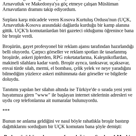
Arnavutluk ve Makedonya'ya göç etmeye çalışan Müslüman
Arnavutların dramını takip ediyordum.
Sırplara karşı mücadele veren Kosova Kurtuluş Ordusu'nun (UÇK,
Arnavutluk-Kosova arasındaki dağlarda kurduğu bir kamp alanına
gittik. UÇK'lı komutanlardan biri gazeteci olduğumu öğrenince bana
bir broşür verdi.
Broşürün, gayet profesyonel bir reklam ajansı tarafından hazırlandığı
belli oluyordu. Çarpıcı görseller ve reklam spotları ile tasarlanmış
broşürde, askeri jiplerden, RPG roketatarlarına, Kaleşnikoflardan,
makineli silahlara kadar vardı. Broşür ayrıca, tanksavar, uçaksavar,
envai türde silah, mermi, el bombası, çelik yelek ve neye yaradığını
bilmediğim yüzlerce askeri mühimmata dair görseller ve bilgilerle
doluydu.
Tanıtımı yapılan her silahın altında ise Türkiye'de o sırada yeni yeni
hayatımıza giren "www" ile başlayan internet sitelerinin adresleri ve
uydu cep telefonlarına ait numaralar bulunuyordu.
***
Bunun ne anlama geldiğini ve nasıl böyle rahatlıkla broşür bastırıp
dağıttıklarını sorduğum bir UÇK komutanı bana şöyle demişti: