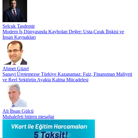
Selçuk Taşdemir
Modern İş Dünyasında Kaybolan Değer: Usta-Çırak İlişkisi ve
İnsan Kaynakları
Ahmet Güzel
Sanayi Üretemezse Türkiye Kazanamaz: Faiz, Finansman Maliyeti
ve Reel Sektörün Ayakta Kalma Mücadelesi
Ali İhsan Gülcü
Muhalefeti bitiren mesajlar