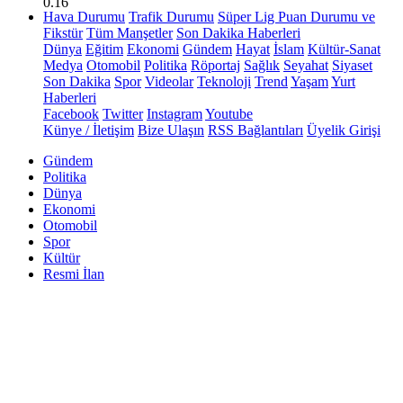
0.16
Hava Durumu
Trafik Durumu
Süper Lig Puan Durumu ve
Fikstür
Tüm Manşetler
Son Dakika Haberleri
Dünya
Eğitim
Ekonomi
Gündem
Hayat
İslam
Kültür-Sanat
Medya
Otomobil
Politika
Röportaj
Sağlık
Seyahat
Siyaset
Son Dakika
Spor
Videolar
Teknoloji
Trend
Yaşam
Yurt
Haberleri
Facebook
Twitter
Instagram
Youtube
Künye / İletişim
Bize Ulaşın
RSS Bağlantıları
Üyelik Girişi
Gündem
Politika
Dünya
Ekonomi
Otomobil
Spor
Kültür
Resmi İlan