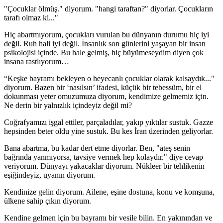
"Çocuklar ölmüş." diyorum. "hangi taraftan?" diyorlar. Çocukların
tarafı olmaz ki..."
Hiç abartmıyorum, çocukları vurulan bu dünyanın durumu hiç iyi
değil. Ruh hali iyi değil. İnsanlık son günlerini yaşayan bir insan
psikolojisi içinde. Bu hale gelmiş, hiç büyümeseydim diyen çok
insana rastlıyorum…
“Keşke bayramı bekleyen o heyecanlı çocuklar olarak kalsaydık..."
diyorum. Bazen bir ‘nasılsın’ ifadesi, küçük bir tebessüm, bir el
dokunması yeter omuzumuza diyorum, kendimize gelmemiz için.
Ne derin bir yalnızlık içindeyiz değil mi?
Coğrafyamızı işgal ettiler, parçaladılar, yakıp yıktılar sustuk. Gazze
hepsinden beter oldu yine sustuk. Bu kes İran üzerinden geliyorlar.
Bana abartma, bu kadar dert etme diyorlar. Ben, "ateş senin
bağrında yanmıyorsa, tavsiye vermek hep kolaydır." diye cevap
veriyorum. Dünyayı yakacaklar diyorum. Nükleer bir tehlikenin
eşiğindeyiz, uyanın diyorum.
Kendinize gelin diyorum. Ailene, eşine dostuna, konu ve komşuna,
ülkene sahip çıkın diyorum.
Kendine gelmen için bu bayramı bir vesile bilin. En yakınından ve