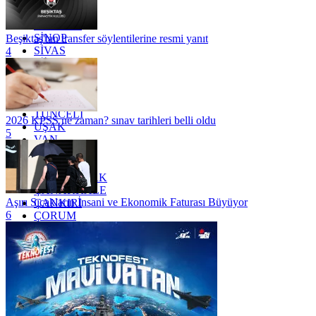
SAKARYA
SAMSUN
SİNOP
Beşiktaş'tan transfer söylentilerine resmi yanıt
SİVAS
4
SİİRT
TEKİRDAĞ
TOKAT
TRABZON
TUNCELİ
2026 KPSS ne zaman? sınav tarihleri belli oldu
UŞAK
5
VAN
YALOVA
YOZGAT
ZONGULDAK
ÇANAKKALE
Aşırı Sıcakların İnsani ve Ekonomik Faturası Büyüyor
ÇANKIRI
6
ÇORUM
İSTANBUL
İZMİR
ŞANLIURFA
ŞIRNAK