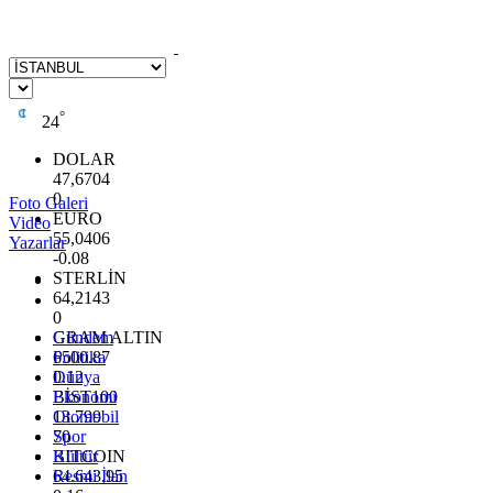
°
24
DOLAR
47,6704
0
Foto Galeri
EURO
Video
55,0406
Yazarlar
-0.08
STERLİN
64,2143
0
GRAM ALTIN
Gündem
6500.87
Politika
0.12
Dünya
BİST100
Ekonomi
13.799
Otomobil
70
Spor
BITCOIN
Kültür
64.643,95
Resmi İlan