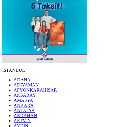
İSTANBUL
ADANA
ADIYAMAN
AFYONKARAHİSAR
AKSARAY
AMASYA
ANKARA
ANTALYA
ARDAHAN
ARTVİN
AYDIN