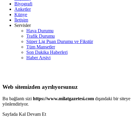
Biyografi
Anketler
Künye
İletişim
Servisler
Hava Durumu
Trafik Durumu
Süper Lig Puan Durumu ve Fikstür
Tüm Manşetler
Son Dakika Haberleri
Haber Arşivi
Web sitemizden ayrılıyorsunuz
Bu bağlantı sizi
https://www.milatgazetesi.com
dışındaki bir siteye
yönlendiriyor.
Sayfada Kal
Devam Et