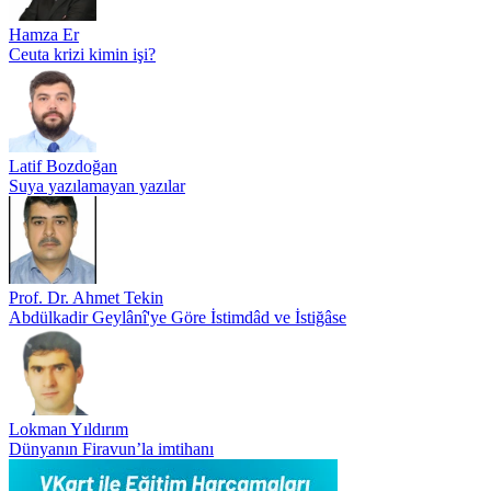
Hamza Er
Ceuta krizi kimin işi?
Latif Bozdoğan
Suya yazılamayan yazılar
Prof. Dr. Ahmet Tekin
Abdülkadir Geylânî'ye Göre İstimdâd ve İstiğâse
Lokman Yıldırım
Dünyanın Firavun’la imtihanı