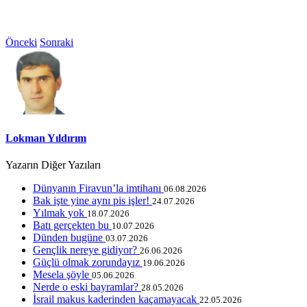
Önceki
Sonraki
Lokman Yıldırım
Yazarın Diğer Yazıları
Dünyanın Firavun’la imtihanı
06.08.2026
Bak işte yine aynı pis işler!
24.07.2026
Yılmak yok
18.07.2026
Batı gerçekten bu
10.07.2026
Dünden bugüne
03.07.2026
Gençlik nereye gidiyor?
26.06.2026
Güçlü olmak zorundayız
19.06.2026
Mesela şöyle
05.06.2026
Nerde o eski bayramlar?
28.05.2026
İsrail makus kaderinden kaçamayacak
22.05.2026