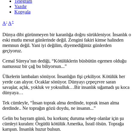
Telegram
Yazdır
Kopyala
-
+
A
A
Dünya dibi gürünmeyen bir karanlığa doğru sürükleniyor. İnsanlık o
eski mutlu mesut günlerinde değil. Zengini fakiri kimse halinden
memnun değil. Yani iyi değilim, diyemediğimiz günlerden
geçiyoruz.
Cemal Süreya’nın dediği, “Kötülüklerin büsbütün egemen olduğu
namussuz bir çağ bu biliyorsun...”
Ülkelerin lambaları sönüyor. İnsanlığın fişi çekiliyor. Kötülük her
yerde can alıyor. Ocaklar sönüyor. Dünyayı çepeçevre saran
savaşlar, açlık, yokluk ve yoksulluk…Bir insanlık sığamadı şu koca
dünyaya…
Tek cümleyle, “İnsan toprak alma derdinde, toprak insan alma
derdinde.. Ne toprağın gözü doydu, ne insanın...”
Gelin bu bayram günü, bu korkunç duruma sebep olanlar için şu
cümleyi kuralım: Örgütlü kötülük Amerika, İsrail ölsün. Toprağa
karışsın. İnsanlık huzur bulsun.