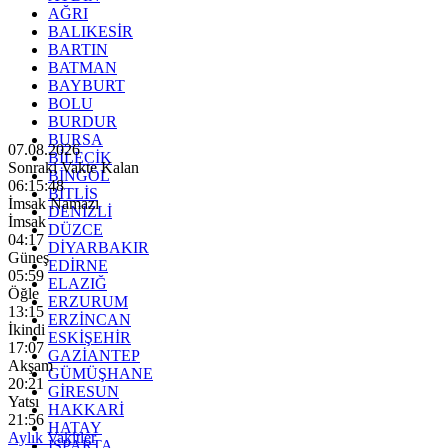
AĞRI
BALIKESİR
BARTIN
BATMAN
BAYBURT
BOLU
BURDUR
BURSA
07.08.2026
BİLECİK
Sonraki Vakte Kalan
BİNGÖL
06:15:47
BİTLİS
İmsak Namazı
DENİZLİ
İmsak
DÜZCE
04:17
DİYARBAKIR
Güneş
EDİRNE
05:59
ELAZIĞ
Öğle
ERZURUM
13:15
ERZİNCAN
İkindi
ESKİŞEHİR
17:07
GAZİANTEP
Akşam
GÜMÜŞHANE
20:21
GİRESUN
Yatsı
HAKKARİ
21:56
HATAY
Aylık Vakitler
ISPARTA