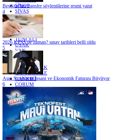
SİNOP
Beşiktaş'tan transfer söylentilerine resmi yanıt
SİVAS
4
SİİRT
TEKİRDAĞ
TOKAT
TRABZON
TUNCELİ
2026 KPSS ne zaman? sınav tarihleri belli oldu
UŞAK
5
VAN
YALOVA
YOZGAT
ZONGULDAK
ÇANAKKALE
Aşırı Sıcakların İnsani ve Ekonomik Faturası Büyüyor
ÇANKIRI
6
ÇORUM
İSTANBUL
İZMİR
ŞANLIURFA
ŞIRNAK