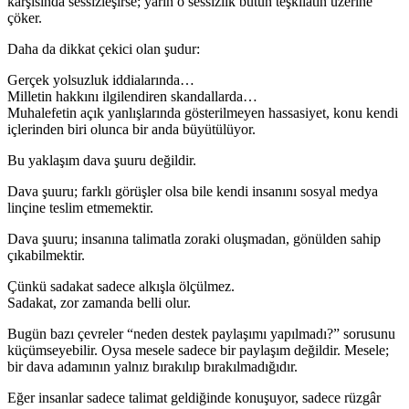
karşısında sessizleşirse; yarın o sessizlik bütün teşkilatın üzerine
çöker.
Daha da dikkat çekici olan şudur:
Gerçek yolsuzluk iddialarında…
Milletin hakkını ilgilendiren skandallarda…
Muhalefetin açık yanlışlarında gösterilmeyen hassasiyet, konu kendi
içlerinden biri olunca bir anda büyütülüyor.
Bu yaklaşım dava şuuru değildir.
Dava şuuru; farklı görüşler olsa bile kendi insanını sosyal medya
linçine teslim etmemektir.
Dava şuuru; insanına talimatla zoraki oluşmadan, gönülden sahip
çıkabilmektir.
Çünkü sadakat sadece alkışla ölçülmez.
Sadakat, zor zamanda belli olur.
Bugün bazı çevreler “neden destek paylaşımı yapılmadı?” sorusunu
küçümseyebilir. Oysa mesele sadece bir paylaşım değildir. Mesele;
bir dava adamının yalnız bırakılıp bırakılmadığıdır.
Eğer insanlar sadece talimat geldiğinde konuşuyor, sadece rüzgâr