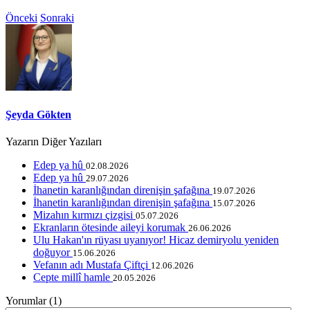
Önceki
Sonraki
Şeyda Gökten
Yazarın Diğer Yazıları
Edep ya hû
02.08.2026
Edep ya hû
29.07.2026
İhanetin karanlığından direnişin şafağına
19.07.2026
İhanetin karanlığından direnişin şafağına
15.07.2026
Mizahın kırmızı çizgisi
05.07.2026
Ekranların ötesinde aileyi korumak
26.06.2026
Ulu Hakan'ın rüyası uyanıyor! Hicaz demiryolu yeniden
doğuyor
15.06.2026
Vefanın adı Mustafa Çiftçi
12.06.2026
Cepte millî hamle
20.05.2026
Yorumlar (1)