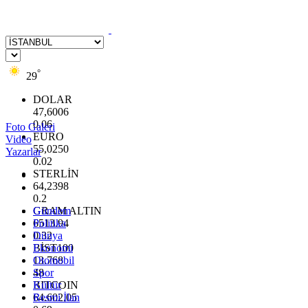
°
29
DOLAR
47,6006
0.06
Foto Galeri
EURO
Video
55,0250
Yazarlar
0.02
STERLİN
64,2398
0.2
GRAM ALTIN
Gündem
6513.94
Politika
0.32
Dünya
BİST100
Ekonomi
13.768
Otomobil
48
Spor
BITCOIN
Kültür
64.602,05
Resmi İlan