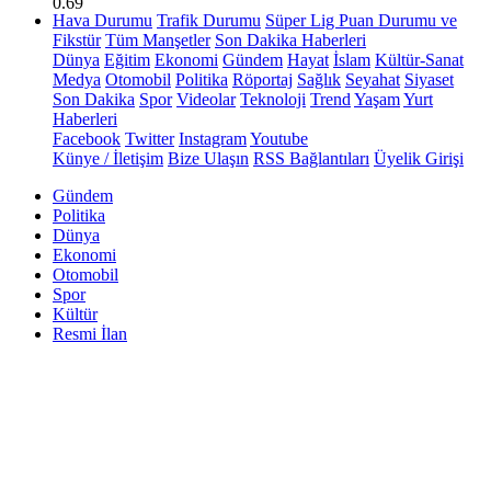
0.69
Hava Durumu
Trafik Durumu
Süper Lig Puan Durumu ve
Fikstür
Tüm Manşetler
Son Dakika Haberleri
Dünya
Eğitim
Ekonomi
Gündem
Hayat
İslam
Kültür-Sanat
Medya
Otomobil
Politika
Röportaj
Sağlık
Seyahat
Siyaset
Son Dakika
Spor
Videolar
Teknoloji
Trend
Yaşam
Yurt
Haberleri
Facebook
Twitter
Instagram
Youtube
Künye / İletişim
Bize Ulaşın
RSS Bağlantıları
Üyelik Girişi
Gündem
Politika
Dünya
Ekonomi
Otomobil
Spor
Kültür
Resmi İlan