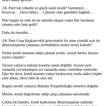
AK Parti’nin yıllardır en güçlü tarafı neydi? Samimiyet…
Heyecan… Dava bilinci… Liderine olan gönülden bağlılık…
Peki bugün ne oldu da bir salonda oluşan coşku bile bazılarını
rahatsız eder hale geldi?
Daha da önemlisi…
AK Parti Grup Başkanvekili görevindeki bir isme yönelik açık bir
itibarsızlaştırma çalışması yürütülürken neden sessiz kalındı?
Neden kendi insanına sahip çıkmak yerine, sosyal medya linçine
seyirci olundu?
Siyaset yalnızca makam koruma sanatı değildir. Siyaset aynı
zamanda yol arkadaşına zor zamanda omuz verebilme iradesidir.
Eğer bir dava, kendi insanını yalnız bırakıyorsa orada sadece kişiler
yara almaz, dava ruhu da yara alır.
Bugün mesele yalnızca Bahadır Yenişehirlioğlu meselesi değildir.
Mesele; kendi değerlerine sahip çıkıp çıkmama meselesidir.
Çünkü bir hareket, kendi kadrolarını itibarsızlaştıran saldırılar