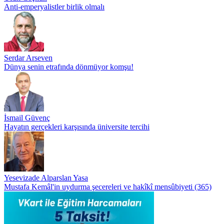
Anti-emperyalistler birlik olmalı
Serdar Arseven
Dünya senin etrafında dönmüyor komşu!
İsmail Güvenç
Hayatın gerçekleri karşısında üniversite tercihi
Yesevizade Alparslan Yasa
Mustafa Kemâl'in uydurma şecereleri ve hakîkî mensûbiyeti (365)