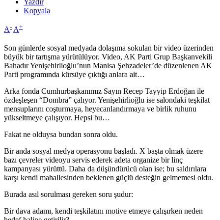
Yazdır
Kopyala
-
+
A
A
Son günlerde sosyal medyada dolaşıma sokulan bir video üzerinden
büyük bir tartışma yürütülüyor. Video, AK Parti Grup Başkanvekili
Bahadır Yenişehirlioğlu’nun Manisa Şehzadeler’de düzenlenen AK
Parti programında kürsüye çıktığı anlara ait…
Arka fonda Cumhurbaşkanımız Sayın Recep Tayyip Erdoğan ile
özdeşleşen “Dombra” çalıyor. Yenişehirlioğlu ise salondaki teşkilat
mensuplarını coşturmaya, heyecanlandırmaya ve birlik ruhunu
yükseltmeye çalışıyor. Hepsi bu…
Fakat ne olduysa bundan sonra oldu.
Bir anda sosyal medya operasyonu başladı. X başta olmak üzere
bazı çevreler videoyu servis ederek adeta organize bir linç
kampanyası yürüttü. Daha da düşündürücü olan ise; bu saldırılara
karşı kendi mahallesinden beklenen güçlü desteğin gelmemesi oldu.
Burada asıl sorulması gereken soru şudur:
Bir dava adamı, kendi teşkilatını motive etmeye çalışırken neden
hedef haline getirilir?