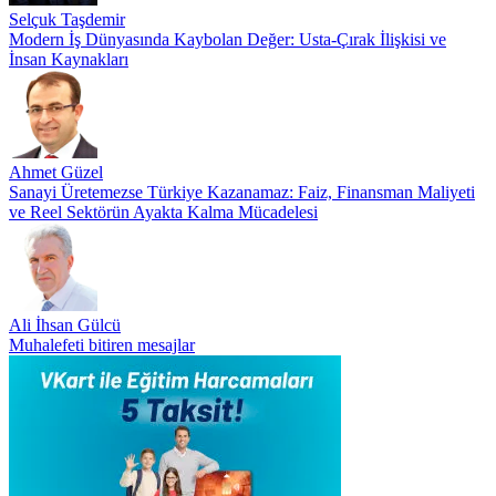
Selçuk Taşdemir
Modern İş Dünyasında Kaybolan Değer: Usta-Çırak İlişkisi ve
İnsan Kaynakları
Ahmet Güzel
Sanayi Üretemezse Türkiye Kazanamaz: Faiz, Finansman Maliyeti
ve Reel Sektörün Ayakta Kalma Mücadelesi
Ali İhsan Gülcü
Muhalefeti bitiren mesajlar