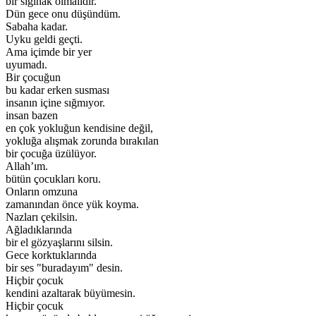
bir sığınak olmalıdır.
Dün gece onu düşündüm.
Sabaha kadar.
Uyku geldi geçti.
Ama içimde bir yer
uyumadı.
Bir çocuğun
bu kadar erken susması
insanın içine sığmıyor.
insan bazen
en çok yokluğun kendisine değil,
yokluğa alışmak zorunda bırakılan
bir çocuğa üzülüyor.
Allah’ım.
bütün çocukları koru.
Onların omzuna
zamanından önce yük koyma.
Nazları çekilsin.
Ağladıklarında
bir el gözyaşlarını silsin.
Gece korktuklarında
bir ses "buradayım" desin.
Hiçbir çocuk
kendini azaltarak büyümesin.
Hiçbir çocuk