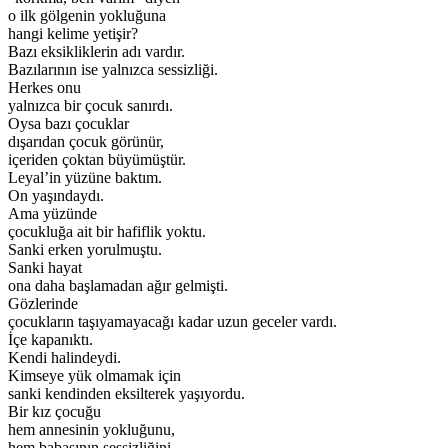
o ilk gölgenin yokluğuna
hangi kelime yetişir?
Bazı eksikliklerin adı vardır.
Bazılarının ise yalnızca sessizliği.
Herkes onu
yalnızca bir çocuk sanırdı.
Oysa bazı çocuklar
dışarıdan çocuk görünür,
içeriden çoktan büyümüştür.
Leyal’in yüzüne baktım.
On yaşındaydı.
Ama yüzünde
çocukluğa ait bir hafiflik yoktu.
Sanki erken yorulmuştu.
Sanki hayat
ona daha başlamadan ağır gelmişti.
Gözlerinde
çocukların taşıyamayacağı kadar uzun geceler vardı.
İçe kapanıktı.
Kendi halindeydi.
Kimseye yük olmamak için
sanki kendinden eksilterek yaşıyordu.
Bir kız çocuğu
hem annesinin yokluğunu,
hem babasının sessizliğini,