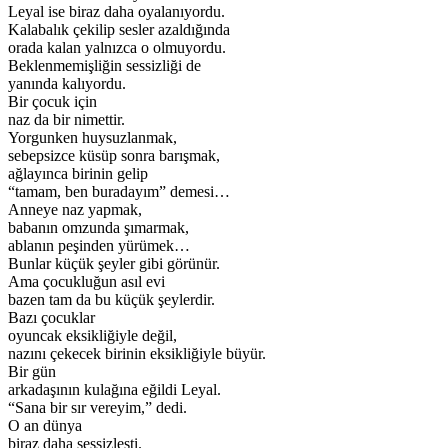
Leyal ise biraz daha oyalanıyordu.
Kalabalık çekilip sesler azaldığında
orada kalan yalnızca o olmuyordu.
Beklenmemişliğin sessizliği de
yanında kalıyordu.
Bir çocuk için
naz da bir nimettir.
Yorgunken huysuzlanmak,
sebepsizce küsüp sonra barışmak,
ağlayınca birinin gelip
“tamam, ben buradayım” demesi…
Anneye naz yapmak,
babanın omzunda şımarmak,
ablanın peşinden yürümek…
Bunlar küçük şeyler gibi görünür.
Ama çocukluğun asıl evi
bazen tam da bu küçük şeylerdir.
Bazı çocuklar
oyuncak eksikliğiyle değil,
nazını çekecek birinin eksikliğiyle büyür.
Bir gün
arkadaşının kulağına eğildi Leyal.
“Sana bir sır vereyim,” dedi.
O an dünya
biraz daha sessizleşti.