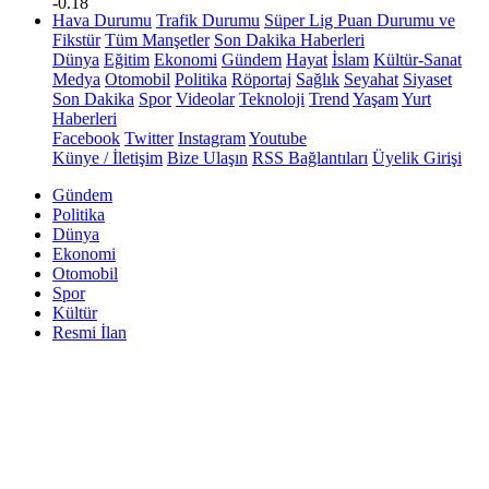
-0.18
Hava Durumu
Trafik Durumu
Süper Lig Puan Durumu ve
Fikstür
Tüm Manşetler
Son Dakika Haberleri
Dünya
Eğitim
Ekonomi
Gündem
Hayat
İslam
Kültür-Sanat
Medya
Otomobil
Politika
Röportaj
Sağlık
Seyahat
Siyaset
Son Dakika
Spor
Videolar
Teknoloji
Trend
Yaşam
Yurt
Haberleri
Facebook
Twitter
Instagram
Youtube
Künye / İletişim
Bize Ulaşın
RSS Bağlantıları
Üyelik Girişi
Gündem
Politika
Dünya
Ekonomi
Otomobil
Spor
Kültür
Resmi İlan