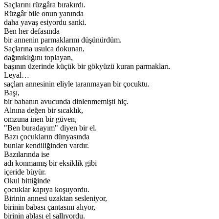
Saçlarını rüzgâra bırakırdı.
Rüzgâr bile onun yanında
daha yavaş esiyordu sanki.
Ben her defasında
bir annenin parmaklarını düşünürdüm.
Saçlarına usulca dokunan,
dağınıklığını toplayan,
başının üzerinde küçük bir gökyüzü kuran parmakları.
Leyal…
saçları annesinin eliyle taranmayan bir çocuktu.
Başı,
bir babanın avucunda dinlenmemişti hiç.
Alnına değen bir sıcaklık,
omzuna inen bir güven,
"Ben buradayım" diyen bir el.
Bazı çocukların dünyasında
bunlar kendiliğinden vardır.
Bazılarında ise
adı konmamış bir eksiklik gibi
içeride büyür.
Okul bittiğinde
çocuklar kapıya koşuyordu.
Birinin annesi uzaktan sesleniyor,
birinin babası çantasını alıyor,
birinin ablası el sallıyordu.