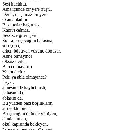
Sesi küçüktü.
Ama içimde bir yere düştü.
Derin, ulaşılmaz bir yere.
O an anladım.
Bazı acılar bağırmaz.
Kapıyı çalmaz.
Sessizce girer içeri.
Sonra bir çocuğun bakışına,
susuşuna,
erken büyüyen yüzüne dönüşür.
Anne olmayınca
Öksüz derler.
Baba olmayınca
Yetim derler.
Peki ya abla olmayınca?
Leyal,
annesini de kaybetmişti,
babasını da,
ablasını da.
Bu yüzden bazı boşlukların
adı yoktu onda.
Bir çocuğun önünde yürüyen,
elinden tutan,
okul kapısında bekleyen,
“korkma, ben varım” diyen