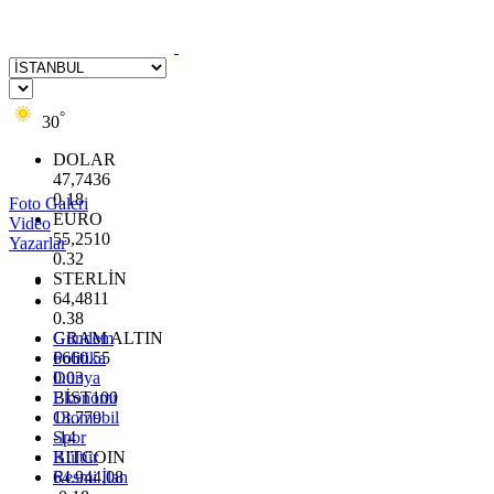
°
30
DOLAR
47,7436
0.18
Foto Galeri
EURO
Video
55,2510
Yazarlar
0.32
STERLİN
64,4811
0.38
GRAM ALTIN
Gündem
6660.55
Politika
0.03
Dünya
BİST100
Ekonomi
13.779
Otomobil
-14
Spor
BITCOIN
Kültür
64.944,08
Resmi İlan