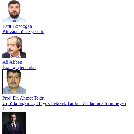
Latif Bozdoğan
Bir vatan önce yeşerir
Ali Akben
İsrail güçten anlar
Prof. Dr. Ahmet Tekin
Üç Yıla Sığan Üç Büyük Felaket: Tarihin Vicdanında Silinmeyen
Leke