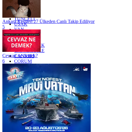
TEKİRDAĞ
TOKAT
TRABZON
TUNCELİ
Ankara Kedileri 27 Ülkeden Canlı Takip Ediliyor
UŞAK
5
VAN
YALOVA
YOZGAT
ZONGULDAK
ÇANAKKALE
Cevvaz ne demek?
ÇANKIRI
6
ÇORUM
İSTANBUL
İZMİR
ŞANLIURFA
ŞIRNAK