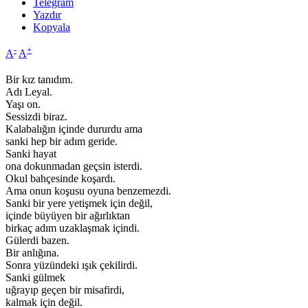
Telegram
Yazdır
Kopyala
-
+
A
A
Bir kız tanıdım.
Adı Leyal.
Yaşı on.
Sessizdi biraz.
Kalabalığın içinde dururdu ama
sanki hep bir adım geride.
Sanki hayat
ona dokunmadan geçsin isterdi.
Okul bahçesinde koşardı.
Ama onun koşusu oyuna benzemezdi.
Sanki bir yere yetişmek için değil,
içinde büyüyen bir ağırlıktan
birkaç adım uzaklaşmak içindi.
Gülerdi bazen.
Bir anlığına.
Sonra yüzündeki ışık çekilirdi.
Sanki gülmek
uğrayıp geçen bir misafirdi,
kalmak için değil.