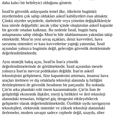
daha kalıcı bir belirleyici olduğunu gösterir.
İsrail'in güvenlik anlayışında temel ilke, ülkelerin bugünkü
niyetlerinden çok sahip oldukları askerî kabiliyetleri esas almaktır.
Çünkü niyetler seçimlerle, darbelerle veya yönetim değişiklikleriyle
kısa sürede değişebilir; ancak yıllar içinde oluşturulan askerî kapasite
bir gecede ortadan kalkmaz. Bu nedenle İsrail, bugün barış
anlaşmasına sahip olduğu Mısır'ın bile silahlanmasını yakından takip
etmektedir. Mısır'ın yeni savaş uçakları, deniz kuvvetleri, hava
savunma sistemleri ve kara kuvvetlerine yaptığı yatırımlar, İsrail
açısından yalnızca bugünün değil, geleceğin güvenlik denkleminde
değerlendirilmektedir.
Aynı stratejik bakış açısı, İsrail'in İran'a yönelik
değerlendirmelerinde de görülmektedir. İsrail açısından mesele
yalnızca İran'ın mevcut politikaları değildir. İran'ın askerî
teknolojisini geliştirmesi, füze kapasitesini artırması, insansız hava
araçları üretmesi ve dış ortaklarla teknoloji alanında iş birliğini
derinleştirmesi de güvenlik hesabının bir parçasıdır. Bu noktada
Çin'in arka plandaki rolü önem kazanmaktadır. Çin'in İran ile
geliştirdiği ekonomik ilişkiler, enerji iş birlikleri ve ileri teknoloji
alanındaki temasları, bölgesel güç dengesini etkileyebilecek
gelişmeler olarak değerlendirilmektedir. Özellikle uydu navigasyon
teknolojileri, elektronik sistemler ve yüksek teknoloji alanındaki
ilerlemeler, modern savaşın sadece cephede değil, uzayda, siber