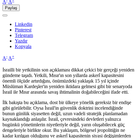
-
+
A
A
Paylaş
Linkedin
Pinterest
Telegram
Yazdır
Kopyala
-
+
A
A
İsrailli bir yetkilinin son açıklaması dikkat çekici bir gerçeği yeniden
gündeme taşıdı. Yetkili, Mısır'ın son yıllarda askerî kapasitesini
önemli ölçüde artırdığını, önümüzdeki yaklaşık 15 yıl içinde
Müslüman Kardeşler'in yeniden iktidara gelmesi gibi bir senaryoda
İsrail ile Mısır arasında savaş ihtimalinin doğabileceğini ifade etti.
İlk bakışta bu açıklama, dost bir ülkeye yönelik gereksiz bir endişe
gibi görülebilir. Oysa İsrail'in güvenlik doktrini incelendiğinde
bunun günlük siyasetten değil, uzun vadeli stratejik planlamadan
kaynaklandığı anlaşılır. İsrail, çevresindeki devletleri yalnızca
bugünkü yönetimlerin niyetleriyle değil, yarın oluşabilecek güç
dengeleriyle birlikte okur. Bu yaklaşım, bölgesel jeopolitiğin ne
kadar kırılgan olduğunu ve askerî kapasitenin siyasi değişimlerden