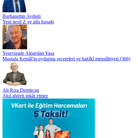
Burhanettin Aydınlı
Yeni nesil Z ve alfa kuşağı
Yesevizade Alparslan Yasa
Mustafa Kemâl'in uydurma şecereleri ve hakîkî mensûbiyeti (366)
Ali Rıza Demircan
Akıl ahireti inkâr etmez