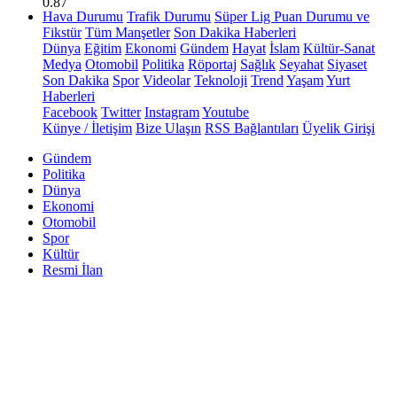
0.87
Hava Durumu
Trafik Durumu
Süper Lig Puan Durumu ve
Fikstür
Tüm Manşetler
Son Dakika Haberleri
Dünya
Eğitim
Ekonomi
Gündem
Hayat
İslam
Kültür-Sanat
Medya
Otomobil
Politika
Röportaj
Sağlık
Seyahat
Siyaset
Son Dakika
Spor
Videolar
Teknoloji
Trend
Yaşam
Yurt
Haberleri
Facebook
Twitter
Instagram
Youtube
Künye / İletişim
Bize Ulaşın
RSS Bağlantıları
Üyelik Girişi
Gündem
Politika
Dünya
Ekonomi
Otomobil
Spor
Kültür
Resmi İlan