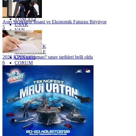
TEKİRDAĞ
TOKAT
TRABZON
TUNCELİ
Aşırı Sıcakların İnsani ve Ekonomik Faturası Büyüyor
UŞAK
5
VAN
YALOVA
YOZGAT
ZONGULDAK
ÇANAKKALE
2026 KPSS ne zaman? sınav tarihleri belli oldu
ÇANKIRI
6
ÇORUM
İSTANBUL
İZMİR
ŞANLIURFA
ŞIRNAK