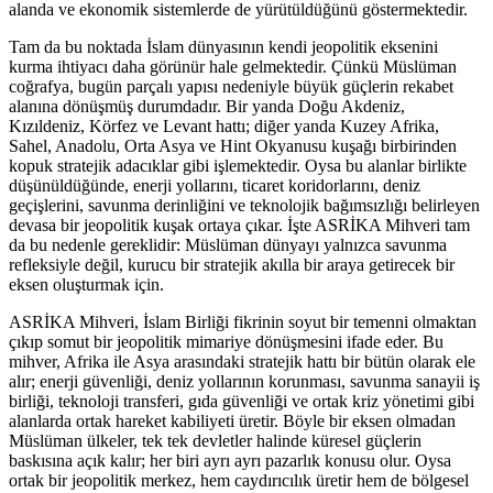
alanda ve ekonomik sistemlerde de yürütüldüğünü göstermektedir.
Tam da bu noktada İslam dünyasının kendi jeopolitik eksenini
kurma ihtiyacı daha görünür hale gelmektedir. Çünkü Müslüman
coğrafya, bugün parçalı yapısı nedeniyle büyük güçlerin rekabet
alanına dönüşmüş durumdadır. Bir yanda Doğu Akdeniz,
Kızıldeniz, Körfez ve Levant hattı; diğer yanda Kuzey Afrika,
Sahel, Anadolu, Orta Asya ve Hint Okyanusu kuşağı birbirinden
kopuk stratejik adacıklar gibi işlemektedir. Oysa bu alanlar birlikte
düşünüldüğünde, enerji yollarını, ticaret koridorlarını, deniz
geçişlerini, savunma derinliğini ve teknolojik bağımsızlığı belirleyen
devasa bir jeopolitik kuşak ortaya çıkar. İşte ASRİKA Mihveri tam
da bu nedenle gereklidir: Müslüman dünyayı yalnızca savunma
refleksiyle değil, kurucu bir stratejik akılla bir araya getirecek bir
eksen oluşturmak için.
ASRİKA Mihveri, İslam Birliği fikrinin soyut bir temenni olmaktan
çıkıp somut bir jeopolitik mimariye dönüşmesini ifade eder. Bu
mihver, Afrika ile Asya arasındaki stratejik hattı bir bütün olarak ele
alır; enerji güvenliği, deniz yollarının korunması, savunma sanayii iş
birliği, teknoloji transferi, gıda güvenliği ve ortak kriz yönetimi gibi
alanlarda ortak hareket kabiliyeti üretir. Böyle bir eksen olmadan
Müslüman ülkeler, tek tek devletler halinde küresel güçlerin
baskısına açık kalır; her biri ayrı ayrı pazarlık konusu olur. Oysa
ortak bir jeopolitik merkez, hem caydırıcılık üretir hem de bölgesel