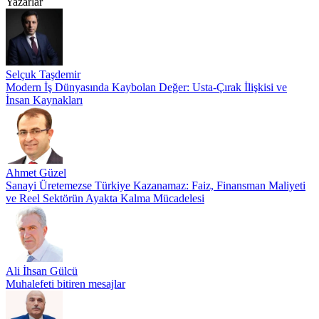
Yazarlar
Selçuk Taşdemir
Modern İş Dünyasında Kaybolan Değer: Usta-Çırak İlişkisi ve
İnsan Kaynakları
Ahmet Güzel
Sanayi Üretemezse Türkiye Kazanamaz: Faiz, Finansman Maliyeti
ve Reel Sektörün Ayakta Kalma Mücadelesi
Ali İhsan Gülcü
Muhalefeti bitiren mesajlar