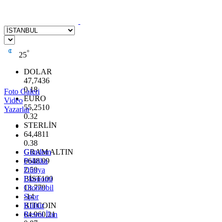
°
25
DOLAR
47,7436
0.18
Foto Galeri
EURO
Video
55,2510
Yazarlar
0.32
STERLİN
64,4811
0.38
GRAM ALTIN
Gündem
6648.99
Politika
2.59
Dünya
BİST100
Ekonomi
13.779
Otomobil
-14
Spor
BITCOIN
Kültür
64.960,21
Resmi İlan