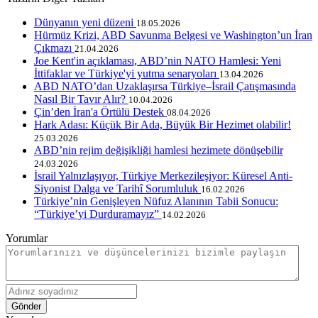
Dünyanın yeni düzeni
18.05.2026
Hürmüz Krizi, ABD Savunma Belgesi ve Washington’un İran
Çıkmazı
21.04.2026
Joe Kent'in açıklaması, ABD’nin NATO Hamlesi: Yeni
İttifaklar ve Türkiye'yi yutma senaryoları
13.04.2026
ABD NATO’dan Uzaklaşırsa Türkiye–İsrail Çatışmasında
Nasıl Bir Tavır Alır?
10.04.2026
Çin’den İran'a Örtülü Destek
08.04.2026
Hark Adası: Küçük Bir Ada, Büyük Bir Hezimet olabilir!
25.03.2026
ABD’nin rejim değişikliği hamlesi hezimete dönüşebilir
24.03.2026
İsrail Yalnızlaşıyor, Türkiye Merkezileşiyor: Küresel Anti-
Siyonist Dalga ve Tarihî Sorumluluk
16.02.2026
Türkiye’nin Genişleyen Nüfuz Alanının Tabii Sonucu:
“Türkiye’yi Durduramayız”
14.02.2026
Yorumlar
Gönder