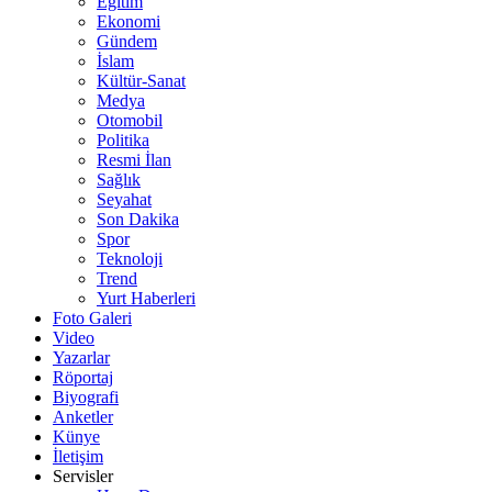
Eğitim
Ekonomi
Gündem
İslam
Kültür-Sanat
Medya
Otomobil
Politika
Resmi İlan
Sağlık
Seyahat
Son Dakika
Spor
Teknoloji
Trend
Yurt Haberleri
Foto Galeri
Video
Yazarlar
Röportaj
Biyografi
Anketler
Künye
İletişim
Servisler