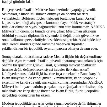
iradeyi görünür kılar.
Bu çerçevede İsrail'in Mısır ve İran üzerinden yaptığı güvenlik
okumaları, aslında Müslüman dünyaya da önemli bir ders
vermektedir. Bölgesel güçler, geleceği bugünden kurar. Askerî
kapasite, teknoloji altyapısı, ekonomik dayanıklılık ve stratejik
ittifaklar olmadan siyasi bağımsızlık uzun süre korunamaz. ASRİKA
Mihveri'nin önemi de burada ortaya çıkar: Müslüman ülkelerin
birbirini yalnızca diplomatik söylemlerle değil, ortak güvenlik ve
ortak kalkınma perspektifiyle desteklemesi gerekir. Aksi halde her
ülke, kendi sınırları içinde savunma yaparken dışarıdan
şekillendirilen bir jeopolitik oyunun parçası olmaya devam eder.
Sonuç olarak, bu açıklama sadece Mısır'a ilişkin bir değerlendirme
değildir. Aynı zamanda İsrail'in güvenlik paranoyasını anlamak için
önemli bir ipucudur. Çünkü İsrail, güvenliği mevcut dostluklar
üzerine değil, değişebilecek siyasi iradeler ile kalıcı askerî
kabiliyetler arasındaki ilişki üzerine inşa etmektedir. Buna karşılık
İslam dünyasının da kendi güvenlik mimarisini, kendi jeopolitik
eksenini ve kendi stratejik merkezini kurması zorunludur. ASRİKA
Mihveri bu ihtiyacın adıdır: parçalanmış coğrafyaları birleştiren, dış
müdahalelere karşı denge üreten ve İslam Birliği fikrini jeopolitik
gerçekliğe dönüştüren bir eksen.
Modern jeopolitikte savaşlar çoğu zaman cephede değil, ihtimaller