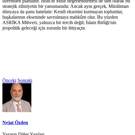
üzerinden planlanır. İsrail'in Mısır değerlendirmesi de tam olarak bu
stratejik zihniyetin bir yansımasıdır. Ancak aynı gerçek, Müslüman
dünyaya da şunu hatırlatır: Kendi eksenini kurmayan toplumlar,
başkalarının ekseninde savrulmaya mahkûm olur. Bu yüzden
ASRİKA Mihveri, yalnızca bir tercih değil; İslam Birliği'nin
jeopolitik geleceği için zorunlu bir ihtiyaçtır.
Önceki
Sonraki
Nejat Özden
Yazarın Diğer Yazıları