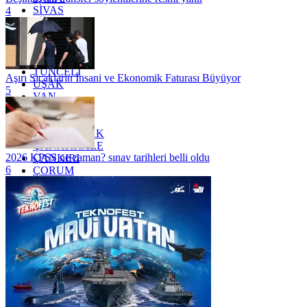
SİVAS
4
SİİRT
TEKİRDAĞ
TOKAT
TRABZON
TUNCELİ
Aşırı Sıcakların İnsani ve Ekonomik Faturası Büyüyor
UŞAK
5
VAN
YALOVA
YOZGAT
ZONGULDAK
ÇANAKKALE
2026 KPSS ne zaman? sınav tarihleri belli oldu
ÇANKIRI
6
ÇORUM
İSTANBUL
İZMİR
ŞANLIURFA
ŞIRNAK