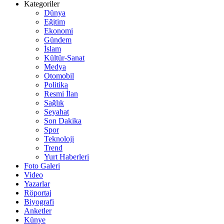
Kategoriler
Dünya
Eğitim
Ekonomi
Gündem
İslam
Kültür-Sanat
Medya
Otomobil
Politika
Resmi İlan
Sağlık
Seyahat
Son Dakika
Spor
Teknoloji
Trend
Yurt Haberleri
Foto Galeri
Video
Yazarlar
Röportaj
Biyografi
Anketler
Künye