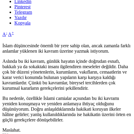
Linkedin
Pinterest
Telegram
Yazdır
Kopyala
-
+
A
A
İslam düşüncesinde önemli bir yere sahip olan, ancak zamanla farklı
anlamlar yüklenen iki kavram üzerine yazmak istiyorum.
Aslında bu iki kavram, günlük hayatın içinde doğrudan esnafı,
bakkalı ya da sokaktaki insanı ilgilendiren meseleler değildir. Daha
çok bir düzeni yönetenlerin, kurumların, vakıfların, cemaatlerin ve
karar verici konumda bulunan yapıların karşı karşıya kaldığı
kavramlardır. Çünkü bu kavramlar, bireysel tercihlerden çok
kurumsal kararların gerekçelerini şekillendirir.
Bu nedenle, özellikle İslami camialar açısından bu iki kavramı
yeniden konuşmaya ve yeniden anlamaya ihtiyaç olduğunu
düşünüyorum. Doğru anlaşıldıklarında hakikati koruyan ilkeler
hâline gelirler; yanlış kullanıldıklarında ise hakikatin üzerini örten en
güçlü gerekçelere dönüşebilirler.
Maslahat.