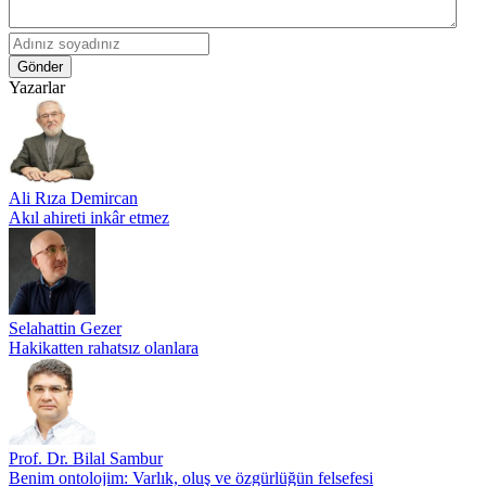
Gönder
Yazarlar
Ali Rıza Demircan
Akıl ahireti inkâr etmez
Selahattin Gezer
Hakikatten rahatsız olanlara
Prof. Dr. Bilal Sambur
Benim ontolojim: Varlık, oluş ve özgürlüğün felsefesi