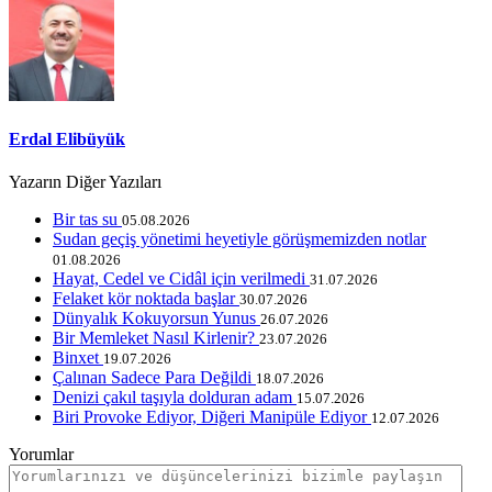
Erdal Elibüyük
Yazarın Diğer Yazıları
Bir tas su
05.08.2026
Sudan geçiş yönetimi heyetiyle görüşmemizden notlar
01.08.2026
Hayat, Cedel ve Cidâl için verilmedi
31.07.2026
Felaket kör noktada başlar
30.07.2026
Dünyalık Kokuyorsun Yunus
26.07.2026
Bir Memleket Nasıl Kirlenir?
23.07.2026
Binxet
19.07.2026
Çalınan Sadece Para Değildi
18.07.2026
Denizi çakıl taşıyla dolduran adam
15.07.2026
Biri Provoke Ediyor, Diğeri Manipüle Ediyor
12.07.2026
Yorumlar