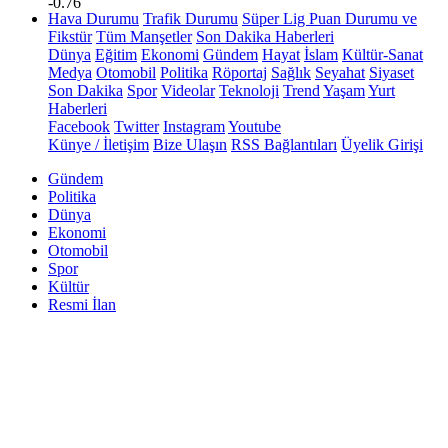
-0.76
Hava Durumu
Trafik Durumu
Süper Lig Puan Durumu ve
Fikstür
Tüm Manşetler
Son Dakika Haberleri
Dünya
Eğitim
Ekonomi
Gündem
Hayat
İslam
Kültür-Sanat
Medya
Otomobil
Politika
Röportaj
Sağlık
Seyahat
Siyaset
Son Dakika
Spor
Videolar
Teknoloji
Trend
Yaşam
Yurt
Haberleri
Facebook
Twitter
Instagram
Youtube
Künye / İletişim
Bize Ulaşın
RSS Bağlantıları
Üyelik Girişi
Gündem
Politika
Dünya
Ekonomi
Otomobil
Spor
Kültür
Resmi İlan