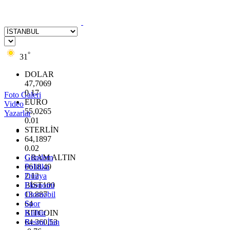
°
31
DOLAR
47,7069
0.17
Foto Galeri
EURO
Video
55,0265
Yazarlar
0.01
STERLİN
64,1897
0.02
GRAM ALTIN
Gündem
6618.49
Politika
2.12
Dünya
BİST100
Ekonomi
13.887
Otomobil
64
Spor
BITCOIN
Kültür
64.360,53
Resmi İlan