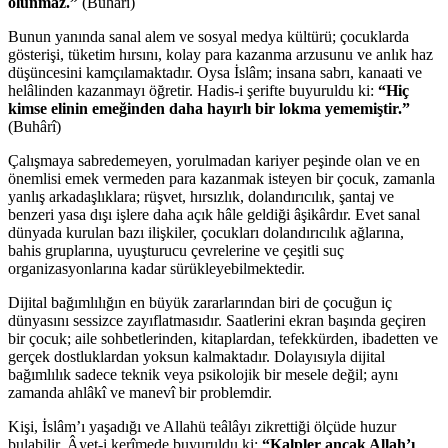
olunmaz.”
(Buhârî)
Bunun yanında sanal alem ve sosyal medya kültürü; çocuklarda
gösterişi, tüketim hırsını, kolay para kazanma arzusunu ve anlık haz
düşüncesini kamçılamaktadır. Oysa İslâm; insana sabrı, kanaati ve
helâlinden kazanmayı öğretir. Hadis-i şerifte buyuruldu ki:
“Hiç
kimse elinin emeğinden daha hayırlı bir lokma yememiştir.”
(Buhârî)
Çalışmaya sabredemeyen, yorulmadan kariyer peşinde olan ve en
önemlisi emek vermeden para kazanmak isteyen bir çocuk, zamanla
yanlış arkadaşlıklara; rüşvet, hırsızlık, dolandırıcılık, şantaj ve
benzeri yasa dışı işlere daha açık hâle geldiği âşikârdır. Evet sanal
dünyada kurulan bazı ilişkiler, çocukları dolandırıcılık ağlarına,
bahis gruplarına, uyuşturucu çevrelerine ve çeşitli suç
organizasyonlarına kadar sürükleyebilmektedir.
Dijital bağımlılığın en büyük zararlarından biri de çocuğun iç
dünyasını sessizce zayıflatmasıdır. Saatlerini ekran başında geçiren
bir çocuk; aile sohbetlerinden, kitaplardan, tefekkürden, ibadetten ve
gerçek dostluklardan yoksun kalmaktadır. Dolayısıyla dijital
bağımlılık sadece teknik veya psikolojik bir mesele değil; aynı
zamanda ahlâkî ve manevî bir problemdir.
Kişi, İslâm’ı yaşadığı ve Allahü teâlâyı zikrettiği ölçüde huzur
bulabilir. Âyet-i kerîmede buyuruldu ki:
“Kalpler ancak Allah’ı