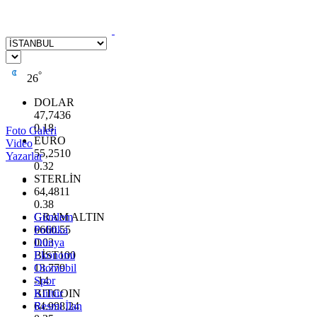
°
26
DOLAR
47,7436
0.18
Foto Galeri
EURO
Video
55,2510
Yazarlar
0.32
STERLİN
64,4811
0.38
GRAM ALTIN
Gündem
6660.55
Politika
0.03
Dünya
BİST100
Ekonomi
13.779
Otomobil
-14
Spor
BITCOIN
Kültür
64.998,24
Resmi İlan