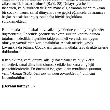
zikretmekle huzur bulur.”
(Ra‘d, 28) Dolayısıyla bedeni
ibadetten, kalbi zikirden ve zihni manevî gıdalardan mahrum kalan
bir çocuk huzuru; sanal dünyalarda ve geçici eğlencelerde aramaya
başlar. Ancak bu arayış, onu daha büyük boşluklara
sürüklemektedir.
Bu noktada anne-babalara ve aile büyüklerine çok büyük görevler
düşmektedir. Öncelikle çocukların ekran süreleri kontrol altında
tutulmalı, izledikleri içerikler takip edilmeli ve yaşlarına uygun
olmayan yayınlardan korunmalıdırlar. Ancak mesele, yasak
koymakla da bitmez. Çocukların zamanı mutlaka faydalı aktivitelerle
doldurulmalıdır.
Kitap okuma, cami ortamı, aile içi hasbihaller ve büyüklerin
sohbetleri, sanal dünyanın olumsuz etkilerine karşı en güçlü
panzehirlerdendir. En önemlisi ise, çocuklara murâkabe şuurunu,
yani
“Allahü Teâlâ, beni her an beni görmektedir,”
bilincini
kazandırabilmektir.
(Devamı haftaya…)