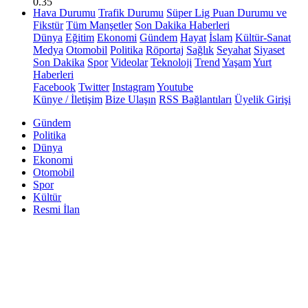
0.35
Hava Durumu
Trafik Durumu
Süper Lig Puan Durumu ve
Fikstür
Tüm Manşetler
Son Dakika Haberleri
Dünya
Eğitim
Ekonomi
Gündem
Hayat
İslam
Kültür-Sanat
Medya
Otomobil
Politika
Röportaj
Sağlık
Seyahat
Siyaset
Son Dakika
Spor
Videolar
Teknoloji
Trend
Yaşam
Yurt
Haberleri
Facebook
Twitter
Instagram
Youtube
Künye / İletişim
Bize Ulaşın
RSS Bağlantıları
Üyelik Girişi
Gündem
Politika
Dünya
Ekonomi
Otomobil
Spor
Kültür
Resmi İlan