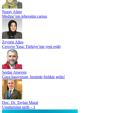
Nuray Alper
Medine’nin tebessüm çarşısı
Zeynep Alkış
Çerçeve Yasa: Türkiye’nin yeni eşiği
Serdar Arseven
Gaza basıyorum, benimle birlikte gelin!
Doç. Dr. Taylan Maral
Unutturulan tarih – 1