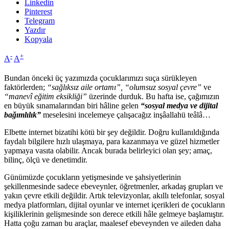
Linkedin
Pinterest
Telegram
Yazdır
Kopyala
-
+
A
A
Bundan önceki üç yazımızda çocuklarımızı suça sürükleyen
faktörlerden;
“sağlıksız aile ortamı”, “olumsuz sosyal çevre”
ve
“manevî eğitim eksikliği”
üzerinde durduk. Bu hafta ise, çağımızın
en büyük sınamalarından biri hâline gelen
“sosyal medya ve dijital
bağımlılık”
meselesini incelemeye çalışacağız inşâallahü teâlâ…
Elbette internet bizatihi kötü bir şey değildir. Doğru kullanıldığında
faydalı bilgilere hızlı ulaşmaya, para kazanmaya ve güzel hizmetler
yapmaya vasıta olabilir. Ancak burada belirleyici olan şey; amaç,
bilinç, ölçü ve denetimdir.
Günümüzde çocukların yetişmesinde ve şahsiyetlerinin
şekillenmesinde sadece ebeveynler, öğretmenler, arkadaş grupları ve
yakın çevre etkili değildir. Artık televizyonlar, akıllı telefonlar, sosyal
medya platformları, dijital oyunlar ve internet içerikleri de çocukların
kişiliklerinin gelişmesinde son derece etkili hâle gelmeye başlamıştır.
Hatta çoğu zaman bu araçlar, maalesef ebeveynden ve aileden daha