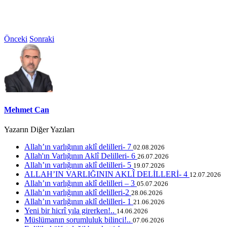
Önceki
Sonraki
Mehmet Can
Yazarın Diğer Yazıları
Allah’ın varlığının aklî delilleri- 7
02.08.2026
Allah'ın Varlığının Aklî Delilleri- 6
26.07.2026
Allah’ın varlığının aklî delilleri- 5
19.07.2026
ALLAH’IN VARLIĞININ AKLÎ DELİLLERİ- 4
12.07.2026
Allah’ın varlığının aklî delilleri – 3
05.07.2026
Allah’ın varlığının aklî delilleri-2
28.06.2026
Allah’ın varlığının aklî delilleri- 1
21.06.2026
Yeni bir hicrî yıla girerken!..
14.06.2026
Müslümanın sorumluluk bilinci!..
07.06.2026