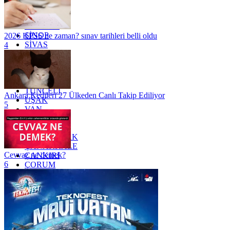
RİZE
SAKARYA
SAMSUN
SİNOP
2026 KPSS ne zaman? sınav tarihleri belli oldu
SİVAS
4
SİİRT
TEKİRDAĞ
TOKAT
TRABZON
TUNCELİ
Ankara Kedileri 27 Ülkeden Canlı Takip Ediliyor
UŞAK
5
VAN
YALOVA
YOZGAT
ZONGULDAK
ÇANAKKALE
Cevvaz ne demek?
ÇANKIRI
6
ÇORUM
İSTANBUL
İZMİR
ŞANLIURFA
ŞIRNAK