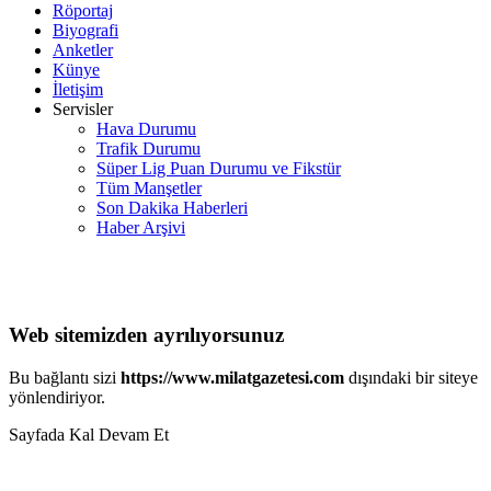
Röportaj
Biyografi
Anketler
Künye
İletişim
Servisler
Hava Durumu
Trafik Durumu
Süper Lig Puan Durumu ve Fikstür
Tüm Manşetler
Son Dakika Haberleri
Haber Arşivi
Web sitemizden ayrılıyorsunuz
Bu bağlantı sizi
https://www.milatgazetesi.com
dışındaki bir siteye
yönlendiriyor.
Sayfada Kal
Devam Et