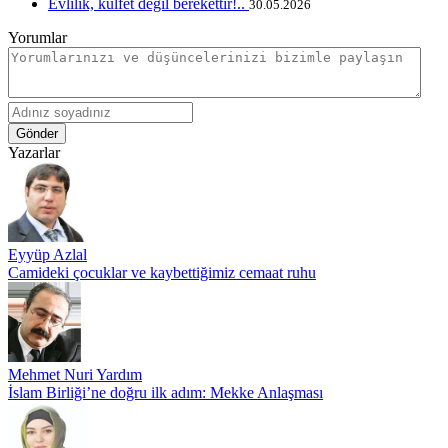
Evlilik, külfet değil berekettir!..
30.05.2026
Yorumlar
Gönder
Yazarlar
Eyyüp Azlal
Camideki çocuklar ve kaybettiğimiz cemaat ruhu
Mehmet Nuri Yardım
İslam Birliği’ne doğru ilk adım: Mekke Anlaşması