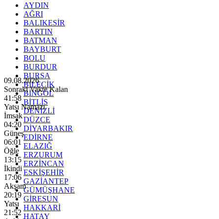
AYDIN
AĞRI
BALIKESİR
BARTIN
BATMAN
BAYBURT
BOLU
BURDUR
BURSA
09.08.2026
BİLECİK
Sonraki Vakte Kalan
BİNGÖL
41:57
BİTLİS
Yatsı Namazı
DENİZLİ
İmsak
DÜZCE
04:20
DİYARBAKIR
Güneş
EDİRNE
06:01
ELAZIĞ
Öğle
ERZURUM
13:15
ERZİNCAN
İkindi
ESKİŞEHİR
17:06
GAZİANTEP
Akşam
GÜMÜŞHANE
20:19
GİRESUN
Yatsı
HAKKARİ
21:52
HATAY