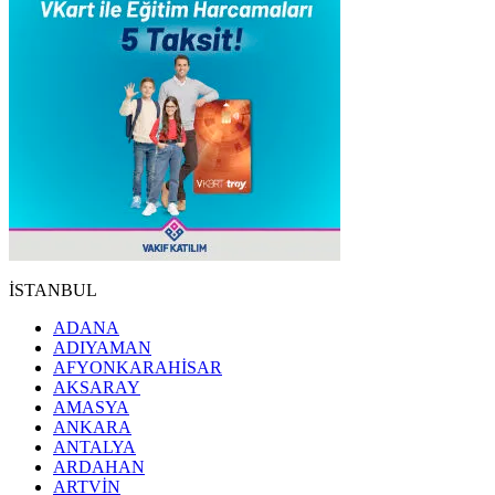
İSTANBUL
ADANA
ADIYAMAN
AFYONKARAHİSAR
AKSARAY
AMASYA
ANKARA
ANTALYA
ARDAHAN
ARTVİN