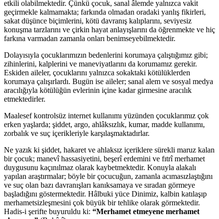
etkili olabilmektedir. Çünkü çocuk, sanal âlemde yalnızca vakit
geçirmekle kalmamakta; farkında olmadan oradaki yanlış fikirleri,
sakat düşünce biçimlerini, kötü davranış kalıplarını, seviyesiz
konuşma tarzlarını ve çirkin hayat anlayışlarını da öğrenmekte ve hiç
farkına varmadan zamanla onları benimseyebilmektedir.
Dolayısıyla çocuklarımızın bedenlerini korumaya çalıştığımız gibi;
zihinlerini, kalplerini ve maneviyatlarını da korumamız gerekir.
Eskiden aileler, çocuklarını yalnızca sokaktaki kötülüklerden
korumaya çalışırlardı. Bugün ise aileler; sanal alem ve sosyal medya
aracılığıyla kötülüğün evlerinin içine kadar girmesine aracılık
etmektedirler.
Maalesef kontrolsüz internet kullanımı yüzünden çocuklarımız çok
erken yaşlarda; şiddet, argo, ahlâksızlık, kumar, madde kullanımı,
zorbalık ve suç içerikleriyle karşılaşmaktadırlar.
Ne yazık ki şiddet, hakaret ve ahlaksız içeriklere sürekli maruz kalan
bir çocuk; manevî hassasiyetini, beşerî erdemini ve fıtrî merhamet
duygusunu kaçınılmaz olarak kaybetmektedir. Konuyla alakalı
yapılan araştırmalar; böyle bir çocucuğun, zamanla acımasızlaştığını
ve suç olan bazı davranışları kanıksamaya ve sıradan görmeye
başladığını göstermektedir. Hâlbuki yüce Dinimiz, kalbin katılaşıp
merhametsizleşmesini çok büyük bir tehlike olarak görmektedir.
Hadis-i şerifte buyuruldu ki:
“Merhamet etmeyene merhamet