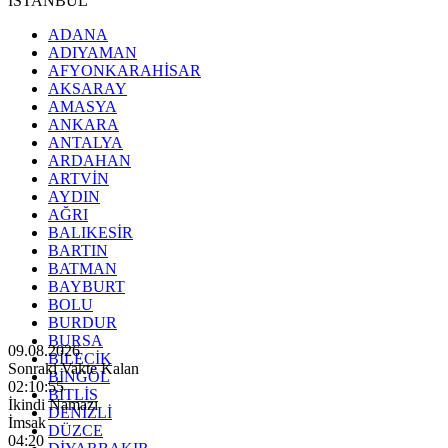
İSTANBUL
ADANA
ADIYAMAN
AFYONKARAHİSAR
AKSARAY
AMASYA
ANKARA
ANTALYA
ARDAHAN
ARTVİN
AYDIN
AĞRI
BALIKESİR
BARTIN
BATMAN
BAYBURT
BOLU
BURDUR
BURSA
09.08.2026
BİLECİK
Sonraki Vakte Kalan
BİNGÖL
02:10:54
BİTLİS
İkindi Namazı
DENİZLİ
İmsak
DÜZCE
04:20