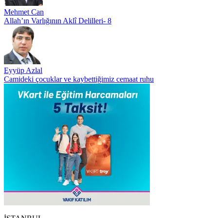
Mehmet Can
Allah’ın Varlığının Aklî Delilleri- 8
Eyyüp Azlal
Camideki çocuklar ve kaybettiğimiz cemaat ruhu