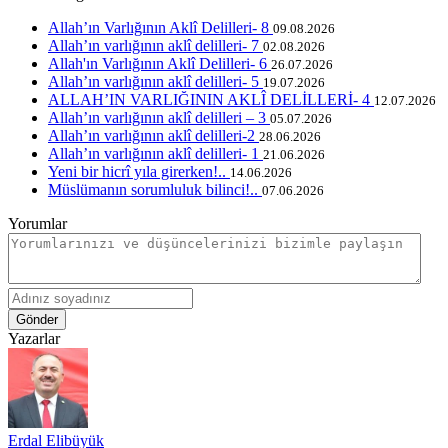
Allah’ın Varlığının Aklî Delilleri- 8
09.08.2026
Allah’ın varlığının aklî delilleri- 7
02.08.2026
Allah'ın Varlığının Aklî Delilleri- 6
26.07.2026
Allah’ın varlığının aklî delilleri- 5
19.07.2026
ALLAH’IN VARLIĞININ AKLÎ DELİLLERİ- 4
12.07.2026
Allah’ın varlığının aklî delilleri – 3
05.07.2026
Allah’ın varlığının aklî delilleri-2
28.06.2026
Allah’ın varlığının aklî delilleri- 1
21.06.2026
Yeni bir hicrî yıla girerken!..
14.06.2026
Müslümanın sorumluluk bilinci!..
07.06.2026
Yorumlar
Gönder
Yazarlar
Erdal Elibüyük