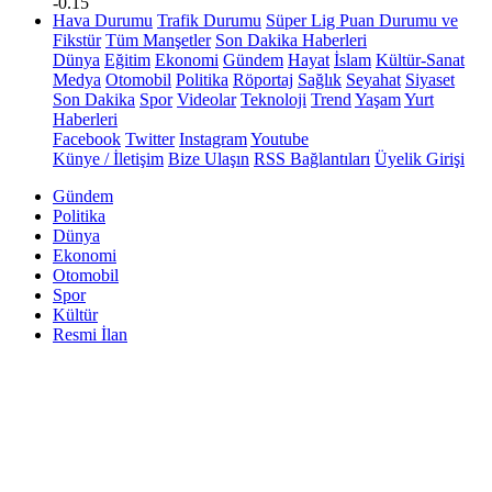
-0.15
Hava Durumu
Trafik Durumu
Süper Lig Puan Durumu ve
Fikstür
Tüm Manşetler
Son Dakika Haberleri
Dünya
Eğitim
Ekonomi
Gündem
Hayat
İslam
Kültür-Sanat
Medya
Otomobil
Politika
Röportaj
Sağlık
Seyahat
Siyaset
Son Dakika
Spor
Videolar
Teknoloji
Trend
Yaşam
Yurt
Haberleri
Facebook
Twitter
Instagram
Youtube
Künye / İletişim
Bize Ulaşın
RSS Bağlantıları
Üyelik Girişi
Gündem
Politika
Dünya
Ekonomi
Otomobil
Spor
Kültür
Resmi İlan