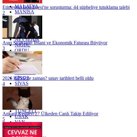
KİLİS
MALATYA
Etimesgut Belediyesi'ne soruşturma: 44 şüpheliye tutuklama talebi
MANİSA
2
MARDİN
MERSİN
MUĞLA
MUŞ
NEVŞEHİR
Aşırı Sıcakların İnsani ve Ekonomik Faturası Büyüyor
NİĞDE
3
ORDU
OSMANİYE
RİZE
SAKARYA
SAMSUN
SİNOP
2026 KPSS ne zaman? sınav tarihleri belli oldu
SİVAS
4
SİİRT
TEKİRDAĞ
TOKAT
TRABZON
TUNCELİ
Ankara Kedileri 27 Ülkeden Canlı Takip Ediliyor
UŞAK
5
VAN
YALOVA
YOZGAT