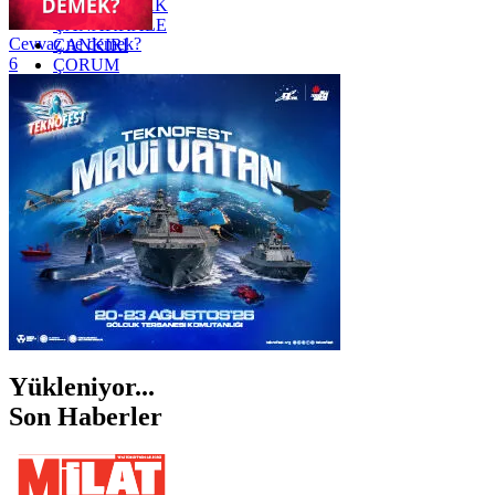
ZONGULDAK
ÇANAKKALE
Cevvaz ne demek?
ÇANKIRI
6
ÇORUM
İSTANBUL
İZMİR
ŞANLIURFA
ŞIRNAK
Yükleniyor...
Son Haberler