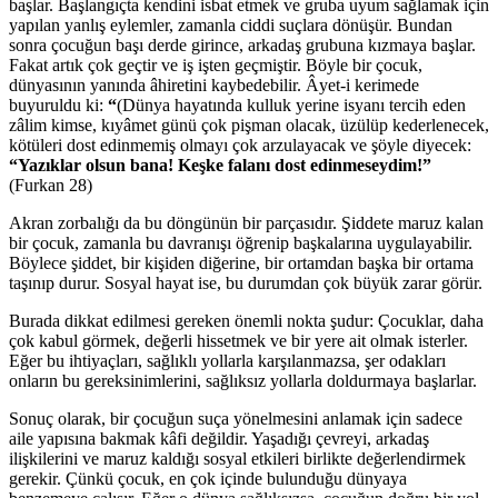
başlar. Başlangıçta kendini isbat etmek ve gruba uyum sağlamak için
yapılan yanlış eylemler, zamanla ciddi suçlara dönüşür. Bundan
sonra çocuğun başı derde girince, arkadaş grubuna kızmaya başlar.
Fakat artık çok geçtir ve iş işten geçmiştir. Böyle bir çocuk,
dünyasının yanında âhiretini kaybedebilir. Âyet-i kerimede
buyuruldu ki:
“
(Dünya hayatında kulluk yerine isyanı tercih eden
zâlim kimse, kıyâmet günü çok pişman olacak, üzülüp kederlenecek,
kötüleri dost edinmemiş olmayı çok arzulayacak ve şöyle diyecek:
“Yazıklar olsun bana! Keşke falanı dost edinmeseydim!”
(Furkan 28)
Akran zorbalığı da bu döngünün bir parçasıdır. Şiddete maruz kalan
bir çocuk, zamanla bu davranışı öğrenip başkalarına uygulayabilir.
Böylece şiddet, bir kişiden diğerine, bir ortamdan başka bir ortama
taşınıp durur. Sosyal hayat ise, bu durumdan çok büyük zarar görür.
Burada dikkat edilmesi gereken önemli nokta şudur: Çocuklar, daha
çok kabul görmek, değerli hissetmek ve bir yere ait olmak isterler.
Eğer bu ihtiyaçları, sağlıklı yollarla karşılanmazsa, şer odakları
onların bu gereksinimlerini, sağlıksız yollarla doldurmaya başlarlar.
Sonuç olarak, bir çocuğun suça yönelmesini anlamak için sadece
aile yapısına bakmak kâfi değildir. Yaşadığı çevreyi, arkadaş
ilişkilerini ve maruz kaldığı sosyal etkileri birlikte değerlendirmek
gerekir. Çünkü çocuk, en çok içinde bulunduğu dünyaya