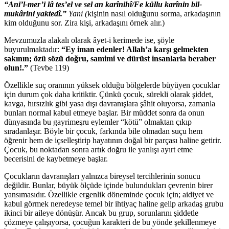
“Ani’l-mer’i lâ tes’el ve sel an karînihî/Fe küllu karînin bil-
mukârini yaktedî.”
Yani (
kişinin nasıl olduğunu sorma, arkadaşının
kim olduğunu sor. Zira kişi, arkadaşını örnek alır.)
Mevzumuzla alakalı olarak âyet-i kerimede ise, şöyle
buyurulmaktadır:
“Ey iman edenler! Allah’a karşı gelmekten
sakının; özü sözü doğru, samimi ve dürüst insanlarla beraber
olun!.”
(Tevbe 119)
Özellikle suç oranının yüksek olduğu bölgelerde büyüyen çocuklar
için durum çok daha kritiktir. Çünkü çocuk, sürekli olarak şiddet,
kavga, hırsızlık gibi yasa dışı davranışlara şâhit oluyorsa, zamanla
bunları normal kabul etmeye başlar. Bir müddet sonra da onun
dünyasında bu gayrimeşru eylemler “kötü” olmaktan çıkıp
sıradanlaşır. Böyle bir çocuk, farkında bile olmadan suçu hem
öğrenir hem de içselleştirip hayatının doğal bir parçası haline getirir.
Çocuk, bu noktadan sonra artık doğru ile yanlışı ayırt etme
becerisini de kaybetmeye başlar.
Çocukların davranışları yalnızca bireysel tercihlerinin sonucu
değildir. Bunlar, büyük ölçüde içinde bulundukları çevrenin birer
yansımasıdır. Özellikle ergenlik döneminde çocuk için; aidiyet ve
kabul görmek neredeyse temel bir ihtiyaç haline gelip arkadaş grubu
ikinci bir aileye dönüşür. Ancak bu grup, sorunlarını şiddetle
çözmeye çalışıyorsa, çocuğun karakteri de bu yönde şekillenmeye