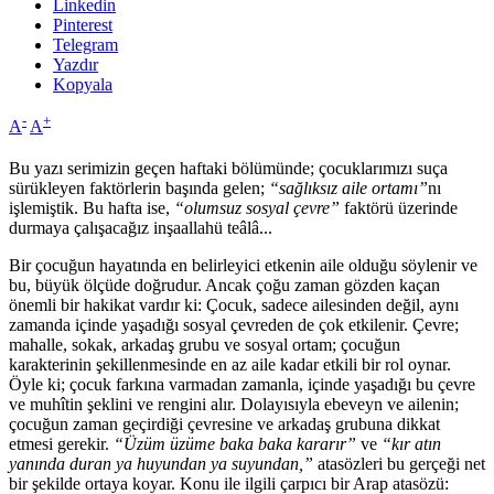
Linkedin
Pinterest
Telegram
Yazdır
Kopyala
-
+
A
A
Bu yazı serimizin geçen haftaki bölümünde; çocuklarımızı suça
sürükleyen faktörlerin başında gelen;
“sağlıksız aile ortamı”
nı
işlemiştik. Bu hafta ise,
“olumsuz sosyal çevre”
faktörü üzerinde
durmaya çalışacağız inşaallahü teâlâ...
Bir çocuğun hayatında en belirleyici etkenin aile olduğu söylenir ve
bu, büyük ölçüde doğrudur. Ancak çoğu zaman gözden kaçan
önemli bir hakikat vardır ki: Çocuk, sadece ailesinden değil, aynı
zamanda içinde yaşadığı sosyal çevreden de çok etkilenir. Çevre;
mahalle, sokak, arkadaş grubu ve sosyal ortam; çocuğun
karakterinin şekillenmesinde en az aile kadar etkili bir rol oynar.
Öyle ki; çocuk farkına varmadan zamanla, içinde yaşadığı bu çevre
ve muhîtin şeklini ve rengini alır. Dolayısıyla ebeveyn ve ailenin;
çocuğun zaman geçirdiği çevresine ve arkadaş grubuna dikkat
etmesi gerekir.
“Üzüm üzüme baka baka kararır”
ve
“kır atın
yanında duran ya huyundan ya suyundan,”
atasözleri bu gerçeği net
bir şekilde ortaya koyar. Konu ile ilgili çarpıcı bir Arap atasözü: