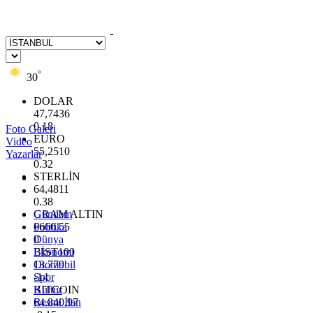
°
30
DOLAR
47,7436
0.18
Foto Galeri
EURO
Video
55,2510
Yazarlar
0.32
STERLİN
64,4811
0.38
GRAM ALTIN
Gündem
6660.55
Politika
0
Dünya
BİST100
Ekonomi
13.779
Otomobil
-14
Spor
BITCOIN
Kültür
64.840,97
Resmi İlan