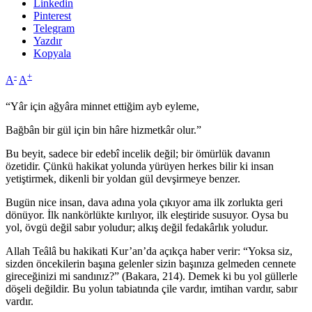
Linkedin
Pinterest
Telegram
Yazdır
Kopyala
-
+
A
A
“Yâr için ağyâra minnet ettiğim ayb eyleme,
Bağbân bir gül için bin hâre hizmetkâr olur.”
Bu beyit, sadece bir edebî incelik değil; bir ömürlük davanın
özetidir. Çünkü hakikat yolunda yürüyen herkes bilir ki insan
yetiştirmek, dikenli bir yoldan gül devşirmeye benzer.
Bugün nice insan, dava adına yola çıkıyor ama ilk zorlukta geri
dönüyor. İlk nankörlükte kırılıyor, ilk eleştiride susuyor. Oysa bu
yol, övgü değil sabır yoludur; alkış değil fedakârlık yoludur.
Allah Teâlâ bu hakikati Kur’an’da açıkça haber verir: “Yoksa siz,
sizden öncekilerin başına gelenler sizin başınıza gelmeden cennete
gireceğinizi mi sandınız?” (Bakara, 214). Demek ki bu yol güllerle
döşeli değildir. Bu yolun tabiatında çile vardır, imtihan vardır, sabır
vardır.