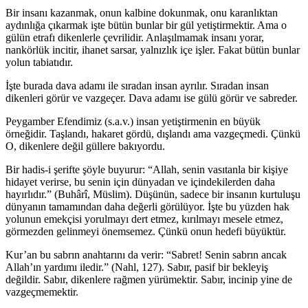
Bir insanı kazanmak, onun kalbine dokunmak, onu karanlıktan
aydınlığa çıkarmak işte bütün bunlar bir gül yetiştirmektir. Ama o
gülün etrafı dikenlerle çevrilidir. Anlaşılmamak insanı yorar,
nankörlük incitir, ihanet sarsar, yalnızlık içe işler. Fakat bütün bunlar
yolun tabiatıdır.
İşte burada dava adamı ile sıradan insan ayrılır. Sıradan insan
dikenleri görür ve vazgeçer. Dava adamı ise gülü görür ve sabreder.
Peygamber Efendimiz (s.a.v.) insan yetiştirmenin en büyük
örneğidir. Taşlandı, hakaret gördü, dışlandı ama vazgeçmedi. Çünkü
O, dikenlere değil güllere bakıyordu.
Bir hadis-i şerifte şöyle buyurur: “Allah, senin vasıtanla bir kişiye
hidayet verirse, bu senin için dünyadan ve içindekilerden daha
hayırlıdır.” (Buhârî, Müslim). Düşünün, sadece bir insanın kurtuluşu
dünyanın tamamından daha değerli görülüyor. İşte bu yüzden hak
yolunun emekçisi yorulmayı dert etmez, kırılmayı mesele etmez,
görmezden gelinmeyi önemsemez. Çünkü onun hedefi büyüktür.
Kur’an bu sabrın anahtarını da verir: “Sabret! Senin sabrın ancak
Allah’ın yardımı iledir.” (Nahl, 127). Sabır, pasif bir bekleyiş
değildir. Sabır, dikenlere rağmen yürümektir. Sabır, incinip yine de
vazgeçmemektir.