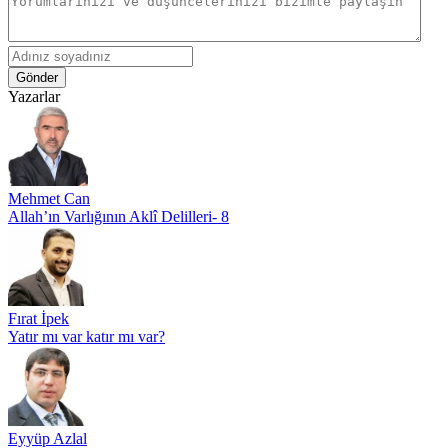
Gönder
Yazarlar
Mehmet Can
Allah’ın Varlığının Aklî Delilleri- 8
Fırat İpek
Yatır mı var katır mı var?
Eyyüp Azlal