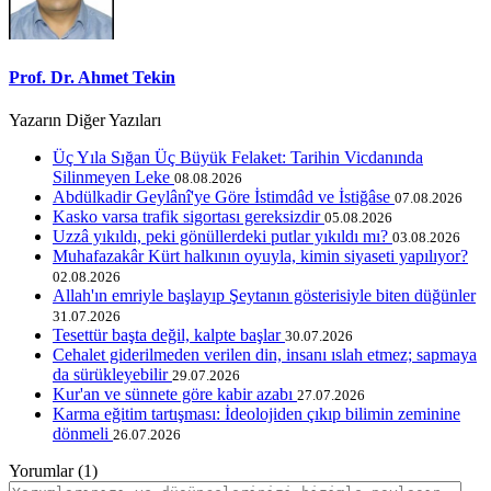
Prof. Dr. Ahmet Tekin
Yazarın Diğer Yazıları
Üç Yıla Sığan Üç Büyük Felaket: Tarihin Vicdanında
Silinmeyen Leke
08.08.2026
Abdülkadir Geylânî'ye Göre İstimdâd ve İstiğâse
07.08.2026
Kasko varsa trafik sigortası gereksizdir
05.08.2026
Uzzâ yıkıldı, peki gönüllerdeki putlar yıkıldı mı?
03.08.2026
Muhafazakâr Kürt halkının oyuyla, kimin siyaseti yapılıyor?
02.08.2026
Allah'ın emriyle başlayıp Şeytanın gösterisiyle biten düğünler
31.07.2026
Tesettür başta değil, kalpte başlar
30.07.2026
Cehalet giderilmeden verilen din, insanı ıslah etmez; sapmaya
da sürükleyebilir
29.07.2026
Kur'an ve sünnete göre kabir azabı
27.07.2026
Karma eğitim tartışması: İdeolojiden çıkıp bilimin zeminine
dönmeli
26.07.2026
Yorumlar (1)