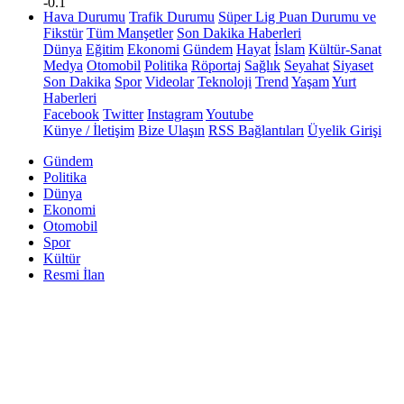
-0.1
Hava Durumu
Trafik Durumu
Süper Lig Puan Durumu ve
Fikstür
Tüm Manşetler
Son Dakika Haberleri
Dünya
Eğitim
Ekonomi
Gündem
Hayat
İslam
Kültür-Sanat
Medya
Otomobil
Politika
Röportaj
Sağlık
Seyahat
Siyaset
Son Dakika
Spor
Videolar
Teknoloji
Trend
Yaşam
Yurt
Haberleri
Facebook
Twitter
Instagram
Youtube
Künye / İletişim
Bize Ulaşın
RSS Bağlantıları
Üyelik Girişi
Gündem
Politika
Dünya
Ekonomi
Otomobil
Spor
Kültür
Resmi İlan