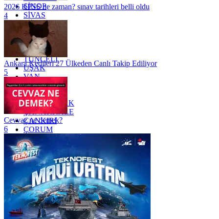
SİNOP
2026 KPSS ne zaman? sınav tarihleri belli oldu
SİVAS
4
SİİRT
TEKİRDAĞ
TOKAT
TRABZON
TUNCELİ
Ankara Kedileri 27 Ülkeden Canlı Takip Ediliyor
UŞAK
5
VAN
YALOVA
YOZGAT
ZONGULDAK
ÇANAKKALE
Cevvaz ne demek?
ÇANKIRI
6
ÇORUM
İSTANBUL
İZMİR
ŞANLIURFA
ŞIRNAK