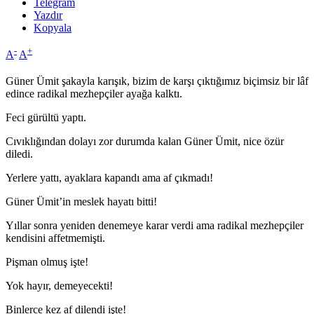
Telegram
Yazdır
Kopyala
-
+
A
A
Güner Ümit şakayla karışık, bizim de karşı çıktığımız biçimsiz bir lâf
edince radikal mezhepçiler ayağa kalktı.
Feci gürültü yaptı.
Cıvıklığından dolayı zor durumda kalan Güner Ümit, nice özür
diledi.
Yerlere yattı, ayaklara kapandı ama af çıkmadı!
Güner Ümit’in meslek hayatı bitti!
Yıllar sonra yeniden denemeye karar verdi ama radikal mezhepçiler
kendisini affetmemişti.
Pişman olmuş işte!
Yok hayır, demeyecekti!
Binlerce kez af dilendi işte!