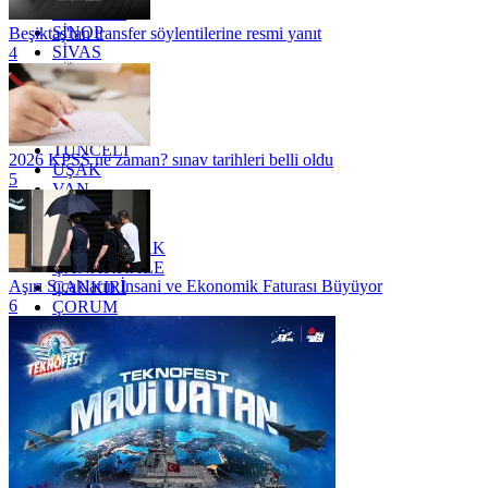
SAMSUN
SİNOP
Beşiktaş'tan transfer söylentilerine resmi yanıt
SİVAS
4
SİİRT
TEKİRDAĞ
TOKAT
TRABZON
TUNCELİ
2026 KPSS ne zaman? sınav tarihleri belli oldu
UŞAK
5
VAN
YALOVA
YOZGAT
ZONGULDAK
ÇANAKKALE
Aşırı Sıcakların İnsani ve Ekonomik Faturası Büyüyor
ÇANKIRI
6
ÇORUM
İSTANBUL
İZMİR
ŞANLIURFA
ŞIRNAK