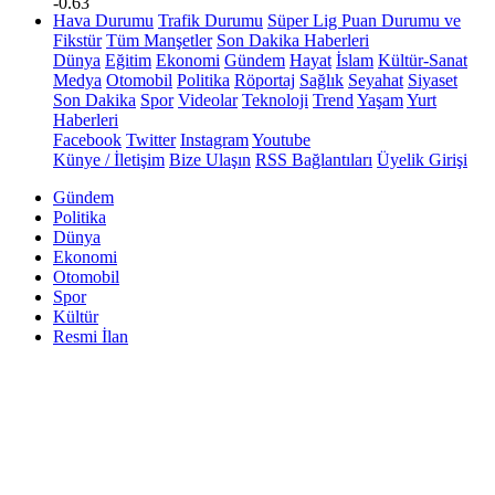
-0.63
Hava Durumu
Trafik Durumu
Süper Lig Puan Durumu ve
Fikstür
Tüm Manşetler
Son Dakika Haberleri
Dünya
Eğitim
Ekonomi
Gündem
Hayat
İslam
Kültür-Sanat
Medya
Otomobil
Politika
Röportaj
Sağlık
Seyahat
Siyaset
Son Dakika
Spor
Videolar
Teknoloji
Trend
Yaşam
Yurt
Haberleri
Facebook
Twitter
Instagram
Youtube
Künye / İletişim
Bize Ulaşın
RSS Bağlantıları
Üyelik Girişi
Gündem
Politika
Dünya
Ekonomi
Otomobil
Spor
Kültür
Resmi İlan