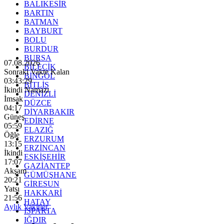
BALIKESİR
BARTIN
BATMAN
BAYBURT
BOLU
BURDUR
BURSA
07.08.2026
BİLECİK
Sonraki Vakte Kalan
BİNGÖL
03:43:28
BİTLİS
İkindi Namazı
DENİZLİ
İmsak
DÜZCE
04:17
DİYARBAKIR
Güneş
EDİRNE
05:59
ELAZIĞ
Öğle
ERZURUM
13:15
ERZİNCAN
İkindi
ESKİŞEHİR
17:07
GAZİANTEP
Akşam
GÜMÜŞHANE
20:21
GİRESUN
Yatsı
HAKKARİ
21:56
HATAY
Aylık Vakitler
ISPARTA
IĞDIR