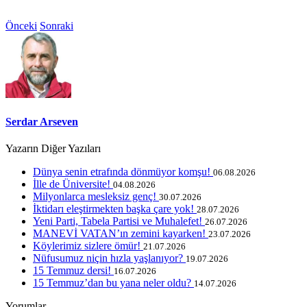
Önceki
Sonraki
Serdar Arseven
Yazarın Diğer Yazıları
Dünya senin etrafında dönmüyor komşu!
06.08.2026
İlle de Üniversite!
04.08.2026
Milyonlarca mesleksiz genç!
30.07.2026
İktidarı eleştirmekten başka çare yok!
28.07.2026
Yeni Parti, Tabela Partisi ve Muhalefet!
26.07.2026
MANEVİ VATAN’ın zemini kayarken!
23.07.2026
Köylerimiz sizlere ömür!
21.07.2026
Nüfusumuz niçin hızla yaşlanıyor?
19.07.2026
15 Temmuz dersi!
16.07.2026
15 Temmuz’dan bu yana neler oldu?
14.07.2026
Yorumlar