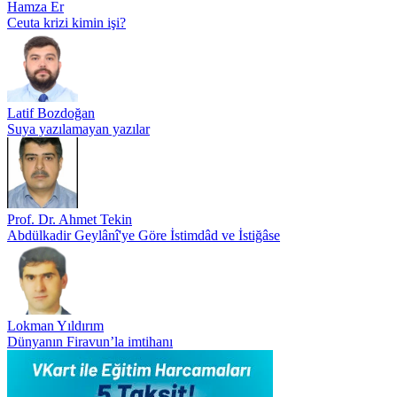
Hamza Er
Ceuta krizi kimin işi?
Latif Bozdoğan
Suya yazılamayan yazılar
Prof. Dr. Ahmet Tekin
Abdülkadir Geylânî'ye Göre İstimdâd ve İstiğâse
Lokman Yıldırım
Dünyanın Firavun’la imtihanı