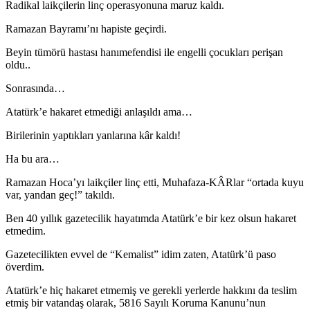
Radikal laikçilerin linç operasyonuna maruz kaldı.
Ramazan Bayramı’nı hapiste geçirdi.
Beyin tümörü hastası hanımefendisi ile engelli çocukları perişan
oldu..
Sonrasında…
Atatürk’e hakaret etmediği anlaşıldı ama…
Birilerinin yaptıkları yanlarına kâr kaldı!
Ha bu ara…
Ramazan Hoca’yı laikçiler linç etti, Muhafaza-KÂRlar “ortada kuyu
var, yandan geç!” takıldı.
Ben 40 yıllık gazetecilik hayatımda Atatürk’e bir kez olsun hakaret
etmedim.
Gazetecilikten evvel de “Kemalist” idim zaten, Atatürk’ü paso
överdim.
Atatürk’e hiç hakaret etmemiş ve gerekli yerlerde hakkını da teslim
etmiş bir vatandaş olarak, 5816 Sayılı Koruma Kanunu’nun