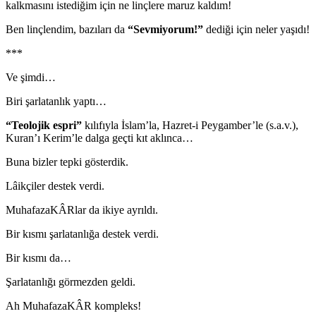
kalkmasını istediğim için ne linçlere maruz kaldım!
Ben linçlendim, bazıları da
“Sevmiyorum!”
dediği için neler yaşıdı!
***
Ve şimdi…
Biri şarlatanlık yaptı…
“Teolojik espri”
kılıfıyla İslam’la, Hazret-i Peygamber’le (s.a.v.),
Kuran’ı Kerim’le dalga geçti kıt aklınca…
Buna bizler tepki gösterdik.
Lâikçiler destek verdi.
MuhafazaKÂRlar da ikiye ayrıldı.
Bir kısmı şarlatanlığa destek verdi.
Bir kısmı da…
Şarlatanlığı görmezden geldi.
Ah MuhafazaKÂR kompleks!