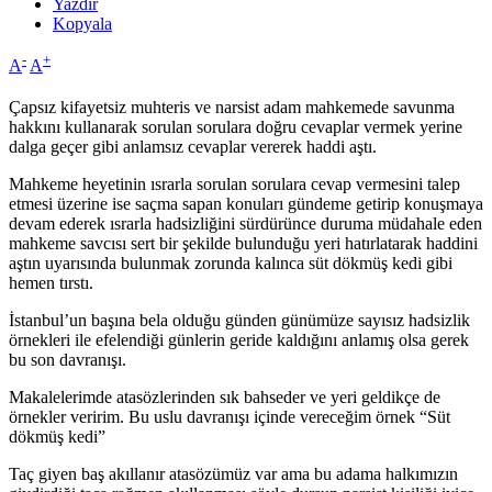
Yazdır
Kopyala
-
+
A
A
Çapsız kifayetsiz muhteris ve narsist adam mahkemede savunma
hakkını kullanarak sorulan sorulara doğru cevaplar vermek yerine
dalga geçer gibi anlamsız cevaplar vererek haddi aştı.
Mahkeme heyetinin ısrarla sorulan sorulara cevap vermesini talep
etmesi üzerine ise saçma sapan konuları gündeme getirip konuşmaya
devam ederek ısrarla hadsizliğini sürdürünce duruma müdahale eden
mahkeme savcısı sert bir şekilde bulunduğu yeri hatırlatarak haddini
aştın uyarısında bulunmak zorunda kalınca süt dökmüş kedi gibi
hemen tırstı.
İstanbul’un başına bela olduğu günden günümüze sayısız hadsizlik
örnekleri ile efelendiği günlerin geride kaldığını anlamış olsa gerek
bu son davranışı.
Makalelerimde atasözlerinden sık bahseder ve yeri geldikçe de
örnekler veririm. Bu uslu davranışı içinde vereceğim örnek “Süt
dökmüş kedi”
Taç giyen baş akıllanır atasözümüz var ama bu adama halkımızın