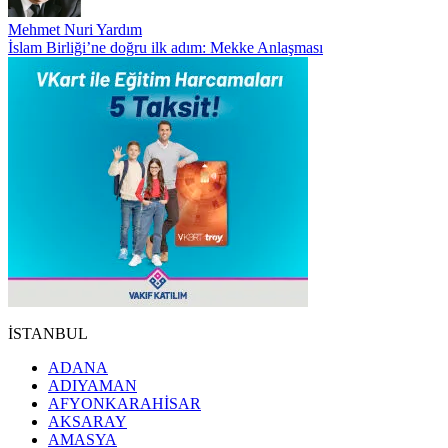
Mehmet Nuri Yardım
İslam Birliği’ne doğru ilk adım: Mekke Anlaşması
İSTANBUL
ADANA
ADIYAMAN
AFYONKARAHİSAR
AKSARAY
AMASYA