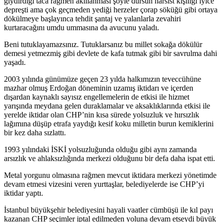
giydirdiği taca rağmen akıllanması şöyle dursun narsist kişiliği iyice
depreşti ama çok geçmeden yediği herzeler çorap söküğü gibi ortaya
dökülmeye başlayınca tehdit şantaj ve yalanlarla zevahiri
kurtaracağını umdu ummasına da avucunu yaladı.
Beni tutuklayamazsınız. Tutuklarsanız bu millet sokağa dökülür
demesi yetmezmiş gibi devlete de kafa tutmak gibi bir savrulma dahi
yaşadı.
2003 yılında günümüze geçen 23 yılda halkımızın teveccühüne
mazhar olmuş Erdoğan döneminin uzamış iktidarı ve içerden
dışardan kaynaklı sayısız engellemelerin de etkisi ile hizmet
yarışında meydana gelen duraklamalar ve aksaklıklarında etkisi ile
yerelde iktidar olan CHP’nin kısa sürede yolsuzluk ve hırsızlık
lağımına düşüp etrafa yaydığı kesif koku milletin burun kemiklerini
bir kez daha sızlattı.
1993 yılındaki İSKİ yolsuzluğunda olduğu gibi aynı zamanda
arsızlık ve ahlaksızlığında merkezi olduğunu bir defa daha ispat etti.
Metal yorgunu olmasına rağmen mevcut iktidara merkezi yönetimde
devam etmesi vizesini veren yurttaşlar, belediyelerde ise CHP’yi
iktidar yaptı.
İstanbul büyükşehir belediyesini hayali vaatler cümbüşü ile kıl payı
kazanan CHP seçimler iptal edilmeden yoluna devam etseydi büyük