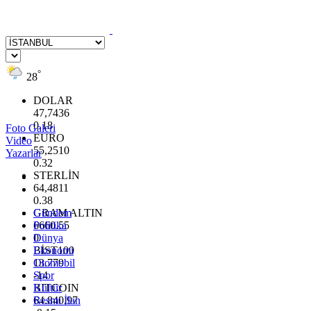
°
28
DOLAR
47,7436
0.18
Foto Galeri
EURO
Video
55,2510
Yazarlar
0.32
STERLİN
64,4811
0.38
GRAM ALTIN
Gündem
6660.55
Politika
0
Dünya
BİST100
Ekonomi
13.779
Otomobil
-14
Spor
BITCOIN
Kültür
64.840,97
Resmi İlan