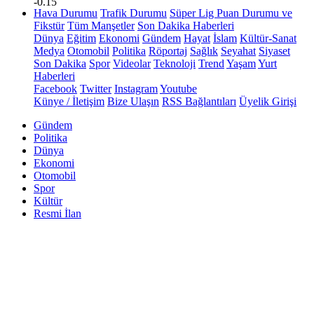
-0.15
Hava Durumu
Trafik Durumu
Süper Lig Puan Durumu ve
Fikstür
Tüm Manşetler
Son Dakika Haberleri
Dünya
Eğitim
Ekonomi
Gündem
Hayat
İslam
Kültür-Sanat
Medya
Otomobil
Politika
Röportaj
Sağlık
Seyahat
Siyaset
Son Dakika
Spor
Videolar
Teknoloji
Trend
Yaşam
Yurt
Haberleri
Facebook
Twitter
Instagram
Youtube
Künye / İletişim
Bize Ulaşın
RSS Bağlantıları
Üyelik Girişi
Gündem
Politika
Dünya
Ekonomi
Otomobil
Spor
Kültür
Resmi İlan