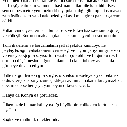
Yeni metro hatları ile trafikte kalma süresi kısaltılacak dendi. Yeni
hatlar şöyle dursun yapımına başlanan hatlar bile kapatıldı. Beş
senede beş metre yeni metro bile yapılamadığı gibi toplu taşımaya da
zam üstüne zam yapılarak belediye kasalarına giren paralar çarçur
edildi.
Yıllar içinde yeşeren İstanbul çapsız ve kifayetsiz sayesinde grileşti
ve çölleşti. Sorun olmaktan çıkan su sıkıntısı yeni bir sorun oldu.
Tüm ihalelerin ve harcamaların şeffaf şekilde kamuoyu ile
paylaşılacağı liyahata önem verileceği ve hiçbir çalışanın işine son
veremeyeceği gibi sayısız tüm vaatler çöp oldu ve bugünkü rezil
duruma düşülmesine rağmen adam hala kendini dev aynasında
görmeye devam ediyor.
Kitle ilk günlerdeki gibi sorgusuz sualsiz meseleye siyasi bakmaz
oldu. Gerçekler su yüzüne çıktıkça savunma makamı bu aymazlıkla
devam ederse her şey ayan beyan ortaya çıkacak.
Hanya da Konya da görülecek.
Ülkemiz de bu narsistin yaydığı büyük bir tehlikeden kurtulacak
inşallah.
Sağlık ve mutluluk dileklerimle.