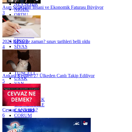
NEVŞEHİR
Aşırı Sıcakların İnsani ve Ekonomik Faturası Büyüyor
NİĞDE
3
ORDU
OSMANİYE
RİZE
SAKARYA
SAMSUN
SİNOP
2026 KPSS ne zaman? sınav tarihleri belli oldu
SİVAS
4
SİİRT
TEKİRDAĞ
TOKAT
TRABZON
TUNCELİ
Ankara Kedileri 27 Ülkeden Canlı Takip Ediliyor
UŞAK
5
VAN
YALOVA
YOZGAT
ZONGULDAK
ÇANAKKALE
Cevvaz ne demek?
ÇANKIRI
6
ÇORUM
İSTANBUL
İZMİR
ŞANLIURFA