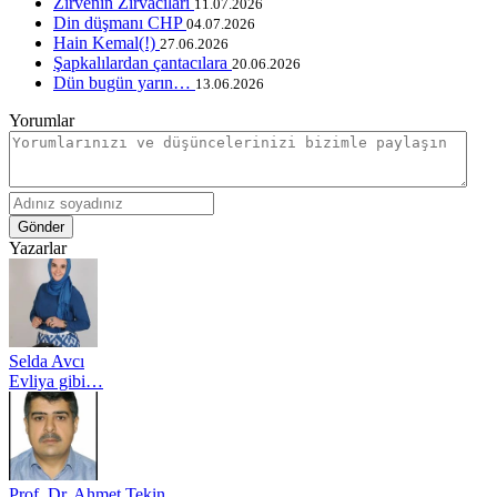
Zirvenin Zırvacıları
11.07.2026
Din düşmanı CHP
04.07.2026
Hain Kemal(!)
27.06.2026
Şapkalılardan çantacılara
20.06.2026
Dün bugün yarın…
13.06.2026
Yorumlar
Gönder
Yazarlar
Selda Avcı
Evliya gibi…
Prof. Dr. Ahmet Tekin