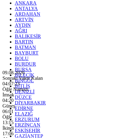
ANKARA
ANTALYA
ARDAHAN
ARTVİN
AYDIN
AĞRI
BALIKESİR
BARTIN
BATMAN
BAYBURT
BOLU
BURDUR
BURSA
09.08.2026
BİLECİK
Sonraki Vakte Kalan
BİNGÖL
04:07:22
BİTLİS
Öğle Namazı
DENİZLİ
İmsak
DÜZCE
04:20
DİYARBAKIR
Güneş
EDİRNE
06:01
ELAZIĞ
Öğle
ERZURUM
13:15
ERZİNCAN
İkindi
ESKİŞEHİR
17:06
GAZİANTEP