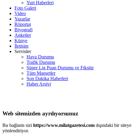
Yurt Haberleri
Foto Galeri
Video
Yazarlar
Röportaj
Biyografi
Anketler
Künye
İletişim
Servisler
Hava Durumu
Trafik Durumu
Süper Lig Puan Durumu ve Fikstür
Tüm Manşetler
Son Dakika Haberleri
Haber Arşivi
Web sitemizden ayrılıyorsunuz
Bu bağlantı sizi
https://www.milatgazetesi.com
dışındaki bir siteye
yönlendiriyor.