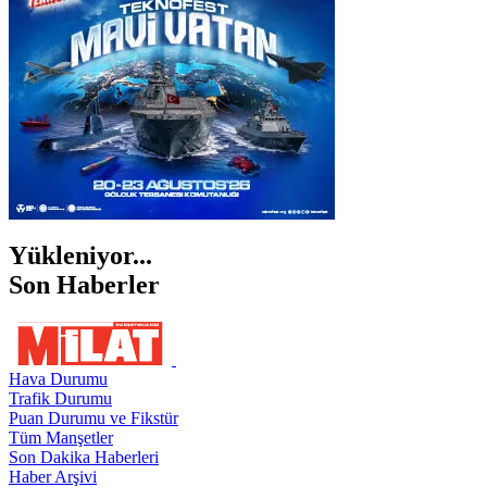
ŞIRNAK
Yükleniyor...
Son Haberler
Hava Durumu
Trafik Durumu
Puan Durumu ve Fikstür
Tüm Manşetler
Son Dakika Haberleri
Haber Arşivi