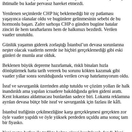
ihtimalle bu kadar pervasız hareket etmezdi.
Yenilenen seçimlerde CHP hiç beklemediği bir oy patlaması
yaşayınca olanalar oldu ve bugünlere gelinmesinin sebebi de bu
hormonlu başarı. Zafer sarhoşu CHP o günden bugüne hatalar
zinciri ile hem taraftarlarını hem de halkımızı bezdirdi. Verilen
vaatler unutuldu.
Günlük yaşamın giderek zorlaştığı İstanbul’un devasa sorunlarına
neşter olacak vaatlerin nerede ise hiçbiri gerçeklemediği gibi eski
günleri de mumla arar olduk.
Beklenen büyük depreme hazırlamak, riskli binaları hızla
dönüştürmek hatta tarih vererek bu sorunu kökten kazımak gibi
vaatler yıllar sonra sorulduğunda verilen cevap hatırlamıyorum oldu.
İsraf ve savurganlık üzerinden atılıp tutuldu ve çözüm yolları ile halk
inandırıldı ama yapılan icraatlere bakıldığında gelen gideni arattı.
Kent lokantası aldatmacası bunlardan sadece biri. Lokanta reklamına
ayrılan devasa bütçe bile israf ve savurganlık için fazlası ile kâfi.
İstanbul trafiğinin çekilmezliğine karşı gerçekleşmesi gerçekten zor
öyle vaatler yapıldı ve öyle yüksek perdeden uçuldu ama sonuç tam
bir fiyasko.