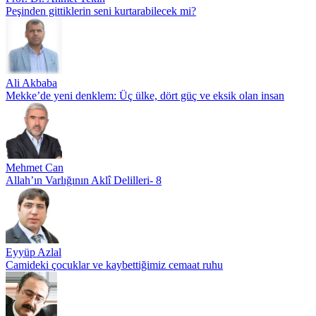
Peşinden gittiklerin seni kurtarabilecek mi?
Ali Akbaba
Mekke’de yeni denklem: Üç ülke, dört güç ve eksik olan insan
Mehmet Can
Allah’ın Varlığının Aklî Delilleri- 8
Eyyüp Azlal
Camideki çocuklar ve kaybettiğimiz cemaat ruhu