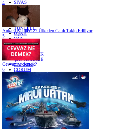
SİVAS
4
SİİRT
TEKİRDAĞ
TOKAT
TRABZON
TUNCELİ
Ankara Kedileri 27 Ülkeden Canlı Takip Ediliyor
UŞAK
5
VAN
YALOVA
YOZGAT
ZONGULDAK
ÇANAKKALE
Cevvaz ne demek?
ÇANKIRI
6
ÇORUM
İSTANBUL
İZMİR
ŞANLIURFA
ŞIRNAK