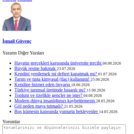
İsmail Güvenç
Yazarın Diğer Yazıları
Hayatın gerçekleri karşısında üniversite tercihi
06.08.2026
Büyük resme bakmak
23.07.2026
Kendini yenilemek mi defteri kapatmak mı?
01.07.2026
Tarım ve tıpta kimyasal (ilaç) kullanımı!
25.06.2026
Kendine hizmet eden önyargı
18.06.2026
Türkiye tarımsal üretimde başarılı mı?
11.06.2026
Toplum ve özelikle gençler ne ister?
04.06.2026
Modern dünya insanlığınızı kaybettirmesin
28.05.2026
Göl neden maya tutmadı?
21.05.2026
Boş kümesin kapısında yumurta bekleyenler
14.05.2026
Yorumlar