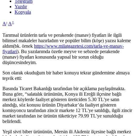
Telegram
Yazdır
Kopyala
-
+
A
A
Tarımsal ürünlerin tarla ve perakende (manav) fiyatları ile ilgili
bilimsel makaleler hazırladım ve popüler bilim (köşe) yazısı kaleme
aldım(bk. örnek
https://www.milatgazetesi.com/tarla-ve-manav-
fiyatlari
). Bu yazılarımda özetle meyve ve sebzede perakende
(manav) fiyatları konusunda yapısal bir sorun olduğu
düşüncesindeyim.
Son olarak okuduğum bir haber konuyu tekrar gündemime almaya
teşvik etti:
Basında Ticaret Bakanlığı tarafından bir açıklama paylaşılmakta.
Buna göre, “salatalık ürününün, Konya ili Ereğli ilçesine bağlı
merkez köylerde faaliyet gösteren üreticiden 5.30 TL'ye satın
alındığı, söz konusu ürünün Diyarbakır’da faaliyet gösteren
komisyoncu tarafından zincir markete 12 TL'ye satıldığı, ilgili zincir
market tarafından ise ürünün tüketiciye 79.99 TL'ye sunulduğu
belirlendi.
Yeşil sivri biber ürününün, Mersin ili Akdeniz ilçesine bağlı merkez