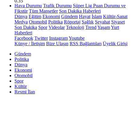
0.35
Hava Durumu
Trafik Durumu
Süper Lig Puan Durumu ve
Fikstür
Tüm Manşetler
Son Dakika Haberleri
Dünya
Eğitim
Ekonomi
Gündem
Hayat
İslam
Kültür-Sanat
Medya
Otomobil
Politika
Röportaj
Sağlık
Seyahat
Siyaset
Son Dakika
Spor
Videolar
Teknoloji
Trend
Yaşam
Yurt
Haberleri
Facebook
Twitter
Instagram
Youtube
Künye / İletişim
Bize Ulaşın
RSS Bağlantıları
Üyelik Girişi
Gündem
Politika
Dünya
Ekonomi
Otomobil
Spor
Kültür
Resmi İlan