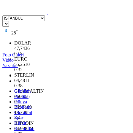
°
25
DOLAR
47,7436
0.18
Foto Galeri
EURO
Video
55,2510
Yazarlar
0.32
STERLİN
64,4811
0.38
GRAM ALTIN
Gündem
6660.55
Politika
0
Dünya
BİST100
Ekonomi
13.779
Otomobil
-14
Spor
BITCOIN
Kültür
64.998,24
Resmi İlan