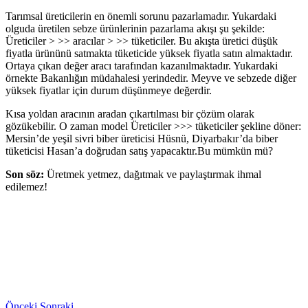
Tarımsal üreticilerin en önemli sorunu pazarlamadır. Yukardaki
olguda üretilen sebze ürünlerinin pazarlama akışı şu şekilde:
Üreticiler ˃ ˃˃ aracılar ˃ ˃˃ tüketiciler. Bu akışta üretici düşük
fiyatla ürününü satmakta tüketicide yüksek fiyatla satın almaktadır.
Ortaya çıkan değer aracı tarafından kazanılmaktadır. Yukardaki
örnekte Bakanlığın müdahalesi yerindedir. Meyve ve sebzede diğer
yüksek fiyatlar için durum düşünmeye değerdir.
Kısa yoldan aracının aradan çıkartılması bir çözüm olarak
gözükebilir. O zaman model Üreticiler ˃˃˃ tüketiciler şekline döner:
Mersin’de yeşil sivri biber üreticisi Hüsnü, Diyarbakır’da biber
tüketicisi Hasan’a doğrudan satış yapacaktır.Bu mümkün mü?
Son söz:
Üretmek yetmez, dağıtmak ve paylaştırmak ihmal
edilemez!
Önceki
Sonraki