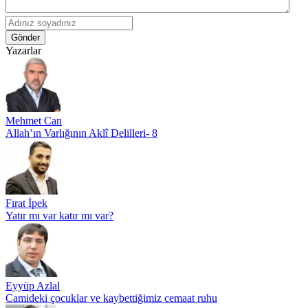
Gönder
Yazarlar
Mehmet Can
Allah’ın Varlığının Aklî Delilleri- 8
Fırat İpek
Yatır mı var katır mı var?
Eyyüp Azlal
Camideki çocuklar ve kaybettiğimiz cemaat ruhu