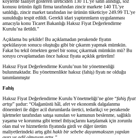
köylerde faaliyet gösteren üreticiden 130 TL'ye satın alındığı, söz
konusu ürünün ilgili firma tarafından zincir markete 140 TL'ye
satıldığı, zincir market tarafından ise ürünün tüketiciye 249.99 TL'ye
sunulduğu tespit edildi. Gerekli idari yaptırımların uygulanması
amacıyla konu Ticaret Bakanlığı Haksız Fiyat Değerlendirme
Kurulu’na iletildi.”
Açıklama bu şekilde! Bu açıklamadan perakende fiyatın
spekülasyon sonucu oluştuğu gibi bir çıkarım yapmak mümkün.
Fakat bu tekil örnekten genel bir sonuç çıkarmak mümkün mü? Bu
soruyu cevaplamadan önce haksız fiyata açıklık getirelim!
Haksız Fiyat Değerlendirme Kurulu’nun bir yönetmenliği
bulunmaktadır. Bu yönetmenlikte haksız (fahiş) fiyatı ne olduğu
tanımlanmıştır
Fahiş
Haksız Fiyat Değerlendirme Kurulu Yönetmeliği’ne göre “
fahiş fiyat
artışı
” şudur: “Olağanüstü hâl, afet ve ekonomik dalgalanma
dönemleri ile diğer acil durumlarda üretici, tedarikçi ve perakende
işletmeler tarafından satışa sunulan ve kamunun beslenme, sağlıklı
yaşama ve korunma gibi temel ihtiyaçlarını karşılamak için zorunlu
olan mal ve hizmetlerin fiyatında girdi ve diğer üretim
maliyetlerindeki artış gibi
haklı bir sebebe dayanmaksızın yapılan
aşırı ve adil olmayan artış.”