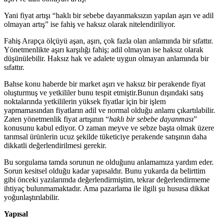
Yani fiyat artışı “haklı bir sebebe dayanmaksızın yapılan aşırı ve adil
olmayan artış” ise fahiş ve haksız olarak nitelendiriliyor.
Fahiş Arapça ölçüyü aşan, aşırı, çok fazla olan anlamında bir sıfattır.
Yönetmenlikte aşırı karşılığı fahiş; adil olmayan ise haksız olarak
düşünülebilir. Haksız hak ve adalete uygun olmayan anlamında bir
sıfattır.
Bahse konu haberde bir market aşırı ve haksız bir perakende fiyat
oluşturmuş ve yetkililer bunu tespit etmiştir.Bunun dışındaki satış
noktalarında yetkililerin yüksek fiyatlar için bir işlem
yapmamasından fiyatların adil ve normal olduğu anlamı çıkartılabilir.
Zaten yönetmenlik fiyat artışının “
haklı bir sebebe dayanması
”
konusunu kabul ediyor. O zaman meyve ve sebze başta olmak üzere
tarımsal ürünlerin ucuz şekilde tüketiciye perakende satışının daha
dikkatli değerlendirilmesi gerekir.
Bu sorgulama tamda sorunun ne olduğunu anlamamıza yardım eder.
Sorun kesitsel olduğu kadar yapısaldır. Bunu yukarda da belirttim
gibi önceki yazılarımda değerlendirmiştim, tekrar değerlendirmeme
ihtiyaç bulunmamaktadır. Ama pazarlama ile ilgili şu hususa dikkat
yoğunlaştırılabilir.
Yapısal