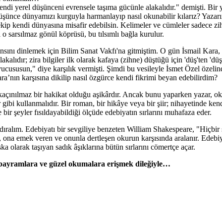
i yerel düşünceni evrensele taşıma gücünle alakalıdır." demişti. Bir y
üşünce dünyamızı kurguyla harmanlayıp nasıl okunabilir kılarız? Yazarı
 çekip kendi dünyasına misafir edebilsin. Kelimeler ve cümleler sadece zi
 o sarsılmaz gönül köprüsü, bu tılsımlı bağla kurulur.
ansını dinlemek için Bilim Sanat Vakfı'na gitmiştim. O gün İsmail Kara,
alıdır; zira bilgiler ilk olarak kafaya (zihne) düştüğü için 'düş'ten 'düş
ucususun," diye karşılık vermişti. Şimdi bu vesileyle İsmet Özel özeli
ra’nın karşısına dikilip nasıl özgürce kendi fikrimi beyan edebilirdim?
 kaçınılmaz bir hakikat olduğu aşikârdır. Ancak bunu yaparken yazar, o
 gibi kullanmalıdır. Bir roman, bir hikâye veya bir şiir; nihayetinde kend
e bir şeyler fısıldayabildiği ölçüde edebiyatın sırlarını muhafaza eder.
dıralım. Edebiyatı bir sevgiliye benzeten William Shakespeare, "Hiçbir
n, ona emek veren ve onunla dertleşen okurun karşısında aralanır. Edebiy
 olarak taşıyan sadık âşıklarına bütün sırlarını cömertçe açar.
bayramlara ve güzel okumalara erişmek dileğiyle…