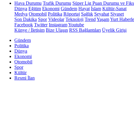
Hava Durumu
Trafik Durumu
Süper Lig Puan Durumu ve Fiks
Dünya
Eğitim
Ekonomi
Gündem
Hayat
İslam
Kültür-Sanat
Medya
Otomobil
Politika
Röportaj
Sağlık
Seyahat
Siyaset
Son Dakika
Spor
Videolar
Teknoloji
Trend
Yaşam
Yurt Haberle
Facebook
Twitter
Instagram
Youtube
Künye / İletişim
Bize Ulaşın
RSS Bağlantıları
Üyelik Girişi
Gündem
Politika
Dünya
Ekonomi
Otomobil
Spor
Kültür
Resmi İlan