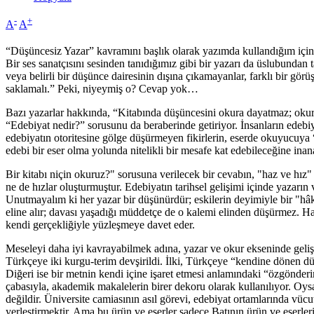
-
+
A
A
“Düşüncesiz Yazar” kavramını başlık olarak yazımda kullandığım için
Bir ses sanatçısını sesinden tanıdığımız gibi bir yazarı da üslubunda
veya belirli bir düşünce dairesinin dışına çıkamayanlar, farklı bir görü
saklamalı.” Peki, niyeymiş o? Cevap yok…
Bazı yazarlar hakkında, “Kitabında düşüncesini okura dayatmaz; okuru
“Edebiyat nedir?” sorusunu da beraberinde getiriyor. İnsanların edebiy
edebiyatın otoritesine gölge düşürmeyen fikirlerin, eserde okuyucuya “n
edebi bir eser olma yolunda nitelikli bir mesafe kat edebileceğine ina
Bir kitabı niçin okuruz?" sorusuna verilecek bir cevabın, "haz ve hız
ne de hızlar oluşturmuştur. Edebiyatın tarihsel gelişimi içinde yazarın 
Unutmayalım ki her yazar bir düşünürdür; eskilerin deyimiyle bir "hâk
eline alır; davası yaşadığı müddetçe de o kalemi elinden düşürmez. 
kendi gerçekliğiyle yüzleşmeye davet eder.
Meseleyi daha iyi kavrayabilmek adına, yazar ve okur ekseninde gel
Türkçeye iki kurgu-terim devşirildi. İlki, Türkçeye “kendine dönen dü
Diğeri ise bir metnin kendi içine işaret etmesi anlamındaki “özgönderi
çabasıyla, akademik makalelerin birer dekoru olarak kullanılıyor. Oys
değildir. Üniversite camiasının asıl görevi, edebiyat ortamlarında vücut
yerleştirmektir. Ama bu ürün ve eserler sadece Batının ürün ve eserl