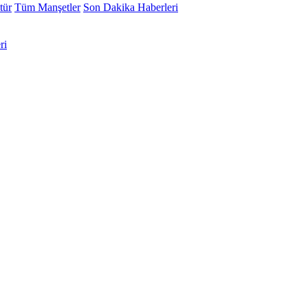
tür
Tüm Manşetler
Son Dakika Haberleri
ri