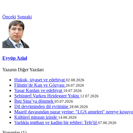
Önceki
Sonraki
Eyyüp Azlal
Yazarın Diğer Yazıları
Hukuk, siyaset ve edebiyat
02.08.2026
Filistin’de Kan ve Gözyaşı
26.07.2026
Yaşar Kaplan ve edebiyat
19.07.2026
Şebüsterî Varken Heidegger Yoktu
12.07.2026
İbni Sina’ya dönmek
05.07.2026
Dil devriminden dil evrimine
28.06.2026
Maarif davasından pazar yerine: "LGS anneleri" nereye koşuy
Kültürel mirasın izinde
14.06.2026
Varlıkla imtihan ve kadim bir rehber: Tefe'ül
07.06.2026
Yorumlar (1)