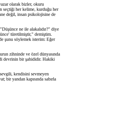
azar olarak bizler, okuru
n seçtiği her kelime, kurduğu her
hne değil, insan psikolojisine de
 "Düşünce ne ile alakalıdır?" diye
ünce' türetilmiştir," demiştim.
nde şunu söylemek isterim: Eğer
kurun zihninde ve özel dünyasında
i devrinin bir şahididir. Hakiki
 sevgili, kendisini sevmeyen
at; bir yandan kapısında sabırla