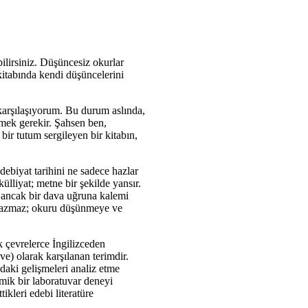
ilirsiniz. Düşüncesiz okurlar
 kitabında kendi düşüncelerini
 karşılaşıyorum. Bu durum aslında,
rmek gerekir. Şahsen ben,
bir tutum sergileyen bir kitabın,
ebiyat tarihini ne sadece hazlar
ülliyat; metne bir şekilde yansır.
, ancak bir dava uğruna kalemi
n yazmaz; okuru düşünmeye ve
 çevrelerce İngilizceden
e) olarak karşılanan terimdir.
ndaki gelişmeleri analiz etme
mik bir laboratuvar deneyi
ikleri edebi literatüre