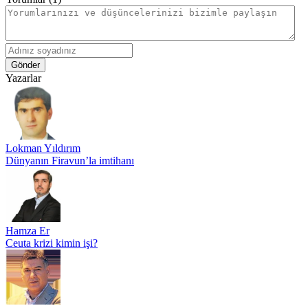
Gönder
Yazarlar
Lokman Yıldırım
Dünyanın Firavun’la imtihanı
Hamza Er
Ceuta krizi kimin işi?