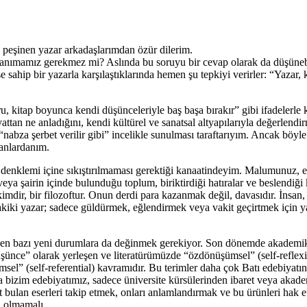
 peşinen yazar arkadaşlarımdan özür dilerim.
n tanımamız gerekmez mi? Aslında bu soruyu bir cevap olarak da düşüneb
şe sahip bir yazarla karşılaştıklarında hemen şu tepkiyi verirler: “Yazar,
, kitap boyunca kendi düşünceleriyle baş başa bırakır” gibi ifadelerle
attan ne anladığını, kendi kültürel ve sanatsal altyapılarıyla değerlendi
abza şerbet verilir gibi” incelikle sunulması taraftarıyım. Ancak böyle 
nanlardanım.
" denklemi içine sıkıştırılmaması gerektiği kanaatindeyim. Malumunuz, ed
veya şairin içinde bulunduğu toplum, biriktirdiği hatıralar ve beslendiği k
imdir, bir filozoftur. Onun derdi para kazanmak değil, davasıdır. İnsan
Hakiki yazar; sadece güldürmek, eğlendirmek veya vakit geçirtmek içi
işen bazı yeni durumlara da değinmek gerekiyor. Son dönemde akademik
şünce” olarak yerleşen ve literatürümüzde “özdönüşümsel” (self-reflexiv
msel” (self-referential) kavramıdır. Bu terimler daha çok Batı edebiyatı
a bizim edebiyatımız, sadece üniversite kürsülerinden ibaret veya akade
 bulan eserleri takip etmek, onları anlamlandırmak ve bu ürünleri hak ett
eri olmamalı…