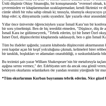
Ünlü düşünür Oktay Sinanoğlu, bir konuşmasında "evrensel olmak, kend
çevremizden ve kitaplarımızdan uzaklaştırmadan; kendi fikrimizi ve d
cümle sihirli bir ruha sahip olmalı ki; tınısıyla, tılsımıyla okuyucuyu
hitap eder; iç dünyamızda yankı uyandırır. İşte yazarla okur arasındaki
Yıllar önce üniversite öğrencisiyken yazar İsmail Kara’nın bir konfer
bir soru yöneltmişti. Ben de hiç tereddüt etmeden, "Düşünce, düş ile alak
İsmail Kara ise gülümseyerek, "Tebrik ederim, iyi bir İsmet Özel okuy
İsmet Özel, düşüncelerini kitaplarında saklasaydı, ben o gün İsmail Ka
Tüm bu ifadeler ışığında; yazarın kitabında düşüncesini aktarmasının
yeni kapılar açan bir keşif yolculuğuna çıkmalı, kelimeleri birer rehber
bir tanıklık, boşlukları ve atlamaları onarabildiği, o suskunluklarda bil
Bu tezimizi şair-yazar William Shakespeare’nin bir metaforuyla taçlan
aşığına sırrını vermez," der. Edebiyatın sırrı da ancak ona gönül vere
bekleyen okurlarını selamlarken öte yandan resmini yüreğinde bir muska
*Tüm okurlarımın Kurban bayramını tebrik ederim. Nice güzel 