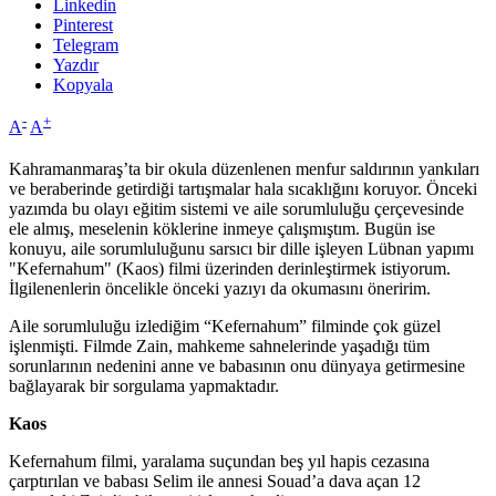
Linkedin
Pinterest
Telegram
Yazdır
Kopyala
-
+
A
A
Kahramanmaraş’ta bir okula düzenlenen menfur saldırının yankıları
ve beraberinde getirdiği tartışmalar hala sıcaklığını koruyor. Önceki
yazımda bu olayı eğitim sistemi ve aile sorumluluğu çerçevesinde
ele almış, meselenin köklerine inmeye çalışmıştım. Bugün ise
konuyu, aile sorumluluğunu sarsıcı bir dille işleyen Lübnan yapımı
"Kefernahum" (Kaos) filmi üzerinden derinleştirmek istiyorum.
İlgilenenlerin öncelikle önceki yazıyı da okumasını öneririm.
Aile sorumluluğu izlediğim “Kefernahum” filminde çok güzel
işlenmişti. Filmde Zain, mahkeme sahnelerinde yaşadığı tüm
sorunlarının nedenini anne ve babasının onu dünyaya getirmesine
bağlayarak bir sorgulama yapmaktadır.
Kaos
Kefernahum filmi, yaralama suçundan beş yıl hapis cezasına
çarptırılan ve babası Selim ile annesi Souad’a dava açan 12