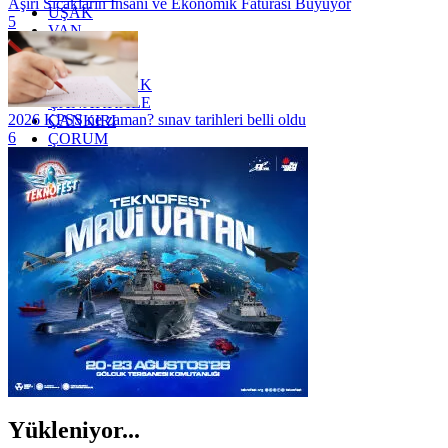
Aşırı Sıcakların İnsani ve Ekonomik Faturası Büyüyor
UŞAK
5
VAN
YALOVA
YOZGAT
ZONGULDAK
ÇANAKKALE
2026 KPSS ne zaman? sınav tarihleri belli oldu
ÇANKIRI
6
ÇORUM
İSTANBUL
İZMİR
ŞANLIURFA
ŞIRNAK
Yükleniyor...