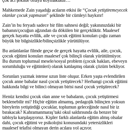
çok acı şekilde ortaya koymaktadır…
Mahkemede Zain yaşadığı acıların etkisi ile “
Çocuk yetiştiremeyecek
olanlar çocuk yapmasın
” şeklinde bir cümleyi haykırır!
Zain’in bu feryadı sadece bir film sahnesi değil; yakınınızdaki bir
babanın/çocuğun ağzından da dökülen bir gerçekliktir. Maalesef
gerçek hayatta evlilik, aile ve çocuk eğitimi konuları çoğu zaman
büyük bir bilgisizlikle/bilinçsizlikle yürütülüyor.
Bu anlatılanlar filmde geçse de gerçek hayatta evlilik, aile, çocuk,
çocuk eğitimi konuları maalesef çok bilinçli olarak yürütülmüyor.
Bu durum toplumsal mesele/sosyal problem (çocuk hakları, ebeveyn
sorumluluğu ve eğitimleri) olarak katılaşmış olarak çözüm bekliyor.
Sorunları yazmak istense uzun liste oluşur. Erken yaşta evlendirilen
çocuk anne babalar nasıl çocuk yetiştirecek? Herhangi çocuk eğitimi
hakkında bilgi ve bilinci olmayan birisi nasıl çocuk yetiştirecek?
Henüz kendisi çocuk olan anne ve babaların, çocuk yetiştirmesi
beklenebilir mi? Hiçbir eğitim almamış, pedagojik bilinçten yoksun
bireylerin yetiştirdiği çocuklar, toplumun geleceğinde nasıl bir iz
bırakacak? Kahramanmaraş’taki okul saldırısında da benzer bir
tabloyla karşılaşıyoruz. Kişiler farklı alanlarda eğitim almış olsalar
dahi, çocuk eğitimi ve psikolojisi konusundaki yetersizlikleri
maalesef telafisi olmayan derin acılara yol açıyor.