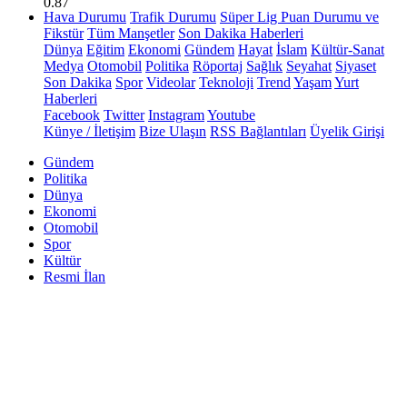
0.87
Hava Durumu
Trafik Durumu
Süper Lig Puan Durumu ve
Fikstür
Tüm Manşetler
Son Dakika Haberleri
Dünya
Eğitim
Ekonomi
Gündem
Hayat
İslam
Kültür-Sanat
Medya
Otomobil
Politika
Röportaj
Sağlık
Seyahat
Siyaset
Son Dakika
Spor
Videolar
Teknoloji
Trend
Yaşam
Yurt
Haberleri
Facebook
Twitter
Instagram
Youtube
Künye / İletişim
Bize Ulaşın
RSS Bağlantıları
Üyelik Girişi
Gündem
Politika
Dünya
Ekonomi
Otomobil
Spor
Kültür
Resmi İlan