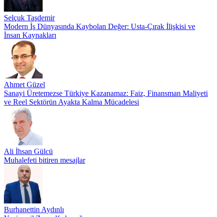
Selçuk Taşdemir
Modern İş Dünyasında Kaybolan Değer: Usta-Çırak İlişkisi ve
İnsan Kaynakları
Ahmet Güzel
Sanayi Üretemezse Türkiye Kazanamaz: Faiz, Finansman Maliyeti
ve Reel Sektörün Ayakta Kalma Mücadelesi
Ali İhsan Gülcü
Muhalefeti bitiren mesajlar
Burhanettin Aydınlı