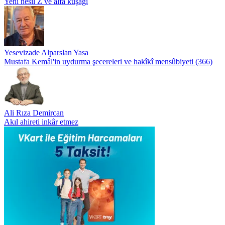
Yeni nesil Z ve alfa kuşağı
Yesevizade Alparslan Yasa
Mustafa Kemâl'in uydurma şecereleri ve hakîkî mensûbiyeti (366)
Ali Rıza Demircan
Akıl ahireti inkâr etmez