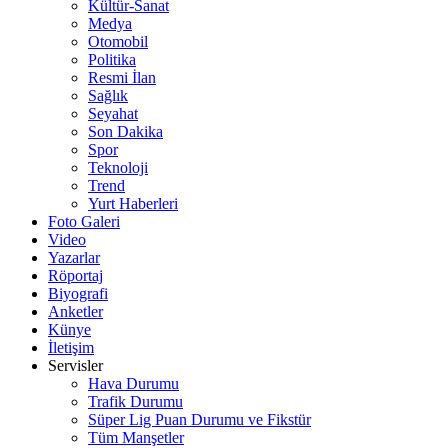
Kültür-Sanat
Medya
Otomobil
Politika
Resmi İlan
Sağlık
Seyahat
Son Dakika
Spor
Teknoloji
Trend
Yurt Haberleri
Foto Galeri
Video
Yazarlar
Röportaj
Biyografi
Anketler
Künye
İletişim
Servisler
Hava Durumu
Trafik Durumu
Süper Lig Puan Durumu ve Fikstür
Tüm Manşetler