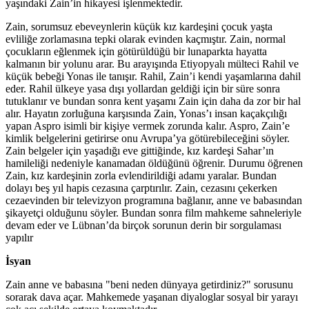
yaşındaki Zain’in hikayesi işlenmektedir.
Zain, sorumsuz ebeveynlerin küçük kız kardeşini çocuk yaşta
evliliğe zorlamasına tepki olarak evinden kaçmıştır. Zain, normal
çocukların eğlenmek için götürüldüğü bir lunaparkta hayatta
kalmanın bir yolunu arar. Bu arayışında Etiyopyalı mülteci Rahil ve
küçük bebeği Yonas ile tanışır. Rahil, Zain’i kendi yaşamlarına dahil
eder. Rahil ülkeye yasa dışı yollardan geldiği için bir süre sonra
tutuklanır ve bundan sonra kent yaşamı Zain için daha da zor bir hal
alır. Hayatın zorluğuna karşısında Zain, Yonas’ı insan kaçakçılığı
yapan Aspro isimli bir kişiye vermek zorunda kalır. Aspro, Zain’e
kimlik belgelerini getirirse onu Avrupa’ya götürebileceğini söyler.
Zain belgeler için yaşadığı eve gittiğinde, kız kardeşi Sahar’ın
hamileliği nedeniyle kanamadan öldüğünü öğrenir. Durumu öğrenen
Zain, kız kardeşinin zorla evlendirildiği adamı yaralar. Bundan
dolayı beş yıl hapis cezasına çarptırılır. Zain, cezasını çekerken
cezaevinden bir televizyon programına bağlanır, anne ve babasından
şikayetçi olduğunu söyler. Bundan sonra film mahkeme sahneleriyle
devam eder ve Lübnan’da birçok sorunun derin bir sorgulaması
yapılır
İsyan
Zain anne ve babasına "beni neden dünyaya getirdiniz?" sorusunu
sorarak dava açar. Mahkemede yaşanan diyaloglar sosyal bir yarayı