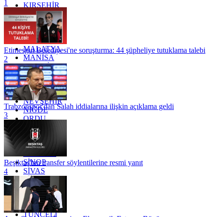
1
KIRŞEHİR
KOCAELİ
KONYA
KÜTAHYA
KİLİS
MALATYA
Etimesgut Belediyesi'ne soruşturma: 44 şüpheliye tutuklama talebi
MANİSA
2
MARDİN
MERSİN
MUĞLA
MUŞ
NEVŞEHİR
Trabzonspor'dan Salah iddialarına ilişkin açıklama geldi
NİĞDE
3
ORDU
OSMANİYE
RİZE
SAKARYA
SAMSUN
SİNOP
Beşiktaş'tan transfer söylentilerine resmi yanıt
SİVAS
4
SİİRT
TEKİRDAĞ
TOKAT
TRABZON
TUNCELİ