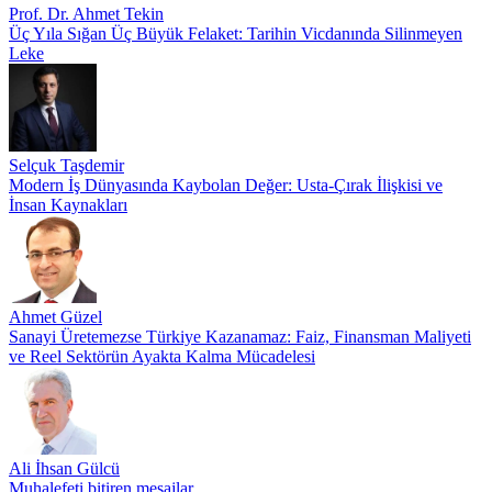
Prof. Dr. Ahmet Tekin
Üç Yıla Sığan Üç Büyük Felaket: Tarihin Vicdanında Silinmeyen
Leke
Selçuk Taşdemir
Modern İş Dünyasında Kaybolan Değer: Usta-Çırak İlişkisi ve
İnsan Kaynakları
Ahmet Güzel
Sanayi Üretemezse Türkiye Kazanamaz: Faiz, Finansman Maliyeti
ve Reel Sektörün Ayakta Kalma Mücadelesi
Ali İhsan Gülcü
Muhalefeti bitiren mesajlar