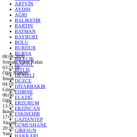
ARTVİN
AYDIN
AĞRI
BALIKESİR
BARTIN
BATMAN
BAYBURT
BOLU
BURDUR
BURSA
08.08.2026
BİLECİK
Sonraki Vakte Kalan
BİNGÖL
03:21:15
BİTLİS
Öğle Namazı
DENİZLİ
İmsak
DÜZCE
04:19
DİYARBAKIR
Güneş
EDİRNE
06:00
ELAZIĞ
Öğle
ERZURUM
13:15
ERZİNCAN
İkindi
ESKİŞEHİR
17:07
GAZİANTEP
Akşam
GÜMÜŞHANE
20:20
GİRESUN
Yatsı
HAKKARİ