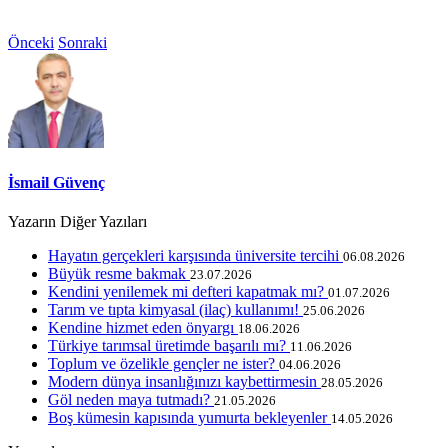
Önceki
Sonraki
İsmail Güvenç
Yazarın Diğer Yazıları
Hayatın gerçekleri karşısında üniversite tercihi
06.08.2026
Büyük resme bakmak
23.07.2026
Kendini yenilemek mi defteri kapatmak mı?
01.07.2026
Tarım ve tıpta kimyasal (ilaç) kullanımı!
25.06.2026
Kendine hizmet eden önyargı
18.06.2026
Türkiye tarımsal üretimde başarılı mı?
11.06.2026
Toplum ve özelikle gençler ne ister?
04.06.2026
Modern dünya insanlığınızı kaybettirmesin
28.05.2026
Göl neden maya tutmadı?
21.05.2026
Boş kümesin kapısında yumurta bekleyenler
14.05.2026