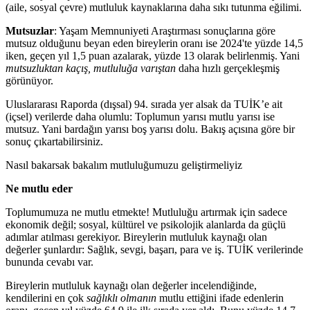
(aile, sosyal çevre) mutluluk kaynaklarına daha sıkı tutunma eğilimi.
Mutsuzlar
: Yaşam Memnuniyeti Araştırması sonuçlarına göre
mutsuz olduğunu beyan eden bireylerin oranı ise 2024'te yüzde 14,5
iken, geçen yıl 1,5 puan azalarak, yüzde 13 olarak belirlenmiş. Yani
mutsuzluktan kaçış, mutluluğa varıştan
daha hızlı gerçekleşmiş
görünüyor.
Uluslararası Raporda (dışsal) 94. sırada yer alsak da TUİK’e ait
(içsel) verilerde daha olumlu: Toplumun yarısı mutlu yarısı ise
mutsuz. Yani bardağın yarısı boş yarısı dolu. Bakış açısına göre bir
sonuç çıkartabilirsiniz.
Nasıl bakarsak bakalım mutluluğumuzu geliştirmeliyiz
Ne mutlu eder
Toplumumuza ne mutlu etmekte! Mutluluğu artırmak için sadece
ekonomik değil; sosyal, kültürel ve psikolojik alanlarda da güçlü
adımlar atılması gerekiyor. Bireylerin mutluluk kaynağı olan
değerler şunlardır: Sağlık, sevgi, başarı, para ve iş. TUİK verilerinde
bununda cevabı var.
Bireylerin mutluluk kaynağı olan değerler incelendiğinde,
kendilerini en çok
sağlıklı olmanın
mutlu ettiğini ifade edenlerin