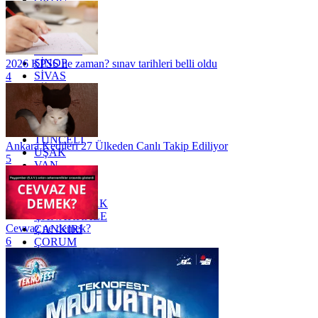
OSMANİYE
RİZE
SAKARYA
SAMSUN
SİNOP
2026 KPSS ne zaman? sınav tarihleri belli oldu
SİVAS
4
SİİRT
TEKİRDAĞ
TOKAT
TRABZON
TUNCELİ
Ankara Kedileri 27 Ülkeden Canlı Takip Ediliyor
UŞAK
5
VAN
YALOVA
YOZGAT
ZONGULDAK
ÇANAKKALE
Cevvaz ne demek?
ÇANKIRI
6
ÇORUM
İSTANBUL
İZMİR
ŞANLIURFA
ŞIRNAK