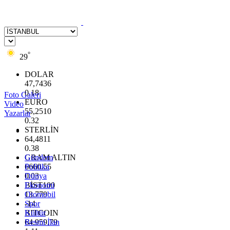
°
29
DOLAR
47,7436
0.18
Foto Galeri
EURO
Video
55,2510
Yazarlar
0.32
STERLİN
64,4811
0.38
GRAM ALTIN
Gündem
6660.55
Politika
0.03
Dünya
BİST100
Ekonomi
13.779
Otomobil
-14
Spor
BITCOIN
Kültür
64.959,79
Resmi İlan