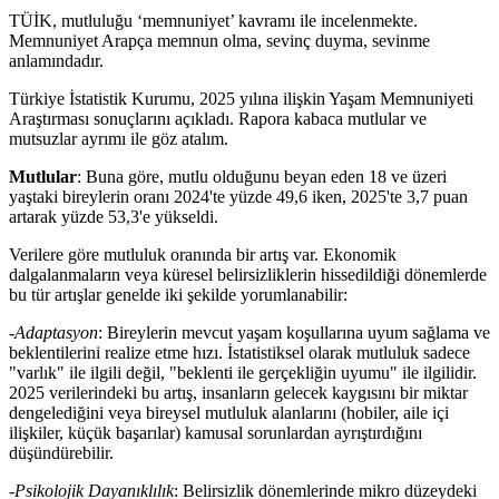
TÜİK, mutluluğu ‘memnuniyet’ kavramı ile incelenmekte.
Memnuniyet Arapça memnun olma, sevinç duyma, sevinme
anlamındadır.
Türkiye İstatistik Kurumu, 2025 yılına ilişkin Yaşam Memnuniyeti
Araştırması sonuçlarını açıkladı. Rapora kabaca mutlular ve
mutsuzlar ayrımı ile göz atalım.
Mutlular
: Buna göre, mutlu olduğunu beyan eden 18 ve üzeri
yaştaki bireylerin oranı 2024'te yüzde 49,6 iken, 2025'te 3,7 puan
artarak yüzde 53,3'e yükseldi.
Verilere göre mutluluk oranında bir artış var. Ekonomik
dalgalanmaların veya küresel belirsizliklerin hissedildiği dönemlerde
bu tür artışlar genelde iki şekilde yorumlanabilir:
-
Adaptasyon
: Bireylerin mevcut yaşam koşullarına uyum sağlama ve
beklentilerini realize etme hızı. İstatistiksel olarak mutluluk sadece
"varlık" ile ilgili değil, "beklenti ile gerçekliğin uyumu" ile ilgilidir.
2025 verilerindeki bu artış, insanların gelecek kaygısını bir miktar
dengelediğini veya bireysel mutluluk alanlarını (hobiler, aile içi
ilişkiler, küçük başarılar) kamusal sorunlardan ayrıştırdığını
düşündürebilir.
-
Psikolojik Dayanıklılık
: Belirsizlik dönemlerinde mikro düzeydeki