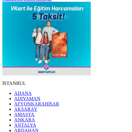
İSTANBUL
ADANA
ADIYAMAN
AFYONKARAHİSAR
AKSARAY
AMASYA
ANKARA
ANTALYA
ARDAHAN