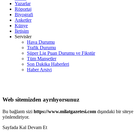
Yazarlar
Röportaj
Biyografi
Anketler
Künye
İletişim
Servisler
Hava Durumu
Trafik Durumu
Süper Lig Puan Durumu ve Fikstür
Tüm Manşetler
Son Dakika Haberleri
Haber Arşivi
Web sitemizden ayrılıyorsunuz
Bu bağlantı sizi
https://www.milatgazetesi.com
dışındaki bir siteye
yönlendiriyor.
Sayfada Kal
Devam Et