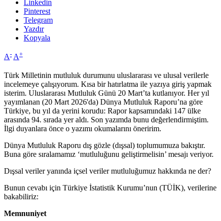
Linkedin
Pinterest
Telegram
Yazdır
Kopyala
-
+
A
A
Türk Milletinin mutluluk durumunu uluslararası ve ulusal verilerle
incelemeye çalışıyorum. Kısa bir hatırlatma ile yazıya giriş yapmak
isterim. Uluslararası Mutluluk Günü 20 Mart’ta kutlanıyor. Her yıl
yayımlanan (20 Mart 2026'da) Dünya Mutluluk Raporu’na göre
Türkiye, bu yıl da yerini korudu: Rapor kapsamındaki 147 ülke
arasında 94. sırada yer aldı. Son yazımda bunu değerlendirmiştim.
İlgi duyanlara önce o yazımı okumalarını öneririm.
Dünya Mutluluk Raporu dış gözle (dışsal) toplumumuza bakıştır.
Buna göre sıralamamız ‘mutluluğunu geliştirmelisin’ mesajı veriyor.
Dışsal veriler yanında içsel veriler mutluluğumuz hakkında ne der?
Bunun cevabı için Türkiye İstatistik Kurumu’nun (TÜİK), verilerine
bakabiliriz:
Memnuniyet