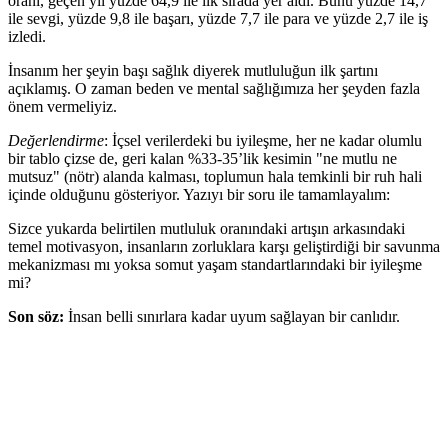
oranı, geçen yıl yüzde 64,9 ile ilk sırada yer aldı. Bunu yüzde 14,7
ile sevgi, yüzde 9,8 ile başarı, yüzde 7,7 ile para ve yüzde 2,7 ile iş
izledi.
İnsanım her şeyin başı sağlık diyerek mutluluğun ilk şartını
açıklamış. O zaman beden ve mental sağlığımıza her şeyden fazla
önem vermeliyiz.
Değerlendirme
: İçsel verilerdeki bu iyileşme, her ne kadar olumlu
bir tablo çizse de, geri kalan %33-35’lik kesimin "ne mutlu ne
mutsuz" (nötr) alanda kalması, toplumun hala temkinli bir ruh hali
içinde olduğunu gösteriyor. Yazıyı bir soru ile tamamlayalım:
Sizce yukarda belirtilen mutluluk oranındaki artışın arkasındaki
temel motivasyon, insanların zorluklara karşı geliştirdiği bir savunma
mekanizması mı yoksa somut yaşam standartlarındaki bir iyileşme
mi?
Son söz:
İnsan belli sınırlara kadar uyum sağlayan bir canlıdır.