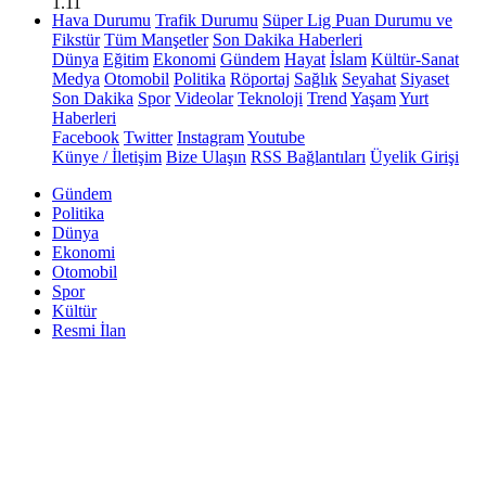
1.11
Hava Durumu
Trafik Durumu
Süper Lig Puan Durumu ve
Fikstür
Tüm Manşetler
Son Dakika Haberleri
Dünya
Eğitim
Ekonomi
Gündem
Hayat
İslam
Kültür-Sanat
Medya
Otomobil
Politika
Röportaj
Sağlık
Seyahat
Siyaset
Son Dakika
Spor
Videolar
Teknoloji
Trend
Yaşam
Yurt
Haberleri
Facebook
Twitter
Instagram
Youtube
Künye / İletişim
Bize Ulaşın
RSS Bağlantıları
Üyelik Girişi
Gündem
Politika
Dünya
Ekonomi
Otomobil
Spor
Kültür
Resmi İlan