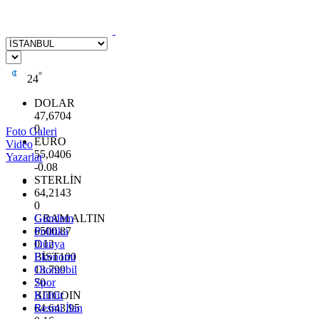
°
24
DOLAR
47,6704
0
Foto Galeri
EURO
Video
55,0406
Yazarlar
-0.08
STERLİN
64,2143
0
GRAM ALTIN
Gündem
6500.87
Politika
0.12
Dünya
BİST100
Ekonomi
13.799
Otomobil
70
Spor
BITCOIN
Kültür
64.643,95
Resmi İlan