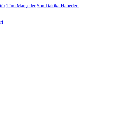
tür
Tüm Manşetler
Son Dakika Haberleri
ri