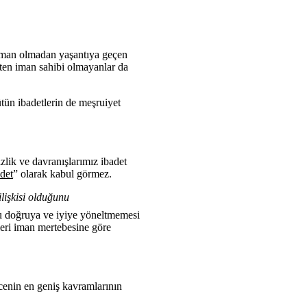
n, iman olmadan yaşantıya geçen
Zaten iman sahibi olmayanlar da
ütün ibadetlerin de meşruiyet
izlik ve davranışlarımız ibadet
det
” olarak kabul görmez.
lişkisi olduğunu
 doğruya ve iyiye yöneltmemesi
tleri iman mertebesine göre
ncenin en geniş kavramlarının