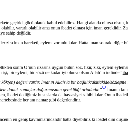
harekete geçirici gücü olarak kabul edebiliriz. Hangi alanda olursa olsu
i olabilir, yararlı olabilir ama onun ibadet olması için iman gereklidir. 
ye sahip değildir.
der zira iman hareketi, eylemi zorunlu kılar. Hatta iman sonraki diğer b
 ettikten sonra O’nun rızasına uygun bütün söz, fikir, zikr, eylem-eylems
r işi, bir eylemi, bir sözü ne kadar iyi olursa olsun Allah’ın indinde “
iba
k(en) değeri vardır. İmanın Allah’la bir bağlılık/akit/akide/sözleşme i
[1]
e dönük sonuçlar doğurmasının gerekliliği ortadadır.”
İmanın kulu
rken, ibadet dediğimiz hususlarda da hassasiyet sahibi kılar. Onun ibade
 mertebesinde her anı namaz gibi değerlendirir.
üncenin en geniş kavramlarındandır hatta diyebiliriz ki ibadet dini düşü