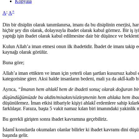
Kopyala
-
+
A
A
Din bir disiplin olarak tanımlanırsa, imanı da bu disiplinin enerjisi, 
hiçbir şey din olarak, dolayısıyla ibadet olarak kabul görmez. Bir iş iy
yaptığı işin ibadet olarak kabul edilmesine dair bir düşünce ve beklenti
Kulun Allah’a iman etmesi onun ilk ibadetidir. İbadet de imanı takip e
kaynağı olarak görülür.
Buna göre;
Allah’a iman ettikten ve iman için yeterli olan şartları kusursuz kabul
kategorisine girer. Aksi halde insanların bedeni, mali ya da aklî-kalb bi
Ayrıca,
“İmanın hem ahlakî hem de ibadeti sonuç olarak doğuran bir kö
düşündüğümüzde bu akdin/misakın/sözleşmenin hem ahlaka hem ibadet
düşünülemez. İman etkisi itibariyle kişiyi ahlakî erdemlere sahip kıla
farklılaşır. Faraza, başta 5 vakit namaz kılan biri imanındaki yakinlik
Bu gerekli girişten sonra ibadet kavramına geçebiliriz.
İslamî konularda okumaları olanlar bilirler ki ibadet kavramı dini düş
başında gelir.