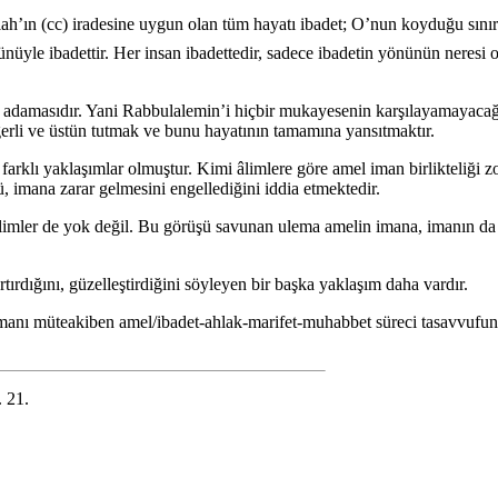
h’ın (cc) iradesine uygun olan tüm hayatı ibadet; O’nun koyduğu sınırl
nüyle ibadettir. Her insan ibadettedir, sadece ibadetin yönünün neresi 
e adamasıdır. Yani Rabbulalemin’i hiçbir mukayesenin karşılayamayaca
erli ve üstün tutmak ve bunu hayatının tamamına yansıtmaktır.
farklı yaklaşımlar olmuştur. Kimi âlimlere göre amel iman birlikteliği z
, imana zarar gelmesini engellediğini iddia etmektedir.
limler de yok değil. Bu görüşü savunan ulema amelin imana, imanın da
ırdığını, güzelleştirdiğini söyleyen bir başka yaklaşım daha vardır.
anı müteakiben amel/ibadet-ahlak-marifet-muhabbet süreci tasavvufun e
 21.