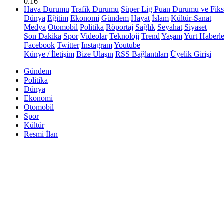
0.16
Hava Durumu
Trafik Durumu
Süper Lig Puan Durumu ve Fiks
Dünya
Eğitim
Ekonomi
Gündem
Hayat
İslam
Kültür-Sanat
Medya
Otomobil
Politika
Röportaj
Sağlık
Seyahat
Siyaset
Son Dakika
Spor
Videolar
Teknoloji
Trend
Yaşam
Yurt Haberle
Facebook
Twitter
Instagram
Youtube
Künye / İletişim
Bize Ulaşın
RSS Bağlantıları
Üyelik Girişi
Gündem
Politika
Dünya
Ekonomi
Otomobil
Spor
Kültür
Resmi İlan