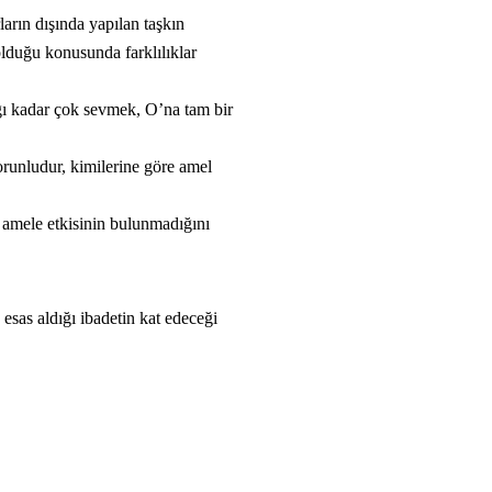
arın dışında yapılan taşkın
olduğu konusunda farklılıklar
ğı kadar çok sevmek, O’na tam bir
orunludur, kimilerine göre amel
 amele etkisinin bulunmadığını
sas aldığı ibadetin kat edeceği