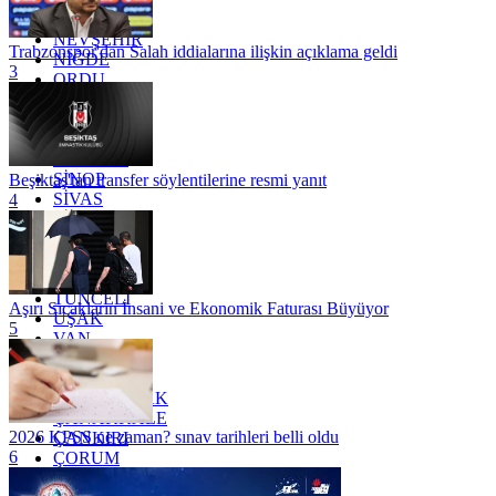
MUŞ
NEVŞEHİR
Trabzonspor'dan Salah iddialarına ilişkin açıklama geldi
NİĞDE
3
ORDU
OSMANİYE
RİZE
SAKARYA
SAMSUN
SİNOP
Beşiktaş'tan transfer söylentilerine resmi yanıt
SİVAS
4
SİİRT
TEKİRDAĞ
TOKAT
TRABZON
TUNCELİ
Aşırı Sıcakların İnsani ve Ekonomik Faturası Büyüyor
UŞAK
5
VAN
YALOVA
YOZGAT
ZONGULDAK
ÇANAKKALE
2026 KPSS ne zaman? sınav tarihleri belli oldu
ÇANKIRI
6
ÇORUM
İSTANBUL