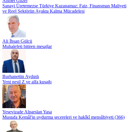
Ahmet Güzel
Sanayi Üretemezse Türkiye Kazanamaz: Faiz, Finansman Maliyeti
ve Reel Sektörün Ayakta Kalma Mücadelesi
Ali İhsan Gülcü
Muhalefeti bitiren mesajlar
Burhanettin Aydınlı
Yeni nesil Z ve alfa kuşağı
Yesevizade Alparslan Yasa
Mustafa Kemâl'in uydurma şecereleri ve hakîkî mensûbiyeti (366)