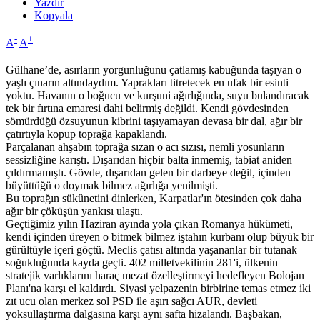
Yazdır
Kopyala
-
+
A
A
Gülhane’de, asırların yorgunluğunu çatlamış kabuğunda taşıyan o
yaşlı çınarın altındaydım. Yaprakları titretecek en ufak bir esinti
yoktu. Havanın o boğucu ve kurşuni ağırlığında, suyu bulandıracak
tek bir fırtına emaresi dahi belirmiş değildi. Kendi gövdesinden
sömürdüğü özsuyunun kibrini taşıyamayan devasa bir dal, ağır bir
çatırtıyla kopup toprağa kapaklandı.
Parçalanan ahşabın toprağa sızan o acı sızısı, nemli yosunların
sessizliğine karıştı. Dışarıdan hiçbir balta inmemiş, tabiat aniden
çıldırmamıştı. Gövde, dışarıdan gelen bir darbeye değil, içinden
büyüttüğü o doymak bilmez ağırlığa yenilmişti.
Bu toprağın sükûnetini dinlerken, Karpatlar'ın ötesinden çok daha
ağır bir çöküşün yankısı ulaştı.
Geçtiğimiz yılın Haziran ayında yola çıkan Romanya hükümeti,
kendi içinden üreyen o bitmek bilmez iştahın kurbanı olup büyük bir
gürültüyle içeri göçtü. Meclis çatısı altında yaşananlar bir tutanak
soğukluğunda kayda geçti. 402 milletvekilinin 281'i, ülkenin
stratejik varlıklarını haraç mezat özelleştirmeyi hedefleyen Bolojan
Planı'na karşı el kaldırdı. Siyasi yelpazenin birbirine temas etmez iki
zıt ucu olan merkez sol PSD ile aşırı sağcı AUR, devleti
yoksullaştırma dalgasına karşı aynı safta hizalandı. Başbakan,