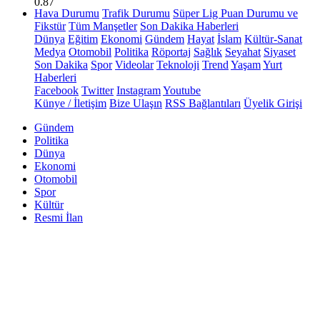
0.87
Hava Durumu
Trafik Durumu
Süper Lig Puan Durumu ve
Fikstür
Tüm Manşetler
Son Dakika Haberleri
Dünya
Eğitim
Ekonomi
Gündem
Hayat
İslam
Kültür-Sanat
Medya
Otomobil
Politika
Röportaj
Sağlık
Seyahat
Siyaset
Son Dakika
Spor
Videolar
Teknoloji
Trend
Yaşam
Yurt
Haberleri
Facebook
Twitter
Instagram
Youtube
Künye / İletişim
Bize Ulaşın
RSS Bağlantıları
Üyelik Girişi
Gündem
Politika
Dünya
Ekonomi
Otomobil
Spor
Kültür
Resmi İlan