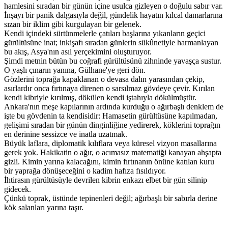
hamlesini sıradan bir günün içine usulca gizleyen o doğulu sabır var.
İnşayı bir panik dalgasıyla değil, gündelik hayatın kılcal damarlarına
sızan bir iklim gibi kurgulayan bir gelenek.
Kendi içindeki sürtünmelerle çatıları başlarına yıkanların geçici
gürültüsüne inat; inkişafı sıradan günlerin sükûnetiyle harmanlayan
bu akış, Asya'nın asıl yerçekimini oluşturuyor.
Şimdi metnin bütün bu coğrafi gürültüsünü zihninde yavaşça sustur.
O yaşlı çınarın yanına, Gülhane'ye geri dön.
Gözlerini toprağa kapaklanan o devasa dalın yarasından çekip,
asırlardır onca fırtınaya direnen o sarsılmaz gövdeye çevir. Kırılan
kendi kibriyle kırılmış, dökülen kendi iştahıyla dökülmüştür.
Ankara'nın meşe kapılarının ardında kurduğu o ağırbaşlı denklem de
işte bu gövdenin ta kendisidir: Hamasetin gürültüsüne kapılmadan,
gelişimi sıradan bir günün dinginliğine yedirerek, köklerini toprağın
en derinine sessizce ve inatla uzatmak.
Büyük laflara, diplomatik kılıflara veya küresel vizyon masallarına
gerek yok. Hakikatin o ağır, o acımasız matematiği kanayan ahşapta
gizli. Kimin yarına kalacağını, kimin fırtınanın önüne katılan kuru
bir yaprağa dönüşeceğini o kadim hafıza fısıldıyor.
İhtirasın gürültüsüyle devrilen kibrin enkazı elbet bir gün silinip
gidecek.
Çünkü toprak, üstünde tepinenleri değil; ağırbaşlı bir sabırla derine
kök salanları yarına taşır.