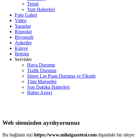
Trend
Yurt Haberleri
Foto Galeri
Video
Yazarlar
Röportaj
Biyografi
Anketler
Künye
İletişim
Servisler
Hava Durumu
Trafik Durumu
Süper Lig Puan Durumu ve Fikstür
Tüm Manşetler
Son Dakika Haberleri
Haber Arşivi
Web sitemizden ayrılıyorsunuz
Bu bağlantı sizi
https://www.milatgazetesi.com
dışındaki bir siteye