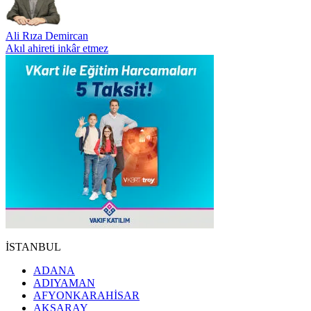
Ali Rıza Demircan
Akıl ahireti inkâr etmez
İSTANBUL
ADANA
ADIYAMAN
AFYONKARAHİSAR
AKSARAY