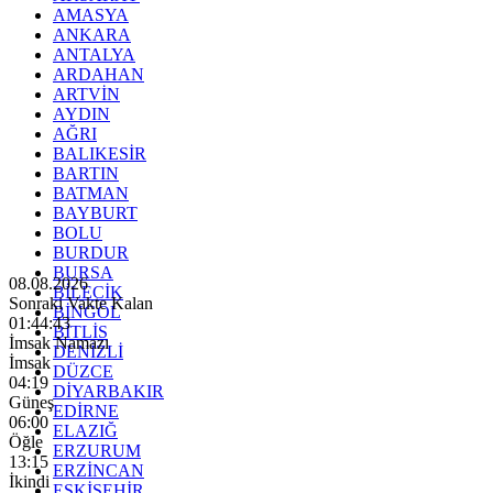
AMASYA
ANKARA
ANTALYA
ARDAHAN
ARTVİN
AYDIN
AĞRI
BALIKESİR
BARTIN
BATMAN
BAYBURT
BOLU
BURDUR
BURSA
08.08.2026
BİLECİK
Sonraki Vakte Kalan
BİNGÖL
01:44:42
BİTLİS
İmsak Namazı
DENİZLİ
İmsak
DÜZCE
04:19
DİYARBAKIR
Güneş
EDİRNE
06:00
ELAZIĞ
Öğle
ERZURUM
13:15
ERZİNCAN
İkindi
ESKİŞEHİR