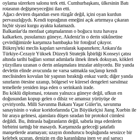
oylama sürerken salonu terk etti. Cumhurbaşkanı, ülkesinin Batı
rotasının değişmeyeceğini ilan etti.
Ağacı deviren dışarıdan esen rüzgâr değil, içini oyan kurdun
pervasızlığıydı. Kendi toprağının emeğini açık artırmaya çıkaran
hiçbir siyasi kurgu ayakta kalamazdı.
Balkanlar'da menfaat çatışmalarının o boğucu tozu havaya
kalkarken, pusulamızı güneye, Akdeniz'in o derin sükûnetine
çevirdiğimizde karşımıza bambaşka bir fotoğraf çıkıyor.
Bükreş'teki meclis kapıları savrularak kapanırken; Ankara'da
Türkiye-Cezayir Yüksek Düzeyli Stratejik İşbirliği Konseyi çatısı
altında tarihi bağları somut adımlarla ilmek ilmek dokuyan, kökleri
yüzyıllara uzanan o derin anlaşmalara imzalar atılıyordu. Bir yanda
devletin elinde avucunda ne varsa satmakla suçlanıp kendi
meclisinden kovulan bir yapının bıraktığı enkaz vardı; diğer yanda
sınırların ötesine uzanıp, bölgesel ve küresel dengeleri sarsılmaz
temellerle yeniden inşa eden o serinkanlı irade.
Bu köklü diplomasi, rotasını yalnızca güneye değil, ufkun en
doğusundan kopup gelen o dilsiz ve amansız yürüyüşe de
çeviriyordu. Milli Savunma Bakanı Yaşar Güler'in, savunma
sanayisinin o vakur koridorlarında Çin Büyükelçisi Jiang Xuebin ile
bir araya gelmesi, ajanslara düşen sıradan bir protokol cümlesi
değildi. Bu, ihtirasla bağıranların değil, sabırla inşa edenlerin
birbirini tarttığı bir masaydı. Karşımızda geleceği şatafatlı
manşetlerde aramayan; uzayın dondurucu boşluğunda sessizce bir
kelebek uçuran, denizin en dip karanlığına inen ve asıl sarsıcı