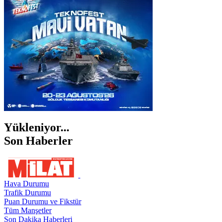
İZMİR
ŞANLIURFA
ŞIRNAK
Yükleniyor...
Son Haberler
Hava Durumu
Trafik Durumu
Puan Durumu ve Fikstür
Tüm Manşetler
Son Dakika Haberleri