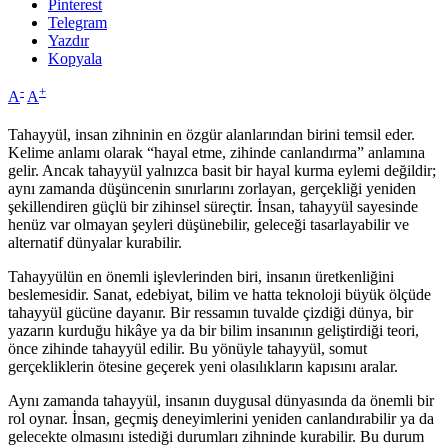
Pinterest
Telegram
Yazdır
Kopyala
-
+
A
A
Tahayyül, insan zihninin en özgür alanlarından birini temsil eder.
Kelime anlamı olarak “hayal etme, zihinde canlandırma” anlamına
gelir. Ancak tahayyül yalnızca basit bir hayal kurma eylemi değildir;
aynı zamanda düşüncenin sınırlarını zorlayan, gerçekliği yeniden
şekillendiren güçlü bir zihinsel süreçtir. İnsan, tahayyül sayesinde
henüz var olmayan şeyleri düşünebilir, geleceği tasarlayabilir ve
alternatif dünyalar kurabilir.
Tahayyülün en önemli işlevlerinden biri, insanın üretkenliğini
beslemesidir. Sanat, edebiyat, bilim ve hatta teknoloji büyük ölçüde
tahayyül gücüne dayanır. Bir ressamın tuvalde çizdiği dünya, bir
yazarın kurduğu hikâye ya da bir bilim insanının geliştirdiği teori,
önce zihinde tahayyül edilir. Bu yönüyle tahayyül, somut
gerçekliklerin ötesine geçerek yeni olasılıkların kapısını aralar.
Aynı zamanda tahayyül, insanın duygusal dünyasında da önemli bir
rol oynar. İnsan, geçmiş deneyimlerini yeniden canlandırabilir ya da
gelecekte olmasını istediği durumları zihninde kurabilir. Bu durum