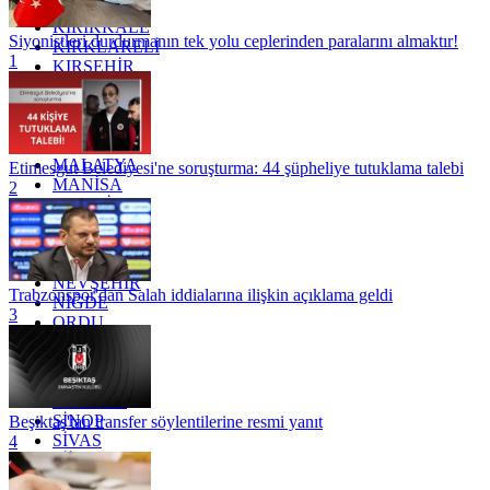
KAYSERİ
KIRIKKALE
Siyonistleri durdurmanın tek yolu ceplerinden paralarını almaktır!
KIRKLARELİ
1
KIRŞEHİR
KOCAELİ
KONYA
KÜTAHYA
KİLİS
MALATYA
Etimesgut Belediyesi'ne soruşturma: 44 şüpheliye tutuklama talebi
MANİSA
2
MARDİN
MERSİN
MUĞLA
MUŞ
NEVŞEHİR
Trabzonspor'dan Salah iddialarına ilişkin açıklama geldi
NİĞDE
3
ORDU
OSMANİYE
RİZE
SAKARYA
SAMSUN
SİNOP
Beşiktaş'tan transfer söylentilerine resmi yanıt
SİVAS
4
SİİRT
TEKİRDAĞ