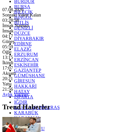
BURDUR
BURSA
07.08.2026
BİLECİK
Sonraki Vakte Kalan
BİNGÖL
03:28:57
BİTLİS
İmsak Namazı
DENİZLİ
İmsak
DÜZCE
04:17
DİYARBAKIR
Güneş
EDİRNE
05:59
ELAZIĞ
Öğle
ERZURUM
13:15
ERZİNCAN
İkindi
ESKİŞEHİR
17:07
GAZİANTEP
Akşam
GÜMÜŞHANE
20:21
GİRESUN
Yatsı
HAKKARİ
21:56
HATAY
Aylık Vakitler
ISPARTA
IĞDIR
Trend Haberler
KAHRAMANMARAŞ
KARABÜK
KARAMAN
KARS
KASTAMONU