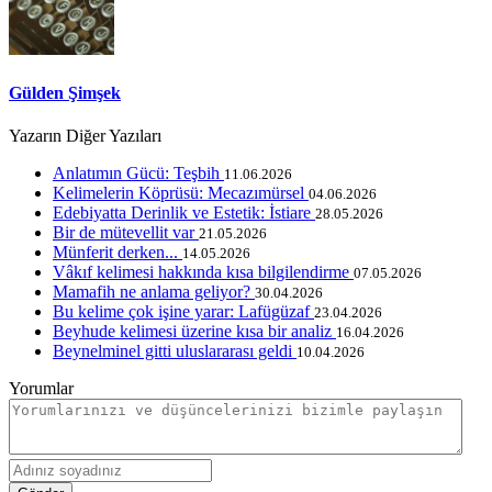
Gülden Şimşek
Yazarın Diğer Yazıları
Anlatımın Gücü: Teşbih
11.06.2026
Kelimelerin Köprüsü: Mecazımürsel
04.06.2026
Edebiyatta Derinlik ve Estetik: İstiare
28.05.2026
Bir de mütevellit var
21.05.2026
Münferit derken...
14.05.2026
Vâkıf kelimesi hakkında kısa bilgilendirme
07.05.2026
Mamafih ne anlama geliyor?
30.04.2026
Bu kelime çok işine yarar: Lafügüzaf
23.04.2026
Beyhude kelimesi üzerine kısa bir analiz
16.04.2026
Beynelminel gitti uluslararası geldi
10.04.2026
Yorumlar