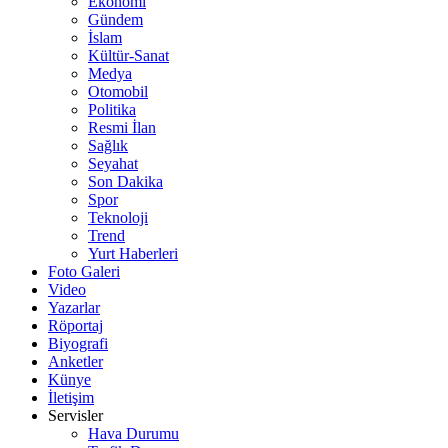
Ekonomi
Gündem
İslam
Kültür-Sanat
Medya
Otomobil
Politika
Resmi İlan
Sağlık
Seyahat
Son Dakika
Spor
Teknoloji
Trend
Yurt Haberleri
Foto Galeri
Video
Yazarlar
Röportaj
Biyografi
Anketler
Künye
İletişim
Servisler
Hava Durumu