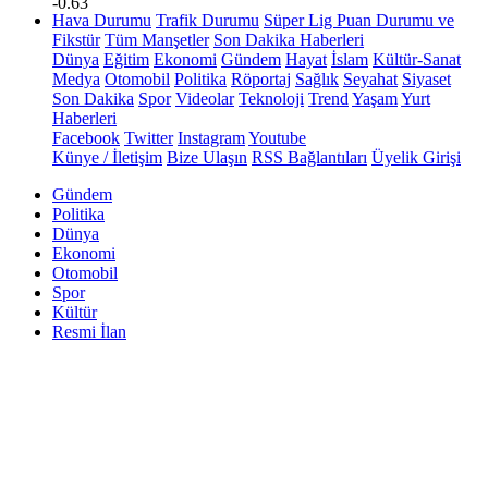
-0.63
Hava Durumu
Trafik Durumu
Süper Lig Puan Durumu ve
Fikstür
Tüm Manşetler
Son Dakika Haberleri
Dünya
Eğitim
Ekonomi
Gündem
Hayat
İslam
Kültür-Sanat
Medya
Otomobil
Politika
Röportaj
Sağlık
Seyahat
Siyaset
Son Dakika
Spor
Videolar
Teknoloji
Trend
Yaşam
Yurt
Haberleri
Facebook
Twitter
Instagram
Youtube
Künye / İletişim
Bize Ulaşın
RSS Bağlantıları
Üyelik Girişi
Gündem
Politika
Dünya
Ekonomi
Otomobil
Spor
Kültür
Resmi İlan