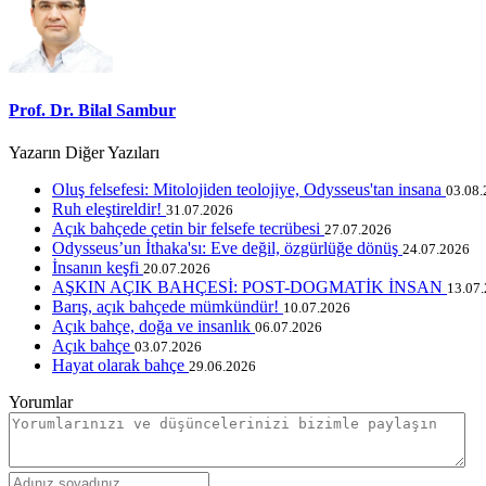
Prof. Dr. Bilal Sambur
Yazarın Diğer Yazıları
Oluş felsefesi: Mitolojiden teolojiye, Odysseus'tan insana
03.08
Ruh eleştireldir!
31.07.2026
Açık bahçede çetin bir felsefe tecrübesi
27.07.2026
Odysseus’un İthaka'sı: Eve değil, özgürlüğe dönüş
24.07.2026
İnsanın keşfi
20.07.2026
AŞKIN AÇIK BAHÇESİ: POST-DOGMATİK İNSAN
13.07
Barış, açık bahçede mümkündür!
10.07.2026
Açık bahçe, doğa ve insanlık
06.07.2026
Açık bahçe
03.07.2026
Hayat olarak bahçe
29.06.2026
Yorumlar