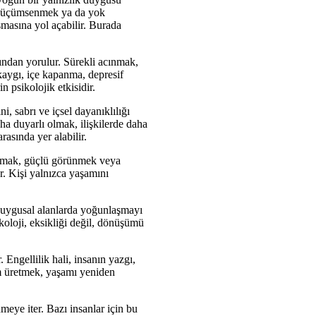
k, küçümsenmek ya da yok
şmasına yol açabilir. Burada
ından yorulur. Sürekli acınmak,
 kaygı, içe kapanma, depresif
 psikolojik etkisidir.
i, sabrı ve içsel dayanıklılığı
daha duyarlı olmak, ilişkilerde daha
asında yer alabilir.
 olmak, güçlü görünmek veya
. Kişi yalnızca yaşamını
a duygusal alanlarda yoğunlaşmayı
ikoloji, eksikliği değil, dönüşümü
. Engellilik hali, insanın yazgı,
am üretmek, yaşamı yeniden
eye iter. Bazı insanlar için bu