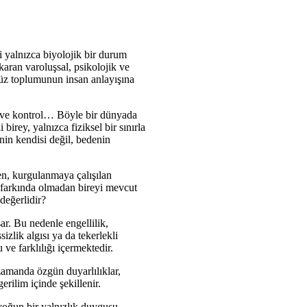
si yalnızca biyolojik bir durum
karan varoluşsal, psikolojik ve
ümüz toplumunun insan anlayışına
t ve kontrol… Böyle bir dünyada
rey, yalnızca fiziksel bir sınırla
nin kendisi değil, bedenin
den, kurgulanmaya çalışılan
i, farkında olmadan bireyi mevcut
değerlidir?
ar. Bu nedenle engellilik,
zlik algısı ya da tekerlekli
 ve farklılığı içermektedir.
 zamanda özgün duyarlılıklar,
erilim içinde şekillenir.
yoğun bir yalnızlık duygusu