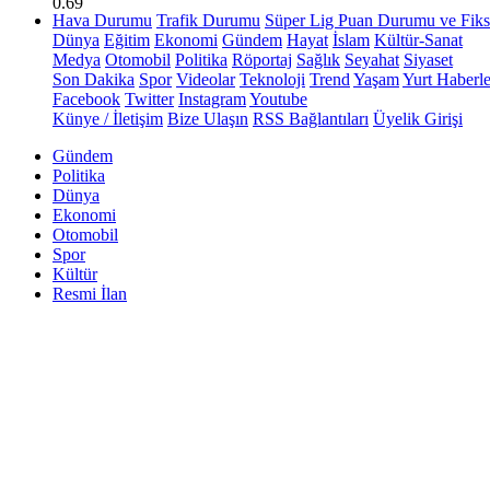
0.69
Hava Durumu
Trafik Durumu
Süper Lig Puan Durumu ve Fiks
Dünya
Eğitim
Ekonomi
Gündem
Hayat
İslam
Kültür-Sanat
Medya
Otomobil
Politika
Röportaj
Sağlık
Seyahat
Siyaset
Son Dakika
Spor
Videolar
Teknoloji
Trend
Yaşam
Yurt Haberle
Facebook
Twitter
Instagram
Youtube
Künye / İletişim
Bize Ulaşın
RSS Bağlantıları
Üyelik Girişi
Gündem
Politika
Dünya
Ekonomi
Otomobil
Spor
Kültür
Resmi İlan