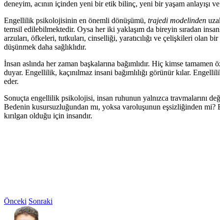
deneyim, acının içinden yeni bir etik bilinç, yeni bir yaşam anlayışı ve
Engellilik psikolojisinin en önemli dönüşümü,
trajedi modelinden
uzak
temsil edilebilmektedir. Oysa her iki yaklaşım da bireyin sıradan insan
arzuları, öfkeleri, tutkuları, cinselliği, yaratıcılığı ve çelişkileri olan
düşünmek daha sağlıklıdır.
İnsan aslında her zaman başkalarına bağımlıdır. Hiç kimse tamamen özer
duyar. Engellilik, kaçınılmaz insani bağımlılığı görünür kılar. Engellil
eder.
Sonuçta engellilik psikolojisi, insan ruhunun yalnızca travmalarını değ
Bedenin kusursuzluğundan mı, yoksa varoluşunun eşsizliğinden mi? Be
kırılgan olduğu için insandır.
Önceki
Sonraki