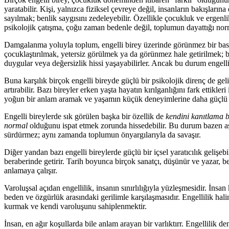
yaratabilir. Kişi, yalnızca fiziksel çevreye değil, insanların bakışla
sayılmak; benlik saygısını zedeleyebilir. Özellikle çocukluk ve ergen
psikolojik çatışma, çoğu zaman bedenle değil, toplumun dayattığı norm
Damgalanma yoluyla toplum, engelli birey üzerinde görünmez bir bask
çocuklaştırılmak, yetersiz görülmek ya da görünmez hale getirilmek; bi
duygular veya değersizlik hissi yaşayabilirler. Ancak bu durum engelli
Buna karşılık birçok engelli bireyde güçlü bir psikolojik direnç de gel
artırabilir. Bazı bireyler erken yaşta hayatın kırılganlığını fark ettikler
yoğun bir anlam aramak ve yaşamın küçük deneyimlerine daha güçlü bağl
Engelli bireylerde sık görülen başka bir özellik de
kendini kanıtlama b
normal
olduğunu ispat etmek zorunda hissedebilir. Bu durum bazen aş
sürdürmez; aynı zamanda toplumun önyargılarıyla da savaşır.
Diğer yandan bazı engelli bireylerde güçlü bir içsel yaratıcılık gelişe
beraberinde getirir. Tarih boyunca birçok sanatçı, düşünür ve yazar, be
anlamaya çalışır.
Varoluşsal açıdan engellilik, insanın sınırlılığıyla yüzleşmesidir. İnsan
beden ve özgürlük arasındaki gerilimle karşılaşmasıdır. Engellilik ha
kurmak ve kendi varoluşunu sahiplenmektir.
İnsan, en ağır koşullarda bile anlam arayan bir varlıktırr. Engellili