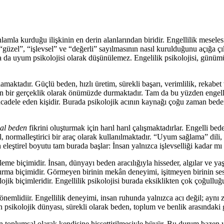
anlamla kurduğu ilişkinin en derin alanlarından biridir. Engellilik mesele
“güzel”, “işlevsel” ve “değerli” sayılmasının nasıl kurulduğunu açığa çı
n ya da uyum psikolojisi olarak düşünülemez. Engelilik psikolojisi, gün
ktadır. Güçlü beden, hızlı üretim, sürekli başarı, verimlilik, rekabe
bir gerçeklik olarak önümüzde durmaktadır. Tam da bu yüzden engelli bi
ücadele eden kişidir. Burada psikolojik acının kaynağı çoğu zaman bede
al beden
fikrini oluşturmak için harıl harıl çalışmaktadırlar. Engelli be
il, normalleştirici bir araç olarak kullanılmaktadır. “Uyum sağlama” dil
eleştirel boyutu tam burada başlar: İnsan yalnızca işlevselliği kadar mı 
me biçimidir. İnsan, dünyayı beden aracılığıyla hisseder, algılar ve yaş
kurma biçimidir. Görmeyen birinin mekân deneyimi, işitmeyen birinin sessi
lojik biçimleridir. Engellilik psikolojisi burada eksiklikten çok çoğulluğu
önemlidiir. Engellilik deneyimi, insan ruhunda yalnızca acı değil; aynı
rin psikolojik dünyası, sürekli olarak beden, toplum ve benlik arasındaki g
n toplumsal olarak kendisine hissettirilmesiyle büyür. Bu durum bazen 