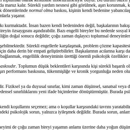
rına da maruz kalır. Sürekli yardım nesnesi gibi görülmek, aşırı korunma
lik dönemlerinde
normal olma
baskısı, kişinin kendi bedenine yabancıla
larla yaşanır.
ı kurmaktadıt. İnsan bazen kendi bedeninden değil, başkalarının bakış
reyin özsaygısını aşındırabilir. Bazı engelli bireyler bu nedenle sosyal
liğin doğal sonucu değildir; çoğu zaman dışlayıcı toplumsal deneyimlerin
işebilmektedir. Sürekli engellerle karşılaşmak, problem çözme kapasitesin
i için daha derin bir empati geliştirebilirler. Başkalarının acılarına karşı 
anmak, engellilik deneyiminin ürettiği önemli psikolojik özellikler ar
askısıdır
. Toplumun düşük beklentileri karşısında kişi sürekli başarılı
ırı performans baskısına, tükenmişliğe ve kronik yorgunluğa neden olur
bilir. Fiziksel ya da duyusal sınırlar, kimi zaman düşünsel, sanatsal vey
densel sınırlılıklarını yeni ifade biçimlerine dönüştürmüştür. Burada ps
 kendi koşullarını seçemez; ama o koşullar karşısındaki tavrını yaratabilir
lindeki psikolojik sorun, yalnızca iyileşmek değildir. Burada sorun, anl
k deneyimi de çoğu zaman bireyi yaşamın anlamı üzerine daha yoğun düşünm