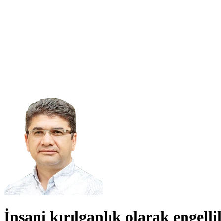
İnsani kırılganlık olarak engelli