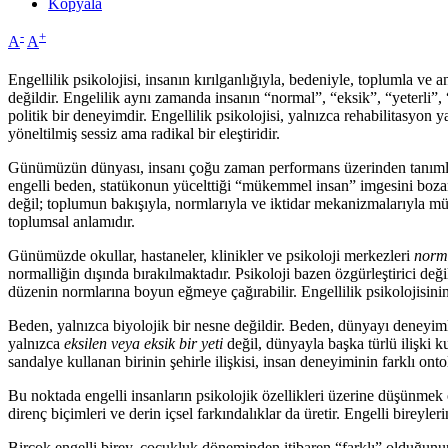
Kopyala
-
+
A
A
Engellilik psikolojisi, insanın kırılganlığıyla, bedeniyle, toplumla ve 
değildir. Engelilik aynı zamanda insanın “normal”, “eksik”, “yeterli”, 
politik bir deneyimdir. Engellilik psikolojisi, yalnızca rehabilitasyo
yöneltilmiş sessiz ama radikal bir eleştiridir.
Günümüzün dünyası, insanı çoğu zaman performans üzerinden tanımlama
engelli beden, statükonun yücelttiği “mükemmel insan” imgesini bozan 
değil; toplumun bakışıyla, normlarıyla ve iktidar mekanizmalarıyla m
toplumsal anlamıdır.
Günümüzde okullar, hastaneler, klinikler ve psikoloji merkezleri
norm
normalliğin dışında bırakılmaktadır. Psikoloji bazen özgürleştirici değ
düzenin normlarına boyun eğmeye çağırabilir. Engellilik psikolojisinin 
Beden, yalnızca biyolojik bir nesne değildir. Beden, dünyayı deneyimle
yalnızca
eksilen veya eksik bir yeti
değil, dünyayla başka türlü ilişki 
sandalye kullanan birinin şehirle ilişkisi, insan deneyiminin farklı onto
Bu noktada engelli insanların psikolojik özellikleri üzerine düşünmek 
direnç biçimleri ve derin içsel farkındalıklar da üretir. Engelli bireyle
Birçok engelli birey, çocukluk döneminden itibaren “farklı” olduğunu