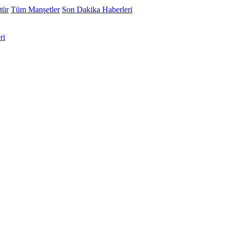
tür
Tüm Manşetler
Son Dakika Haberleri
ri