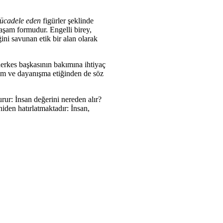
cadele eden
figürler şeklinde
yaşam formudur. Engelli birey,
iğini savunan etik bir alan olarak
herkes başkasının bakımına ihtiyaç
bakım ve dayanışma etiğinden de söz
urur: İnsan değerini nereden alır?
den hatırlatmaktadır: İnsan,