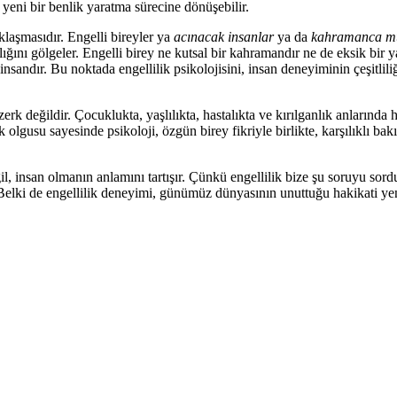
 yeni bir benlik yaratma sürecine dönüşebilir.
laşmasıdır. Engelli bireyler ya
acınacak insanlar
ya da
kahramanca mü
lığını gölgeler. Engelli birey ne kutsal bir kahramandır ne de eksik bir 
 bir insandır. Bu noktada engellilik psikolojisini, insan deneyiminin çeşitlil
k değildir. Çocuklukta, yaşlılıkta, hastalıkta ve kırılganlık anlarında 
ik olgusu sayesinde psikoloji, özgün birey fikriyle birlikte, karşılıklı 
il, insan olmanın anlamını tartışır. Çünkü engellilik bize şu soruyu sord
lki de engellilik deneyimi, günümüz dünyasının unuttuğu hakikati yeni