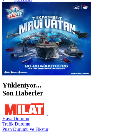
İSTANBUL
İZMİR
ŞANLIURFA
ŞIRNAK
Yükleniyor...
Son Haberler
Hava Durumu
Trafik Durumu
Puan Durumu ve Fikstür