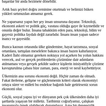
başarılar bir anda hezimete dönebilir.
Artık bazı şeyleri doğru zeminine oturtmalı ve belimizi büken
yükleri sırtımızdan atmamız gerek.
Ne yaparsanız yapın her şey insan unsuruna dayanır. Teknoloji,
ekonomi askeri ve politik güç, vasıtası olduğu gaye ile kıymetlidir ve
onunla değer bulur. İnsana tahakküm eden para, teknoloji, bilim ve
gayesiz politika faydalı değil zararlıdır. İnsanı insan yapan sadece
inancı ve gayesidir.
Bunca kaosun ortasında ülke gündemine, hayat tarzımıza, sosyal
ortamlara, tartışılan meselelere bakınca insan bazen kahırlanıyor.
Kaderi İlahi olmamız gereken noktaya yol açarken bu yolun hakkını
verecek, asıl ve gerçek problemlerin çözümüne dair adımların
atılmaması veya gevşek şekilde sadece kişilerin inisiyatifiyle çözüme
kavuşturulma çabası bize zaman, para, enerji ve nesil kaybettiriyor.
Ülkemizin ana sorunu ekonomi değil. Hiçbir zaman da olmadı.
Fakat ilerleme, gelişme ve güçlenmenin kriteri olarak ekonomiyi
ortaya sürer ve milleti bu endekse bağımlı hale getirirseniz sorun
ekonomi olur.
Güçlü, sosyal yapısı iyi ve dünyanın pek çok ülkesinden daha iyi
şartlarda yaşayan bir milletiz. Tarihimiz coğrafyamız, çalışkan
insanımızla örnek olabilecek durumdayız. Ama bir dengesizlik,