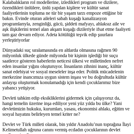
Kalabalıkların rol modellerine, izledikleri program ve dizilere,
özendikleri ünlülere, ünlü yapılan kişilere ve kültür sanat
faaliyetlerinin topluma ne tür bir yaşam tarzı empoze ettiğine bir
bakın. Evinde oturan aileleri sabah kuşağı kanalizasyon
programlarıyla, zenginliği, gücü, şiddeti mafyayı, ahlaksız aile ve
aşk ilişkilerini temel alan akşam kuşağı dizileriyle ifsat etme faaliyeti
tam gaz devam ediyor. Adeta kötülüğü teşvik edip şuurlara
yerleştiriyorlar
Dünyadaki suç sıralamasında en altlarda olmasına rağmen 90
milyonluk ülkede günde milyonda bir kişinin işlediği bir suçu
saatlerce gösteren haberlerin neticesi ülkesi ve milletinden nefret
eden insanlar yığını oluşturuyor. İnsanların zihnini inanç, kültür
sanat edebiyat ve sosyal meseleler inşa eder. Politik mücadelenin
merkezine inancımıza uygun sistem inşası ve bu doğrultuda kültür
anlayışı oluşturmak konulamadığı için kendi çocuklarımız bize
yabancı yetişiyor.
Devleti tahkim edip eksikliklerini gidermek için çalışıyoruz da,
hangi temelin üzerine inşa ediliyor yeni yüz yılda bu ülke? Yani
devletimizin hukuku, kurumları, yasası, ekonomisi ahlakı, eğitim ve
sosyal hayatını belirleyen temel kriter ne?
Devlet ve Türk milleti olarak, bin yıldır Anadolu’nun toprağına İlayi
Kelimetullah uğruna canını vermiş ecdadın çocuklarının devlet