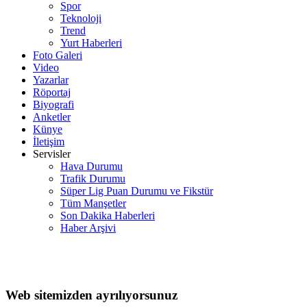
Spor
Teknoloji
Trend
Yurt Haberleri
Foto Galeri
Video
Yazarlar
Röportaj
Biyografi
Anketler
Künye
İletişim
Servisler
Hava Durumu
Trafik Durumu
Süper Lig Puan Durumu ve Fikstür
Tüm Manşetler
Son Dakika Haberleri
Haber Arşivi
Web sitemizden ayrılıyorsunuz