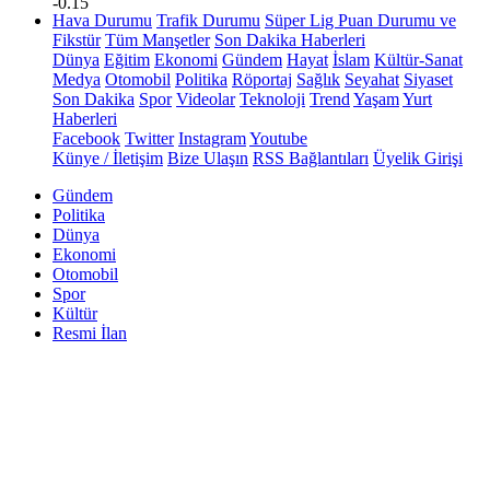
-0.15
Hava Durumu
Trafik Durumu
Süper Lig Puan Durumu ve
Fikstür
Tüm Manşetler
Son Dakika Haberleri
Dünya
Eğitim
Ekonomi
Gündem
Hayat
İslam
Kültür-Sanat
Medya
Otomobil
Politika
Röportaj
Sağlık
Seyahat
Siyaset
Son Dakika
Spor
Videolar
Teknoloji
Trend
Yaşam
Yurt
Haberleri
Facebook
Twitter
Instagram
Youtube
Künye / İletişim
Bize Ulaşın
RSS Bağlantıları
Üyelik Girişi
Gündem
Politika
Dünya
Ekonomi
Otomobil
Spor
Kültür
Resmi İlan