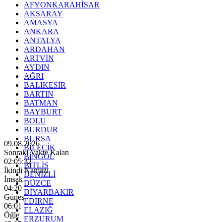
AFYONKARAHİSAR
AKSARAY
AMASYA
ANKARA
ANTALYA
ARDAHAN
ARTVİN
AYDIN
AĞRI
BALIKESİR
BARTIN
BATMAN
BAYBURT
BOLU
BURDUR
BURSA
09.08.2026
BİLECİK
Sonraki Vakte Kalan
BİNGÖL
02:05:31
BİTLİS
İkindi Namazı
DENİZLİ
İmsak
DÜZCE
04:20
DİYARBAKIR
Güneş
EDİRNE
06:01
ELAZIĞ
Öğle
ERZURUM