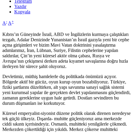
Telegram
Yazdır
Kopyala
-
+
A
A
Kıbrıs’ın Güneyinde İsrail, ABD ve İngilizlerin kurmaya çalıştıkları
tezgah, Adalar Denizinde Yunanistan’ın İsrail gazıyla yeni bir cephe
açma girişimleri ve bizim Mavi Vatan doktrinini yasalaştırma
adımlarımız, İran, Lübnan, Suriye, Filistin cephelerine yapılan
saldırılar, Çin’in yeni küresel aktör olma çabası, Rusya ve
Avrupa’nın çekişmesi derken adeta kıyamet savaşlarına doğru hızla
ilerleyen bir sürece şahit oluyoruz.
Devletimiz, müthiş hamlelerle dış politikada önümüzü açıyor.
Bölgede aktif bir gücüz, oyun kurup oyun bozabiliyoruz. Türkiye,
fiziki şartlarını düzeltirken, alt yapı savunma sanayi sağlık sistemi
yeni kurumsal yapılar ile gerçekten devlet yapılanmasını güçlendirdi,
zamanın gereklerine uygun hale getirdi. Dostları sevindiren bu
durum düşmanları ise korkutuyor.
Küresel emperyalist-siyonist düzene politik olarak direnen neredeyse
tek güçlü ülkeyiz. Dışarda- muhitte güçleniyoruz ama merkezde
ciddi sıkıntı içerisindeyiz. Osmanlı, muhitteki yenilgilerle çökmedi.
Merkezden çökertildiği için yıkıldı. Merkez çökerse muhitteki