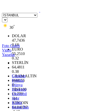
°
30
DOLAR
47,7436
0.18
Foto Galeri
EURO
Video
55,2510
Yazarlar
0.32
STERLİN
64,4811
0.38
GRAM ALTIN
Gündem
6660.55
Politika
0
Dünya
BİST100
Ekonomi
13.779
Otomobil
-14
Spor
BITCOIN
Kültür
64.840,97
Resmi İlan