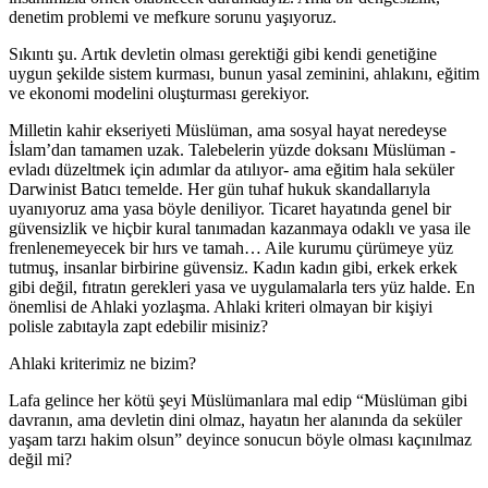
denetim problemi ve mefkure sorunu yaşıyoruz.
Sıkıntı şu. Artık devletin olması gerektiği gibi kendi genetiğine
uygun şekilde sistem kurması, bunun yasal zeminini, ahlakını, eğitim
ve ekonomi modelini oluşturması gerekiyor.
Milletin kahir ekseriyeti Müslüman, ama sosyal hayat neredeyse
İslam’dan tamamen uzak. Talebelerin yüzde doksanı Müslüman -
evladı düzeltmek için adımlar da atılıyor- ama eğitim hala seküler
Darwinist Batıcı temelde. Her gün tuhaf hukuk skandallarıyla
uyanıyoruz ama yasa böyle deniliyor. Ticaret hayatında genel bir
güvensizlik ve hiçbir kural tanımadan kazanmaya odaklı ve yasa ile
frenlenemeyecek bir hırs ve tamah… Aile kurumu çürümeye yüz
tutmuş, insanlar birbirine güvensiz. Kadın kadın gibi, erkek erkek
gibi değil, fıtratın gerekleri yasa ve uygulamalarla ters yüz halde. En
önemlisi de Ahlaki yozlaşma. Ahlaki kriteri olmayan bir kişiyi
polisle zabıtayla zapt edebilir misiniz?
Ahlaki kriterimiz ne bizim?
Lafa gelince her kötü şeyi Müslümanlara mal edip “Müslüman gibi
davranın, ama devletin dini olmaz, hayatın her alanında da seküler
yaşam tarzı hakim olsun” deyince sonucun böyle olması kaçınılmaz
değil mi?