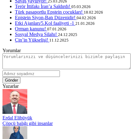
Savaş yayılıyor!
25.03.2026
Terör İttifakı İran’a Saldırdı!
05.03.2026
Türk pasaportlu Epstein çocukları!
18.02.2026
Epistein Siyon-Batı Düzenidir!
04.02.2026
Etki Ajanları/5.Kol faaliyeti -1
21.01.2026
Orman kanunu!
07.01.2026
Sosyal Medya Silahı!
24.12.2025
Çin’in Yükselişi!
11.12.2025
Yorumlar
Gönder
Yazarlar
Erdal Elibüyük
Çöpçü balığı gibi insanlar