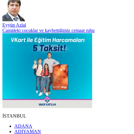
Eyyüp Azlal
Camideki çocuklar ve kaybettiğimiz cemaat ruhu
İSTANBUL
ADANA
ADIYAMAN