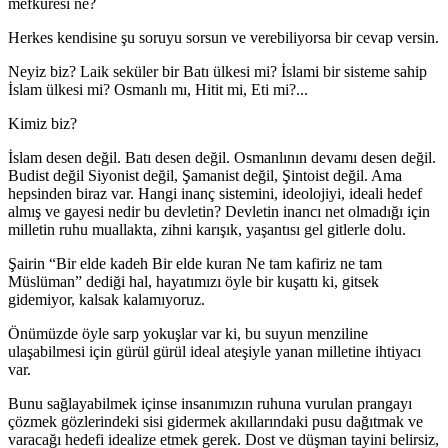
mefkuresi ne?
Herkes kendisine şu soruyu sorsun ve verebiliyorsa bir cevap versin.
Neyiz biz? Laik seküler bir Batı ülkesi mi? İslami bir sisteme sahip
İslam ülkesi mi? Osmanlı mı, Hitit mi, Eti mi?...
Kimiz biz?
İslam desen değil. Batı desen değil. Osmanlının devamı desen değil.
Budist değil Siyonist değil, Şamanist değil, Şintoist değil. Ama
hepsinden biraz var. Hangi inanç sistemini, ideolojiyi, ideali hedef
almış ve gayesi nedir bu devletin? Devletin inancı net olmadığı için
milletin ruhu muallakta, zihni karışık, yaşantısı gel gitlerle dolu.
Şairin “Bir elde kadeh Bir elde kuran Ne tam kafiriz ne tam
Müslüman” dediği hal, hayatımızı öyle bir kuşattı ki, gitsek
gidemiyor, kalsak kalamıyoruz.
Önümüzde öyle sarp yokuşlar var ki, bu suyun menziline
ulaşabilmesi için gürül gürül ideal ateşiyle yanan milletine ihtiyacı
var.
Bunu sağlayabilmek içinse insanımızın ruhuna vurulan prangayı
çözmek gözlerindeki sisi gidermek akıllarındaki pusu dağıtmak ve
varacağı hedefi idealize etmek gerek. Dost ve düşman tayini belirsiz,