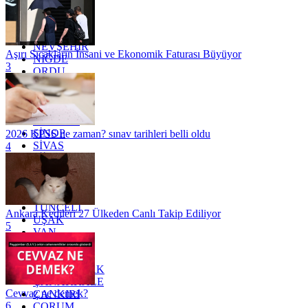
MERSİN
MUĞLA
MUŞ
NEVŞEHİR
Aşırı Sıcakların İnsani ve Ekonomik Faturası Büyüyor
NİĞDE
3
ORDU
OSMANİYE
RİZE
SAKARYA
SAMSUN
SİNOP
2026 KPSS ne zaman? sınav tarihleri belli oldu
SİVAS
4
SİİRT
TEKİRDAĞ
TOKAT
TRABZON
TUNCELİ
Ankara Kedileri 27 Ülkeden Canlı Takip Ediliyor
UŞAK
5
VAN
YALOVA
YOZGAT
ZONGULDAK
ÇANAKKALE
Cevvaz ne demek?
ÇANKIRI
6
ÇORUM