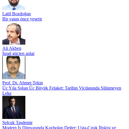
Latif Bozdoğan
Bir vatan önce yeşerir
Ali Akben
İsrail güçten anlar
Prof. Dr. Ahmet Tekin
Üç Yıla Sığan Üç Büyük Felaket: Tarihin Vicdanında Silinmeyen
Leke
Selçuk Taşdemir
Modern İş Dünyasında Kaybolan Değer: Usta-Çırak İlişkisi ve