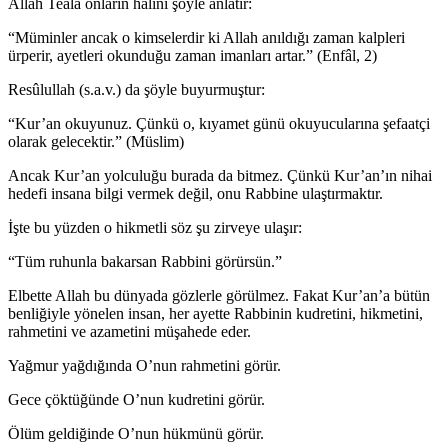
Allah Teâlâ onların halini şöyle anlatır:
“Müminler ancak o kimselerdir ki Allah anıldığı zaman kalpleri
ürperir, ayetleri okunduğu zaman imanları artar.” (Enfâl, 2)
Resûlullah (s.a.v.) da şöyle buyurmuştur:
“Kur’an okuyunuz. Çünkü o, kıyamet günü okuyucularına şefaatçi
olarak gelecektir.” (Müslim)
Ancak Kur’an yolculuğu burada da bitmez. Çünkü Kur’an’ın nihai
hedefi insana bilgi vermek değil, onu Rabbine ulaştırmaktır.
İşte bu yüzden o hikmetli söz şu zirveye ulaşır:
“Tüm ruhunla bakarsan Rabbini görürsün.”
Elbette Allah bu dünyada gözlerle görülmez. Fakat Kur’an’a bütün
benliğiyle yönelen insan, her ayette Rabbinin kudretini, hikmetini,
rahmetini ve azametini müşahede eder.
Yağmur yağdığında O’nun rahmetini görür.
Gece çöktüğünde O’nun kudretini görür.
Ölüm geldiğinde O’nun hükmünü görür.