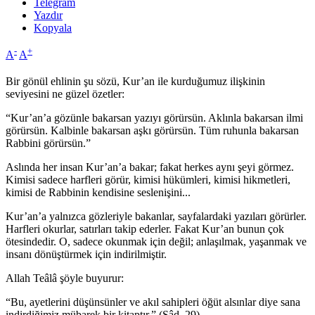
Telegram
Yazdır
Kopyala
-
+
A
A
Bir gönül ehlinin şu sözü, Kur’an ile kurduğumuz ilişkinin
seviyesini ne güzel özetler:
“Kur’an’a gözünle bakarsan yazıyı görürsün. Aklınla bakarsan ilmi
görürsün. Kalbinle bakarsan aşkı görürsün. Tüm ruhunla bakarsan
Rabbini görürsün.”
Aslında her insan Kur’an’a bakar; fakat herkes aynı şeyi görmez.
Kimisi sadece harfleri görür, kimisi hükümleri, kimisi hikmetleri,
kimisi de Rabbinin kendisine seslenişini...
Kur’an’a yalnızca gözleriyle bakanlar, sayfalardaki yazıları görürler.
Harfleri okurlar, satırları takip ederler. Fakat Kur’an bunun çok
ötesindedir. O, sadece okunmak için değil; anlaşılmak, yaşanmak ve
insanı dönüştürmek için indirilmiştir.
Allah Teâlâ şöyle buyurur:
“Bu, ayetlerini düşünsünler ve akıl sahipleri öğüt alsınlar diye sana
indirdiğimiz mübarek bir kitaptır.” (Sâd, 29)