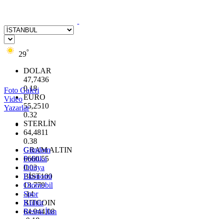
°
29
DOLAR
47,7436
0.18
Foto Galeri
EURO
Video
55,2510
Yazarlar
0.32
STERLİN
64,4811
0.38
GRAM ALTIN
Gündem
6660.55
Politika
0.03
Dünya
BİST100
Ekonomi
13.779
Otomobil
-14
Spor
BITCOIN
Kültür
64.944,08
Resmi İlan