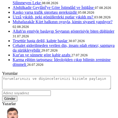
Silinmeyen Leke
08.08.2026
Abdülkadir Geylânî'ye Göre İstimdâd ve İstiğâse
07.08.2026
Kasko varsa trafik sigortası gereksizdir
05.08.2026
Uzzâ yıkıldı, peki gönüllerdeki putlar yıkıldı mı?
03.08.2026
Muhafazakâr Kürt halkının oyuyla, kimin siyaseti yapılıyor?
02.08.2026
Allah'ın emriyle başlayıp Şeytanın gösterisiyle biten düğünler
31.07.2026
Tesettür başta değil, kalpte başlar
30.07.2026
Cehalet giderilmeden verilen din, insanı ıslah etmez; sapmaya
da sürükleyebilir
29.07.2026
Kur'an ve sünnete göre kabir azabı
27.07.2026
Karma eğitim tartışması: İdeolojiden çıkıp bilimin zeminine
dönmeli
26.07.2026
Yorumlar
Gönder
Yazarlar