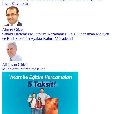
İnsan Kaynakları
Ahmet Güzel
Sanayi Üretemezse Türkiye Kazanamaz: Faiz, Finansman Maliyeti
ve Reel Sektörün Ayakta Kalma Mücadelesi
Ali İhsan Gülcü
Muhalefeti bitiren mesajlar