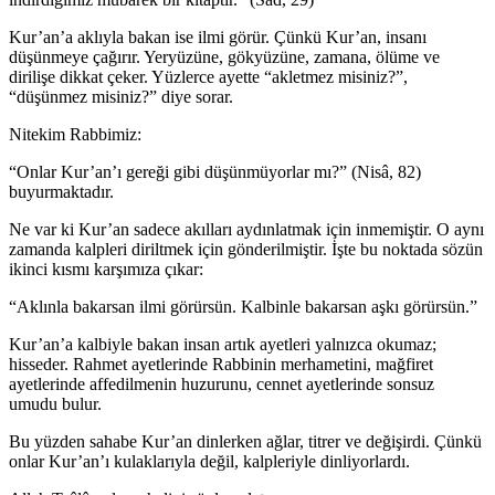
Kur’an’a aklıyla bakan ise ilmi görür. Çünkü Kur’an, insanı
düşünmeye çağırır. Yeryüzüne, gökyüzüne, zamana, ölüme ve
dirilişe dikkat çeker. Yüzlerce ayette “akletmez misiniz?”,
“düşünmez misiniz?” diye sorar.
Nitekim Rabbimiz:
“Onlar Kur’an’ı gereği gibi düşünmüyorlar mı?” (Nisâ, 82)
buyurmaktadır.
Ne var ki Kur’an sadece akılları aydınlatmak için inmemiştir. O aynı
zamanda kalpleri diriltmek için gönderilmiştir. İşte bu noktada sözün
ikinci kısmı karşımıza çıkar:
“Aklınla bakarsan ilmi görürsün. Kalbinle bakarsan aşkı görürsün.”
Kur’an’a kalbiyle bakan insan artık ayetleri yalnızca okumaz;
hisseder. Rahmet ayetlerinde Rabbinin merhametini, mağfiret
ayetlerinde affedilmenin huzurunu, cennet ayetlerinde sonsuz
umudu bulur.
Bu yüzden sahabe Kur’an dinlerken ağlar, titrer ve değişirdi. Çünkü
onlar Kur’an’ı kulaklarıyla değil, kalpleriyle dinliyorlardı.