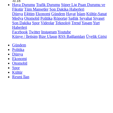
-0.18
Hava Durumu
Trafik Durumu
Süper Lig Puan Durumu ve
Fikstür
Tüm Manşetler
Son Dakika Haberleri
Dünya
Eğitim
Ekonomi
Gündem
Hayat
İslam
Kültür-Sanat
Medya
Otomobil
Politika
Röportaj
Sağlık
Seyahat
Siyaset
Son Dakika
Spor
Videolar
Teknoloji
Trend
Yaşam
Yurt
Haberleri
Facebook
Twitter
Instagram
Youtube
Künye / İletişim
Bize Ulaşın
RSS Bağlantıları
Üyelik Girişi
Gündem
Politika
Dünya
Ekonomi
Otomobil
Spor
Kültür
Resmi İlan