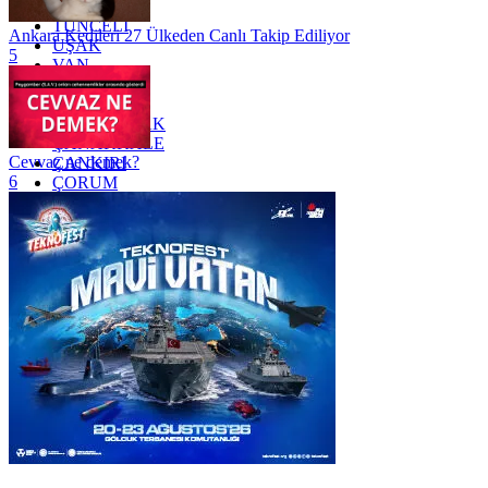
TRABZON
TUNCELİ
Ankara Kedileri 27 Ülkeden Canlı Takip Ediliyor
UŞAK
5
VAN
YALOVA
YOZGAT
ZONGULDAK
ÇANAKKALE
Cevvaz ne demek?
ÇANKIRI
6
ÇORUM
İSTANBUL
İZMİR
ŞANLIURFA
ŞIRNAK