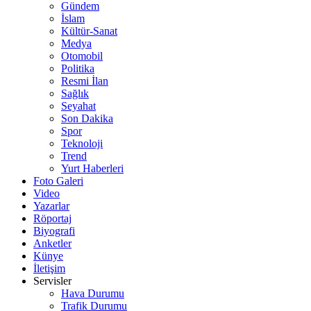
Gündem
İslam
Kültür-Sanat
Medya
Otomobil
Politika
Resmi İlan
Sağlık
Seyahat
Son Dakika
Spor
Teknoloji
Trend
Yurt Haberleri
Foto Galeri
Video
Yazarlar
Röportaj
Biyografi
Anketler
Künye
İletişim
Servisler
Hava Durumu
Trafik Durumu