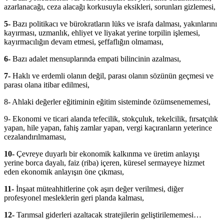
azarlanacağı, ceza alacağı korkusuyla eksikleri, sorunları gizlemesi,
5-
Bazı politikacı ve bürokratların lüks ve israfa dalması, yakınlarını
kayırması, uzmanlık, ehliyet ve liyakat yerine torpilin işlemesi,
kayırmacılığın devam etmesi, şeffaflığın olmaması,
6-
Bazı adalet mensuplarında empati bilincinin azalması,
7-
Haklı ve erdemli olanın değil, parası olanın sözünün geçmesi ve
parası olana itibar edilmesi,
8- Ahlaki değerler eğitiminin eğitim sisteminde özümsenememesi,
9- Ekonomi ve ticari alanda tefecilik, stokçuluk, tekelcilik, fırsatçılık
yapan, hile yapan, fahiş zamlar yapan, vergi kaçıranların yeterince
cezalandırılmaması,
10-
Çevreye duyarlı bir ekonomik kalkınma ve üretim anlayışı
yerine borca dayalı, faiz (riba) içeren, küresel sermayeye hizmet
eden ekonomik anlayışın öne çıkması,
11-
İnşaat müteahhitlerine çok aşırı değer verilmesi, diğer
profesyonel mesleklerin geri planda kalması,
12-
Tarımsal giderleri azaltacak stratejilerin geliştirilememesi…