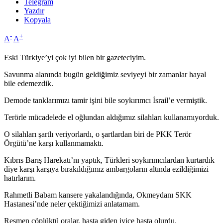
Telegram
Yazdır
Kopyala
-
+
A
A
Eski Türkiye’yi çok iyi bilen bir gazeteciyim.
Savunma alanında bugün geldiğimiz seviyeyi bir zamanlar hayal
bile edemezdik.
Demode tanklarımızı tamir işini bile soykırımcı İsrail’e vermiştik.
Terörle mücadelede el oğlundan aldığımız silahları kullanamıyorduk.
O silahları şartlı veriyorlardı, o şartlardan biri de PKK Terör
Örgütü’ne karşı kullanmamaktı.
Kıbrıs Barış Harekatı’nı yaptık, Türkleri soykırımcılardan kurtardık
diye karşı karşıya bırakıldığımız ambargoların altında ezildiğimizi
hatırlarım.
Rahmetli Babam kansere yakalandığında, Okmeydanı SKK
Hastanesi’nde neler çektiğimizi anlatamam.
Resmen çöplüktü oralar, hasta giden iyice hasta olurdu.