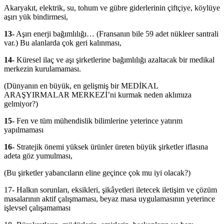
Akaryakıt, elektrik, su, tohum ve gübre giderlerinin çiftçiye, köylüye
aşırı yük bindirmesi,
13-
Aşırı enerji bağımlılığı… (Fransanın bile 59 adet nükleer santrali
var.) Bu alanlarda çok geri kalınması,
14-
Küresel ilaç ve aşı şirketlerine bağımlılığı azaltacak bir medikal
merkezin kurulamaması.
(Dünyanın en büyük, en gelişmiş bir MEDİKAL
ARAŞYIRMALAR MERKEZİ’ni kurmak neden aklımıza
gelmiyor?)
15-
Fen ve tüm mühendislik bilimlerine yeterince yatırım
yapılmaması
16-
Stratejik önemi yüksek ürünler üreten büyük şirketler iflasına
adeta göz yumulması,
(Bu şirketler yabancıların eline geçince çok mu iyi olacak?)
17- Halkın sorunları, eksikleri, şikâyetleri iletecek iletişim ve çözüm
masalarının aktif çalışmaması, beyaz masa uygulamasının yeterince
işlevsel çalışamaması