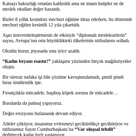
Katsayı haksızlığı ortadan kaldırıldı ama ne imam hatipler ne de
meslek okulları değer kazandı.
Bizler 8 yıllık kesintisiz mecburi eğitime itiraz ederken, bu dönemde
mecburi eğitim kesintili 12 yıla çıkartıldı.
Aşırı üniversiteleştirmenin de etkisiyle “diplomalı mesleksizlerin”
sayısı, Avrupa’nın orta büyüklükteki ülkelerinin nüfuslarını solladı.
Okulda huzur, piyasada usta iyice azaldı.
“Kadın beyanı esastır!”
yaklaşımı yüzünden birçok mağduriyetler
oluştu.
Bir süresiz nafaka işi bile çözüme kavuşturulamadı, şimdi şimdi
biraz ümitlendik işte.
Fırsatçılıkla mücadele, başıboş köpek sorunu ile mücadele…
Buralarda da patinaj yapıyoruz.
Değer erozyonu hızlanarak devam ediyor.
Aileler çöküyor, insanımız evlenmeyi geciktirdikçe geciktiriyor ve
nüfusumuz Sayın Cumhurbaşkanı’na
“Var oluşsal tehdit”
dedirtecek kadar hızlı yaşlanıyor.