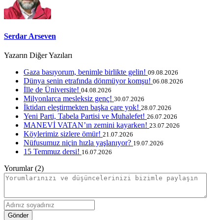
Serdar Arseven
Yazarın Diğer Yazıları
Gaza basıyorum, benimle birlikte gelin!
09.08.2026
Dünya senin etrafında dönmüyor komşu!
06.08.2026
İlle de Üniversite!
04.08.2026
Milyonlarca mesleksiz genç!
30.07.2026
İktidarı eleştirmekten başka çare yok!
28.07.2026
Yeni Parti, Tabela Partisi ve Muhalefet!
26.07.2026
MANEVİ VATAN’ın zemini kayarken!
23.07.2026
Köylerimiz sizlere ömür!
21.07.2026
Nüfusumuz niçin hızla yaşlanıyor?
19.07.2026
15 Temmuz dersi!
16.07.2026
Yorumlar (2)
Gönder