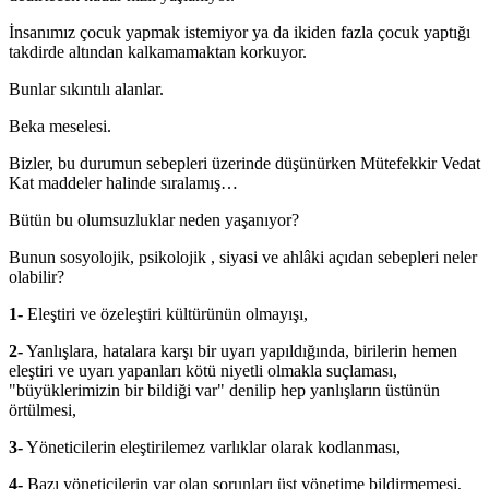
İnsanımız çocuk yapmak istemiyor ya da ikiden fazla çocuk yaptığı
takdirde altından kalkamamaktan korkuyor.
Bunlar sıkıntılı alanlar.
Beka meselesi.
Bizler, bu durumun sebepleri üzerinde düşünürken Mütefekkir Vedat
Kat maddeler halinde sıralamış…
Bütün bu olumsuzluklar neden yaşanıyor?
Bunun sosyolojik, psikolojik , siyasi ve ahlâki açıdan sebepleri neler
olabilir?
1-
Eleştiri ve özeleştiri kültürünün olmayışı,
2-
Yanlışlara, hatalara karşı bir uyarı yapıldığında, birilerin hemen
eleştiri ve uyarı yapanları kötü niyetli olmakla suçlaması,
"büyüklerimizin bir bildiği var" denilip hep yanlışların üstünün
örtülmesi,
3-
Yöneticilerin eleştirilemez varlıklar olarak kodlanması,
4-
Bazı yöneticilerin var olan sorunları üst yönetime bildirmemesi,