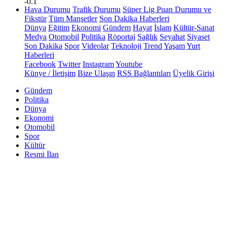
-0.1
Hava Durumu
Trafik Durumu
Süper Lig Puan Durumu ve
Fikstür
Tüm Manşetler
Son Dakika Haberleri
Dünya
Eğitim
Ekonomi
Gündem
Hayat
İslam
Kültür-Sanat
Medya
Otomobil
Politika
Röportaj
Sağlık
Seyahat
Siyaset
Son Dakika
Spor
Videolar
Teknoloji
Trend
Yaşam
Yurt
Haberleri
Facebook
Twitter
Instagram
Youtube
Künye / İletişim
Bize Ulaşın
RSS Bağlantıları
Üyelik Girişi
Gündem
Politika
Dünya
Ekonomi
Otomobil
Spor
Kültür
Resmi İlan