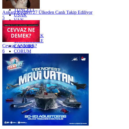
TRABZON
TUNCELİ
Ankara Kedileri 27 Ülkeden Canlı Takip Ediliyor
UŞAK
5
VAN
YALOVA
YOZGAT
ZONGULDAK
ÇANAKKALE
Cevvaz ne demek?
ÇANKIRI
6
ÇORUM
İSTANBUL
İZMİR
ŞANLIURFA
ŞIRNAK