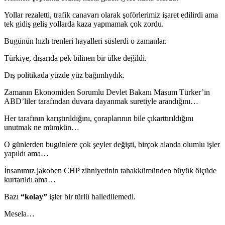
Yollar rezaletti, trafik canavarı olarak şoförlerimiz işaret edilirdi ama
tek gidiş geliş yollarda kaza yapmamak çok zordu.
Bugünün hızlı trenleri hayalleri süslerdi o zamanlar.
Türkiye, dışarıda pek bilinen bir ülke değildi.
Dış politikada yüzde yüz bağımlıydık.
Zamanın Ekonomiden Sorumlu Devlet Bakanı Masum Türker’in
ABD’liler tarafından duvara dayanmak suretiyle arandığını…
Her tarafının karıştırıldığını, çoraplarının bile çıkarttırıldığını
unutmak ne mümkün…
O günlerden bugünlere çok şeyler değişti, birçok alanda olumlu işler
yapıldı ama…
İnsanımız jakoben CHP zihniyetinin tahakkümünden büyük ölçüde
kurtarıldı ama…
Bazı
“kolay”
işler bir türlü halledilemedi.
Mesela…