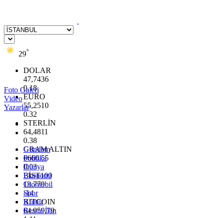
°
29
DOLAR
47,7436
0.18
Foto Galeri
EURO
Video
55,2510
Yazarlar
0.32
STERLİN
64,4811
0.38
GRAM ALTIN
Gündem
6660.55
Politika
0.03
Dünya
BİST100
Ekonomi
13.779
Otomobil
-14
Spor
BITCOIN
Kültür
64.959,79
Resmi İlan