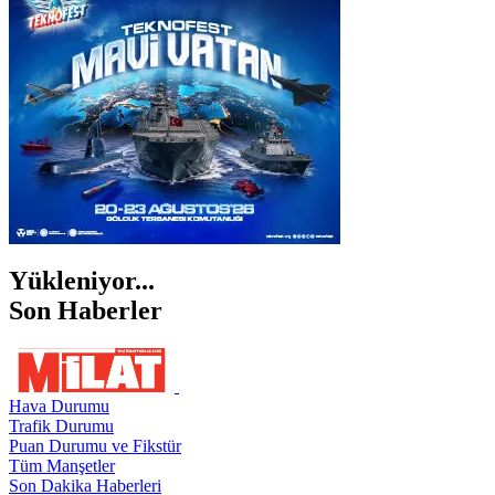
ŞANLIURFA
ŞIRNAK
Yükleniyor...
Son Haberler
Hava Durumu
Trafik Durumu
Puan Durumu ve Fikstür
Tüm Manşetler
Son Dakika Haberleri