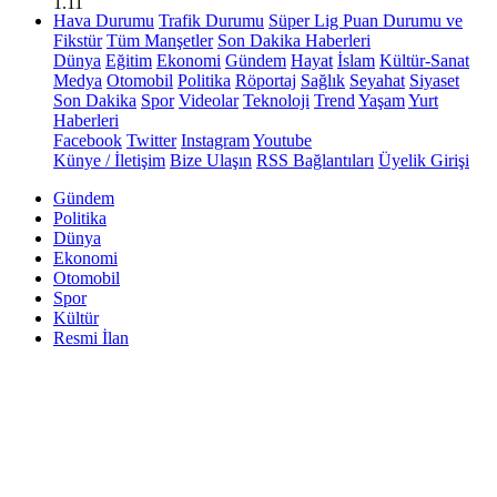
1.11
Hava Durumu
Trafik Durumu
Süper Lig Puan Durumu ve
Fikstür
Tüm Manşetler
Son Dakika Haberleri
Dünya
Eğitim
Ekonomi
Gündem
Hayat
İslam
Kültür-Sanat
Medya
Otomobil
Politika
Röportaj
Sağlık
Seyahat
Siyaset
Son Dakika
Spor
Videolar
Teknoloji
Trend
Yaşam
Yurt
Haberleri
Facebook
Twitter
Instagram
Youtube
Künye / İletişim
Bize Ulaşın
RSS Bağlantıları
Üyelik Girişi
Gündem
Politika
Dünya
Ekonomi
Otomobil
Spor
Kültür
Resmi İlan