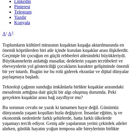
Linkedin
Pinterest
Telegram
Yazdır
Kopyala
-
+
A
A
Toplumların kültürel mirasının kuşaktan kuşağa aktarılmasında en
önemli köprülerden biri aile içinde kurulan kuşaklar arası ilişkilerdir.
Geçmişte bir çocuğun en güçlü rehberleri ailesindeki büyükleriydi.
Büyükannelerin anlattığı masallar, dedelerin yaşam tecrübeleri ve
ebeveynlerin yol göstericiliği çocukların karakter gelişiminde önemli
bir yer tutardı. Bugün ise bu rolü giderek ekranlar ve dijital dünyalar
paylaşmaya başladı.
Teknoloji çağının sunduğu imkânlarla birlikte kuşaklar arasındaki
mesafenin arttığına dair güçlü bir algı oluşmuş durumda. Peki
gerçekten kuşaklar arası bağ zayıflıyor mu?
Bu sorunun cevabı ne yazık ki tamamen hayır değil. Günümüz
dünyasında yaşam koşulları hızla değişiyor. İnsanlar eğitim, iş ve
ekonomik nedenlerle farklı şehirlerde, hatta farklı ülkelerde
yaşamayı tercih ediyor. Geniş aile yapılarının yerini çekirdek aileler
alırken, günlük hayatın yoğun temposu aile bireylerinin birlikte