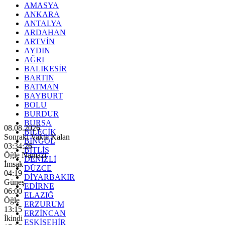
AMASYA
ANKARA
ANTALYA
ARDAHAN
ARTVİN
AYDIN
AĞRI
BALIKESİR
BARTIN
BATMAN
BAYBURT
BOLU
BURDUR
BURSA
08.08.2026
BİLECİK
Sonraki Vakte Kalan
BİNGÖL
03:34:25
BİTLİS
Öğle Namazı
DENİZLİ
İmsak
DÜZCE
04:19
DİYARBAKIR
Güneş
EDİRNE
06:00
ELAZIĞ
Öğle
ERZURUM
13:15
ERZİNCAN
İkindi
ESKİŞEHİR