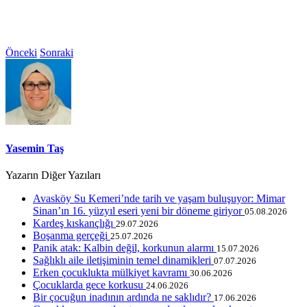
Önceki
Sonraki
Yasemin Taş
Yazarın Diğer Yazıları
Avasköy Su Kemeri’nde tarih ve yaşam buluşuyor: Mimar
Sinan’ın 16. yüzyıl eseri yeni bir döneme giriyor
05.08.2026
Kardeş kıskançlığı
29.07.2026
Boşanma gerçeği
25.07.2026
Panik atak: Kalbin değil, korkunun alarmı
15.07.2026
Sağlıklı aile iletişiminin temel dinamikleri
07.07.2026
Erken çocuklukta mülkiyet kavramı
30.06.2026
Çocuklarda gece korkusu
24.06.2026
Bir çocuğun inadının ardında ne saklıdır?
17.06.2026