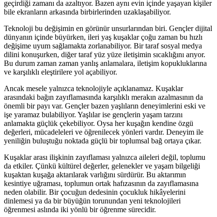
geçirdiği zamanı da azaltıyor. Bazen aynı evin içinde yaşayan kişiler
bile ekranların arkasında birbirlerinden uzaklaşabiliyor.
Teknoloji bu değişimin en görünür unsurlarından biri. Gençler dijital
dünyanın içinde büyürken, ileri yaş kuşaklar çoğu zaman bu hızlı
değişime uyum sağlamakta zorlanabiliyor. Bir taraf sosyal medya
dilini konuşurken, diğer taraf yüz yüze iletişimin sıcaklığını arıyor.
Bu durum zaman zaman yanlış anlamalara, iletişim kopukluklarına
ve karşılıklı eleştirilere yol açabiliyor.
Ancak mesele yalnızca teknolojiyle açıklanamaz. Kuşaklar
arasındaki bağın zayıflamasında karşılıklı merakın azalmasının da
önemli bir payı var. Gençler bazen yaşlıların deneyimlerini eski ve
işe yaramaz bulabiliyor. Yaşlılar ise gençlerin yaşam tarzını
anlamakta güçlük çekebiliyor. Oysa her kuşağın kendine özgü
değerleri, mücadeleleri ve öğrenilecek yönleri vardır. Deneyim ile
yeniliğin buluştuğu noktada güçlü bir toplumsal bağ ortaya çıkar.
Kuşaklar arası ilişkinin zayıflaması yalnızca aileleri değil, toplumu
da etkiler. Çünkü kültürel değerler, gelenekler ve yaşam bilgeliği
kuşaktan kuşağa aktarılarak varlığını sürdürür. Bu aktarımın
kesintiye uğraması, toplumun ortak hafızasının da zayıflamasına
neden olabilir. Bir çocuğun dedesinin çocukluk hikâyelerini
dinlemesi ya da bir büyüğün torunundan yeni teknolojileri
öğrenmesi aslında iki yönlü bir öğrenme sürecidir.