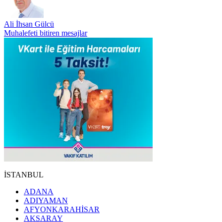
Ali İhsan Gülcü
Muhalefeti bitiren mesajlar
İSTANBUL
ADANA
ADIYAMAN
AFYONKARAHİSAR
AKSARAY