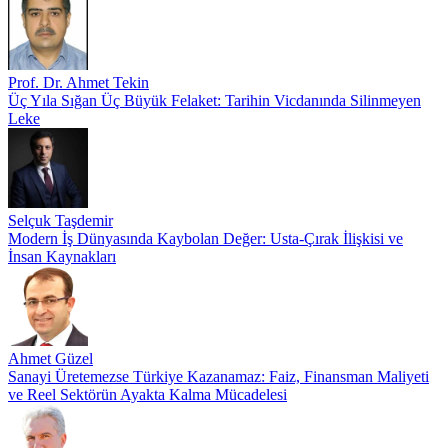
Prof. Dr. Ahmet Tekin
Üç Yıla Sığan Üç Büyük Felaket: Tarihin Vicdanında Silinmeyen
Leke
Selçuk Taşdemir
Modern İş Dünyasında Kaybolan Değer: Usta-Çırak İlişkisi ve
İnsan Kaynakları
Ahmet Güzel
Sanayi Üretemezse Türkiye Kazanamaz: Faiz, Finansman Maliyeti
ve Reel Sektörün Ayakta Kalma Mücadelesi