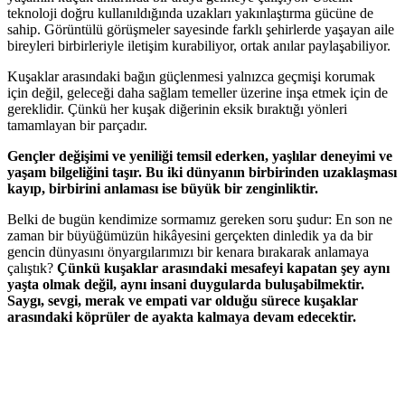
teknoloji doğru kullanıldığında uzakları yakınlaştırma gücüne de
sahip. Görüntülü görüşmeler sayesinde farklı şehirlerde yaşayan aile
bireyleri birbirleriyle iletişim kurabiliyor, ortak anılar paylaşabiliyor.
Kuşaklar arasındaki bağın güçlenmesi yalnızca geçmişi korumak
için değil, geleceği daha sağlam temeller üzerine inşa etmek için de
gereklidir. Çünkü her kuşak diğerinin eksik bıraktığı yönleri
tamamlayan bir parçadır.
Gençler değişimi ve yeniliği temsil ederken, yaşlılar deneyimi ve
yaşam bilgeliğini taşır. Bu iki dünyanın birbirinden uzaklaşması
kayıp, birbirini anlaması ise büyük bir zenginliktir.
Belki de bugün kendimize sormamız gereken soru şudur: En son ne
zaman bir büyüğümüzün hikâyesini gerçekten dinledik ya da bir
gencin dünyasını önyargılarımızı bir kenara bırakarak anlamaya
çalıştık?
Çünkü kuşaklar arasındaki mesafeyi kapatan şey aynı
yaşta olmak değil, aynı insani duygularda buluşabilmektir.
Saygı, sevgi, merak ve empati var olduğu sürece kuşaklar
arasındaki köprüler de ayakta kalmaya devam edecektir.