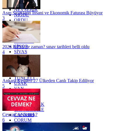
MUŞ
NEVŞEHİR
Aşırı Sıcakların İnsani ve Ekonomik Faturası Büyüyor
NİĞDE
3
ORDU
OSMANİYE
RİZE
SAKARYA
SAMSUN
SİNOP
2026 KPSS ne zaman? sınav tarihleri belli oldu
SİVAS
4
SİİRT
TEKİRDAĞ
TOKAT
TRABZON
TUNCELİ
Ankara Kedileri 27 Ülkeden Canlı Takip Ediliyor
UŞAK
5
VAN
YALOVA
YOZGAT
ZONGULDAK
ÇANAKKALE
Cevvaz ne demek?
ÇANKIRI
6
ÇORUM
İSTANBUL
İZMİR