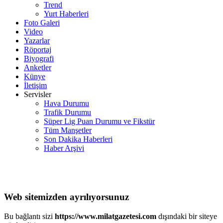
Trend
Yurt Haberleri
Foto Galeri
Video
Yazarlar
Röportaj
Biyografi
Anketler
Künye
İletişim
Servisler
Hava Durumu
Trafik Durumu
Süper Lig Puan Durumu ve Fikstür
Tüm Manşetler
Son Dakika Haberleri
Haber Arşivi
Web sitemizden ayrılıyorsunuz
Bu bağlantı sizi
https://www.milatgazetesi.com
dışındaki bir siteye