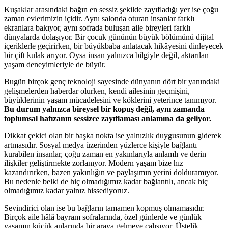
Kuşaklar arasındaki bağın en sessiz şekilde zayıfladığı yer ise çoğu
zaman evlerimizin içidir. Aynı salonda oturan insanlar farklı
ekranlara bakıyor, aynı sofrada buluşan aile bireyleri farklı
dünyalarda dolaşıyor. Bir çocuk gününün büyük bölümünü dijital
içeriklerle geçirirken, bir büyükbaba anlatacak hikâyesini dinleyecek
bir çift kulak arıyor. Oysa insan yalnızca bilgiyle değil, aktarılan
yaşam deneyimleriyle de büyür.
Bugün birçok genç teknoloji sayesinde dünyanın dört bir yanındaki
gelişmelerden haberdar olurken, kendi ailesinin geçmişini,
büyüklerinin yaşam mücadelesini ve köklerini yeterince tanımıyor.
Bu durum yalnızca bireysel bir kopuş değil, aynı zamanda
toplumsal hafızanın sessizce zayıflaması anlamına da geliyor.
Dikkat çekici olan bir başka nokta ise yalnızlık duygusunun giderek
artmasıdır. Sosyal medya üzerinden yüzlerce kişiyle bağlantı
kurabilen insanlar, çoğu zaman en yakınlarıyla anlamlı ve derin
ilişkiler geliştirmekte zorlanıyor. Modern yaşam bize hız
kazandırırken, bazen yakınlığın ve paylaşımın yerini dolduramıyor.
Bu nedenle belki de hiç olmadığımız kadar bağlantılı, ancak hiç
olmadığımız kadar yalnız hissediyoruz.
Sevindirici olan ise bu bağların tamamen kopmuş olmamasıdır.
Birçok aile hâlâ bayram sofralarında, özel günlerde ve günlük
yaşamın küçük anlarında bir araya gelmeye çalışıyor. Üstelik