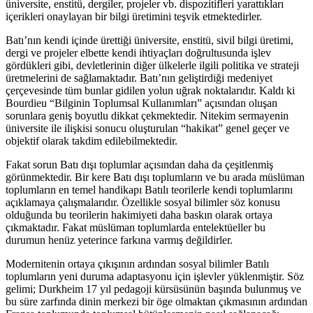
üniversite, enstitü, dergiler, projeler vb. dispozitifleri yarattıkları
içerikleri onaylayan bir bilgi üretimini teşvik etmektedirler.
Batı’nın kendi içinde ürettiği üniversite, enstitü, sivil bilgi üretimi,
dergi ve projeler elbette kendi ihtiyaçları doğrultusunda işlev
gördükleri gibi, devletlerinin diğer ülkelerle ilgili politika ve strateji
üretmelerini de sağlamaktadır. Batı’nın geliştirdiği medeniyet
çerçevesinde tüm bunlar gidilen yolun uğrak noktalarıdır. Kaldı ki
Bourdieu “Bilginin Toplumsal Kullanımları” açısından oluşan
sorunlara geniş boyutlu dikkat çekmektedir. Nitekim sermayenin
üniversite ile ilişkisi sonucu oluşturulan “hakikat” genel geçer ve
objektif olarak takdim edilebilmektedir.
Fakat sorun Batı dışı toplumlar açısından daha da çeşitlenmiş
görünmektedir. Bir kere Batı dışı toplumların ve bu arada müslüman
toplumların en temel handikapı Batılı teorilerle kendi toplumlarını
açıklamaya çalışmalarıdır. Özellikle sosyal bilimler söz konusu
olduğunda bu teorilerin hakimiyeti daha baskın olarak ortaya
çıkmaktadır. Fakat müslüman toplumlarda entelektüeller bu
durumun henüz yeterince farkına varmış değildirler.
Modernitenin ortaya çıkışının ardından sosyal bilimler Batılı
toplumların yeni duruma adaptasyonu için işlevler yüklenmiştir. Söz
gelimi; Durkheim 17 yıl pedagoji kürsüsünün başında bulunmuş ve
bu süre zarfında dinin merkezi bir öge olmaktan çıkmasının ardından