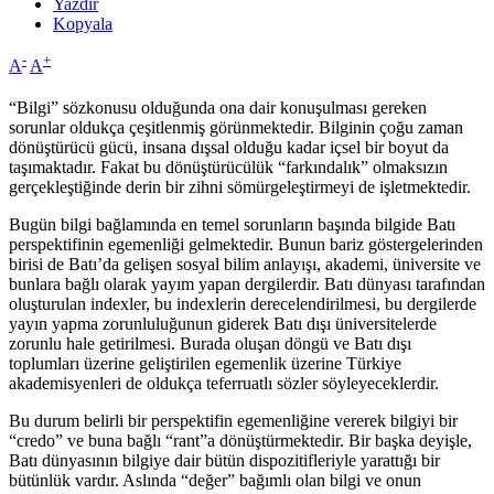
Yazdır
Kopyala
-
+
A
A
“Bilgi” sözkonusu olduğunda ona dair konuşulması gereken
sorunlar oldukça çeşitlenmiş görünmektedir. Bilginin çoğu zaman
dönüştürücü gücü, insana dışsal olduğu kadar içsel bir boyut da
taşımaktadır. Fakat bu dönüştürücülük “farkındalık” olmaksızın
gerçekleştiğinde derin bir zihni sömürgeleştirmeyi de işletmektedir.
Bugün bilgi bağlamında en temel sorunların başında bilgide Batı
perspektifinin egemenliği gelmektedir. Bunun bariz göstergelerinden
birisi de Batı’da gelişen sosyal bilim anlayışı, akademi, üniversite ve
bunlara bağlı olarak yayım yapan dergilerdir. Batı dünyası tarafından
oluşturulan indexler, bu indexlerin derecelendirilmesi, bu dergilerde
yayın yapma zorunluluğunun giderek Batı dışı üniversitelerde
zorunlu hale getirilmesi. Burada oluşan döngü ve Batı dışı
toplumları üzerine geliştirilen egemenlik üzerine Türkiye
akademisyenleri de oldukça teferruatlı sözler söyleyeceklerdir.
Bu durum belirli bir perspektifin egemenliğine vererek bilgiyi bir
“credo” ve buna bağlı “rant”a dönüştürmektedir. Bir başka deyişle,
Batı dünyasının bilgiye dair bütün dispozitifleriyle yarattığı bir
bütünlük vardır. Aslında “değer” bağımlı olan bilgi ve onun