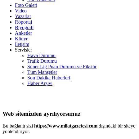
Foto Galeri
Video
Yazarlar
Röportaj
Biyografi
Anketler
Künye
İletişim
Servisler
Hava Durumu
Trafik Durumu
Süper Lig Puan Durumu ve Fikstür
Tüm Manşetler
Son Dakika Haberleri
Haber Arşivi
Web sitemizden ayrılıyorsunuz
Bu bağlantı sizi
https://www.milatgazetesi.com
dışındaki bir siteye
yönlendiriyor.