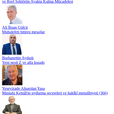
ve Reel Sektörün Ayakta Kalma Mücadelesi
Ali İhsan Gülcü
Muhalefeti bitiren mesajlar
Burhanettin Aydınlı
Yeni nesil Z ve alfa kuşağı
Yesevizade Alparslan Yasa
Mustafa Kemâl'in uydurma şecereleri ve hakîkî mensûbiyeti (366)