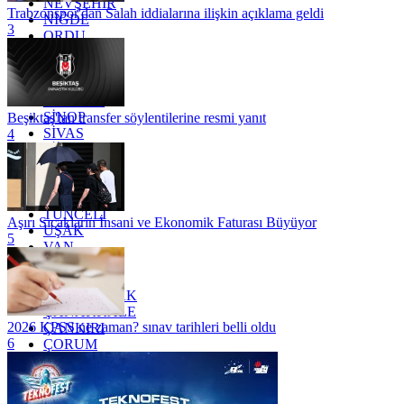
NEVŞEHİR
Trabzonspor'dan Salah iddialarına ilişkin açıklama geldi
NİĞDE
3
ORDU
OSMANİYE
RİZE
SAKARYA
SAMSUN
SİNOP
Beşiktaş'tan transfer söylentilerine resmi yanıt
SİVAS
4
SİİRT
TEKİRDAĞ
TOKAT
TRABZON
TUNCELİ
Aşırı Sıcakların İnsani ve Ekonomik Faturası Büyüyor
UŞAK
5
VAN
YALOVA
YOZGAT
ZONGULDAK
ÇANAKKALE
2026 KPSS ne zaman? sınav tarihleri belli oldu
ÇANKIRI
6
ÇORUM
İSTANBUL
İZMİR
ŞANLIURFA