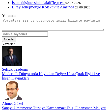
İslam düşüncesinin “aktif”leşmesi
02.07.2026
Birey(selleşmey)le Kolektivite Arasında
27.06.2026
Yorumlar
Gönder
Yazarlar
Selçuk Taşdemir
Modern İş Dünyasında Kaybolan Değer: Usta-Çırak İlişkisi ve
İnsan Kaynakları
Ahmet Güzel
Sanayi Üretemezse Türkiye Kazanamaz: Faiz, Finansman Maliyeti