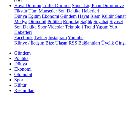
0.87
Hava Durumu
Trafik Durumu
Süper Lig Puan Durumu ve
Fikstür
Tüm Manşetler
Son Dakika Haberleri
Dünya
Eğitim
Ekonomi
Gündem
Hayat
İslam
Kültür-Sanat
Medya
Otomobil
Politika
Röportaj
Sağlık
Seyahat
Siyaset
Son Dakika
Spor
Videolar
Teknoloji
Trend
Yaşam
Yurt
Haberleri
Facebook
Twitter
Instagram
Youtube
Künye / İletişim
Bize Ulaşın
RSS Bağlantıları
Üyelik Girişi
Gündem
Politika
Dünya
Ekonomi
Otomobil
Spor
Kültür
Resmi İlan