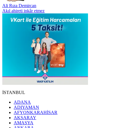
Ali Rıza Demircan
Akıl ahireti inkâr etmez
İSTANBUL
ADANA
ADIYAMAN
AFYONKARAHİSAR
AKSARAY
AMASYA
ANKARA