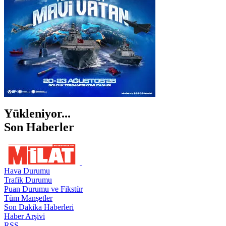
ŞIRNAK
Yükleniyor...
Son Haberler
Hava Durumu
Trafik Durumu
Puan Durumu ve Fikstür
Tüm Manşetler
Son Dakika Haberleri
Haber Arşivi
RSS