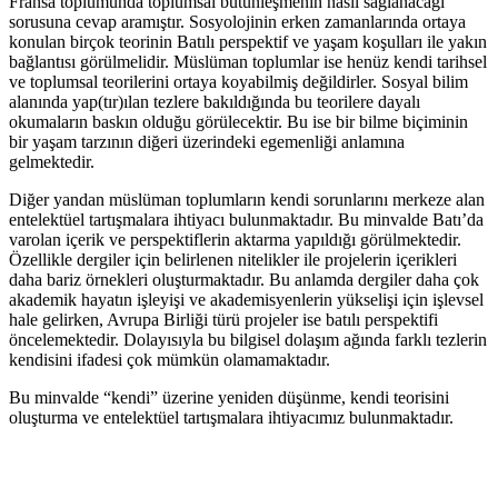
Fransa toplumunda toplumsal bütünleşmenin nasıl sağlanacağı
sorusuna cevap aramıştır. Sosyolojinin erken zamanlarında ortaya
konulan birçok teorinin Batılı perspektif ve yaşam koşulları ile yakın
bağlantısı görülmelidir. Müslüman toplumlar ise henüz kendi tarihsel
ve toplumsal teorilerini ortaya koyabilmiş değildirler. Sosyal bilim
alanında yap(tır)ılan tezlere bakıldığında bu teorilere dayalı
okumaların baskın olduğu görülecektir. Bu ise bir bilme biçiminin
bir yaşam tarzının diğeri üzerindeki egemenliği anlamına
gelmektedir.
Diğer yandan müslüman toplumların kendi sorunlarını merkeze alan
entelektüel tartışmalara ihtiyacı bulunmaktadır. Bu minvalde Batı’da
varolan içerik ve perspektiflerin aktarma yapıldığı görülmektedir.
Özellikle dergiler için belirlenen nitelikler ile projelerin içerikleri
daha bariz örnekleri oluşturmaktadır. Bu anlamda dergiler daha çok
akademik hayatın işleyişi ve akademisyenlerin yükselişi için işlevsel
hale gelirken, Avrupa Birliği türü projeler ise batılı perspektifi
öncelemektedir. Dolayısıyla bu bilgisel dolaşım ağında farklı tezlerin
kendisini ifadesi çok mümkün olamamaktadır.
Bu minvalde “kendi” üzerine yeniden düşünme, kendi teorisini
oluşturma ve entelektüel tartışmalara ihtiyacımız bulunmaktadır.