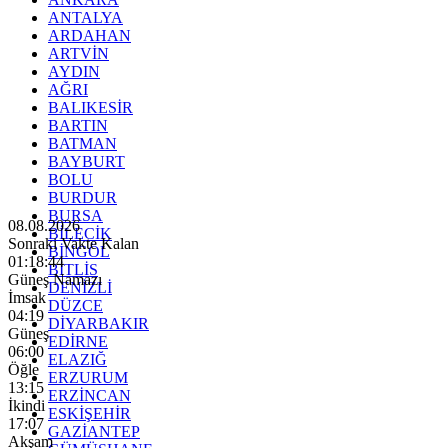
ANTALYA
ARDAHAN
ARTVİN
AYDIN
AĞRI
BALIKESİR
BARTIN
BATMAN
BAYBURT
BOLU
BURDUR
BURSA
08.08.2026
BİLECİK
Sonraki Vakte Kalan
BİNGÖL
01:18:43
BİTLİS
Güneş Namazı
DENİZLİ
İmsak
DÜZCE
04:19
DİYARBAKIR
Güneş
EDİRNE
06:00
ELAZIĞ
Öğle
ERZURUM
13:15
ERZİNCAN
İkindi
ESKİŞEHİR
17:07
GAZİANTEP
Akşam