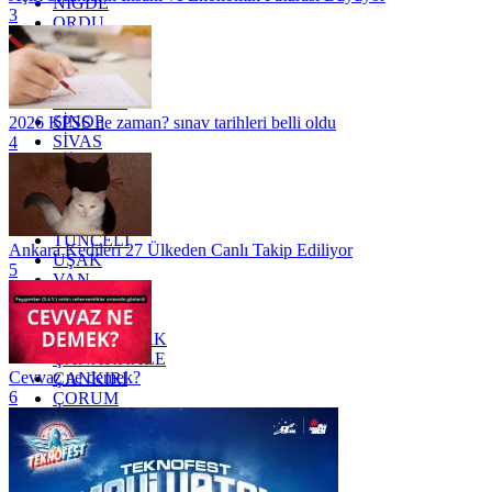
NİĞDE
3
ORDU
OSMANİYE
RİZE
SAKARYA
SAMSUN
SİNOP
2026 KPSS ne zaman? sınav tarihleri belli oldu
SİVAS
4
SİİRT
TEKİRDAĞ
TOKAT
TRABZON
TUNCELİ
Ankara Kedileri 27 Ülkeden Canlı Takip Ediliyor
UŞAK
5
VAN
YALOVA
YOZGAT
ZONGULDAK
ÇANAKKALE
Cevvaz ne demek?
ÇANKIRI
6
ÇORUM
İSTANBUL
İZMİR
ŞANLIURFA
ŞIRNAK