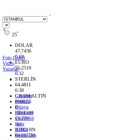
°
25
DOLAR
47,7436
0.18
Foto Galeri
EURO
Video
55,2510
Yazarlar
0.32
STERLİN
64,4811
0.38
GRAM ALTIN
Gündem
6660.55
Politika
0
Dünya
BİST100
Ekonomi
13.779
Otomobil
-14
Spor
BITCOIN
Kültür
64.815,30
Resmi İlan