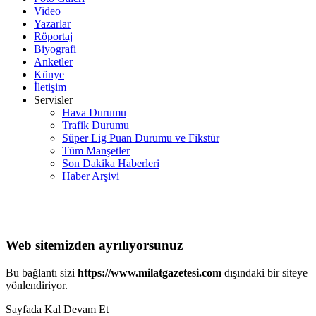
Video
Yazarlar
Röportaj
Biyografi
Anketler
Künye
İletişim
Servisler
Hava Durumu
Trafik Durumu
Süper Lig Puan Durumu ve Fikstür
Tüm Manşetler
Son Dakika Haberleri
Haber Arşivi
Web sitemizden ayrılıyorsunuz
Bu bağlantı sizi
https://www.milatgazetesi.com
dışındaki bir siteye
yönlendiriyor.
Sayfada Kal
Devam Et