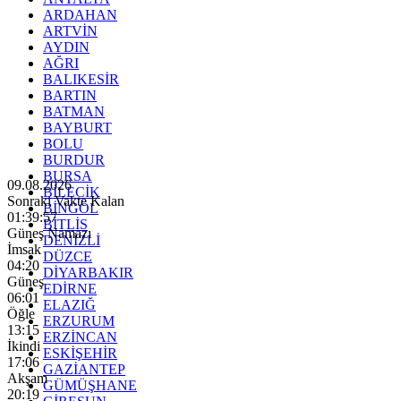
ARDAHAN
ARTVİN
AYDIN
AĞRI
BALIKESİR
BARTIN
BATMAN
BAYBURT
BOLU
BURDUR
BURSA
09.08.2026
BİLECİK
Sonraki Vakte Kalan
BİNGÖL
01:39:55
BİTLİS
Güneş Namazı
DENİZLİ
İmsak
DÜZCE
04:20
DİYARBAKIR
Güneş
EDİRNE
06:01
ELAZIĞ
Öğle
ERZURUM
13:15
ERZİNCAN
İkindi
ESKİŞEHİR
17:06
GAZİANTEP
Akşam
GÜMÜŞHANE
20:19