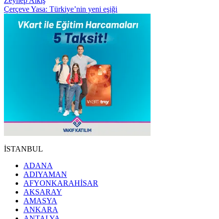
Zeynep Alkış
Çerçeve Yasa: Türkiye’nin yeni eşiği
İSTANBUL
ADANA
ADIYAMAN
AFYONKARAHİSAR
AKSARAY
AMASYA
ANKARA
ANTALYA