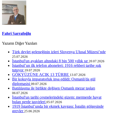
Fahri Sarrafoğlu
Yazarın Diğer Yazıları
Türk devlet geleneğinin izleri Slovenya Ulusal Müzesi’nde
25.07.2026
İstanbul'un ayakları altındaki 8 bin 500 yıllık sır
20.07.2026
İstanbul’un ilk telefon aboneleri: 1916 rehberi tarihe ışık
tutuyor
19.07.2026
GÖKYÜZÜNE AÇIK 13 TÜRBE
13.07.2026
Bir kokuyla imparatorluk inşa edildi: Osmanlı'da gül
diplomasisi
09.07.2026
Batılılaşma ile birlikte değişen Osmanlı mezar taşları
06.07.2026
İstanbul'un tarihi çeşmelerindeki gizem: mermerde hayat
bulan perde tasvirleri
05.07.2026
1919 İstanbul’unda bir ekmek kavgası: İşgalin gölgesinde
grevler
25.06.2026