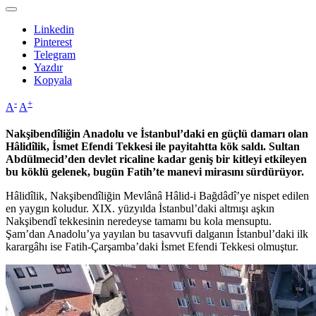
Linkedin
Pinterest
Telegram
Yazdır
Kopyala
-
+
A
A
Nakşibendîliğin Anadolu ve İstanbul’daki en güçlü damarı olan
Hâlidîlik, İsmet Efendi Tekkesi ile payitahtta kök saldı. Sultan
Abdülmecid’den devlet ricaline kadar geniş bir kitleyi etkileyen
bu köklü gelenek, bugün Fatih’te manevi mirasını sürdürüyor.
Hâlidîlik, Nakşibendîliğin Mevlânâ Hâlid-i Bağdâdî’ye nispet edilen
en yaygın koludur. XIX. yüzyılda İstanbul’daki altmışı aşkın
Nakşibendî tekkesinin neredeyse tamamı bu kola mensuptu.
Şam’dan Anadolu’ya yayılan bu tasavvufi dalganın İstanbul’daki ilk
karargâhı ise Fatih-Çarşamba’daki İsmet Efendi Tekkesi olmuştur.