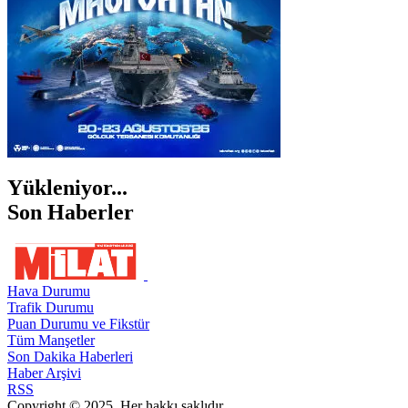
Yükleniyor...
Son Haberler
Hava Durumu
Trafik Durumu
Puan Durumu ve Fikstür
Tüm Manşetler
Son Dakika Haberleri
Haber Arşivi
RSS
Copyright © 2025. Her hakkı saklıdır.