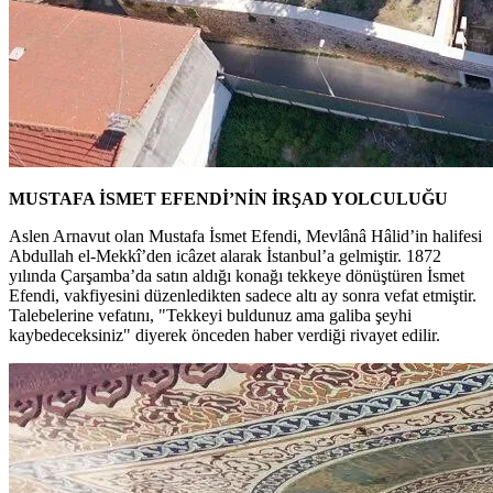
MUSTAFA İSMET EFENDİ’NİN İRŞAD YOLCULUĞU
Aslen Arnavut olan Mustafa İsmet Efendi, Mevlânâ Hâlid’in halifesi
Abdullah el-Mekkî’den icâzet alarak İstanbul’a gelmiştir. 1872
yılında Çarşamba’da satın aldığı konağı tekkeye dönüştüren İsmet
Efendi, vakfiyesini düzenledikten sadece altı ay sonra vefat etmiştir.
Talebelerine vefatını, "Tekkeyi buldunuz ama galiba şeyhi
kaybedeceksiniz" diyerek önceden haber verdiği rivayet edilir.