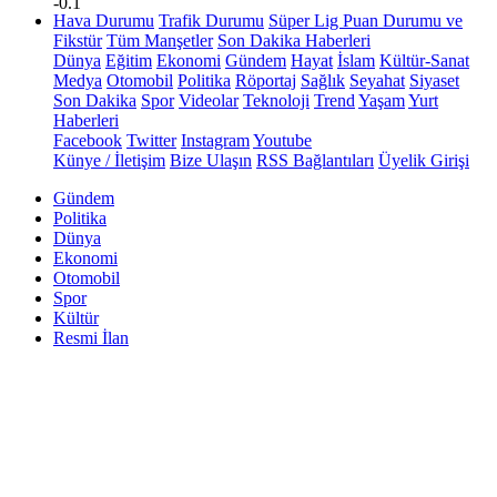
-0.1
Hava Durumu
Trafik Durumu
Süper Lig Puan Durumu ve
Fikstür
Tüm Manşetler
Son Dakika Haberleri
Dünya
Eğitim
Ekonomi
Gündem
Hayat
İslam
Kültür-Sanat
Medya
Otomobil
Politika
Röportaj
Sağlık
Seyahat
Siyaset
Son Dakika
Spor
Videolar
Teknoloji
Trend
Yaşam
Yurt
Haberleri
Facebook
Twitter
Instagram
Youtube
Künye / İletişim
Bize Ulaşın
RSS Bağlantıları
Üyelik Girişi
Gündem
Politika
Dünya
Ekonomi
Otomobil
Spor
Kültür
Resmi İlan