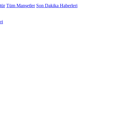
tür
Tüm Manşetler
Son Dakika Haberleri
ri