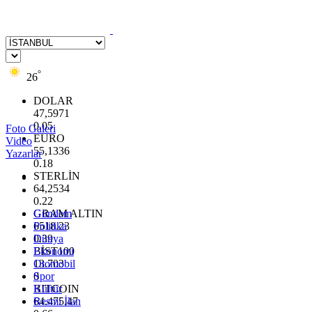
°
26
DOLAR
47,5971
0.05
Foto Galeri
EURO
Video
55,1336
Yazarlar
0.18
STERLİN
64,2534
0.22
GRAM ALTIN
Gündem
6518.23
Politika
0.39
Dünya
BİST100
Ekonomi
13.703
Otomobil
0
Spor
BITCOIN
Kültür
64.475,47
Resmi İlan