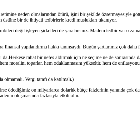
 üretimine neden olmalarından ötürü, işini bir şekilde özsermayesiyle göt
tüne bir de ihtiyati tedbirlerle kredi muslukları tıkanıyor.
leri değil işleyen şirketleri de yaralarsınız. Madem tedbir var o zaman 
ra finansal yapılandırma hakkı tanınsaydı. Bugün şartlarımız çok daha f
 da.Herkese rahat bir nefes aldırmak için ne seçime ne de sonrasında 
hem moralini toparlar, hem odaklanmasını yükseltir, hem de enflasyonu
a olmamalı. Vergi tarafı da katılmalı.)
rse ödediğimiz on milyarlarca dolarlık bütçe faizlerinin yanında çok dah
denin oluşmasında fazlasıyla etkili olur.