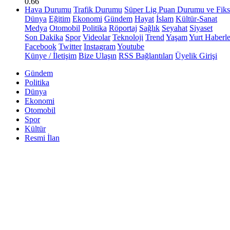
0.66
Hava Durumu
Trafik Durumu
Süper Lig Puan Durumu ve Fiks
Dünya
Eğitim
Ekonomi
Gündem
Hayat
İslam
Kültür-Sanat
Medya
Otomobil
Politika
Röportaj
Sağlık
Seyahat
Siyaset
Son Dakika
Spor
Videolar
Teknoloji
Trend
Yaşam
Yurt Haberle
Facebook
Twitter
Instagram
Youtube
Künye / İletişim
Bize Ulaşın
RSS Bağlantıları
Üyelik Girişi
Gündem
Politika
Dünya
Ekonomi
Otomobil
Spor
Kültür
Resmi İlan