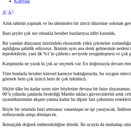
Kopyala
-
+
A
A
Artık tahmin yapmak ve bu tahminleri bir zincir düzenine sokmak gerç
Bazı şeyler çok net olmakla beraber bazılarıysa zifiri karanlık.
Bir yandan dünyanın üzerindeki ekonomik yükü çekmekte zorlandığını 
aşıldığına şahitlik ediyoruz. İkisinin aynı ana denk gelmesinin nedeni is
tepedekilerin, yani ilk %1’in çıldırtıcı seviyede zenginleşmesi ve çok 
Karşımızda ne yazık ki çok az seçenek var. En doğrusuyla devam et
Tüm bunlarla beraber küresel karneye baktığımızda, bu soygun sürecin
görmek hem çok üzücü hem de çok ürkütücü.
Hiçbir ülke bu kadar uzun süre böylesine devasa bir faize dayanamaz. 
90’lı yıllarda çatılarda beslediği Mardin taklacı güvercinlerini artık 
uyandıklarından akşam yatana kadar bu dipsiz faiz çukuruna emekleri
Böyle bir ortamda faizi artırsanız vatandaşın ne işe yarayacak. İndir
enflasyonda artışa dönüşecek.
İktisatçılık değnek mühendisliğine döndü. İki ucuyla da muhattap ol