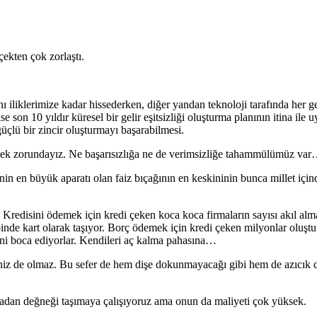
ekten çok zorlaştı.
iliklerimize kadar hissederken, diğer yandan teknoloji tarafında her 
e son 10 yıldır küresel bir gelir eşitsizliği oluşturma planının itina ile 
güçlü bir zincir oluşturmayı başarabilmesi.
mek zorundayız. Ne başarısızlığa ne de verimsizliğe tahammülümüz va
in en büyük aparatı olan faiz bıçağının en keskininin bunca millet içi
Kredisini ödemek için kredi çeken koca koca firmaların sayısı akıl alma
cebinde kart olarak taşıyor. Borç ödemek için kredi çeken milyonlar oluş
ni boca ediyorlar. Kendileri aç kalma pahasına…
seniz de olmaz. Bu sefer de hem dişe dokunmayacağı gibi hem de azıcık 
madan değneği taşımaya çalışıyoruz ama onun da maliyeti çok yüksek.