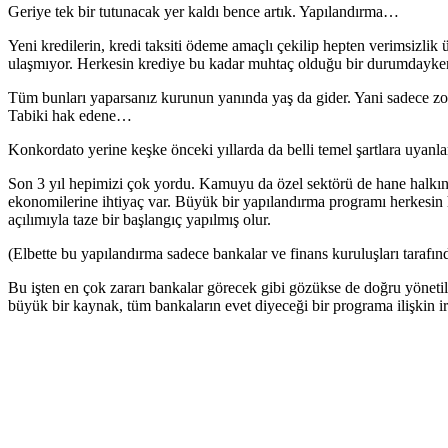
Geriye tek bir tutunacak yer kaldı bence artık. Yapılandırma…
Yeni kredilerin, kredi taksiti ödeme amaçlı çekilip hepten verimsizlik
ulaşmıyor. Herkesin krediye bu kadar muhtaç olduğu bir durumdayken üs
Tüm bunları yaparsanız kurunun yanında yaş da gider. Yani sadece zombi
Tabiki hak edene…
Konkordato yerine keşke önceki yıllarda da belli temel şartlara uyanla
Son 3 yıl hepimizi çok yordu. Kamuyu da özel sektörü de hane halkını
ekonomilerine ihtiyaç var. Büyük bir yapılandırma programı herkesin 
açılımıyla taze bir başlangıç yapılmış olur.
(Elbette bu yapılandırma sadece bankalar ve finans kuruluşları tarafınd
Bu işten en çok zararı bankalar görecek gibi gözükse de doğru yönetili
büyük bir kaynak, tüm bankaların evet diyeceği bir programa ilişkin ira