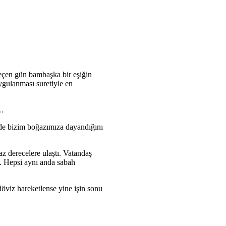
geçen gün bambaşka bir eşiğin
uygulanması suretiyle en
r…
nde bizim boğazımıza dayandığını
z derecelere ulaştı. Vatandaş
tu. Hepsi aynı anda sabah
döviz hareketlense yine işin sonu