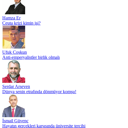
Hamza Er
Ceuta krizi kimin işi?
Ufuk Coşkun
Anti-emperyalistler birlik olmalı
Serdar Arseven
Dünya senin etrafında dönmüyor komşu!
İsmail Güvenç
Hayatın gerçekleri karşısında üniversite tercihi