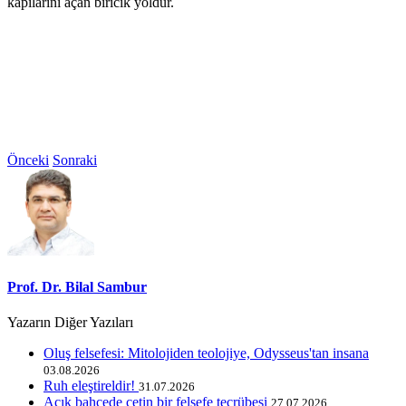
kapılarını açan biricik yoldur.
Önceki
Sonraki
Prof. Dr. Bilal Sambur
Yazarın Diğer Yazıları
Oluş felsefesi: Mitolojiden teolojiye, Odysseus'tan insana
03.08.2026
Ruh eleştireldir!
31.07.2026
Açık bahçede çetin bir felsefe tecrübesi
27.07.2026