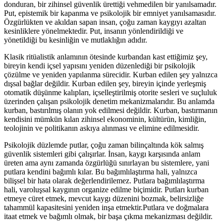
donduran, bir zihinsel güvenlik ürettiği vehmedilen bir yanılsamadır.
Put, epistemik bir kapanma ve psikolojik bir emniyet yanılsamasıdır.
Özgürlükten ve akıldan sapan insan, çoğu zaman kaygıyı azaltan
kesinliklere yönelmektedir. Put, insanın yönlendirildiği ve
yönetildiği bu kesinliğin ve mutlaklığın adıdır.
Klasik ritüalistik anlamının ötesinde kurbandan kast ettiğimiz şey,
bireyin kendi içsel yapısını yeniden düzenlediği bir psikolojik
çözülme ve yeniden yapılanma sürecidir. Kurban edilen şey yalnızca
dışsal bağlar değildir. Kurban edilen şey, bireyin içinde yerleşmiş
otomatik düşünme kalıpları, içselleştirilmiş otorite sesleri ve suçluluk
üzerinden çalışan psikolojik denetim mekanizmalarıdır. Bu anlamda
kurban, bastırılmış olanın yok edilmesi değildir. Kurban, bastırmanın
kendisini mümkün kılan zihinsel ekonominin, kültürün, kimliğin,
teolojinin ve politikanın askıya alınması ve elimine edilmesidir.
Psikolojik düzlemde putlar, çoğu zaman bilinçaltında kök salmış
güvenlik sistemleri gibi çalışırlar. İnsan, kaygı karşısında anlam
üreten ama aynı zamanda özgürlüğü sınırlayan bu sistemlere, yani
putlara kendini bağımlı kılar. Bu bağımlılaştırma hali, yalnızca
bilişsel bir hata olarak değerlendirilemez. Putlara bağımlılaştırma
hali, varoluşsal kaygının organize edilme biçimidir. Putları kurban
etmeye cüret etmek, mevcut kaygı düzenini bozmak, belirsizliğe
tahammül kapasitesini yeniden inşa etmektir.Putlara ve doğmalara
itaat etmek ve bağımlı olmak, bir başa çıkma mekanizması değildir.