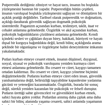
Putperestlik dediğimiz zihniyet ve hayat tarzı, insanın bu boşlukla
yüzleşmesini bastıran bir yapıdır. Putperestliğin bütün çeşitleri,
insanın varoluşsal boşlukla yüzleşmesini sağlayan ve dönüştüren bir
açıklık pratiği değildirler. Tarihsel olarak putperestlik ve doğmatizm,
açıklığı daraltarak güvenlik sağlayan dogmatik psikolojik
sistemlerdir. Paganizm açısından kurban, teslimiyet, taklit, itaat ve
cehalet anlamına gelmektedir. Özgürlük ve akıl açısından kurban,
psikolojik bağımlılıkların çözülmesi anlamına gelmektedir. Kendi
içindeki sesleri ve çığlıkları duyan birey, hakikati, hürriyeti ve hayatı
dışsal bir kurguya bağımlılıkta değil, kendi bilinç açıklığında arama
şeklinde bir olgunlaşma ve özgürleşme halini deneyimleme imkanını
yakalamaktadır.
Putları kurban etmeye cesaret etmek, insanın düşünsel, duygusal,
sosyal, siyasal ve psikolojik varoluşunu yeniden kurmaya cüret
etmesi anlamına gelmektedir. Bu cesaret ve cüret, kaygıyı tamamen
ortadan kaldırmaz. Bu cesaret ve cüret, kaygıyı yönetme biçimini
değiştirmektedir. Putlarını kurban etmeye cüret eden insan, güvenlik
yanılsamalarına değil, belirsizliği taşıyabilme kapasitesine yaslanma
gücünü ve yeteneğini kazanmaktadır. Özgürlük, burada bir sonuç
değil, sürekli yeniden kazanılan bir psikolojik ve felsefi duruştur.
Putların ürettiği sahte güvenceleri ve güvenlikleri kurban etmek,
sahici hayata giden yoldur. Putlardan arınmış daha çıplak ama daha
sahici bir bilinç alanında yaşama cesareti, sahici anlamda yaşamanın