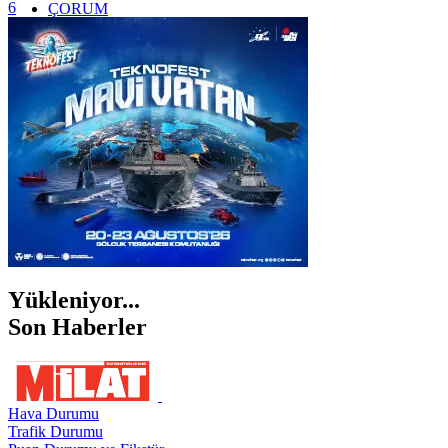
6
ÇORUM
İSTANBUL
İZMİR
ŞANLIURFA
ŞIRNAK
Yükleniyor...
Son Haberler
Hava Durumu
Trafik Durumu