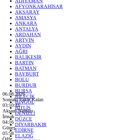
ADIYAMAN
AFYONKARAHİSAR
AKSARAY
AMASYA
ANKARA
ANTALYA
ARDAHAN
ARTVİN
AYDIN
AĞRI
BALIKESİR
BARTIN
BATMAN
BAYBURT
BOLU
BURDUR
BURSA
06.08.2026
BİLECİK
Sonraki Vakte Kalan
BİNGÖL
03:10:40
BİTLİS
Akşam Namazı
DENİZLİ
İmsak
DÜZCE
04:16
DİYARBAKIR
Güneş
EDİRNE
05:58
ELAZIĞ
Öğle