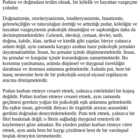
Putlara ve doğmalara teslim olmak, bir kölelik ve hayattan vazgeçme
yoludur.
Doğmatizmin, otoriteryanizmin, totaliteryanizmin, fanatizmin,
gelenekçiliğin ve tutuculuğun ürettiği ve arttırdığı putlar, köleliğin ve
hayattan vazgeçmenin psikolojik dinamiğini ve sapkınlığını daha da
derinleştirmektedirler. Gelenek, ideoloji, cemaat, devlet, tarih,
doğma, kabile, klan, tarikat ve kimlik gibi yapılar, bireye yalnızca
anlam değil, aynı zamanda kaygıyı azaltan hazır psikolojik şemaları
dayatmaktadırlar. İnsan, bu şemalar içinde düşünmemektedir. İnsan,
bu şemalar ve kurgular içinde korunduğunu zannetmektedir. Bu
korunma yanılsaması, aslında düşünsel ve duygusal özerkliğin
daralması ve donması anlamına gelmektedir. Aslında put, hem bir
inanç nesnesine hem de bir psikolojik-sosyal-siyasal regülasyon
aracına dönüşmektedir.
Putları kurban etmeye cesaret etmek, yalnızca entelektüel bir kopuş
değildir. Putları kurban etmeye cesaret etmek, aynı zamanda
geçilmesi gereken yoğun bir psikolojik eşik anlamına gelmektedir.
Bu eşikte insan, güvenlik ihtiyacı ile özgürlük arzusu arasındaki
gerilimi doğrudan deneyimlemektedir. Putu terk etmek, yalnızca bir
fikri bırakmak değil; o fikrin sağladığı duygusal emniyeti de
kaybetmeyi göze almaktır. Bu yüzden putları kurban etmeye cüret
etmek, aynı anda hem bir kaygı çözülmesi hem de bir varoluşsal
boşluk deneyimi üretmektedir.