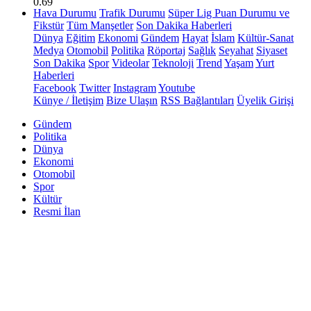
0.69
Hava Durumu
Trafik Durumu
Süper Lig Puan Durumu ve
Fikstür
Tüm Manşetler
Son Dakika Haberleri
Dünya
Eğitim
Ekonomi
Gündem
Hayat
İslam
Kültür-Sanat
Medya
Otomobil
Politika
Röportaj
Sağlık
Seyahat
Siyaset
Son Dakika
Spor
Videolar
Teknoloji
Trend
Yaşam
Yurt
Haberleri
Facebook
Twitter
Instagram
Youtube
Künye / İletişim
Bize Ulaşın
RSS Bağlantıları
Üyelik Girişi
Gündem
Politika
Dünya
Ekonomi
Otomobil
Spor
Kültür
Resmi İlan