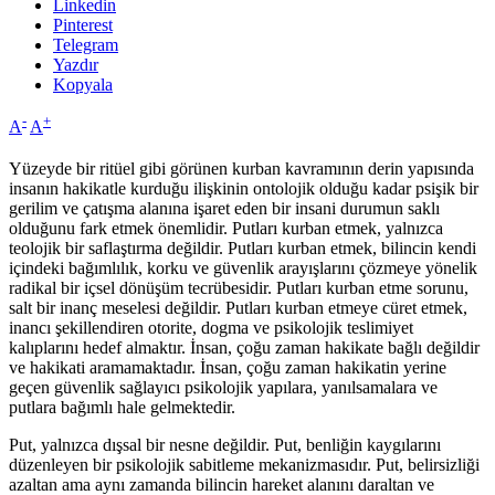
Linkedin
Pinterest
Telegram
Yazdır
Kopyala
-
+
A
A
Yüzeyde bir ritüel gibi görünen kurban kavramının derin yapısında
insanın hakikatle kurduğu ilişkinin ontolojik olduğu kadar psişik bir
gerilim ve çatışma alanına işaret eden bir insani durumun saklı
olduğunu fark etmek önemlidir. Putları kurban etmek, yalnızca
teolojik bir saflaştırma değildir. Putları kurban etmek, bilincin kendi
içindeki bağımlılık, korku ve güvenlik arayışlarını çözmeye yönelik
radikal bir içsel dönüşüm tecrübesidir. Putları kurban etme sorunu,
salt bir inanç meselesi değildir. Putları kurban etmeye cüret etmek,
inancı şekillendiren otorite, dogma ve psikolojik teslimiyet
kalıplarını hedef almaktır. İnsan, çoğu zaman hakikate bağlı değildir
ve hakikati aramamaktadır. İnsan, çoğu zaman hakikatin yerine
geçen güvenlik sağlayıcı psikolojik yapılara, yanılsamalara ve
putlara bağımlı hale gelmektedir.
Put, yalnızca dışsal bir nesne değildir. Put, benliğin kaygılarını
düzenleyen bir psikolojik sabitleme mekanizmasıdır. Put, belirsizliği
azaltan ama aynı zamanda bilincin hareket alanını daraltan ve