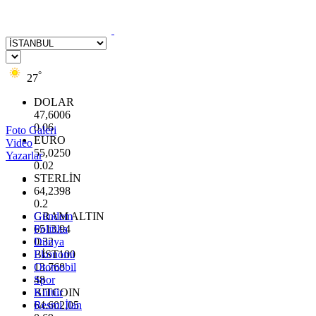
°
27
DOLAR
47,6006
0.06
Foto Galeri
EURO
Video
55,0250
Yazarlar
0.02
STERLİN
64,2398
0.2
GRAM ALTIN
Gündem
6513.94
Politika
0.32
Dünya
BİST100
Ekonomi
13.768
Otomobil
48
Spor
BITCOIN
Kültür
64.602,05
Resmi İlan