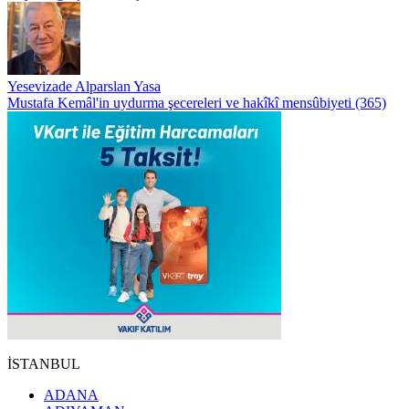
Yesevizade Alparslan Yasa
Mustafa Kemâl'in uydurma şecereleri ve hakîkî mensûbiyeti (365)
İSTANBUL
ADANA