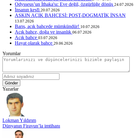
Odysseus’un İthaka'sı: Eve değil, özgürlüğe dönüş
24.07.2026
İnsanın keşfi
20.07.2026
AŞKIN AÇIK BAHÇESİ: POST-DOGMATİK İNSAN
13.07.2026
Barış, açık bahçede mümkündür!
10.07.2026
Açık bahçe, doğa ve insanlık
06.07.2026
Açık bahçe
03.07.2026
Hayat olarak bahçe
29.06.2026
Yorumlar
Gönder
Yazarlar
Lokman Yıldırım
Dünyanın Firavun’la imtihanı