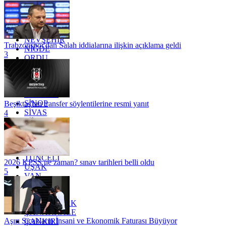
MARDİN
MERSİN
MUĞLA
MUŞ
NEVŞEHİR
Trabzonspor'dan Salah iddialarına ilişkin açıklama geldi
NİĞDE
3
ORDU
OSMANİYE
RİZE
SAKARYA
SAMSUN
SİNOP
Beşiktaş'tan transfer söylentilerine resmi yanıt
SİVAS
4
SİİRT
TEKİRDAĞ
TOKAT
TRABZON
TUNCELİ
2026 KPSS ne zaman? sınav tarihleri belli oldu
UŞAK
5
VAN
YALOVA
YOZGAT
ZONGULDAK
ÇANAKKALE
Aşırı Sıcakların İnsani ve Ekonomik Faturası Büyüyor
ÇANKIRI