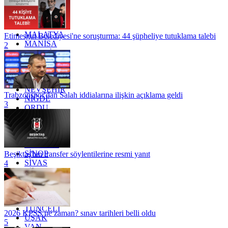
KONYA
KÜTAHYA
KİLİS
MALATYA
Etimesgut Belediyesi'ne soruşturma: 44 şüpheliye tutuklama talebi
MANİSA
2
MARDİN
MERSİN
MUĞLA
MUŞ
NEVŞEHİR
Trabzonspor'dan Salah iddialarına ilişkin açıklama geldi
NİĞDE
3
ORDU
OSMANİYE
RİZE
SAKARYA
SAMSUN
SİNOP
Beşiktaş'tan transfer söylentilerine resmi yanıt
SİVAS
4
SİİRT
TEKİRDAĞ
TOKAT
TRABZON
TUNCELİ
2026 KPSS ne zaman? sınav tarihleri belli oldu
UŞAK
5
VAN