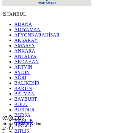
İSTANBUL
ADANA
ADIYAMAN
AFYONKARAHİSAR
AKSARAY
AMASYA
ANKARA
ANTALYA
ARDAHAN
ARTVİN
AYDIN
AĞRI
BALIKESİR
BARTIN
BATMAN
BAYBURT
BOLU
BURDUR
BURSA
07.08.2026
BİLECİK
Sonraki Vakte Kalan
BİNGÖL
41:10
BİTLİS