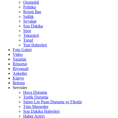
Otomobil
Politika
Resmi İlan
Sağlık
Seyahat
Son Dakika
Spor
Teknoloji
Trend
Yurt Haberleri
Foto Galeri
Video
Yazarlar
Röportaj
Biyografi
Anketler
Künye
İletişim
Servisler
Hava Durumu
Trafik Durumu
Süper Lig Puan Durumu ve Fikstür
Tüm Manşetler
Son Dakika Haberleri
Haber Arşivi