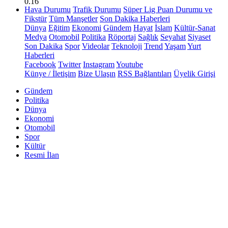
0.16
Hava Durumu
Trafik Durumu
Süper Lig Puan Durumu ve
Fikstür
Tüm Manşetler
Son Dakika Haberleri
Dünya
Eğitim
Ekonomi
Gündem
Hayat
İslam
Kültür-Sanat
Medya
Otomobil
Politika
Röportaj
Sağlık
Seyahat
Siyaset
Son Dakika
Spor
Videolar
Teknoloji
Trend
Yaşam
Yurt
Haberleri
Facebook
Twitter
Instagram
Youtube
Künye / İletişim
Bize Ulaşın
RSS Bağlantıları
Üyelik Girişi
Gündem
Politika
Dünya
Ekonomi
Otomobil
Spor
Kültür
Resmi İlan