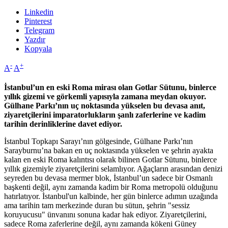
Linkedin
Pinterest
Telegram
Yazdır
Kopyala
-
+
A
A
İstanbul’un en eski Roma mirası olan Gotlar Sütunu, binlerce
yıllık gizemi ve görkemli yapısıyla zamana meydan okuyor.
Gülhane Parkı’nın uç noktasında yükselen bu devasa anıt,
ziyaretçilerini imparatorlukların şanlı zaferlerine ve kadim
tarihin derinliklerine davet ediyor.
İstanbul Topkapı Sarayı’nın gölgesinde, Gülhane Parkı’nın
Sarayburnu’na bakan en uç noktasında yükselen ve şehrin ayakta
kalan en eski Roma kalıntısı olarak bilinen Gotlar Sütunu, binlerce
yıllık gizemiyle ziyaretçilerini selamlıyor. Ağaçların arasından denizi
seyreden bu devasa mermer blok, İstanbul’un sadece bir Osmanlı
başkenti değil, aynı zamanda kadim bir Roma metropolü olduğunu
hatırlatıyor. İstanbul'un kalbinde, her gün binlerce adımın uzağında
ama tarihin tam merkezinde duran bu sütun, şehrin "sessiz
koruyucusu" ünvanını sonuna kadar hak ediyor. Ziyaretçilerini,
sadece Roma zaferlerine değil, aynı zamanda kökeni Güney