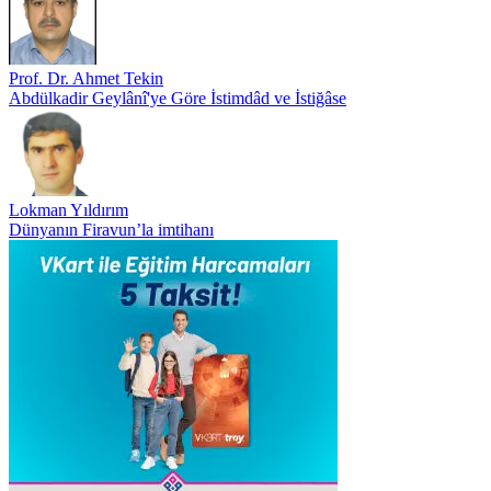
Prof. Dr. Ahmet Tekin
Abdülkadir Geylânî'ye Göre İstimdâd ve İstiğâse
Lokman Yıldırım
Dünyanın Firavun’la imtihanı