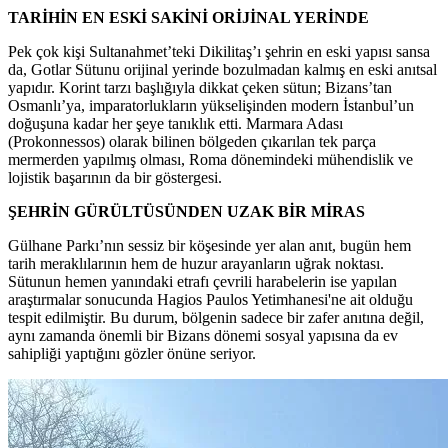
TARİHİN EN ESKİ SAKİNİ ORİJİNAL YERİNDE
Pek çok kişi Sultanahmet’teki Dikilitaş’ı şehrin en eski yapısı sansa
da, Gotlar Sütunu orijinal yerinde bozulmadan kalmış en eski anıtsal
yapıdır. Korint tarzı başlığıyla dikkat çeken sütun; Bizans’tan
Osmanlı’ya, imparatorlukların yükselişinden modern İstanbul’un
doğuşuna kadar her şeye tanıklık etti. Marmara Adası
(Prokonnessos) olarak bilinen bölgeden çıkarılan tek parça
mermerden yapılmış olması, Roma dönemindeki mühendislik ve
lojistik başarının da bir göstergesi.
ŞEHRİN GÜRÜLTÜSÜNDEN UZAK BİR MİRAS
Gülhane Parkı’nın sessiz bir köşesinde yer alan anıt, bugün hem
tarih meraklılarının hem de huzur arayanların uğrak noktası.
Sütunun hemen yanındaki etrafı çevrili harabelerin ise yapılan
araştırmalar sonucunda Hagios Paulos Yetimhanesi'ne ait olduğu
tespit edilmiştir. Bu durum, bölgenin sadece bir zafer anıtına değil,
aynı zamanda önemli bir Bizans dönemi sosyal yapısına da ev
sahipliği yaptığını gözler önüne seriyor.