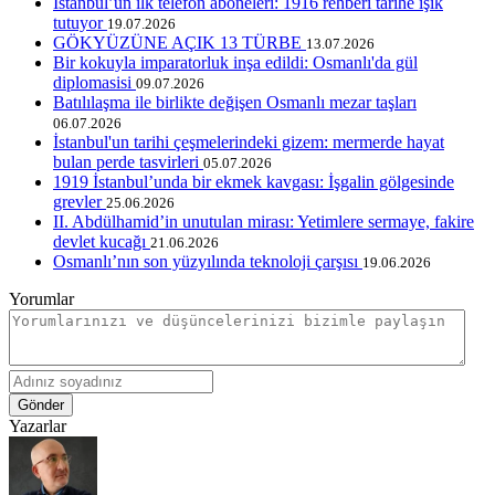
İstanbul’un ilk telefon aboneleri: 1916 rehberi tarihe ışık
tutuyor
19.07.2026
GÖKYÜZÜNE AÇIK 13 TÜRBE
13.07.2026
Bir kokuyla imparatorluk inşa edildi: Osmanlı'da gül
diplomasisi
09.07.2026
Batılılaşma ile birlikte değişen Osmanlı mezar taşları
06.07.2026
İstanbul'un tarihi çeşmelerindeki gizem: mermerde hayat
bulan perde tasvirleri
05.07.2026
1919 İstanbul’unda bir ekmek kavgası: İşgalin gölgesinde
grevler
25.06.2026
II. Abdülhamid’in unutulan mirası: Yetimlere sermaye, fakire
devlet kucağı
21.06.2026
Osmanlı’nın son yüzyılında teknoloji çarşısı
19.06.2026
Yorumlar
Gönder
Yazarlar