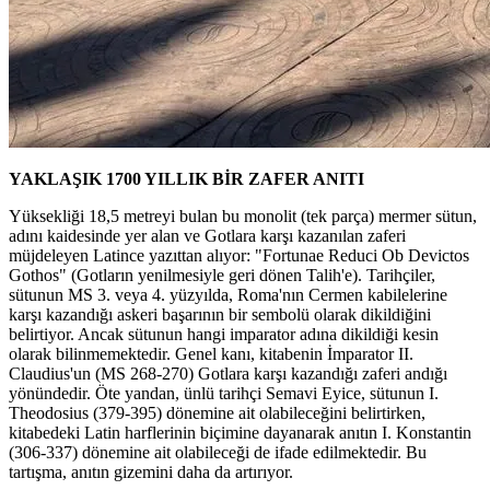
YAKLAŞIK 1700 YILLIK BİR ZAFER ANITI
Yüksekliği 18,5 metreyi bulan bu monolit (tek parça) mermer sütun,
adını kaidesinde yer alan ve Gotlara karşı kazanılan zaferi
müjdeleyen Latince yazıttan alıyor: "Fortunae Reduci Ob Devictos
Gothos" (Gotların yenilmesiyle geri dönen Talih'e). Tarihçiler,
sütunun MS 3. veya 4. yüzyılda, Roma'nın Cermen kabilelerine
karşı kazandığı askeri başarının bir sembolü olarak dikildiğini
belirtiyor. Ancak sütunun hangi imparator adına dikildiği kesin
olarak bilinmemektedir. Genel kanı, kitabenin İmparator II.
Claudius'un (MS 268-270) Gotlara karşı kazandığı zaferi andığı
yönündedir. Öte yandan, ünlü tarihçi Semavi Eyice, sütunun I.
Theodosius (379-395) dönemine ait olabileceğini belirtirken,
kitabedeki Latin harflerinin biçimine dayanarak anıtın I. Konstantin
(306-337) dönemine ait olabileceği de ifade edilmektedir. Bu
tartışma, anıtın gizemini daha da artırıyor.