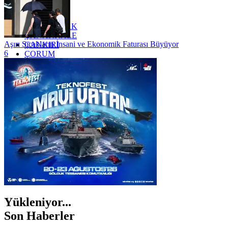
YALOVA
YOZGAT
ZONGULDAK
ÇANAKKALE
Aşırı Sıcakların İnsani ve Ekonomik Faturası Büyüyor
ÇANKIRI
6
ÇORUM
İSTANBUL
İZMİR
ŞANLIURFA
ŞIRNAK
Yükleniyor...
Son Haberler