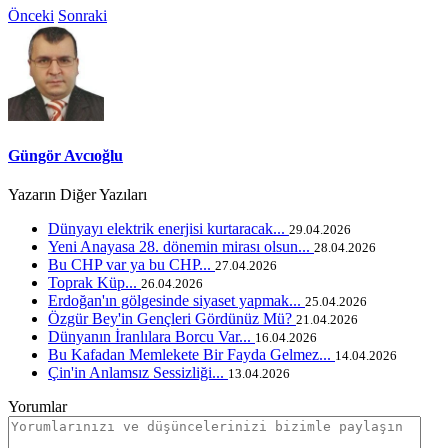
Önceki
Sonraki
Güngör Avcıoğlu
Yazarın Diğer Yazıları
Dünyayı elektrik enerjisi kurtaracak...
29.04.2026
Yeni Anayasa 28. dönemin mirası olsun...
28.04.2026
Bu CHP var ya bu CHP...
27.04.2026
Toprak Küp...
26.04.2026
Erdoğan'ın gölgesinde siyaset yapmak...
25.04.2026
Özgür Bey'in Gençleri Gördünüz Mü?
21.04.2026
Dünyanın İranlılara Borcu Var...
16.04.2026
Bu Kafadan Memlekete Bir Fayda Gelmez...
14.04.2026
Çin'in Anlamsız Sessizliği...
13.04.2026
Yorumlar