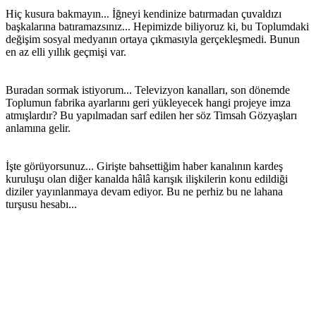
Hiç kusura bakmayın... İğneyi kendinize batırmadan çuvaldızı
başkalarına batıramazsınız... Hepimizde biliyoruz ki, bu Toplumdaki
değişim sosyal medyanın ortaya çıkmasıyla gerçekleşmedi. Bunun
en az elli yıllık geçmişi var.
Buradan sormak istiyorum... Televizyon kanalları, son dönemde
Toplumun fabrika ayarlarını geri yükleyecek hangi projeye imza
atmışlardır? Bu yapılmadan sarf edilen her söz Timsah Gözyaşları
anlamına gelir.
İşte görüyorsunuz... Girişte bahsettiğim haber kanalının kardeş
kuruluşu olan diğer kanalda hâlâ karışık ilişkilerin konu edildiği
diziler yayınlanmaya devam ediyor. Bu ne perhiz bu ne lahana
turşusu hesabı...