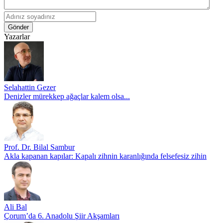
Gönder
Yazarlar
Selahattin Gezer
Denizler mürekkep ağaçlar kalem olsa...
Prof. Dr. Bilal Sambur
Akla kapanan kapılar: Kapalı zihnin karanlığında felsefesiz zihin
Ali Bal
Çorum’da 6. Anadolu Şiir Akşamları