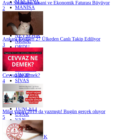
MALATYA
Aşırı Sıcakların İnsani ve Ekonomik Faturası Büyüyor
MANİSA
2
MARDİN
MERSİN
MUĞLA
MUŞ
NEVŞEHİR
Ankara Kedileri 27 Ülkeden Canlı Takip Ediliyor
NİĞDE
3
ORDU
OSMANİYE
RİZE
SAKARYA
SAMSUN
SİNOP
Cevvaz ne demek?
SİVAS
4
SİİRT
TEKİRDAĞ
TOKAT
TRABZON
TUNCELİ
Milat yazarı 2019 da yazmıştı! Bugün gerçek oluyor
UŞAK
5
VAN
YALOVA
YOZGAT
ZONGULDAK