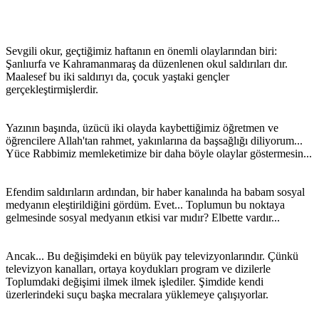
Sevgili okur, geçtiğimiz haftanın en önemli olaylarından biri:
Şanlıurfa ve Kahramanmaraş da düzenlenen okul saldırıları dır.
Maalesef bu iki saldırıyı da, çocuk yaştaki gençler
gerçekleştirmişlerdir.
Yazının başında, üzücü iki olayda kaybettiğimiz öğretmen ve
öğrencilere Allah'tan rahmet, yakınlarına da başsağlığı diliyorum...
Yüce Rabbimiz memleketimize bir daha böyle olaylar göstermesin...
Efendim saldırıların ardından, bir haber kanalında ha babam sosyal
medyanın eleştirildiğini gördüm. Evet... Toplumun bu noktaya
gelmesinde sosyal medyanın etkisi var mıdır? Elbette vardır...
Ancak... Bu değişimdeki en büyük pay televizyonlarındır. Çünkü
televizyon kanalları, ortaya koydukları program ve dizilerle
Toplumdaki değişimi ilmek ilmek işlediler. Şimdide kendi
üzerlerindeki suçu başka mecralara yüklemeye çalışıyorlar.