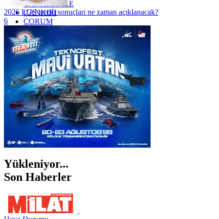
ÇANAKKALE
2026 LGS tercih sonuçları ne zaman açıklanacak?
ÇANKIRI
6
ÇORUM
İSTANBUL
İZMİR
ŞANLIURFA
ŞIRNAK
Yükleniyor...
Son Haberler