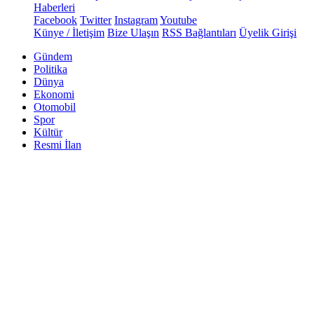
Haberleri
Facebook
Twitter
Instagram
Youtube
Künye / İletişim
Bize Ulaşın
RSS Bağlantıları
Üyelik Girişi
Gündem
Politika
Dünya
Ekonomi
Otomobil
Spor
Kültür
Resmi İlan