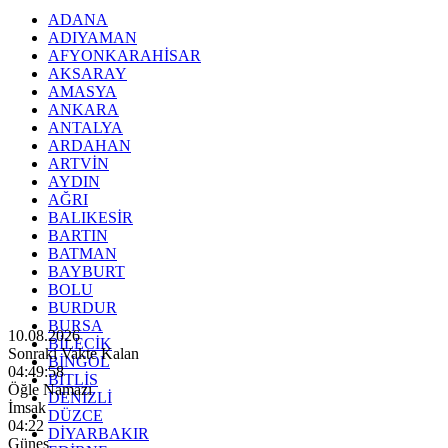
ADANA
ADIYAMAN
AFYONKARAHİSAR
AKSARAY
AMASYA
ANKARA
ANTALYA
ARDAHAN
ARTVİN
AYDIN
AĞRI
BALIKESİR
BARTIN
BATMAN
BAYBURT
BOLU
BURDUR
BURSA
10.08.2026
BİLECİK
Sonraki Vakte Kalan
BİNGÖL
04:49:57
BİTLİS
Öğle Namazı
DENİZLİ
İmsak
DÜZCE
04:22
DİYARBAKIR
Güneş