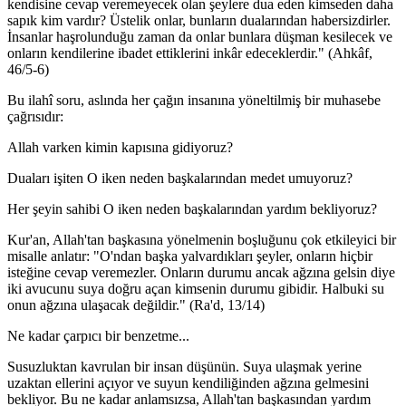
kendisine cevap veremeyecek olan şeylere dua eden kimseden daha
sapık kim vardır? Üstelik onlar, bunların dualarından habersizdirler.
İnsanlar haşrolunduğu zaman da onlar bunlara düşman kesilecek ve
onların kendilerine ibadet ettiklerini inkâr edeceklerdir." (Ahkâf,
46/5-6)
Bu ilahî soru, aslında her çağın insanına yöneltilmiş bir muhasebe
çağrısıdır:
Allah varken kimin kapısına gidiyoruz?
Duaları işiten O iken neden başkalarından medet umuyoruz?
Her şeyin sahibi O iken neden başkalarından yardım bekliyoruz?
Kur'an, Allah'tan başkasına yönelmenin boşluğunu çok etkileyici bir
misalle anlatır: "O'ndan başka yalvardıkları şeyler, onların hiçbir
isteğine cevap veremezler. Onların durumu ancak ağzına gelsin diye
iki avucunu suya doğru açan kimsenin durumu gibidir. Halbuki su
onun ağzına ulaşacak değildir." (Ra'd, 13/14)
Ne kadar çarpıcı bir benzetme...
Susuzluktan kavrulan bir insan düşünün. Suya ulaşmak yerine
uzaktan ellerini açıyor ve suyun kendiliğinden ağzına gelmesini
bekliyor. Bu ne kadar anlamsızsa, Allah'tan başkasından yardım