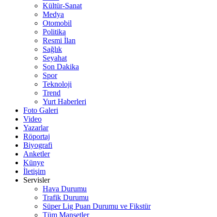
Kültür-Sanat
Medya
Otomobil
Politika
Resmi İlan
Sağlık
Seyahat
Son Dakika
Spor
Teknoloji
Trend
Yurt Haberleri
Foto Galeri
Video
Yazarlar
Röportaj
Biyografi
Anketler
Künye
İletişim
Servisler
Hava Durumu
Trafik Durumu
Süper Lig Puan Durumu ve Fikstür
Tüm Manşetler