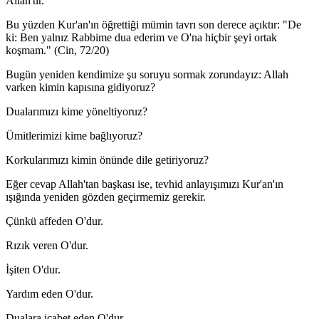
Allah'tır.
Bu yüzden Kur'an'ın öğrettiği mümin tavrı son derece açıktır: "De
ki: Ben yalnız Rabbime dua ederim ve O'na hiçbir şeyi ortak
koşmam." (Cin, 72/20)
Bugün yeniden kendimize şu soruyu sormak zorundayız: Allah
varken kimin kapısına gidiyoruz?
Dualarımızı kime yöneltiyoruz?
Ümitlerimizi kime bağlıyoruz?
Korkularımızı kimin önünde dile getiriyoruz?
Eğer cevap Allah'tan başkası ise, tevhid anlayışımızı Kur'an'ın
ışığında yeniden gözden geçirmemiz gerekir.
Çünkü affeden O'dur.
Rızık veren O'dur.
İşiten O'dur.
Yardım eden O'dur.
Dualara icabet eden O'dur.