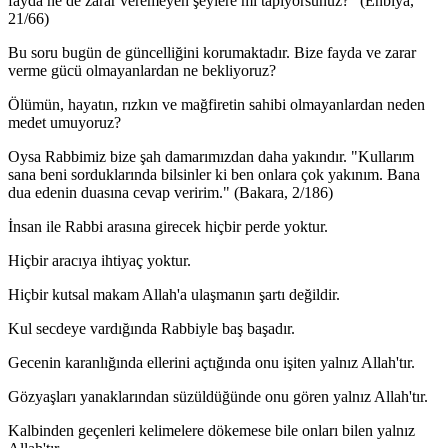
fayda ne de zarar veremeyen şeylere mi tapıyorsunuz?" (Enbiyâ,
21/66)
Bu soru bugün de güncelliğini korumaktadır. Bize fayda ve zarar
verme gücü olmayanlardan ne bekliyoruz?
Ölümün, hayatın, rızkın ve mağfiretin sahibi olmayanlardan neden
medet umuyoruz?
Oysa Rabbimiz bize şah damarımızdan daha yakındır. "Kullarım
sana beni sorduklarında bilsinler ki ben onlara çok yakınım. Bana
dua edenin duasına cevap veririm." (Bakara, 2/186)
İnsan ile Rabbi arasına girecek hiçbir perde yoktur.
Hiçbir aracıya ihtiyaç yoktur.
Hiçbir kutsal makam Allah'a ulaşmanın şartı değildir.
Kul secdeye vardığında Rabbiyle baş başadır.
Gecenin karanlığında ellerini açtığında onu işiten yalnız Allah'tır.
Gözyaşları yanaklarından süzüldüğünde onu gören yalnız Allah'tır.
Kalbinden geçenleri kelimelere dökemese bile onları bilen yalnız