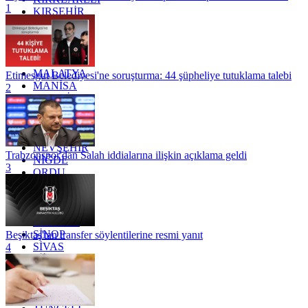
1
KIRŞEHİR
KOCAELİ
KONYA
KÜTAHYA
KİLİS
MALATYA
Etimesgut Belediyesi'ne soruşturma: 44 şüpheliye tutuklama talebi
MANİSA
2
MARDİN
MERSİN
MUĞLA
MUŞ
NEVŞEHİR
Trabzonspor'dan Salah iddialarına ilişkin açıklama geldi
NİĞDE
3
ORDU
OSMANİYE
RİZE
SAKARYA
SAMSUN
SİNOP
Beşiktaş'tan transfer söylentilerine resmi yanıt
SİVAS
4
SİİRT
TEKİRDAĞ
TOKAT
TRABZON