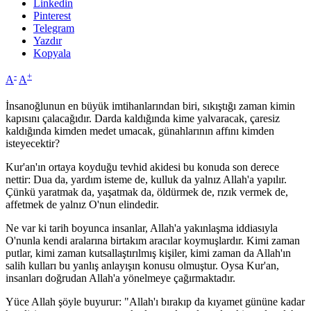
Linkedin
Pinterest
Telegram
Yazdır
Kopyala
-
+
A
A
İnsanoğlunun en büyük imtihanlarından biri, sıkıştığı zaman kimin
kapısını çalacağıdır. Darda kaldığında kime yalvaracak, çaresiz
kaldığında kimden medet umacak, günahlarının affını kimden
isteyecektir?
Kur'an'ın ortaya koyduğu tevhid akidesi bu konuda son derece
nettir: Dua da, yardım isteme de, kulluk da yalnız Allah'a yapılır.
Çünkü yaratmak da, yaşatmak da, öldürmek de, rızık vermek de,
affetmek de yalnız O'nun elindedir.
Ne var ki tarih boyunca insanlar, Allah'a yakınlaşma iddiasıyla
O'nunla kendi aralarına birtakım aracılar koymuşlardır. Kimi zaman
putlar, kimi zaman kutsallaştırılmış kişiler, kimi zaman da Allah'ın
salih kulları bu yanlış anlayışın konusu olmuştur. Oysa Kur'an,
insanları doğrudan Allah'a yönelmeye çağırmaktadır.
Yüce Allah şöyle buyurur: "Allah'ı bırakıp da kıyamet gününe kadar