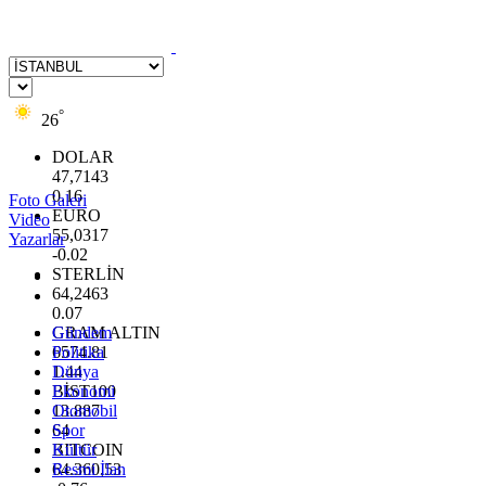
°
26
DOLAR
47,7143
0.16
Foto Galeri
EURO
Video
55,0317
Yazarlar
-0.02
STERLİN
64,2463
0.07
GRAM ALTIN
Gündem
6574.81
Politika
1.44
Dünya
BİST100
Ekonomi
13.887
Otomobil
64
Spor
BITCOIN
Kültür
64.360,53
Resmi İlan