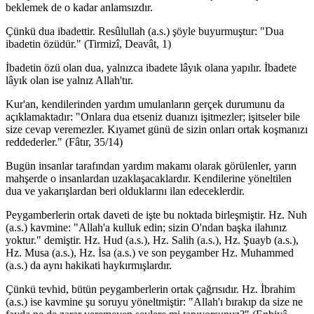
beklemek de o kadar anlamsızdır.
Çünkü dua ibadettir. Resûlullah (a.s.) şöyle buyurmuştur: "Dua
ibadetin özüdür." (Tirmizî, Deavât, 1)
İbadetin özü olan dua, yalnızca ibadete lâyık olana yapılır. İbadete
lâyık olan ise yalnız Allah'tır.
Kur'an, kendilerinden yardım umulanların gerçek durumunu da
açıklamaktadır: "Onlara dua etseniz duanızı işitmezler; işitseler bile
size cevap veremezler. Kıyamet günü de sizin onları ortak koşmanızı
reddederler." (Fâtır, 35/14)
Bugün insanlar tarafından yardım makamı olarak görülenler, yarın
mahşerde o insanlardan uzaklaşacaklardır. Kendilerine yöneltilen
dua ve yakarışlardan beri olduklarını ilan edeceklerdir.
Peygamberlerin ortak daveti de işte bu noktada birleşmiştir. Hz. Nuh
(a.s.) kavmine: "Allah'a kulluk edin; sizin O'ndan başka ilahınız
yoktur." demiştir. Hz. Hud (a.s.), Hz. Salih (a.s.), Hz. Şuayb (a.s.),
Hz. Musa (a.s.), Hz. İsa (a.s.) ve son peygamber Hz. Muhammed
(a.s.) da aynı hakikati haykırmışlardır.
Çünkü tevhid, bütün peygamberlerin ortak çağrısıdır. Hz. İbrahim
(a.s.) ise kavmine şu soruyu yöneltmiştir: "Allah'ı bırakıp da size ne