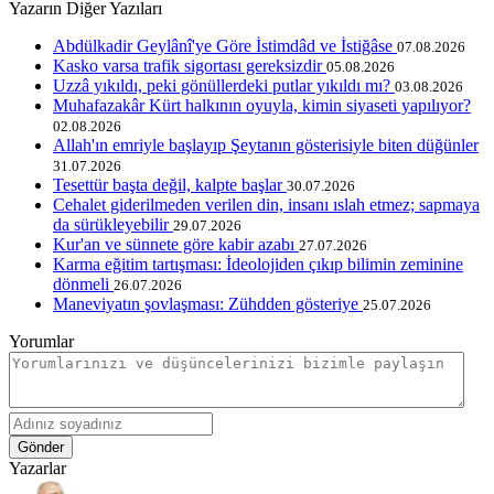
Yazarın Diğer Yazıları
Abdülkadir Geylânî'ye Göre İstimdâd ve İstiğâse
07.08.2026
Kasko varsa trafik sigortası gereksizdir
05.08.2026
Uzzâ yıkıldı, peki gönüllerdeki putlar yıkıldı mı?
03.08.2026
Muhafazakâr Kürt halkının oyuyla, kimin siyaseti yapılıyor?
02.08.2026
Allah'ın emriyle başlayıp Şeytanın gösterisiyle biten düğünler
31.07.2026
Tesettür başta değil, kalpte başlar
30.07.2026
Cehalet giderilmeden verilen din, insanı ıslah etmez; sapmaya
da sürükleyebilir
29.07.2026
Kur'an ve sünnete göre kabir azabı
27.07.2026
Karma eğitim tartışması: İdeolojiden çıkıp bilimin zeminine
dönmeli
26.07.2026
Maneviyatın şovlaşması: Zühdden gösteriye
25.07.2026
Yorumlar
Gönder
Yazarlar