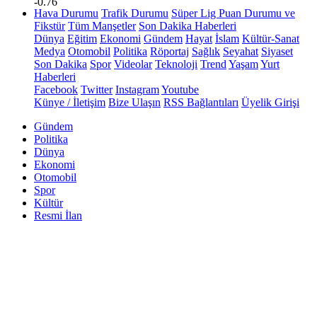
-0.76
Hava Durumu
Trafik Durumu
Süper Lig Puan Durumu ve
Fikstür
Tüm Manşetler
Son Dakika Haberleri
Dünya
Eğitim
Ekonomi
Gündem
Hayat
İslam
Kültür-Sanat
Medya
Otomobil
Politika
Röportaj
Sağlık
Seyahat
Siyaset
Son Dakika
Spor
Videolar
Teknoloji
Trend
Yaşam
Yurt
Haberleri
Facebook
Twitter
Instagram
Youtube
Künye / İletişim
Bize Ulaşın
RSS Bağlantıları
Üyelik Girişi
Gündem
Politika
Dünya
Ekonomi
Otomobil
Spor
Kültür
Resmi İlan