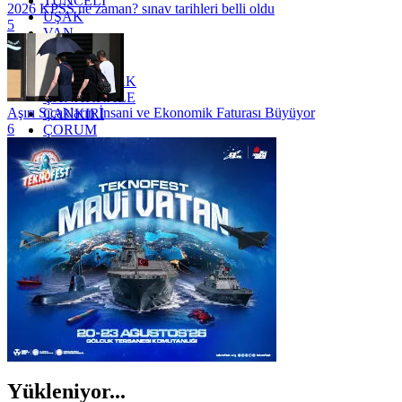
TUNCELİ
2026 KPSS ne zaman? sınav tarihleri belli oldu
UŞAK
5
VAN
YALOVA
YOZGAT
ZONGULDAK
ÇANAKKALE
Aşırı Sıcakların İnsani ve Ekonomik Faturası Büyüyor
ÇANKIRI
6
ÇORUM
İSTANBUL
İZMİR
ŞANLIURFA
ŞIRNAK
Yükleniyor...