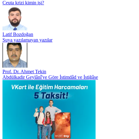
Ceuta krizi kimin işi?
Latif Bozdoğan
Suya yazılamayan yazılar
Prof. Dr. Ahmet Tekin
Abdülkadir Geylânî'ye Göre İstimdâd ve İstiğâse