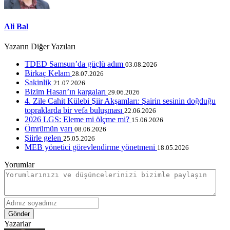
Ali Bal
Yazarın Diğer Yazıları
TDED Samsun’da güçlü adım
03.08.2026
Birkaç Kelam
28.07.2026
Sakinlik
21.07.2026
Bizim Hasan’ın kargaları
29.06.2026
4. Zile Cahit Külebi Şiir Akşamları: Şairin sesinin doğduğu
topraklarda bir vefa buluşması
22.06.2026
2026 LGS: Eleme mi ölçme mi?
15.06.2026
Ömrümün varı
08.06.2026
Şiirle gelen
25.05.2026
MEB yönetici görevlendirme yönetmeni
18.05.2026
Yorumlar
Gönder
Yazarlar