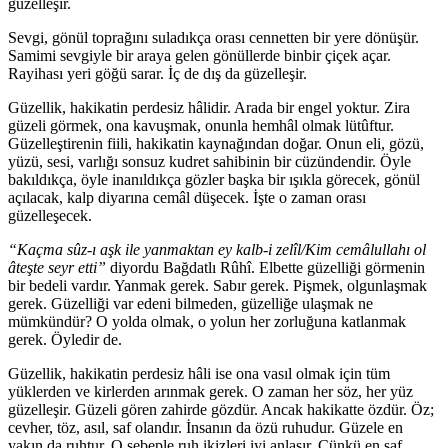
güzelleşir.
Sevgi, gönül toprağını suladıkça orası cennetten bir yere dönüşür.
Samimi sevgiyle bir araya gelen gönüllerde binbir çiçek açar.
Rayihası yeri göğü sarar. İç de dış da güzelleşir.
Güzellik, hakikatin perdesiz hâlidir. Arada bir engel yoktur. Zira
güzeli görmek, ona kavuşmak, onunla hemhâl olmak lütûftur.
Güzelleştirenin fiili, hakikatin kaynağından doğar. Onun eli, gözü,
yüzü, sesi, varlığı sonsuz kudret sahibinin bir cüzündendir. Öyle
bakıldıkça, öyle inanıldıkça gözler başka bir ışıkla görecek, gönül
açılacak, kalp diyarına cemâl düşecek. İşte o zaman orası
güzelleşecek.
“Kaçma sûz-ı aşk ile yanmaktan ey kalb-i zelîl/Kim cemâlullahı ol
âteşte seyr etti”
diyordu Bağdatlı Rûhî. Elbette güzelliği görmenin
bir bedeli vardır. Yanmak gerek. Sabır gerek. Pişmek, olgunlaşmak
gerek. Güzelliği var edeni bilmeden, güzelliğe ulaşmak ne
mümkündür? O yolda olmak, o yolun her zorluğuna katlanmak
gerek. Öyledir de.
Güzellik, hakikatin perdesiz hâli ise ona vasıl olmak için tüm
yüklerden ve kirlerden arınmak gerek. O zaman her söz, her yüz
güzelleşir. Güzeli gören zahirde gözdür. Ancak hakikatte özdür. Öz;
cevher, töz, asıl, saf olandır. İnsanın da özü ruhudur. Güzele en
yakın da ruhtur. O sebeple ruh ikizleri iyi anlaşır. Çünkü en saf