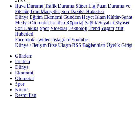
-0.63
Hava Durumu
Trafik Durumu
Süper Lig Puan Durumu ve
Fikstür
Tüm Manşetler
Son Dakika Haberleri
Dünya
Eğitim
Ekonomi
Gündem
Hayat
İslam
Kültür-Sanat
Medya
Otomobil
Politika
Röportaj
Sağlık
Seyahat
Siyaset
Son Dakika
Spor
Videolar
Teknoloji
Trend
Yaşam
Yurt
Haberleri
Facebook
Twitter
Instagram
Youtube
Künye / İletişim
Bize Ulaşın
RSS Bağlantıları
Üyelik Girişi
Gündem
Politika
Dünya
Ekonomi
Otomobil
Spor
Kültür
Resmi İlan