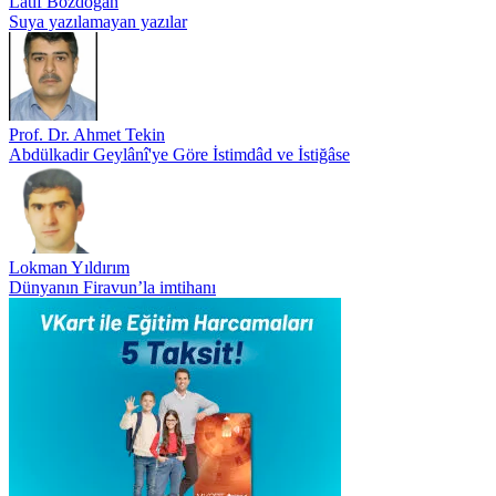
Latif Bozdoğan
Suya yazılamayan yazılar
Prof. Dr. Ahmet Tekin
Abdülkadir Geylânî'ye Göre İstimdâd ve İstiğâse
Lokman Yıldırım
Dünyanın Firavun’la imtihanı