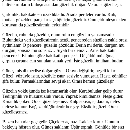
haliyle ruhların buluşmasından güzellik doğar. Ve orası güzelleşir.
Çirkinlik, hakikate en uzaklıktadır. Arada perdeler vardır. Ruh,
mutlak güzelden parçalar taşıdığı için güzeldir. Onu çirkinleşmekten
koruyan da güzelleştirenin eylemidir.
Güzelin, ruhu da güzeldir, onun ruhu en güzelin yansımasıdır.
Bulunduğu yeri güzelleştirenin açtığı pencereden süzülen ışıkla orası
aydınlanır. O pencere, güzelin gözüdür. Derin mi derin, durgun mu
durgun, sonsuz mu sonsuz… Siyah bir deniz… Ama hakikatin
penceresi. Kimine göre hakikatin pençesi. Düşüldü mü ağına,
çırpına çırpına can sunulan sunak yeri. İşte güzelin imtihanı budur.
Güneş misali meclise doğar güzel. Orayı değiştirir, neşeli kılar.
Güzel; yüzüyle ısıtır, gözüyle ışıtır, sesiyle yumuşatır. Hasta gönüller
şifa bulur. Parmaklarından sevgi akar. Orası hemen güzelleşir.
Güzelin yokluğunda ise karamsarlık olur. Karabulutlar gelip durur.
Tedirginlik ve huzursuzluk vardır. Yaprak kımıldamaz. Neşe gider.
Karanlık çöker. Orası güzelleşemez. Kalp sıkışır, iç daralır, nefes
nefese kalınır. Boğaza düğümlenir her şey. Eksiktir güzel. Orası
güzelleşemez.
Bazen baharlar geç gelir. Çiçekler açmaz. Laleler kurur. Umutlu
bekleyiş hüsran olur. Güneş saklanır. Üşür toprak. Gönülde bir sızı