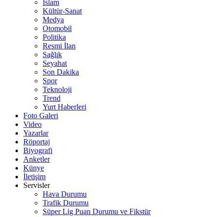
İslam
Kültür-Sanat
Medya
Otomobil
Politika
Resmi İlan
Sağlık
Seyahat
Son Dakika
Spor
Teknoloji
Trend
Yurt Haberleri
Foto Galeri
Video
Yazarlar
Röportaj
Biyografi
Anketler
Künye
İletişim
Servisler
Hava Durumu
Trafik Durumu
Süper Lig Puan Durumu ve Fikstür