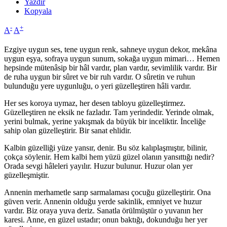
Yazdır
Kopyala
-
+
A
A
Ezgiye uygun ses, tene uygun renk, sahneye uygun dekor, mekâna
uygun eşya, sofraya uygun sunum, sokağa uygun mimari… Hemen
hepsinde mütenâsip bir hâl vardır, plan vardır, sevimlilik vardır. Bir
de ruha uygun bir sûret ve bir ruh vardır. O sûretin ve ruhun
bulunduğu yere uygunluğu, o yeri güzelleştiren hâli vardır.
Her ses koroya uymaz, her desen tabloyu güzelleştirmez.
Güzelleştiren ne eksik ne fazladır. Tam yerindedir. Yerinde olmak,
yerini bulmak, yerine yakışmak da büyük bir inceliktir. İnceliğe
sahip olan güzelleştirir. Bir sanat ehlidir.
Kalbin güzelliği yüze yansır, denir. Bu söz kalıplaşmıştır, bilinir,
çokça söylenir. Hem kalbi hem yüzü güzel olanın yansıttığı nedir?
Orada sevgi hâleleri yayılır. Huzur bulunur. Huzur olan yer
güzelleşmiştir.
Annenin merhametle sarıp sarmalaması çocuğu güzelleştirir. Ona
güven verir. Annenin olduğu yerde sakinlik, emniyet ve huzur
vardır. Biz oraya yuva deriz. Sanatla örülmüştür o yuvanın her
karesi. Anne, en güzel ustadır; onun baktığı, dokunduğu her yer