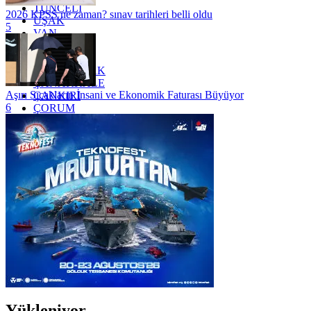
TUNCELİ
2026 KPSS ne zaman? sınav tarihleri belli oldu
UŞAK
5
VAN
YALOVA
YOZGAT
ZONGULDAK
ÇANAKKALE
Aşırı Sıcakların İnsani ve Ekonomik Faturası Büyüyor
ÇANKIRI
6
ÇORUM
İSTANBUL
İZMİR
ŞANLIURFA
ŞIRNAK
Yükleniyor...