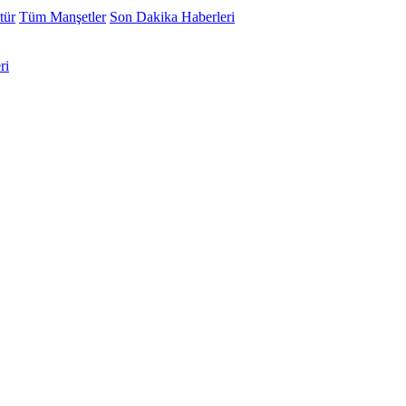
tür
Tüm Manşetler
Son Dakika Haberleri
ri