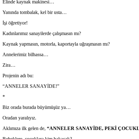
Elinde kaynak makinesi…
Yanında tombalak, kel bir usta…
İşi öğretiyor!
Kadınlarımız sanayilerde çalışmasın mı?
Kaynak yapmasın, motorla, kaportayla uğraşmasın mı?
Annelerimiz bilhassa…
Zira…
Projenin adı bu:
“ANNELER SANAYİDE!”
*
Biz orada burada büyümüşüz ya…
Oradan yaralıyız.
Aklımıza ilk gelen de,
“ANNELER SANAYİDE, PEKİ ÇOCUK
Bebeklere, çocuklara kim bakacak?