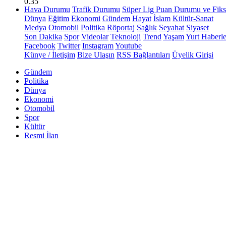
0.35
Hava Durumu
Trafik Durumu
Süper Lig Puan Durumu ve Fiks
Dünya
Eğitim
Ekonomi
Gündem
Hayat
İslam
Kültür-Sanat
Medya
Otomobil
Politika
Röportaj
Sağlık
Seyahat
Siyaset
Son Dakika
Spor
Videolar
Teknoloji
Trend
Yaşam
Yurt Haberle
Facebook
Twitter
Instagram
Youtube
Künye / İletişim
Bize Ulaşın
RSS Bağlantıları
Üyelik Girişi
Gündem
Politika
Dünya
Ekonomi
Otomobil
Spor
Kültür
Resmi İlan