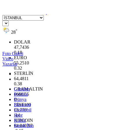
°
28
DOLAR
47,7436
0.18
Foto Galeri
EURO
Video
55,2510
Yazarlar
0.32
STERLİN
64,4811
0.38
GRAM ALTIN
Gündem
6660.55
Politika
0
Dünya
BİST100
Ekonomi
13.779
Otomobil
-14
Spor
BITCOIN
Kültür
64.840,97
Resmi İlan