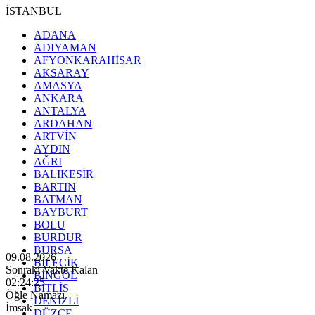
İSTANBUL
ADANA
ADIYAMAN
AFYONKARAHİSAR
AKSARAY
AMASYA
ANKARA
ANTALYA
ARDAHAN
ARTVİN
AYDIN
AĞRI
BALIKESİR
BARTIN
BATMAN
BAYBURT
BOLU
BURDUR
BURSA
09.08.2026
BİLECİK
Sonraki Vakte Kalan
BİNGÖL
02:24:24
BİTLİS
Öğle Namazı
DENİZLİ
İmsak
DÜZCE