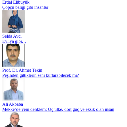
Erdal Elibüyük
Çöpçü balığı gibi insanlar
Selda Avcı
Evliya gibi…
Prof. Dr. Ahmet Tekin
Peşinden gittiklerin seni kurtarabilecek mi?
Ali Akbaba
Mekke’de yeni denklem: Üç ülke, dört güç ve eksik olan insan