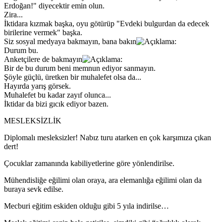
Erdoğan!" diyecektir emin olun.
Zira...
İktidara kızmak başka, oyu götürüp "Evdeki bulgurdan da edecek
birilerine vermek" başka.
Siz sosyal medyaya bakmayın, bana bakın
Durum bu.
Anketçilere de bakmayın
Bir de bu durum beni memnun ediyor sanmayın.
Şöyle güçlü, üretken bir muhalefet olsa da...
Hayırda yarış görsek.
Muhalefet bu kadar zayıf olunca...
İktidar da bizi gıcık ediyor bazen.
MESLEKSİZLİK
Diplomalı mesleksizler! Nabız turu atarken en çok karşımıza çıkan
dert!
Çocuklar zamanında kabiliyetlerine göre yönlendirilse.
Mühendisliğe eğilimi olan oraya, ara elemanlığa eğilimi olan da
buraya sevk edilse.
Mecburi eğitim eskiden olduğu gibi 5 yıla indirilse…