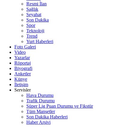
Resmi İlan
Sağlık
Seyahat
Son Dakika
Spor
Teknoloji
Trend
Yurt Haberleri
Foto Galeri
Video
Yazarlar
Röportaj
Biyografi
Anketler
Künye
İletişim
Servisler
Hava Durumu
Trafik Durumu
Süper Lig Puan Durumu ve Fikstür
Tüm Manşetler
Son Dakika Haberleri
Haber Arşivi