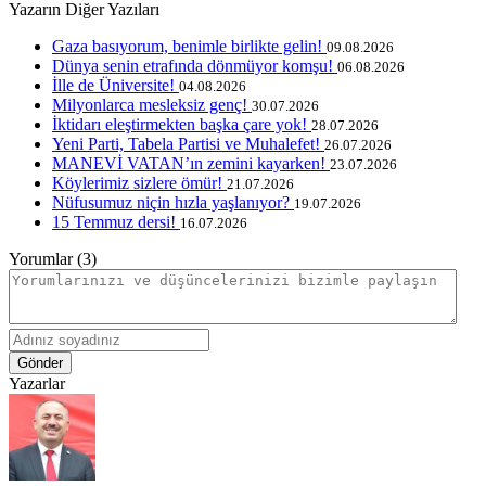
Yazarın Diğer Yazıları
Gaza basıyorum, benimle birlikte gelin!
09.08.2026
Dünya senin etrafında dönmüyor komşu!
06.08.2026
İlle de Üniversite!
04.08.2026
Milyonlarca mesleksiz genç!
30.07.2026
İktidarı eleştirmekten başka çare yok!
28.07.2026
Yeni Parti, Tabela Partisi ve Muhalefet!
26.07.2026
MANEVİ VATAN’ın zemini kayarken!
23.07.2026
Köylerimiz sizlere ömür!
21.07.2026
Nüfusumuz niçin hızla yaşlanıyor?
19.07.2026
15 Temmuz dersi!
16.07.2026
Yorumlar (3)
Gönder
Yazarlar