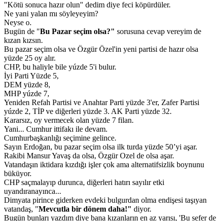
"Kötü sonuca hazır olun" dedim diye feci köpürdüler.
Ne yani yalan mı söyleyeyim?
Neyse o.
Bugün de "
Bu Pazar seçim olsa?"
sorusuna cevap vereyim de
kızan kızsın.
Bu pazar seçim olsa ve Özgür Özel'in yeni partisi de hazır olsa
yüzde 25 oy alır.
CHP, bu haliyle bile yúzde 5'i bulur.
İyi Parti Yüzde 5,
DEM yüzde 8,
MHP yúzde 7,
Yeniden Refah Partisi ve Anahtar Parti yüzde 3'er, Zafer Partisi
yúzde 2, TİP ve diğerleri yüzde 3. AK Parti yüzde 32.
Kararsız, oy vermecek olan yüzde 7 filan.
Yani... Cumhur ittifakı ile devam.
Cumhurbaşkanlığı seçimine gelince.
Sayın Erdoğan, bu pazar seçim olsa ilk turda yüzde 50’yi aşar.
Rakibi Mansur Yavaş da olsa, Özgür Ozel de olsa aşar.
Vatandaşın iktidara kızdığı işler çok ama alternatifsizlik boynunu
büküyor.
CHP saçmalayıp durunca, diğerleri hatırı sayılır etki
uyandıranayınca...
Dimyata pirince giderken evdeki bulgurdan olma endişesi taşıyan
vatandaş, "
Mevcutla bir dönem daha!"
diyor.
Bugün bunları yazdım diye bana kızanların en az yarısı, 'Bu sefer de