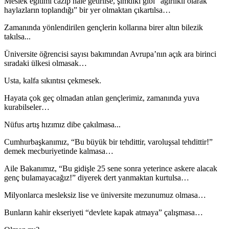
Meslek eğitimi cazip hale getirilse, şimdiki gibi “ağırlıklı olarak
haylazların toplandığı” bir yer olmaktan çıkartılsa…
Zamanında yönlendirilen gençlerin kollarına birer altın bilezik
takılsa...
Üniversite öğrencisi sayısı bakımından Avrupa’nın açık ara birinci
sıradaki ülkesi olmasak…
Usta, kalfa sıkıntısı çekmesek.
Hayata çok geç olmadan atılan gençlerimiz, zamanında yuva
kurabilseler…
Nüfus artış hızımız dibe çakılmasa...
Cumhurbaşkanımız, “Bu büyük bir tehdittir, varoluşsal tehdittir!”
demek mecburiyetinde kalmasa…
Aile Bakanımız, “Bu gidişle 25 sene sonra yeterince askere alacak
genç bulamayacağız!” diyerek dert yanmaktan kurtulsa…
Milyonlarca mesleksiz lise ve üniversite mezunumuz olmasa…
Bunların kahir ekseriyeti “devlete kapak atmaya” çalışmasa…