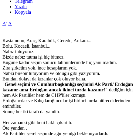
Telegram
Yazdır
Kopyala
-
+
A
A
Kastamonu, Araç, Karabük, Gerede, Ankara...
Bolu, Kocaeli, İstanbul...
Nabız tutuyoruz.
Bizde nabız tutma işi hiç bitmez.
Bugüne kadar seçim sonucu tahminlerimde hiç yanılmadım.
Zira şirketim yok, ince hesaplarım yok.
Nabzı birebir tutuyorum ve olduğu gibi yazıyorum.
Bundan dolayı da kızanlar çok oluyor bana.
"
Genel seçimi ve Cumhurbaşkanlığı seçimini Ak Parti/ Erdoğan
kazanır ama Erdoğan ancak ikinci turda kazanır!"
dediğim için
hem Ak Partililer hem de CHP'liler kızmıştı.
Erdoğancılar ve Kılıçdaroğlucular işi birinci turda bitireceklerinden
emindiler.
Sonuç her iki tarafı da yanılttı.
Her zamanki gibi beni haklı çıkartttı.
Öte yandan .
Ak Partililer yerel seçimde ağır yenilgi beklemiyorlardı.