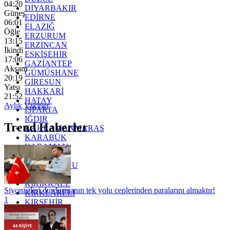
04:20
DİYARBAKIR
Güneş
EDİRNE
06:01
ELAZIĞ
Öğle
ERZURUM
13:15
ERZİNCAN
İkindi
ESKİŞEHİR
17:06
GAZİANTEP
Akşam
GÜMÜŞHANE
20:19
GİRESUN
Yatsı
HAKKARİ
21:52
HATAY
Aylık Vakitler
ISPARTA
IĞDIR
Trend Haberler
KAHRAMANMARAŞ
KARABÜK
KARAMAN
KARS
KASTAMONU
KAYSERİ
KIRIKKALE
Siyonistleri durdurmanın tek yolu ceplerinden paralarını almaktır!
KIRKLARELİ
1
KIRŞEHİR
KOCAELİ
KONYA
KÜTAHYA