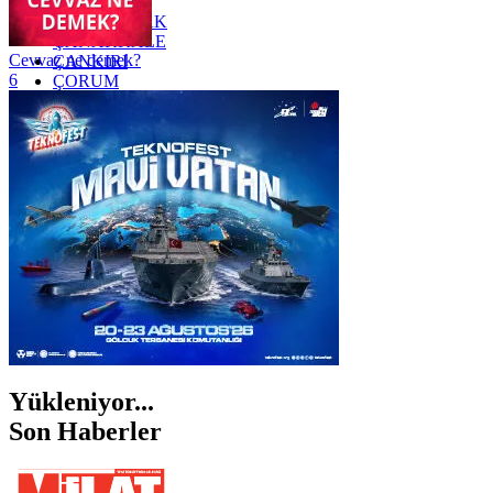
YOZGAT
ZONGULDAK
ÇANAKKALE
Cevvaz ne demek?
ÇANKIRI
6
ÇORUM
İSTANBUL
İZMİR
ŞANLIURFA
ŞIRNAK
Yükleniyor...
Son Haberler