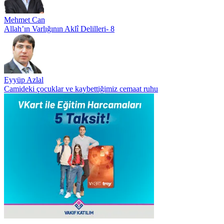
Mehmet Can
Allah’ın Varlığının Aklî Delilleri- 8
Eyyüp Azlal
Camideki çocuklar ve kaybettiğimiz cemaat ruhu