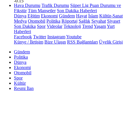
-0.15
Hava Durumu
Trafik Durumu
Süper Lig Puan Durumu ve
Fikstür
Tüm Manşetler
Son Dakika Haberleri
Dünya
Eğitim
Ekonomi
Gündem
Hayat
İslam
Kültür-Sanat
Medya
Otomobil
Politika
Röportaj
Sağlık
Seyahat
Siyaset
Son Dakika
Spor
Videolar
Teknoloji
Trend
Yaşam
Yurt
Haberleri
Facebook
Twitter
Instagram
Youtube
Künye / İletişim
Bize Ulaşın
RSS Bağlantıları
Üyelik Girişi
Gündem
Politika
Dünya
Ekonomi
Otomobil
Spor
Kültür
Resmi İlan