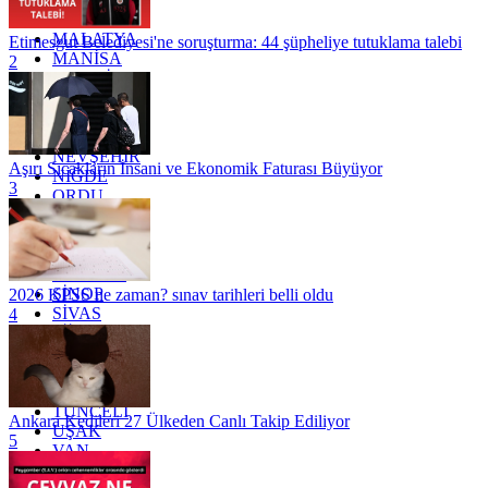
KİLİS
MALATYA
Etimesgut Belediyesi'ne soruşturma: 44 şüpheliye tutuklama talebi
MANİSA
2
MARDİN
MERSİN
MUĞLA
MUŞ
NEVŞEHİR
Aşırı Sıcakların İnsani ve Ekonomik Faturası Büyüyor
NİĞDE
3
ORDU
OSMANİYE
RİZE
SAKARYA
SAMSUN
SİNOP
2026 KPSS ne zaman? sınav tarihleri belli oldu
SİVAS
4
SİİRT
TEKİRDAĞ
TOKAT
TRABZON
TUNCELİ
Ankara Kedileri 27 Ülkeden Canlı Takip Ediliyor
UŞAK
5
VAN
YALOVA